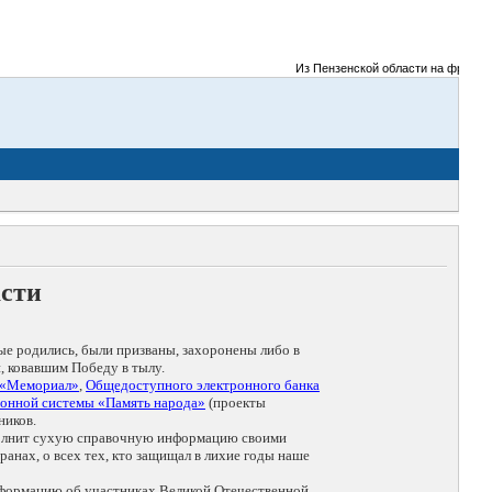
Из Пензенской области на фронты В
асти
ые родились, были призваны, захоронены либо в
, ковавшим Победу в тылу.
 «Мемориал»
,
Общедоступного электронного банка
онной системы «Память народа»
(проекты
ников.
дополнит сухую справочную информацию своими
анах, о всех тех, кто защищал в лихие годы наше
нформацию об участниках Великой Отечественной