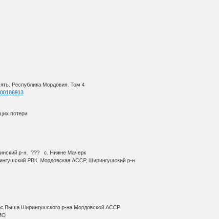
ять. Республика Мордовия. Том 4
=400186913
щих потери
динский р-н, ??? с. Нижне Мачерк
рингушский РВК, Мордовская АССР, Ширингушский р-н
ос.Выша Ширингушского р-на Мордовской АССР
АМО