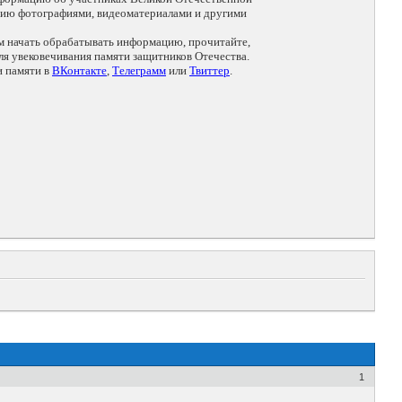
цию фотографиями, видеоматериалами и другими
ем начать обрабатывать информацию, прочитайте,
я увековечивания памяти защитников Отечества.
и памяти в
ВКонтакте
,
Телеграмм
или
Твиттер
.
1