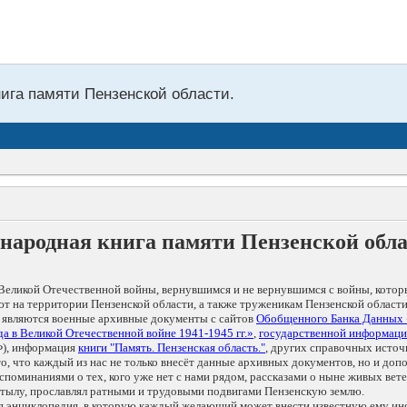
нига памяти Пензенской области.
народная книга памяти Пензенской обл
Великой Отечественной войны, вернувшимся и не вернувшимся с войны, котор
т на территории Пензенской области, а также труженикам Пензенской области
 являются военные архивные документы с сайтов
Обобщенного Банка Данных
а в Великой Отечественной войне 1941-1945 гг.»
,
государственной информаци
), информация
книги "Память. Пензенская область."
, других справочных источ
 то, что каждый из нас не только внесёт данные архивных документов, но и 
оминаниями о тех, кого уже нет с нами рядом, рассказами о ныне живых ветер
в тылу, прославлял ратными и трудовыми подвигами Пензенскую землю.
ая энциклопедия, в которую каждый желающий может внести известную ему и