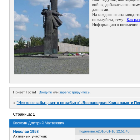
войны, добавить свои ко
данными.
На каждого воина заводит
пожалуйста, тему -
Как ра
Информацию о появлении н
Привет, Гость!
Войдите
или
зарегистрируйтесь
.
»
"Никто не забыт, ничто не забыто". Всенародная Книга памяти Пе
Страница:
1
Косухин Дмитрий Матвеевич
Николай 1958
Поделиться
2016-01-10 12:51:45
Активный участник