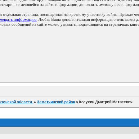
мментарии к имеющейся на сайте информации, дополнить имеющуюся информа
ся отдельная страница, посвященная конкретному участнику войны. Прежде ч
змещать информацию
. Любая Ваша дополнительная информация очень важна дл
овых сообщений на сайте можно узнавать, подписавшись на страничках книг
нзенской области.
»
Земетчинский район
»
Косухин Дмитрий Матвеевич