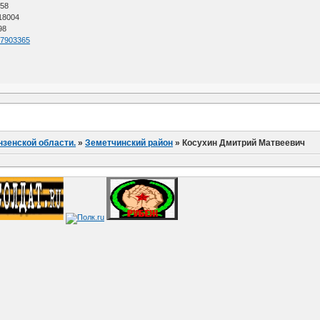
 58
 18004
98
=57903365
нзенской области.
»
Земетчинский район
»
Косухин Дмитрий Матвеевич