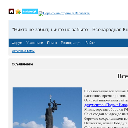
"Никто не забыт, ничто не забыто". Всенародная К
Форум
Участники
Поиск
Регистрация
Войти
Активные темы
Объявление
Все
Сайт посвящается воинам 
настоящее время проживаю
Основой наполнения сайта
документов «Подвиг Народ
Министерства обороны РФ
Сайт создан в надежде на
бережно сохраненными восп
Отечество, ковал Победу 
Сайт задуман, как народн