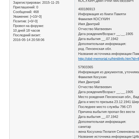
КОСУХИН ДМИТРИЙ МАТВЕЕВИЧ
Зарегистрирован
: 2015-11-25
Приглашений:
0
400186913
Сообщений:
468
Информация из Книги Памяти
Уважение:
[+10/-0]
Фамилия КОСУХИН
Позитив:
[+0/-0]
Имя Дмитрий
Провел на форуме:
Отчество Матвеевич
10 дней 18 часов
Дата рождения/Возраст __.__.1905
Последний визит:
Дата выбытия __.07.1942
2016-05-14 20:58:06
Дополнительная информация:
род. Пензенская обл.
Название источника информации Пам
http://obd-memorial.ru/html/info.htm?id
57903365
Информация из документов, уточняю
Фамилия Косухин
Имя Дмитрий
Отчество Матвеевич
Дата рождения/Возраст __.__.1905
Место рождения Пензенская обл., Ва
Дата и место призыва 23.12.1941 Ши
Последнее место службы 796 СП
Причина выбытия пропал без вести
Дата выбытия __.07.1942
Дополнительная информация:
санитар
жена Косухина Пелагея Семеновна п
Название источника информации Ц