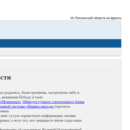
Из Пензенской области на фронты Великой
асти
ые родились, были призваны, захоронены либо в
, ковавшим Победу в тылу.
 «Мемориал»
,
Общедоступного электронного банка
онной системы «Память народа»
(проекты
ников.
дополнит сухую справочную информацию своими
анах, о всех тех, кто защищал в лихие годы наше
нформацию об участниках Великой Отечественной