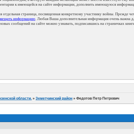
мментарии к имеющейся на сайте информации, дополнить имеющуюся информа
ся отдельная страница, посвященная конкретному участнику войны. Прежде ч
змещать информацию
. Любая Ваша дополнительная информация очень важна дл
овых сообщений на сайте можно узнавать, подписавшись на страничках книг
нзенской области.
»
Земетчинский район
»
Федотов Петр Петрович