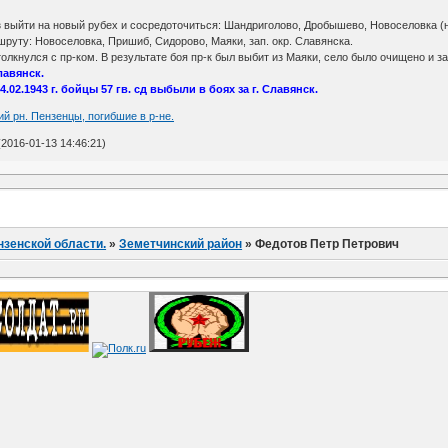
каз выйти на новый рубех и сосредоточиться: Шандриголово, Дробышево, Новоселовка (н
шруту: Новоселовка, Пришиб, Сидорово, Маяки, зап. окр. Славянска.
толкнулся с пр-ком. В результате боя пр-к был выбит из Маяки, село было очищено и за
лавянск.
02.1943 г. бойцы 57 гв. сд выбыли в боях за г. Славянск.
ий рн. Пензенцы, погибшие в р-не.
2016-01-13 14:46:21)
нзенской области.
»
Земетчинский район
»
Федотов Петр Петрович