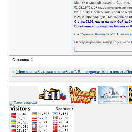
Мостки с задачей овладеть Сватово.
01.02.1943 г. 57 гв. сд получила при
02.02.1943 г. совершала марш по мар
В 24-00 при подходе к Маяки 566 сп с
С утра 03.02. части начали бой за С
Погибшие и пропавшие без вести 04.
См.
Украина. Донецкая обл. Славянск
Отредактировано Виктор Колесников (
0
Страница:
1
»
"Никто не забыт, ничто не забыто". Всенародная Книга памяти Пе