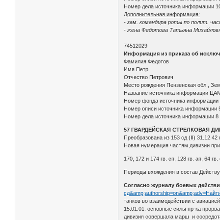
Номер дела источника информации 1
Дополнительная информация:
- зам. командира роты по полит. част
- жена Федотова Татьяна Михайловна
74512029
Информация из приказа об исключ
Фамилия Федотов
Имя Петр
Отчество Петрович
Место рождения Пензенская обл., Зе
Название источника информации ЦА
Номер фонда источника информации
Номер описи источника информации 
Номер дела источника информации 8
57 ГВАРДЕЙСКАЯ СТРЕЛКОВАЯ Д
Преобразована из 153 сд (II) 31.12.42 г
Новая нумерация частям дивизии прис
170, 172 и 174 гв. сп, 128 гв. ап, 64 гв.
Периоды вхождения в состав Действую
Согласно журналу боевых действий 
сд&amp;authorship=on&amp;adv=Найт
танков во взаимодействии с авиацией
15.01.01. основные силы пр-ка прорва
дивизия совершала марш и сосредотач