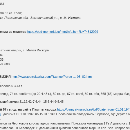
061
и 67 гв. сапб;
, Пензенская обл., Земетчинский р-н, с. М.-Ижмора.
ении из списков
https://obd-memorial.ru/html/info.htm?id=74512029
метчинский р-н, с. Малая Имжора
МО
 33
595608
ИВИЗИЯ
http://www.teatrskazka.com/Raznoe/Perec … 05_02.html
.
воена 5.3.43 г.
 оиптд, 74 гв. зенбатр (до 20.4.43 г.), 59 гв. рр, 67 гв. сапб, 89 гв. обс, 568 (66) медсанбат
щей армии 31.12.42-7.6.44, 15.6.44-9.5.45
57 гв. сд. на сайте Память народа
https://pamyat-naroda.ru/jbd/?date_from=01.01.19
и
, дивизия с 01.01.1943 по 15.01.1943 г. вела бои за овладением Чертково, где держал
.
лись из Чертково в юго-западном направлении. Приказом командира 1 Гв.А дивизия с 1
ивалась в Беловодск. В дальнейшем дивизия совершала марш в сев.-зап. напровлении