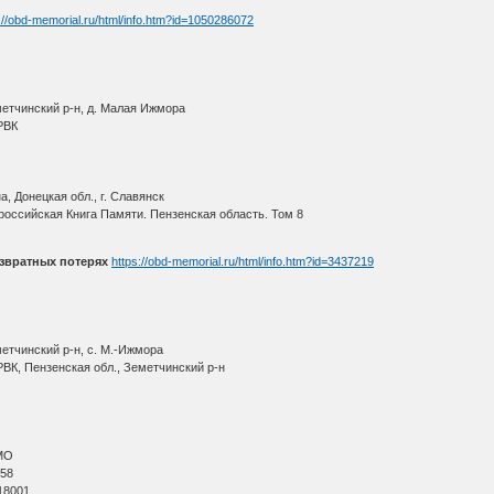
://obd-memorial.ru/html/info.htm?id=1050286072
метчинский р-н, д. Малая Ижмора
РВК
, Донецкая обл., г. Славянск
оссийская Книга Памяти. Пензенская область. Том 8
звратных потерях
https://obd-memorial.ru/html/info.htm?id=3437219
етчинский р-н, с. М.-Ижмора
ВК, Пензенская обл., Земетчинский р-н
МО
 58
18001