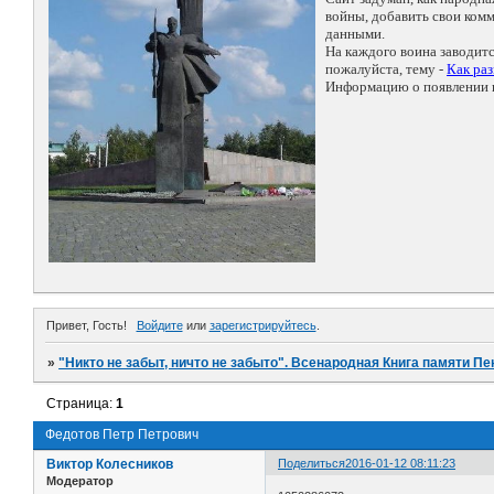
войны, добавить свои ко
данными.
На каждого воина заводит
пожалуйста, тему -
Как ра
Информацию о появлении н
Привет, Гость!
Войдите
или
зарегистрируйтесь
.
»
"Никто не забыт, ничто не забыто". Всенародная Книга памяти Пе
Страница:
1
Федотов Петр Петрович
Виктор Колесников
Поделиться
2016-01-12 08:11:23
Модератор