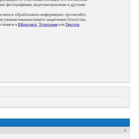
цию фотографиями, видеоматериалами и другими
ем начать обрабатывать информацию, прочитайте,
я увековечивания памяти защитников Отечества.
и памяти в
ВКонтакте
,
Телеграмм
или
Твиттер
.
1