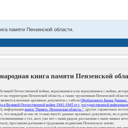
нига памяти Пензенской области.
народная книга памяти Пензенской обл
Великой Отечественной войны, вернувшимся и не вернувшимся с войны, котор
т на территории Пензенской области, а также труженикам Пензенской области
 являются военные архивные документы с сайтов
Обобщенного Банка Данных
а в Великой Отечественной войне 1941-1945 гг.»
,
государственной информаци
), информация
книги "Память. Пензенская область."
, других справочных источ
 то, что каждый из нас не только внесёт данные архивных документов, но и 
оминаниями о тех, кого уже нет с нами рядом, рассказами о ныне живых ветер
в тылу, прославлял ратными и трудовыми подвигами Пензенскую землю.
ая энциклопедия, в которую каждый желающий может внести известную ему и