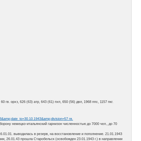
, 60 гв. орхз, 626 (63) атр, 643 (61) пхп, 650 (56) двл, 1968 ппс, 1157 пкг.
43&amp;date_to=30.10.1943&amp;division=57 гв.
 оборону немецко-итальянский гарнизон численностью до 7000 чел., до 70
6.01.01. выводилась в резерв, на восстановление и пополнение. 21.01.1943
, 26.01.43 прошла Старобельск (освобожден 23.01.1943 г.) в направлении