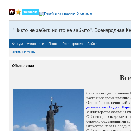
"Никто не забыт, ничто не забыто". Всенародная К
Форум
Участники
Поиск
Регистрация
Войти
Активные темы
Объявление
Все
Сайт посвящается воинам 
настоящее время проживаю
Основой наполнения сайта
документов «Подвиг Народ
Министерства обороны РФ
Сайт создан в надежде на
бережно сохраненными восп
Отечество, ковал Победу 
Сайт задуман, как народн