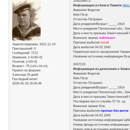
1050286072
Информация из Книги Памяти
https
Фамилия Федотов
Имя Петр
Отчество Петрович
Дата рождения/Возраст __.__.1914
Место рождения Пензенская обл., Зе
Дата и место призыва Земетчинский 
Воинское звание
лейтенант
Причина выбытия
погиб
Зарегистрирован
: 2011-12-19
Дата выбытия 04.02.1943
Приглашений:
0
Первичное место захоронения Украина
Сообщений:
7272
Название источника информации Всер
Уважение:
[+1145/-0]
Позитив:
[+20/-0]
3437219
Возраст:
75
[1951-06-24]
Информация из донесения о безво
Провел на форуме:
Фамилия Федотов
3 месяца 29 дней
Имя Петр
Последний визит:
Отчество Петрович
2026-05-18 16:05:49
Дата рождения/Возраст __.__.1914
Место рождения Пензенская обл., Зем
Дата и место призыва Земетчинский Р
Последнее место службы 57 Гв. сд
Воинское звание б/зв.
Причина выбытия
пропал без вести
Дата выбытия 04.02.1943
Название источника информации ЦА
Номер фонда источника информации
Номер описи источника информации 