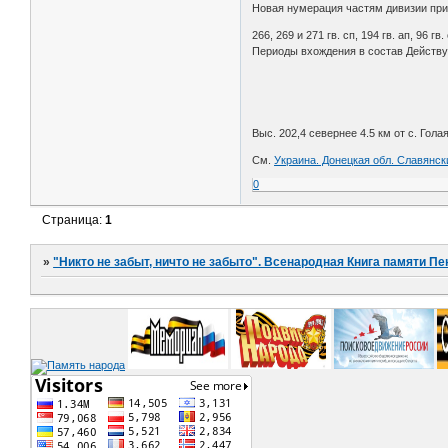
Новая нумерация частям дивизии прис
266, 269 и 271 гв. сп, 194 гв. ап, 96 гв.
Периоды вхождения в состав Действую
Выс. 202,4 севернее 4.5 км от с. Гола
См.
Украина. Донецкая обл. Славянск
0
Страница:
1
»
"Никто не забыт, ничто не забыто". Всенародная Книга памяти Пе