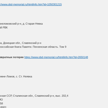
://www.obd-memorial.ru/html/info.htm?id=1050301215
неломовский р-н, д. Старая Нявка
ий РВК
, Донецкая обл., Славянский р-н
оссийская Книга Памяти. Пензенская область. Том 9
звратных потерях
https://www.obd-memorial.ru/html/info.htm?id=2650148
ижне-Ломов, с. Ст. Неявка
кая ССР, Сталинская обл., Славянский р-н, выс. 202,4
МО
 58
18001