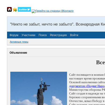
"Никто не забыт, ничто не забыто". Всенародная К
Форум
Участники
Поиск
Регистрация
Войти
Активные темы
Объявление
Все
Сайт посвящается воинам 
настоящее время проживаю
Основой наполнения сайта
документов «Подвиг Народ
Министерства обороны РФ
Сайт создан в надежде на
бережно сохраненными восп
Отечество, ковал Победу 
Сайт задуман, как народн