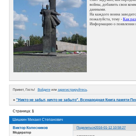
войны, добавить свои ко
данными.
На каждого воина заводит
пожалуйста, тему -
Как ра
Информацию о появлении н
Привет, Гость!
Войдите
или
зарегистрируйтесь
.
»
"Никто не забыт, ничто не забыто". Всенародная Книга памяти Пе
Страница:
1
Шишкин Михаил Степанович
Виктор Колесников
Поделиться
2016-01-12 10:58:27
Модератор