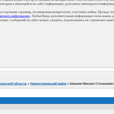
мментарии к имеющейся на сайте информации, дополнить имеющуюся информа
ся отдельная страница, посвященная конкретному участнику войны. Прежде ч
змещать информацию
. Любая Ваша дополнительная информация очень важна дл
овых сообщений на сайте можно узнавать, подписавшись на страничках книг
нзенской области.
»
Нижнеломовский район
»
Шишкин Михаил Степанович