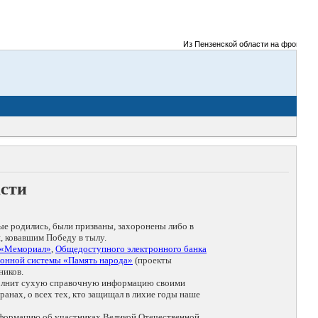
Из Пензенской области на фронты Вели
асти
ые родились, были призваны, захоронены либо в
, ковавшим Победу в тылу.
 «Мемориал»
,
Общедоступного электронного банка
онной системы «Память народа»
(проекты
ников.
дополнит сухую справочную информацию своими
анах, о всех тех, кто защищал в лихие годы наше
нформацию об участниках Великой Отечественной