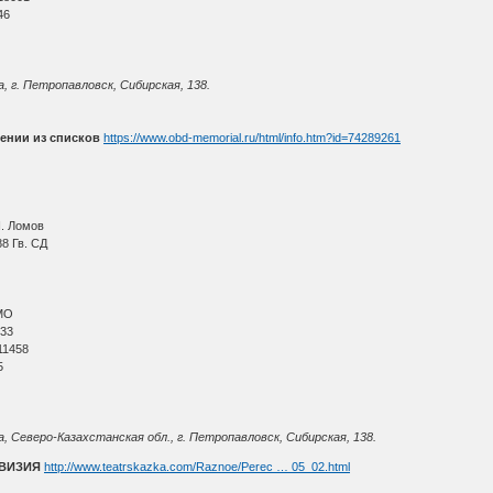
46
, г. Петропавловск, Сибирская, 138.
ении из списков
https://www.obd-memorial.ru/html/info.htm?id=74289261
Н. Ломов
8 Гв. СД
МО
 33
11458
5
, Северо-Казахстанская обл., г. Петропавловск, Сибирская, 138.
ИВИЗИЯ
http://www.teatrskazka.com/Raznoe/Perec … 05_02.html