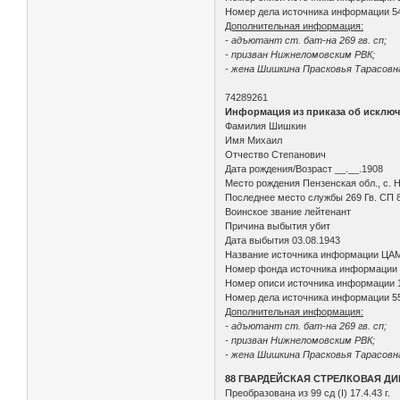
Номер дела источника информации 5
Дополнительная информация:
- адъютант ст. бат-на 269 гв. сп;
- призван Нижнеломовским РВК;
- жена Шишкина Прасковья Тарасовна
74289261
Информация из приказа об исключ
Фамилия Шишкин
Имя Михаил
Отчество Степанович
Дата рождения/Возраст __.__.1908
Место рождения Пензенская обл., с. 
Последнее место службы 269 Гв. СП 8
Воинское звание лейтенант
Причина выбытия убит
Дата выбытия 03.08.1943
Название источника информации ЦА
Номер фонда источника информации
Номер описи источника информации 
Номер дела источника информации 5
Дополнительная информация:
- адъютант ст. бат-на 269 гв. сп;
- призван Нижнеломовским РВК;
- жена Шишкина Прасковья Тарасовна
88 ГВАРДЕЙСКАЯ СТРЕЛКОВАЯ Д
Преобразована из 99 сд (I) 17.4.43 г.