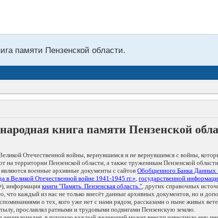
нига памяти Пензенской области.
народная книга памяти Пензенской обл
Великой Отечественной войны, вернувшимся и не вернувшимся с войны, котор
т на территории Пензенской области, а также труженикам Пензенской области
 являются военные архивные документы с сайтов
Обобщенного Банка Данных
а в Великой Отечественной войне 1941-1945 гг.»
,
государственной информаци
), информация
книги "Память. Пензенская область."
, других справочных источ
 то, что каждый из нас не только внесёт данные архивных документов, но и 
оминаниями о тех, кого уже нет с нами рядом, рассказами о ныне живых ветер
в тылу, прославлял ратными и трудовыми подвигами Пензенскую землю.
ая энциклопедия, в которую каждый желающий может внести известную ему и