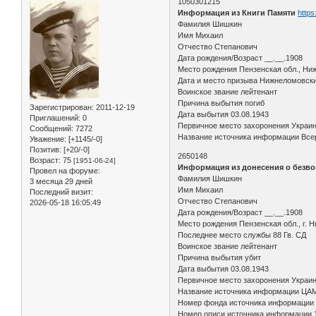
1050301215
Информация из Книги Памяти
https
Фамилия Шишкин
Имя Михаил
Отчество Степанович
Дата рождения/Возраст __.__.1908
Место рождения Пензенская обл., Ниж
Дата и место призыва Нижнеломовск
Воинское звание лейтенант
Причина выбытия погиб
Зарегистрирован
: 2011-12-19
Дата выбытия 03.08.1943
Приглашений:
0
Первичное место захоронения Украина
Сообщений:
7272
Название источника информации Всер
Уважение:
[+1145/-0]
Позитив:
[+20/-0]
2650148
Возраст:
75
[1951-06-24]
Информация из донесения о безво
Провел на форуме:
Фамилия Шишкин
3 месяца 29 дней
Имя Михаил
Последний визит:
Отчество Степанович
2026-05-18 16:05:49
Дата рождения/Возраст __.__.1908
Место рождения Пензенская обл., г. Н
Последнее место службы 88 Гв. СД
Воинское звание лейтенант
Причина выбытия убит
Дата выбытия 03.08.1943
Первичное место захоронения Украинс
Название источника информации ЦА
Номер фонда источника информации
Номер описи источника информации 