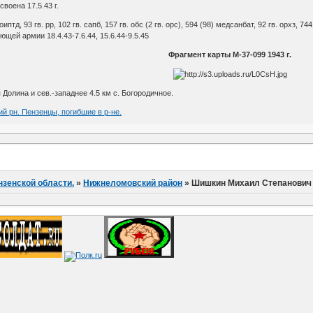
воена 17.5.43 г.
 оиптд, 93 гв. рр, 102 гв. сапб, 157 гв. обс (2 гв. орс), 594 (98) медсанбат, 92 гв. орхз, 744
щей армии 18.4.43-7.6.44, 15.6.44-9.5.45
Фрагмент карты М-37-099 1943 г.
я Долина и сев.-западнее 4.5 км с. Богородичное.
ий рн. Пензенцы, погибшие в р-не.
нзенской области.
»
Нижнеломовский район
»
Шишкин Михаил Степанович