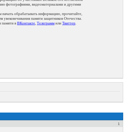
цию фотографиями, видеоматериалами и другими
ем начать обрабатывать информацию, прочитайте,
я увековечивания памяти защитников Отечества.
и памяти в
ВКонтакте
,
Телеграмм
или
Твиттер
.
1