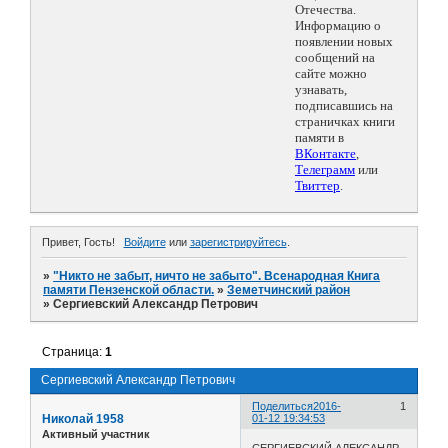
Отечества.
Информацию о
появлении новых
сообщений на
сайте можно
узнавать,
подписавшись на
страничках книги
памяти в
ВКонтакте
,
Телеграмм
или
Твиттер
.
Привет, Гость!
Войдите
или
зарегистрируйтесь
.
»
"Никто не забыт, ничто не забыто". Всенародная Книга
памяти Пензенской области.
»
Земетчинский район
»
Сергиевский Александр Петрович
Страница:
1
Сергиевский Александр Петрович
Поделиться
2016-
1
Николай 1958
01-12 19:34:53
Активный участник
СЕРГИЕВСКИЙ АЛЕКСАНДР