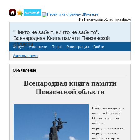
Из Пензенской области на фронты Вели
"Никто не забыт, ничто не забыто".
Всенародная Книга памяти Пензенской
области.
Форум
Участники
Поиск
Регистрация
Войти
Активные темы
Объявление
Всенародная книга памяти
Пензенской области
Сайт посвящается
воинам Великой
Отечественной
войны,
вернувшимся и не
вернувшимся с
войны, которые