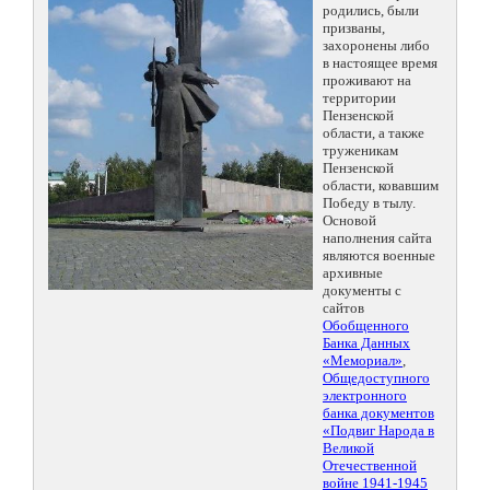
родились, были
призваны,
захоронены либо
в настоящее время
проживают на
территории
Пензенской
области, а также
труженикам
Пензенской
области, ковавшим
Победу в тылу.
Основой
наполнения сайта
являются военные
архивные
документы с
сайтов
Обобщенного
Банка Данных
«Мемориал»
,
Общедоступного
электронного
банка документов
«Подвиг Народа в
Великой
Отечественной
войне 1941-1945