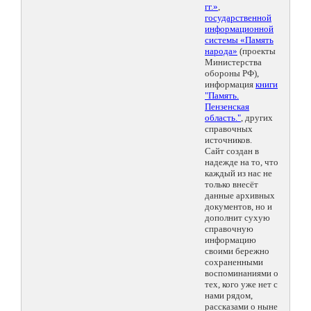
гг.»
,
государственной
информационной
системы «Память
народа»
(проекты
Министерства
обороны РФ),
информация
книги
"Память.
Пензенская
область."
, других
справочных
источников.
Сайт создан в
надежде на то, что
каждый из нас не
только внесёт
данные архивных
документов, но и
дополнит сухую
справочную
информацию
своими бережно
сохраненными
воспоминаниями о
тех, кого уже нет с
нами рядом,
рассказами о ныне