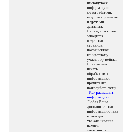
имеющуюся
информацию
фотографиями,
видеоматериалами
и другими
данными.
На каждого воина
заводится
отдельная
страница,
посвященная
конкретному
участнику войны.
Прежде чем
начать
обрабатывать
информацию,
прочитайте,
пожалуйста, тему
-
Как размещать
информацию
.
Любая Ваша
дополнительная
информация очень
важна для
увековечивания
памяти
защитников