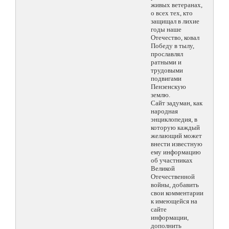
живых ветеранах,
о всех тех, кто
защищал в лихие
годы наше
Отечество, ковал
Победу в тылу,
прославлял
ратными и
трудовыми
подвигами
Пензенскую
землю.
Сайт задуман, как
народная
энциклопедия, в
которую каждый
желающий может
внести известную
ему информацию
об участниках
Великой
Отечественной
войны, добавить
свои комментарии
к имеющейся на
сайте
информации,
дополнить