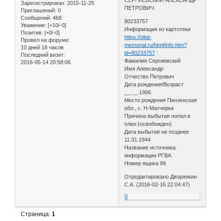
Зарегистрирован
: 2015-11-25
ПЕТРОВИЧ
Приглашений:
0
Сообщений:
468
80233757
Уважение:
[+10/-0]
Информация из картотеки
Позитив:
[+0/-0]
https://obd-
Провел на форуме:
memorial.ru/html/info.htm?
10 дней 18 часов
id=80233757
:
Последний визит:
Фамилия Сергиевский
2016-05-14 20:58:06
Имя Александр
Отчество Петрович
Дата рождения/Возраст
__.__.1906
Место рождения Пензенская
обл., с. Н-Матчерка
Причина выбытия попал в
плен (освобожден)
Дата выбытия не позднее
11.01.1944
Название источника
информации РГВА
Номер ящика 99
Отредактировано Дворянкин
С.А. (2016-02-15 22:04:47)
0
Страница:
1