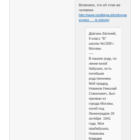
Возможно, это об этом же
человеке
http://www.studbirga.info/dovgan-
evgeni … -b-shkoly/
Довгань Евгений,
9 класс "Б"
школы №1308 г.
Москвы
----
В нашем роду, по
линии моей
бабушки, есть
погибшие
родственники.
Мой прадед,
Новиков Николай
Семенович, был
призван из
города Москвы,
погиб под
Ленинградом 26
октября 1941
года. Моя
прабабушка,
Новикова
Клавдия