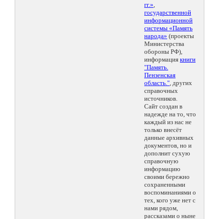
гг.»
,
государственной
информационной
системы «Память
народа»
(проекты
Министерства
обороны РФ),
информация
книги
"Память.
Пензенская
область."
, других
справочных
источников.
Сайт создан в
надежде на то, что
каждый из нас не
только внесёт
данные архивных
документов, но и
дополнит сухую
справочную
информацию
своими бережно
сохраненными
воспоминаниями о
тех, кого уже нет с
нами рядом,
рассказами о ныне