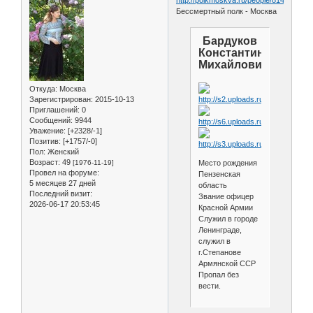
Бессмертный полк - Москва
Бардуков
Константин
Михайлович
Откуда:
Москва
Зарегистрирован
: 2015-10-13
Приглашений:
0
Сообщений:
9944
Уважение:
[+2328/-1]
Позитив:
[+1757/-0]
Пол:
Женский
Возраст:
49
[1976-11-19]
Место рождения
Провел на форуме:
Пензенская
5 месяцев 27 дней
область
Последний визит:
Звание офицер
2026-06-17 20:53:45
Красной Армии
Служил в городе
Ленинграде,
служил в
г.Степанове
Армянской ССР
Пропал без
вести.