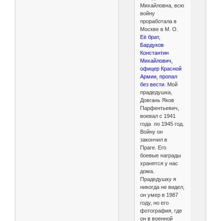
Михайловна, всю
войну
проработала в
Москве в М. О.
Её брат,
Бардуков
Константин
Михайлович,
офицер Красной
Армии, пропал
без вести
. Мой
прадедушка,
Довгань Яков
Парфентьевич,
воевал с 1941
года по 1945 год.
Войну он
закончил в
Праге. Его
боевые награды
хранятся у нас
дома.
Прадедушку я
никогда не видел,
он умер в 1987
году, но его
фотография, где
он в военной