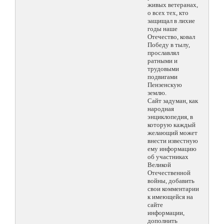
живых ветеранах,
о всех тех, кто
защищал в лихие
годы наше
Отечество, ковал
Победу в тылу,
прославлял
ратными и
трудовыми
подвигами
Пензенскую
землю.
Сайт задуман, как
народная
энциклопедия, в
которую каждый
желающий может
внести известную
ему информацию
об участниках
Великой
Отечественной
войны, добавить
свои комментарии
к имеющейся на
сайте
информации,
дополнить