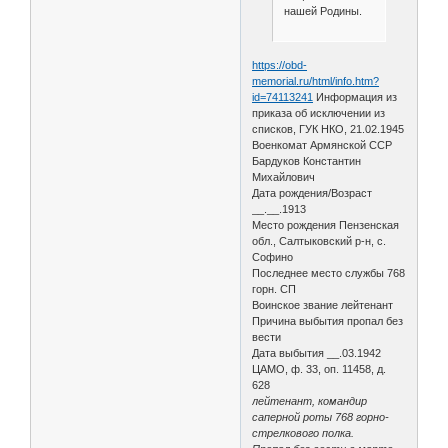
нашей Родины.
https://obd-
memorial.ru/html/info.htm?
id=74113241
Информация из
приказа об исключении из
списков, ГУК НКО, 21.02.1945
Военкомат Армянской ССР
Бардуков Константин
Михайлович
Дата рождения/Возраст
__.__.1913
Место рождения Пензенская
обл., Салтыковский р-н, с.
Софино
Последнее место службы 768
горн. СП
Воинское звание лейтенант
Причина выбытия пропал без
вести
Дата выбытия __.03.1942
ЦАМО, ф. 33, оп. 11458, д.
628
лейтенант, командир
саперной роты 768 горно-
стрелкового полка.