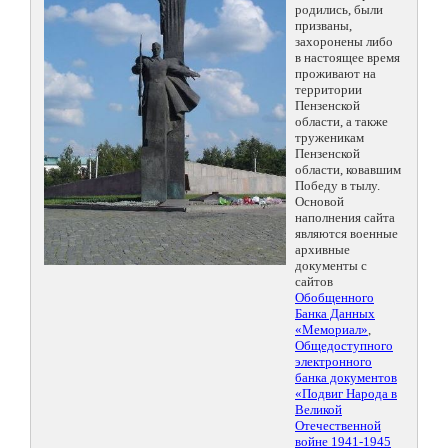
родились, были
призваны,
захоронены либо
в настоящее время
проживают на
территории
Пензенской
области, а также
труженикам
Пензенской
области, ковавшим
Победу в тылу.
Основой
наполнения сайта
являются военные
архивные
документы с
сайтов
Обобщенного
Банка Данных
«Мемориал»
,
Общедоступного
электронного
банка документов
«Подвиг Народа в
Великой
Отечественной
войне 1941-1945