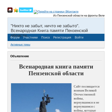
Из Пензенской области на фронты Великой Отече
"Никто не забыт, ничто не забыто".
Всенародная Книга памяти Пензенской
области.
Форум
Участники
Поиск
Регистрация
Войти
Активные темы
Объявление
Всенародная книга памяти
Пензенской области
Сайт посвящается
воинам Великой
Отечественной
войны,
вернувшимся и не
вернувшимся с
войны, которые