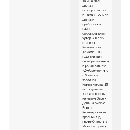
19 и 20 мая
дивизия
переправляется
в Тамань. 27 мая
дивизия
прибывает в
район
формирования:
хутор Выселки
станицы
Кореновская.
12 июля 1942
года дивизия
перебрасывается
в район совхоза
«Дубовское», что
в 35 км юго-
западнее
Котельникова. 15
июля дивизия
заняла оборону
на левом берегу
Дона на рубеже
Верхне-
Курмоярская —
Красный Яр,
протяжённостью
75 км по фронту.