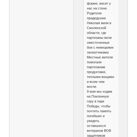
форме, висит у
нас на стене.
Родители
прадедушки
Николая жили в
Смоленской
области, где
партизаны вели
ожесточенные
бои с немецкими
захватчиками.
Местные жители
помогали
партизанам
продуктами,
теплыми вещами
и всем чем
могли.
9 мая мы ходим
на Поклонную
гору в парк
Победы, чтобы
почтить память
погибших и
увидеть
оставшихся
ветеранов ВОВ
защитников