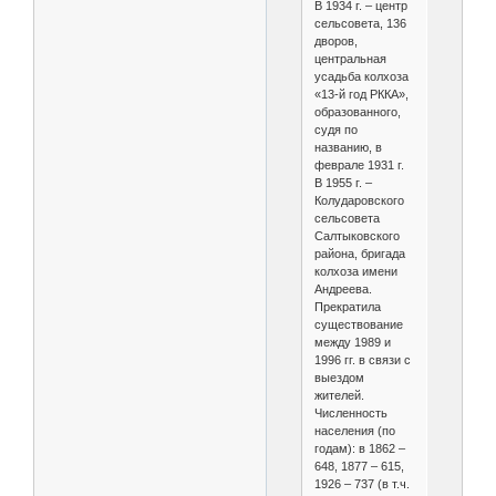
В 1934 г. – центр
сельсовета, 136
дворов,
центральная
усадьба колхоза
«13-й год РККА»,
образованного,
судя по
названию, в
феврале 1931 г.
В 1955 г. –
Колударовского
сельсовета
Салтыковского
района, бригада
колхоза имени
Андреева.
Прекратила
существование
между 1989 и
1996 гг. в связи с
выездом
жителей.
Численность
населения (по
годам): в 1862 –
648, 1877 – 615,
1926 – 737 (в т.ч.