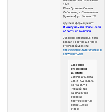
Пропал без вести в марте
1943
Жена Гусакова Полина
Федоровна, г. Степанаван
[Армения], ул. Кирова, 1/8
другой информации нет.
В книгу памяти Пензенской
области не включен
768 горно-стрелковый полк
входил в состав 138 горно-
стрелковой дивизии
http://www.polk.ru/forum/index.php?
showtopic=2250
138 горно-
стрелковая
дивизия
3 июля 1941 года
138-я ГСД вышла
на границу с
Турцией, где
заняла рубеж
обороны
протяжённостью
более 100 км.
У всех