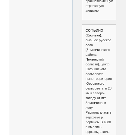
Краснознамённую
стрелковую
дивизию.
СОФЬИНО
(Козявка)
,
бывшее русское
село
[Земетчинского
района
Пензенской
области], центр
Софьинского
сельсовета,
ныне территория
Юрсовского
сельсовета, в 28
км к северо-
западу от пгт
Земетчино, в
лесу.
Располагалась в
верховье р.
Кермись. В 1880
г. имелись
церковь, школа.