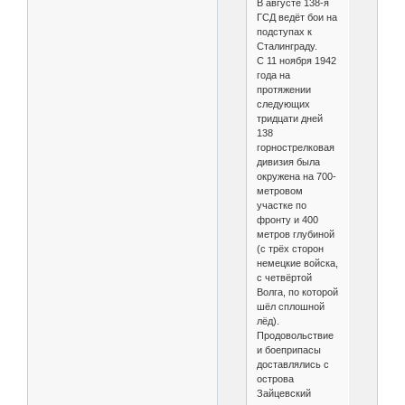
В августе 138-я
ГСД ведёт бои на
подступах к
Сталинграду.
С 11 ноября 1942
года на
протяжении
следующих
тридцати дней
138
горнострелковая
дивизия была
окружена на 700-
метровом
участке по
фронту и 400
метров глубиной
(с трёх сторон
немецкие войска,
с четвёртой
Волга, по которой
шёл сплошной
лёд).
Продовольствие
и боеприпасы
доставлялись с
острова
Зайцевский