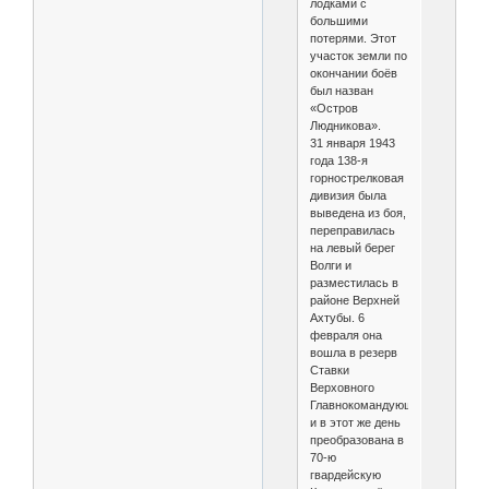
лодками с
большими
потерями. Этот
участок земли по
окончании боёв
был назван
«Остров
Людникова».
31 января 1943
года 138-я
горнострелковая
дивизия была
выведена из боя,
переправилась
на левый берег
Волги и
разместилась в
районе Верхней
Ахтубы. 6
февраля она
вошла в резерв
Ставки
Верховного
Главнокомандующего
и в этот же день
преобразована в
70-ю
гвардейскую