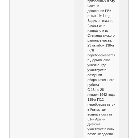
призванных в эту
часть в
донесении РВК
стоит 1941 год.
Видимо тогда-то
(июль) их и
направили из
Степанаванского
района в часть.
23 октября 138-я
ГСД
перебрасывается
в Дарьяльское
ущелье, где
участвует в
создании
оборонительного
рубежа.
С 16 по 28
января 1942 года
138-я ГСД
перебрасывается
в Крым, где
вошла в состав
51-й Армии.
Дивизия
участвует в боях
возле Феодосии.