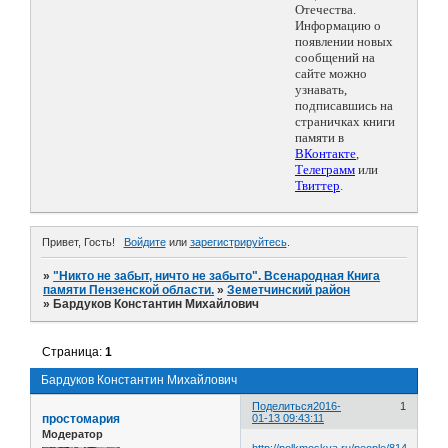
Отечества.
Информацию о
появлении новых
сообщений на
сайте можно
узнавать,
подписавшись на
страничках книги
памяти в
ВКонтакте
,
Телеграмм
или
Твиттер
.
Привет, Гость!
Войдите
или
зарегистрируйтесь
.
»
"Никто не забыт, ничто не забыто". Всенародная Книга
памяти Пензенской области.
»
Земетчинский район
»
Бардуков Константин Михайлович
Страница:
1
Бардуков Константин Михайлович
Поделиться
2016-
1
простомария
01-13 09:43:11
Модератор
http://polkmoskva.ru/people/814276/