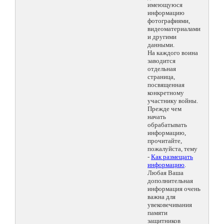
имеющуюся
информацию
фотографиями,
видеоматериалами
и другими
данными.
На каждого воина
заводится
отдельная
страница,
посвященная
конкретному
участнику войны.
Прежде чем
начать
обрабатывать
информацию,
прочитайте,
пожалуйста, тему
-
Как размещать
информацию
.
Любая Ваша
дополнительная
информация очень
важна для
увековечивания
памяти
защитников