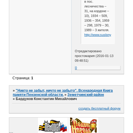
в пос.
лесничества –
31, на кордоне –
10), 1934 – 509,
1936 – 354, 1959
– 298, 1979 – 30,
1989 – 3 жителя.
http://www.suslony.ru/Penzagebi
Отредактировано
простомария (2016-01-13
09:48:51)
0
Страница:
1
»
"Никто не забыт, ничто не забыто". Всенародная Книга
памяти Пензенской области.
»
Земетчинский район
»
Бардуков Константин Михайлович
создать бесплатный форум