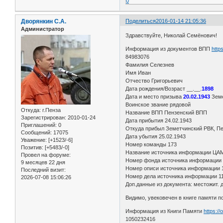
0
Дворянкин С.А.
Поделиться
2016-01-14 21:05:36
Администратор
Здравствуйте, Николай Семёнович!
Информация из документов ВПП
http
84983076
Фамилия Селезнев
Имя Иван
Отчество Григорьевич
Дата рождения/Возраст __.__.
1898
Дата и место призыва
20.02.1943
Земе
Воинское звание рядовой
Откуда:
г.Пенза
Название ВПП Пензенский ВПП
Зарегистрирован
: 2010-01-24
Дата прибытия 24.02.1943
Приглашений:
0
Откуда прибыл Земетчинский РВК, Пе
Сообщений:
17075
Дата убытия 25.02.1943
Уважение:
[+1523/-6]
Номер команды 173
Позитив:
[+5483/-0]
Название источника информации Ц
Провел на форуме:
Номер фонда источника информации
9 месяцев 22 дня
Номер описи источника информации
Последний визит:
Номер дела источника информации 11
2026-07-08 15:06:26
Доп.данные из документа: местожит. д
Видимо, увековечен в книге памяти 
Информация из Книги Памяти
https:/
1050232416