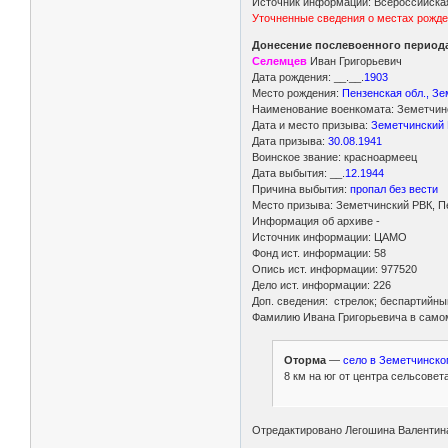
Источник информации: Всероссийская
Уточненные сведения о местах рожде
Донесение послевоенного периода
Селемцев
Иван Григорьевич
Дата рождения: __.__.
1903
Место рождения:
Пензенская обл., Зе
Наименование военкомата: Земетчинс
Дата и место призыва:
Земетчинский 
Дата призыва:
30.08.1941
Воинское звание: красноармеец
Дата выбытия: __.
12.1944
Причина выбытия:
пропал без вести
Место призыва: Земетчинский РВК, Пе
Информация об архиве -
Источник информации: ЦАМО
Фонд ист. информации: 58
Опись ист. информации: 977520
Дело ист. информации: 226
Доп. сведения: стрелок; беспартийный
Фамилию Ивана Григорьевича в самом
Оторма
—
село в Земетчинско
8 км на юг от центра сельсовет
Отредактировано Легошина Валентина 