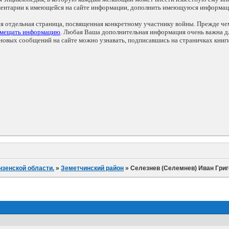
мментарии к имеющейся на сайте информации, дополнить имеющуюся информа
ся отдельная страница, посвященная конкретному участнику войны. Прежде ч
змещать информацию
. Любая Ваша дополнительная информация очень важна дл
овых сообщений на сайте можно узнавать, подписавшись на страничках книг
нзенской области.
»
Земетчинский район
»
Селезнев (Селемнев) Иван Гри