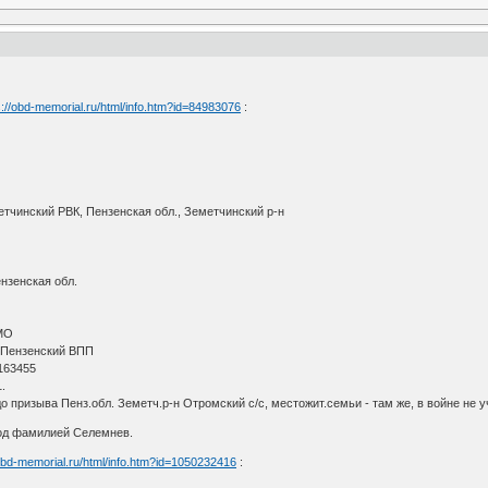
s://obd-memorial.ru/html/info.htm?id=84983076
:
тчинский РВК, Пензенская обл., Земетчинский р-н
нзенская обл.
АМО
 Пензенский ВПП
 163455
.
о призыва Пенз.обл. Земетч.р-н Отромский с/с, местожит.семьи - там же, в войне не у
под фамилией Селемнев.
/obd-memorial.ru/html/info.htm?id=1050232416
: