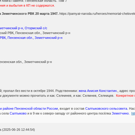
 Книга Памяти. Пензенская область. Том 7
ния и выбытия в КП не содержатся.
 Земетчинского РВК 20 марта 1947.
https://pamyat-naroda.ru/heroes/memorial-chelove
метчинский р-н, Отормский с/с
кий РВК, Пензенская обл., Земетчинский р-н
РВК, Пензенская обл., Земетчинский р-н
нзенская обл., Земетчинский р-н
; пропал без вести в октябре 1944. Родственники:
жена Анисия Константин.
, адрес пр
 документе можно прочитать и как: Селнинев, и как: Селмнев, Селницев.
Конкретное 
м районе Пензенской области России
, входит в состав
Салтыковского сельсовета.
Насе
а села
Салтыково
и в 9 км к северо-западу от районного центра посёлка
Земетчино.
ht
(2025-06-26 12:44:54)