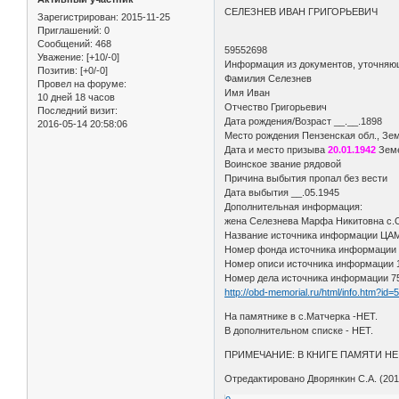
СЕЛЕЗНЕВ ИВАН ГРИГОРЬЕВИЧ
Зарегистрирован
: 2015-11-25
Приглашений:
0
Сообщений:
468
59552698
Уважение:
[+10/-0]
Информация из документов, уточняю
Позитив:
[+0/-0]
Фамилия Селезнев
Провел на форуме:
Имя Иван
10 дней 18 часов
Отчество Григорьевич
Последний визит:
Дата рождения/Возраст __.__.1898
2016-05-14 20:58:06
Место рождения Пензенская обл., Зем
Дата и место призыва
20.01.1942
Земе
Воинское звание рядовой
Причина выбытия пропал без вести
Дата выбытия __.05.1945
Дополнительная информация:
жена Селезнева Марфа Никитовна с.
Название источника информации Ц
Номер фонда источника информации
Номер описи источника информации
Номер дела источника информации 
http://obd-memorial.ru/html/info.htm?id
На памятнике в с.Матчерка -НЕТ.
В дополнительном списке - НЕТ.
ПРИМЕЧАНИЕ: В КНИГЕ ПАМЯТИ НЕ
Отредактировано Дворянкин С.А. (2016