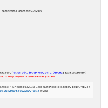
k_dopolnitelnoe_donesenie66272199 :
оживания:
Пензен. обл., Земетчинск. р-н, с. Оторма
( так в документе.)
место его рождения в донесении не указано.
ление: 443 человека (2010) Село расположено на берегу реки Оторма в
tps://ru.wikipedia.org/wiki/Оторма_
(село)