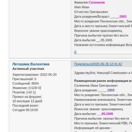
Фамилия
Селемнев
Имя Иван
Отчество Григорьевич
Дата рождения/Возраст __.__.
1903
Место рождения Пензенская обл., Зе
Дата и место призыва Земетчинский
Воинское звание красноармеец
Причина выбытия пропал без вести
Дата выбытия __.05.1945
Название источника информации Всер
0
Легошина Валентина
Поделиться
2025-06-26 12:41:42
Активный участник
Здравствуйте, Николай Семёнович и 
Зарегистрирован
: 2022-05-20
Приглашений:
0
Размещенная ранее информация из
Сообщений:
8504
Селемнев Иван Григорьевич
Уважение:
[+119/-0]
Дата рождения: __.__.
1903
Позитив:
[+0/-1]
Место рождения: Пензенская обл., Зе
Провел на форуме:
Наименование военкомата: Земетчинс
10 месяцев 13 дней
Дата и место призыва: Земетчинский 
Последний визит:
Воинское звание: красноармеец
Сегодня 09:19:00
Дата выбытия:
__.05.1945
Причина выбытия: пропал без вести
Место призыва: Земетчинский РВК, Пе
Информация об архиве -