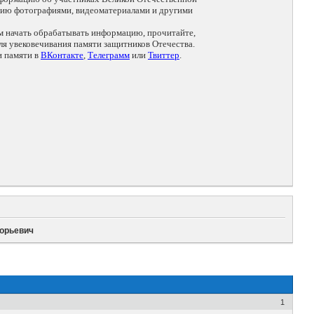
цию фотографиями, видеоматериалами и другими
ем начать обрабатывать информацию, прочитайте,
я увековечивания памяти защитников Отечества.
и памяти в
ВКонтакте
,
Телеграмм
или
Твиттер
.
горьевич
1