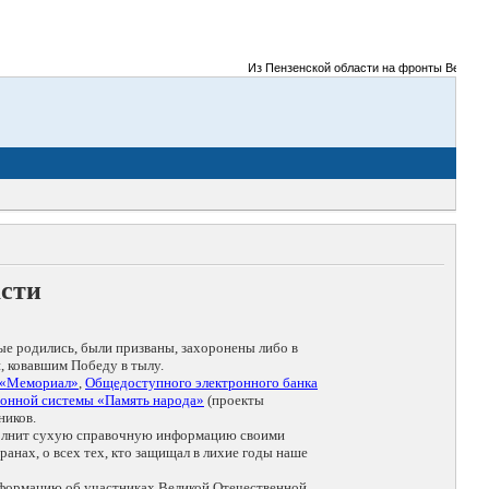
Из Пензенской области на фронты Великой От
асти
ые родились, были призваны, захоронены либо в
, ковавшим Победу в тылу.
 «Мемориал»
,
Общедоступного электронного банка
онной системы «Память народа»
(проекты
ников.
дополнит сухую справочную информацию своими
анах, о всех тех, кто защищал в лихие годы наше
нформацию об участниках Великой Отечественной