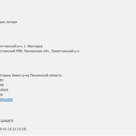
щих потери
етчинский р-н, с. Матчерка
тчинский РВК, Пензенская обл., Земетчинский р-н
Оторма Земеч.р-на Пензенской области
АМО
 58
 18004
759
=59552698
 ШАШЕЛ.
-01-14 21:13:18)