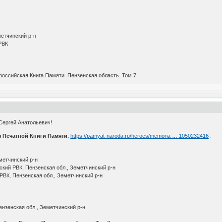
метчинский р-н
 РВК
оссийская Книга Памяти. Пензенская область. Том 7.
Сергей Анатольевич!
 Печатной Книги Памяти.
https://pamyat-naroda.ru/heroes/memoria … 1050232416
:
метчинский р-н
кий РВК, Пензенская обл., Земетчинский р-н
РВК, Пензенская обл., Земетчинский р-н
нзенская обл., Земетчинский р-н