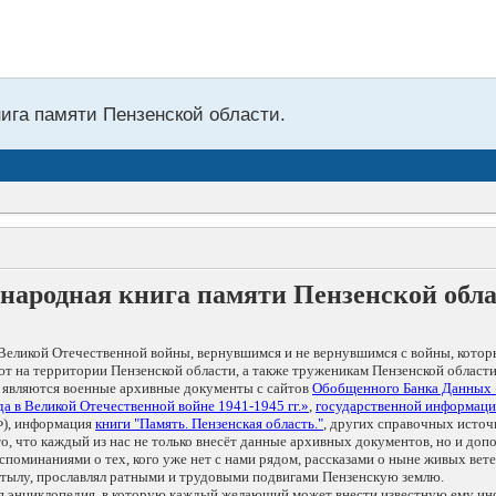
нига памяти Пензенской области.
народная книга памяти Пензенской обл
Великой Отечественной войны, вернувшимся и не вернувшимся с войны, котор
т на территории Пензенской области, а также труженикам Пензенской области
 являются военные архивные документы с сайтов
Обобщенного Банка Данных
а в Великой Отечественной войне 1941-1945 гг.»
,
государственной информаци
), информация
книги "Память. Пензенская область."
, других справочных источ
 то, что каждый из нас не только внесёт данные архивных документов, но и 
оминаниями о тех, кого уже нет с нами рядом, рассказами о ныне живых ветер
в тылу, прославлял ратными и трудовыми подвигами Пензенскую землю.
ая энциклопедия, в которую каждый желающий может внести известную ему и