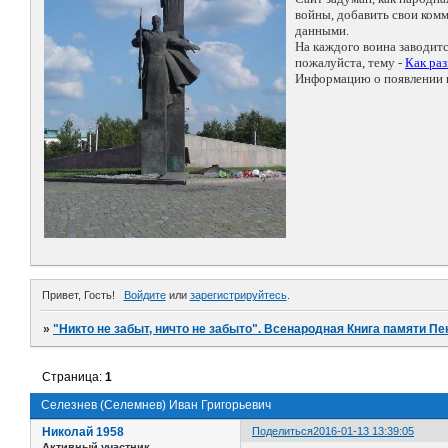
войны, добавить свои ко
данными.
На каждого воина заводит
пожалуйста, тему -
Как ра
Информацию о появлении н
Привет, Гость!
Войдите
или
зарегистрируйтесь
.
»
"Никто не забыт, ничто не забыто". Всенародная Книга памяти Пе
Страница:
1
Селезнев (Селемнев) Иван Григорьевич
Николай 1958
Поделиться
2016-01-13 13:39:05
Активный участник