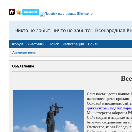
"Никто не забыт, ничто не забыто". Всенародная К
Форум
Участники
Поиск
Регистрация
Войти
Активные темы
Объявление
Все
Сайт посвящается воинам 
настоящее время проживаю
Основой наполнения сайта
документов «Подвиг Народ
Министерства обороны РФ
Сайт создан в надежде на
бережно сохраненными восп
Отечество, ковал Победу 
Сайт задуман, как народн