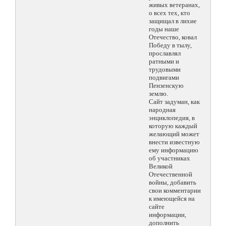
живых ветеранах,
о всех тех, кто
защищал в лихие
годы наше
Отечество, ковал
Победу в тылу,
прославлял
ратными и
трудовыми
подвигами
Пензенскую
землю.
Сайт задуман, как
народная
энциклопедия, в
которую каждый
желающий может
внести известную
ему информацию
об участниках
Великой
Отечественной
войны, добавить
свои комментарии
к имеющейся на
сайте
информации,
дополнить