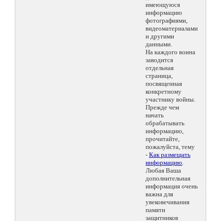
имеющуюся
информацию
фотографиями,
видеоматериалами
и другими
данными.
На каждого воина
заводится
отдельная
страница,
посвященная
конкретному
участнику войны.
Прежде чем
начать
обрабатывать
информацию,
прочитайте,
пожалуйста, тему
-
Как размещать
информацию
.
Любая Ваша
дополнительная
информация очень
важна для
увековечивания
памяти
защитников