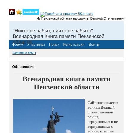
Из Пензенской области на фронты Великой Отечественной войны 
"Никто не забыт, ничто не забыто".
Всенародная Книга памяти Пензенской
области.
Форум
Участники
Поиск
Регистрация
Войти
Активные темы
Объявление
Всенародная книга памяти
Пензенской области
Сайт посвящается
воинам Великой
Отечественной
войны,
вернувшимся и не
вернувшимся с
войны, которые