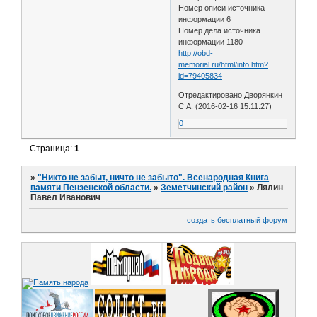
Номер описи источника
информации 6
Номер дела источника
информации 1180
http://obd-
memorial.ru/html/info.htm?
id=79405834
Отредактировано Дворянкин
С.А. (2016-02-16 15:11:27)
0
Страница:
1
»
"Никто не забыт, ничто не забыто". Всенародная Книга
памяти Пензенской области.
»
Земетчинский район
»
Лялин
Павел Иванович
создать бесплатный форум