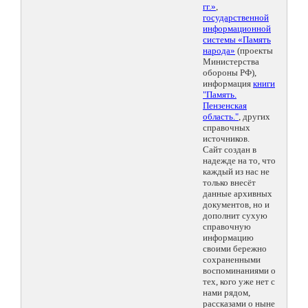
гг.»
,
государственной
информационной
системы «Память
народа»
(проекты
Министерства
обороны РФ),
информация
книги
"Память.
Пензенская
область."
, других
справочных
источников.
Сайт создан в
надежде на то, что
каждый из нас не
только внесёт
данные архивных
документов, но и
дополнит сухую
справочную
информацию
своими бережно
сохраненными
воспоминаниями о
тех, кого уже нет с
нами рядом,
рассказами о ныне