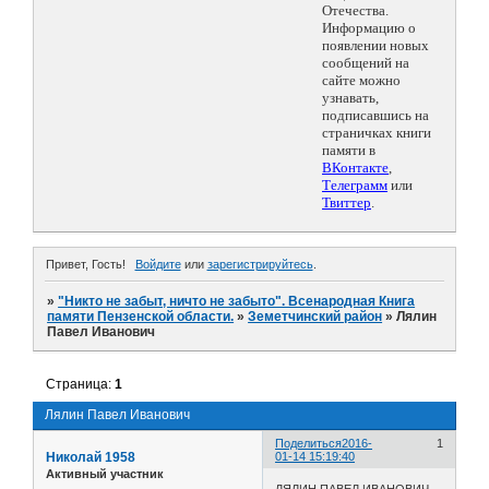
Отечества.
Информацию о
появлении новых
сообщений на
сайте можно
узнавать,
подписавшись на
страничках книги
памяти в
ВКонтакте
,
Телеграмм
или
Твиттер
.
Привет, Гость!
Войдите
или
зарегистрируйтесь
.
»
"Никто не забыт, ничто не забыто". Всенародная Книга
памяти Пензенской области.
»
Земетчинский район
»
Лялин
Павел Иванович
Страница:
1
Лялин Павел Иванович
Поделиться
2016-
1
Николай 1958
01-14 15:19:40
Активный участник
ЛЯЛИН ПАВЕЛ ИВАНОВИЧ