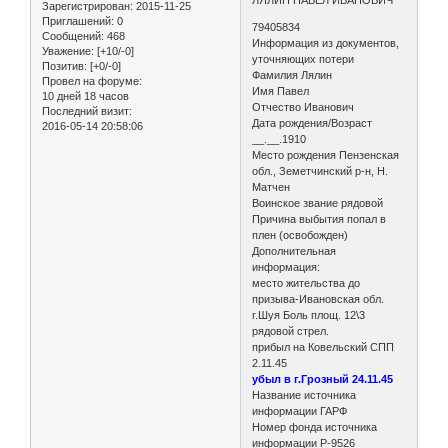
Зарегистрирован
: 2015-11-25
Приглашений:
0
79405834
Сообщений:
468
Информация из документов,
Уважение:
[+10/-0]
уточняющих потери
Позитив:
[+0/-0]
Фамилия Лялин
Провел на форуме:
Имя Павел
10 дней 18 часов
Отчество Иванович
Последний визит:
Дата рождения/Возраст
2016-05-14 20:58:06
__.__.1910
Место рождения Пензенская
обл., Земетчинский р-н, Н.
Матчен
Воинское звание рядовой
Причина выбытия попал в
плен (освобожден)
Дополнительная
информация:
место жительства до
призыва-Ивановская обл.
г.Шуя Боль площ. 12\3
рядовой стрел.
прибыл на Ковельский СПП
2.11.45
убыл в г.Грозный 24.11.45
Название источника
информации ГАРФ
Номер фонда источника
информации Р-9526