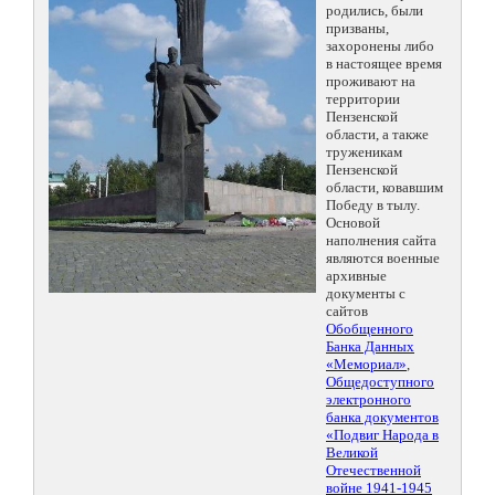
родились, были
призваны,
захоронены либо
в настоящее время
проживают на
территории
Пензенской
области, а также
труженикам
Пензенской
области, ковавшим
Победу в тылу.
Основой
наполнения сайта
являются военные
архивные
документы с
сайтов
Обобщенного
Банка Данных
«Мемориал»
,
Общедоступного
электронного
банка документов
«Подвиг Народа в
Великой
Отечественной
войне 1941-1945