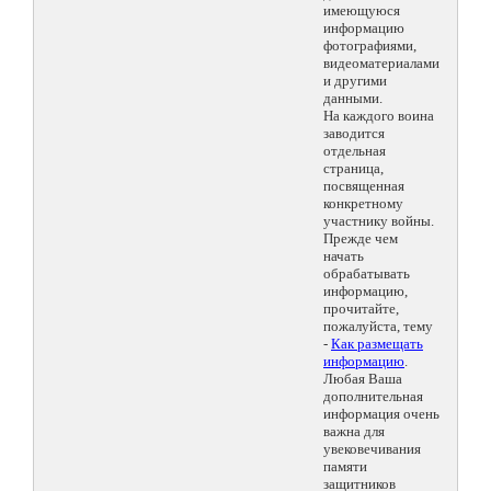
имеющуюся
информацию
фотографиями,
видеоматериалами
и другими
данными.
На каждого воина
заводится
отдельная
страница,
посвященная
конкретному
участнику войны.
Прежде чем
начать
обрабатывать
информацию,
прочитайте,
пожалуйста, тему
-
Как размещать
информацию
.
Любая Ваша
дополнительная
информация очень
важна для
увековечивания
памяти
защитников