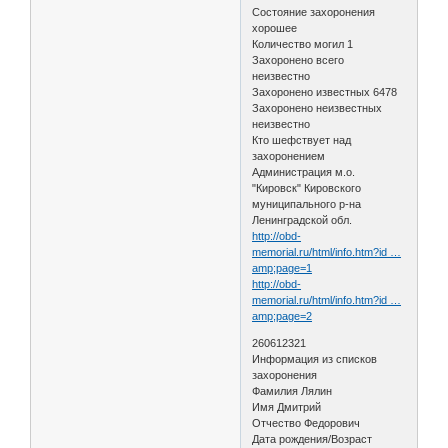
Состояние захоронения
хорошее
Количество могил 1
Захоронено всего
неизвестно
Захоронено известных 6478
Захоронено неизвестных
неизвестно
Кто шефствует над
захоронением
Администрация м.о.
"Кировск" Кировского
муниципального р-на
Ленинградской обл.
http://obd-
memorial.ru/html/info.htm?id …
amp;page=1
http://obd-
memorial.ru/html/info.htm?id …
amp;page=2
260612321
Информация из списков
захоронения
Фамилия Лялин
Имя Дмитрий
Отчество Федорович
Дата рождения/Возраст