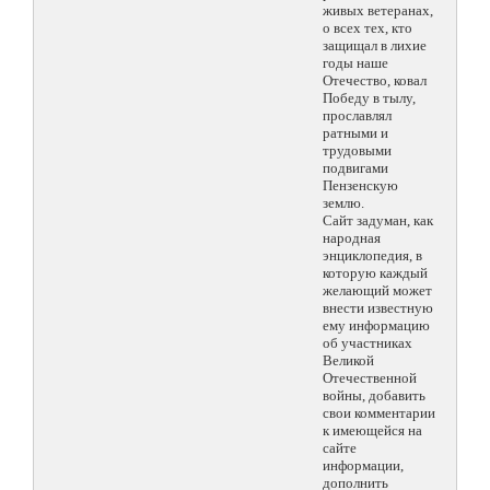
живых ветеранах,
о всех тех, кто
защищал в лихие
годы наше
Отечество, ковал
Победу в тылу,
прославлял
ратными и
трудовыми
подвигами
Пензенскую
землю.
Сайт задуман, как
народная
энциклопедия, в
которую каждый
желающий может
внести известную
ему информацию
об участниках
Великой
Отечественной
войны, добавить
свои комментарии
к имеющейся на
сайте
информации,
дополнить