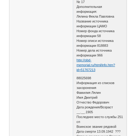
№ 17
Дополнительная
информация:
Лялина Фекла Павловна
Название источника
информации ЦАМО
Номер фонда источника
информации 58
Номер описи источника
информации 818883
Номер дела источника
информации 966
http://obd-
memorial.ru/html/info.htm?
id=51767213
88025698
Информация из списков
захоронения
Фамилия Лялин
Имя Дмитрий
Отчество Федорович
Дата рождения/Возраст
__.__.1905
Последнее место службы 251
сп
Воинское звание рядовой
Дата смерти 13.09.1942 ???