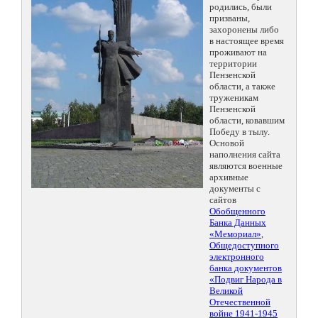
родились, были
призваны,
захоронены либо
в настоящее время
проживают на
территории
Пензенской
области, а также
труженикам
Пензенской
области, ковавшим
Победу в тылу.
Основой
наполнения сайта
являются военные
архивные
документы с
сайтов
Обобщенного
Банка Данных
«Мемориал»
,
Общедоступного
электронного
банка документов
«Подвиг Народа в
Великой
Отечественной
войне 1941-1945