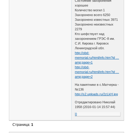
Состояние захоронения
хорошее
Количество могил 1
Захоронено всего 6250
Захоронено известных 3971
Захоронено неизвестных
2279
Кто шефствует над
захоронением ГРЭС-8 им.
С.И. Кирова г. Кировск
Ленинградской обл.
http://obd-
memorial.ru/html/info.htm?id …
amp;page=1
http://obd-
memorial.ru/html/info.htm?id …
amp;page=2
На памятнике в с.Матчерка -
№136
http://s2.uploads.ru/2zLkH.jpg
Отредактировано Николай
1958 (2016-01-14 15:57:44)
0
Страница:
1