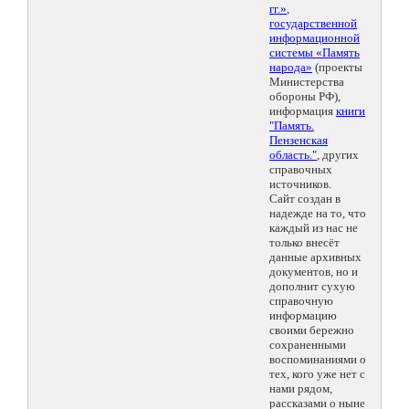
гг.»
,
государственной
информационной
системы «Память
народа»
(проекты
Министерства
обороны РФ),
информация
книги
"Память.
Пензенская
область."
, других
справочных
источников.
Сайт создан в
надежде на то, что
каждый из нас не
только внесёт
данные архивных
документов, но и
дополнит сухую
справочную
информацию
своими бережно
сохраненными
воспоминаниями о
тех, кого уже нет с
нами рядом,
рассказами о ныне