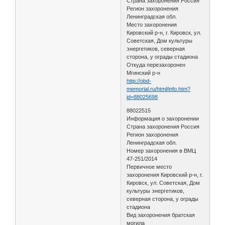
Страна захоронения Россия
Регион захоронения
Ленинградская обл.
Место захоронения
Кировский р-н, г. Кировск, ул.
Советская, Дом культуры
энергетиков, северная
сторона, у ограды стадиона
Откуда перезахоронен
Мгинский р-н
http://obd-
memorial.ru/html/info.htm?
id=88025698
88022515
Информация о захоронении
Страна захоронения Россия
Регион захоронения
Ленинградская обл.
Номер захоронения в ВМЦ
47-251/2014
Первичное место
захоронения Кировский р-н, г.
Кировск, ул. Советская, Дом
культуры энергетиков,
северная сторона, у ограды
стадиона
Вид захоронения братская
могила