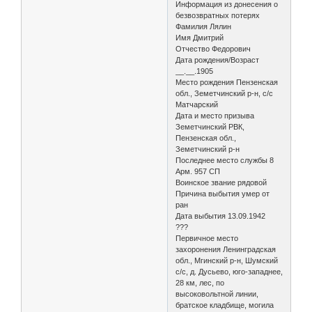
Информация из донесения о
безвозвратных потерях
Фамилия Лялин
Имя Дмитрий
Отчество Федорович
Дата рождения/Возраст
__.__.1905
Место рождения Пензенская
обл., Земетчинский р-н, с/с
Матчарский
Дата и место призыва
Земетчинский РВК,
Пензенская обл.,
Земетчинский р-н
Последнее место службы 8
Арм. 957 СП
Воинское звание рядовой
Причина выбытия умер от
ран
Дата выбытия 13.09.1942
???
Первичное место
захоронения Ленинградская
обл., Мгинский р-н, Шумский
с/с, д. Дусьево, юго-западнее,
28 км, лес, по
высоковольтной линии,
братское кладбище, могила