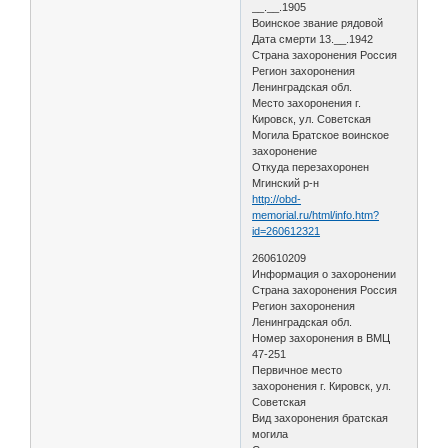
__.__.1905
Воинское звание рядовой
Дата смерти 13.__.1942
Страна захоронения Россия
Регион захоронения
Ленинградская обл.
Место захоронения г.
Кировск, ул. Советская
Могила Братское воинское
захоронение
Откуда перезахоронен
Мгинский р-н
http://obd-
memorial.ru/html/info.htm?
id=260612321
260610209
Информация о захоронении
Страна захоронения Россия
Регион захоронения
Ленинградская обл.
Номер захоронения в ВМЦ
47-251
Первичное место
захоронения г. Кировск, ул.
Советская
Вид захоронения братская
могила