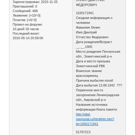
Зарегистрирован
: 2015-11-25
ФЕДОРОВИЧ
Приглашений:
0
Сообщений:
468
1100171941
Уважение:
[+10/-0]
Сводная информация о
Позитив:
[+0/-0]
человеке
Провел на форуме:
Фамилия Лялин
10 дней 18 часов
Имя Дмитрий
Последний визит:
Отчество Федорович
2016-05-14 20:58:06
Дата рождения/Возраст
__.__.1905
Место рождения Пензенская
обл., Земетчинский р-н
Дата и место призыва
Земетчинский РВК
Воинское звание
красноармеец
Причина выбытия погиб
Дата выбытия 13.08.1942 ???
Первичное место
захоронения Ленинградская
обл., Кировский р-н
Название источника
информации Книга памяти
http://obd-
memorial.ru/html/info.htm?
id=1050171941
51767213