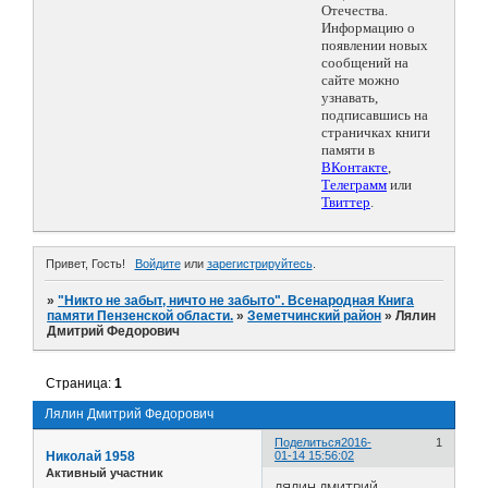
Отечества.
Информацию о
появлении новых
сообщений на
сайте можно
узнавать,
подписавшись на
страничках книги
памяти в
ВКонтакте
,
Телеграмм
или
Твиттер
.
Привет, Гость!
Войдите
или
зарегистрируйтесь
.
»
"Никто не забыт, ничто не забыто". Всенародная Книга
памяти Пензенской области.
»
Земетчинский район
»
Лялин
Дмитрий Федорович
Страница:
1
Лялин Дмитрий Федорович
Поделиться
2016-
1
Николай 1958
01-14 15:56:02
Активный участник
ЛЯЛИН ДМИТРИЙ