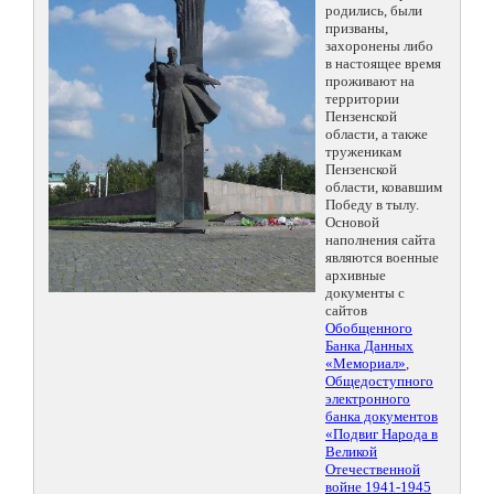
родились, были
призваны,
захоронены либо
в настоящее время
проживают на
территории
Пензенской
области, а также
труженикам
Пензенской
области, ковавшим
Победу в тылу.
Основой
наполнения сайта
являются военные
архивные
документы с
сайтов
Обобщенного
Банка Данных
«Мемориал»
,
Общедоступного
электронного
банка документов
«Подвиг Народа в
Великой
Отечественной
войне 1941-1945