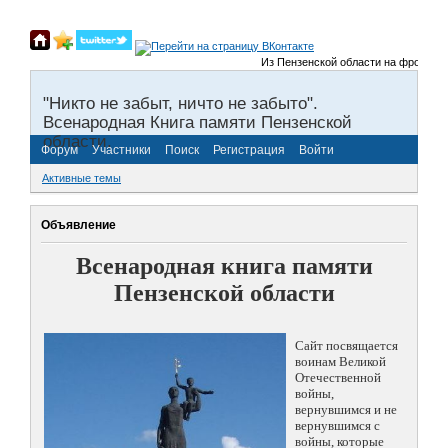
Из Пензенской области на фронты Вел
"Никто не забыт, ничто не забыто".
Всенародная Книга памяти Пензенской
области.
Форум
Участники
Поиск
Регистрация
Войти
Активные темы
Объявление
Всенародная книга памяти
Пензенской области
Сайт посвящается
воинам Великой
Отечественной
войны,
вернувшимся и не
вернувшимся с
войны, которые