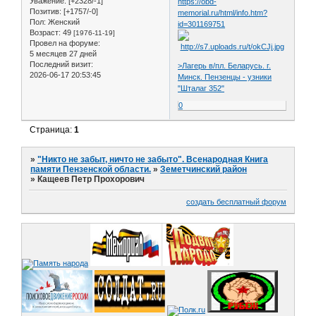
Уважение:
[+2328/-1]
https://obd-
Позитив:
[+1757/-0]
memorial.ru/html/info.htm?
Пол:
Женский
id=301169751
Возраст:
49
[1976-11-19]
Провел на форуме:
5 месяцев 27 дней
Последний визит:
>Лагерь в/пл. Беларусь. г.
2026-06-17 20:53:45
Минск. Пензенцы - узники
"Шталаг 352"
0
Страница:
1
»
"Никто не забыт, ничто не забыто". Всенародная Книга
памяти Пензенской области.
»
Земетчинский район
»
Кащеев Петр Прохорович
создать бесплатный форум