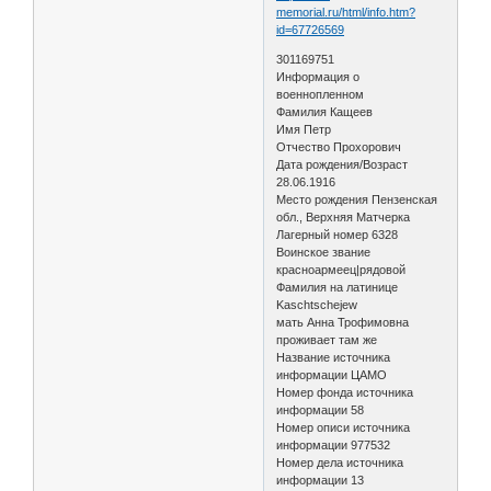
memorial.ru/html/info.htm?
id=67726569
301169751
Информация о
военнопленном
Фамилия Кащеев
Имя Петр
Отчество Прохорович
Дата рождения/Возраст
28.06.1916
Место рождения Пензенская
обл., Верхняя Матчерка
Лагерный номер 6328
Воинское звание
красноармеец|рядовой
Фамилия на латинице
Kaschtschejew
мать Анна Трофимовна
проживает там же
Название источника
информации ЦАМО
Номер фонда источника
информации 58
Номер описи источника
информации 977532
Номер дела источника
информации 13