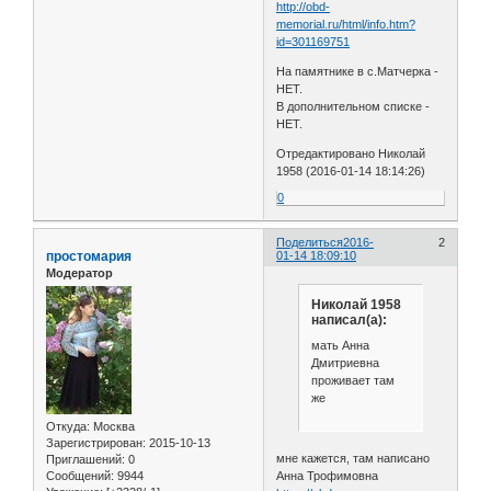
http://obd-
memorial.ru/html/info.htm?
id=301169751
На памятнике в с.Матчерка -
НЕТ.
В дополнительном списке -
НЕТ.
Отредактировано Николай
1958 (2016-01-14 18:14:26)
0
Поделиться
2016-
2
простомария
01-14 18:09:10
Модератор
Николай 1958
написал(а):
мать Анна
Дмитриевна
проживает там
же
Откуда:
Москва
Зарегистрирован
: 2015-10-13
мне кажется, там написано
Приглашений:
0
Анна Трофимовна
Сообщений:
9944