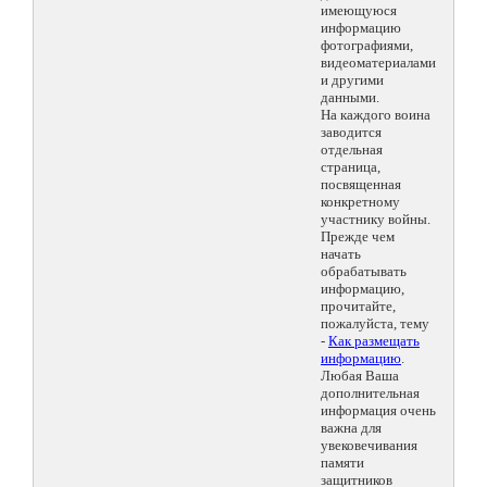
имеющуюся
информацию
фотографиями,
видеоматериалами
и другими
данными.
На каждого воина
заводится
отдельная
страница,
посвященная
конкретному
участнику войны.
Прежде чем
начать
обрабатывать
информацию,
прочитайте,
пожалуйста, тему
-
Как размещать
информацию
.
Любая Ваша
дополнительная
информация очень
важна для
увековечивания
памяти
защитников