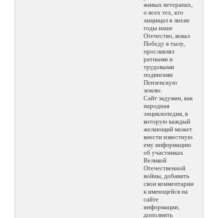
живых ветеранах,
о всех тех, кто
защищал в лихие
годы наше
Отечество, ковал
Победу в тылу,
прославлял
ратными и
трудовыми
подвигами
Пензенскую
землю.
Сайт задуман, как
народная
энциклопедия, в
которую каждый
желающий может
внести известную
ему информацию
об участниках
Великой
Отечественной
войны, добавить
свои комментарии
к имеющейся на
сайте
информации,
дополнить