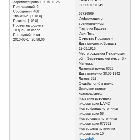
Зарегистрирован
: 2015-11-25
ПРОХОРОВИЧ
Приглашений:
0
Сообщений:
468
67726569
Уважение:
[+10/-0]
Информация о
Позитив:
[+0/-0]
военнопленном
Провел на форуме:
Фамилия Кащеев
10 дней 18 часов
Имя Петр
Последний визит:
Отчество Прохорович
2016-05-14 20:58:06
Дата рождения/Возраст
19.08.1916
Место рождения Пензенская
обл., Земетчинский р-н, с. В.-
Мачерка
Лагерный номер 6328
Дата пленения 30.06.1942
Лагерь 352
Судьба погиб в плену
Воинское звание
красноармеец
Название источника
информации ЦАМО
Номер фонда источника
информации 58
Номер описи источника
информации 977532
Номер дела источника
информации 10
http://obd-