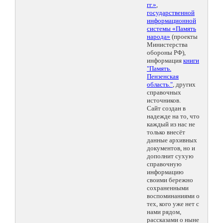
гг.»
,
государственной
информационной
системы «Память
народа»
(проекты
Министерства
обороны РФ),
информация
книги
"Память.
Пензенская
область."
, других
справочных
источников.
Сайт создан в
надежде на то, что
каждый из нас не
только внесёт
данные архивных
документов, но и
дополнит сухую
справочную
информацию
своими бережно
сохраненными
воспоминаниями о
тех, кого уже нет с
нами рядом,
рассказами о ныне