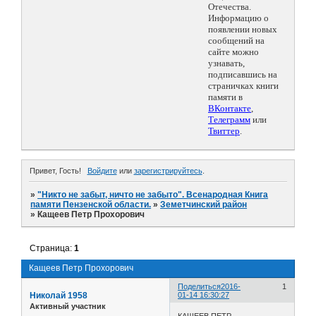
Отечества.
Информацию о
появлении новых
сообщений на
сайте можно
узнавать,
подписавшись на
страничках книги
памяти в
ВКонтакте
,
Телеграмм
или
Твиттер
.
Привет, Гость!
Войдите
или
зарегистрируйтесь
.
»
"Никто не забыт, ничто не забыто". Всенародная Книга
памяти Пензенской области.
»
Земетчинский район
»
Кащеев Петр Прохорович
Страница:
1
Кащеев Петр Прохорович
Поделиться
2016-
1
Николай 1958
01-14 16:30:27
Активный участник
КАЩЕЕВ ПЕТР