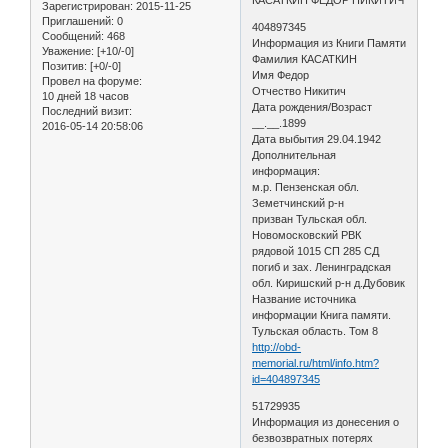
Зарегистрирован
: 2015-11-25
Приглашений:
0
404897345
Сообщений:
468
Информация из Книги Памяти
Уважение:
[+10/-0]
Фамилия КАСАТКИН
Позитив:
[+0/-0]
Имя Федор
Провел на форуме:
Отчество Никитич
10 дней 18 часов
Дата рождения/Возраст
Последний визит:
__.__.1899
2016-05-14 20:58:06
Дата выбытия 29.04.1942
Дополнительная
информация:
м.р. Пензенская обл.
Земетчинский р-н
призван Тульская обл.
Новомосковский РВК
рядовой 1015 СП 285 СД
погиб и зах. Ленинградская
обл. Киришский р-н д.Дубовик
Название источника
информации Книга памяти.
Тульская область. Том 8
http://obd-
memorial.ru/html/info.htm?
id=404897345
51729935
Информация из донесения о
безвозвратных потерях