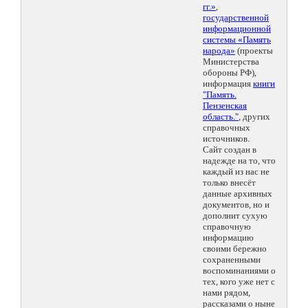
гг.»
,
государственной
информационной
системы «Память
народа»
(проекты
Министерства
обороны РФ),
информация
книги
"Память.
Пензенская
область."
, других
справочных
источников.
Сайт создан в
надежде на то, что
каждый из нас не
только внесёт
данные архивных
документов, но и
дополнит сухую
справочную
информацию
своими бережно
сохраненными
воспоминаниями о
тех, кого уже нет с
нами рядом,
рассказами о ныне