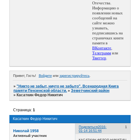
Отечества.
Информацию о
появлении новых
сообщений на
сайте можно
узнавать,
подписавшись на
страничках книги
памяти в
ВКонтакте
,
Телеграмм
или
Твиттер
.
Привет, Гость!
Войдите
или
зарегистрируйтесь
.
»
"Никто не забыт, ничто не забыто". Всенародная Книга
памяти Пензенской области.
»
Земетчинский район
»
Касаткин Федор Никитич
Страница:
1
Касаткин Федор Никитич
Поделиться
2016-
1
Николай 1958
01-14 16:51:44
Активный участник
КАСАТКИН ФЕДОР НИКИТИЧ