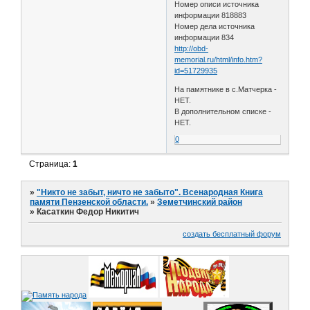
Номер описи источника
информации 818883
Номер дела источника
информации 834
http://obd-
memorial.ru/html/info.htm?
id=51729935
На памятнике в с.Матчерка -
НЕТ.
В дополнительном списке -
НЕТ.
0
Страница:
1
»
"Никто не забыт, ничто не забыто". Всенародная Книга
памяти Пензенской области.
»
Земетчинский район
»
Касаткин Федор Никитич
создать бесплатный форум