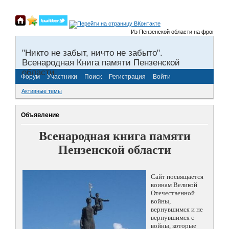
Из Пензенской области на фронты Вели
"Никто не забыт, ничто не забыто".
Всенародная Книга памяти Пензенской
области.
Форум
Участники
Поиск
Регистрация
Войти
Активные темы
Объявление
Всенародная книга памяти
Пензенской области
Сайт посвящается
воинам Великой
Отечественной
войны,
вернувшимся и не
вернувшимся с
войны, которые