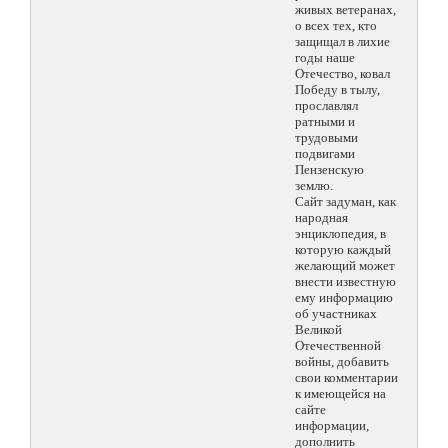
живых ветеранах,
о всех тех, кто
защищал в лихие
годы наше
Отечество, ковал
Победу в тылу,
прославлял
ратными и
трудовыми
подвигами
Пензенскую
землю.
Сайт задуман, как
народная
энциклопедия, в
которую каждый
желающий может
внести известную
ему информацию
об участниках
Великой
Отечественной
войны, добавить
свои комментарии
к имеющейся на
сайте
информации,
дополнить