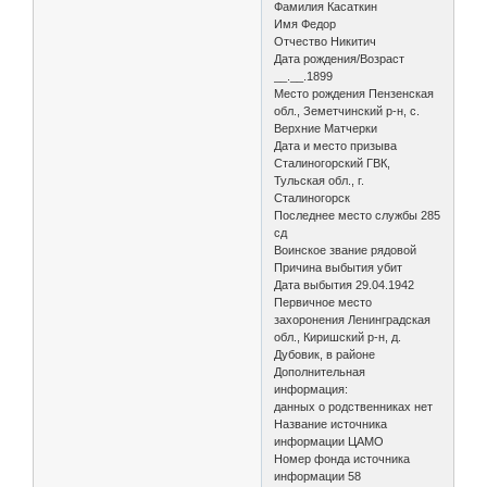
Фамилия Касаткин
Имя Федор
Отчество Никитич
Дата рождения/Возраст
__.__.1899
Место рождения Пензенская
обл., Земетчинский р-н, с.
Верхние Матчерки
Дата и место призыва
Сталиногорский ГВК,
Тульская обл., г.
Сталиногорск
Последнее место службы 285
сд
Воинское звание рядовой
Причина выбытия убит
Дата выбытия 29.04.1942
Первичное место
захоронения Ленинградская
обл., Киришский р-н, д.
Дубовик, в районе
Дополнительная
информация:
данных о родственниках нет
Название источника
информации ЦАМО
Номер фонда источника
информации 58