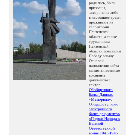
родились, были
призваны,
захоронены либо
в настоящее время
проживают на
территории
Пензенской
области, а также
труженикам
Пензенской
области, ковавшим
Победу в тылу.
Основой
наполнения сайта
являются военные
архивные
документы с
сайтов
Обобщенного
Банка Данных
«Мемориал»
,
Общедоступного
электронного
банка документов
«Подвиг Народа в
Великой
Отечественной
войне 1941-1945