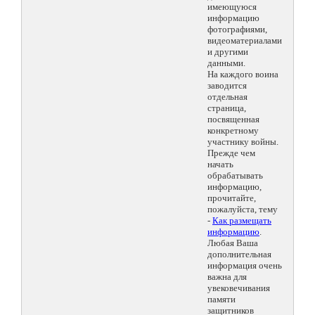
имеющуюся
информацию
фотографиями,
видеоматериалами
и другими
данными.
На каждого воина
заводится
отдельная
страница,
посвященная
конкретному
участнику войны.
Прежде чем
начать
обрабатывать
информацию,
прочитайте,
пожалуйста, тему
-
Как размещать
информацию
.
Любая Ваша
дополнительная
информация очень
важна для
увековечивания
памяти
защитников