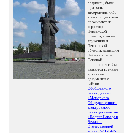
родились, были
призваны,
захоронены либо
в настоящее время
проживают на
территории
Пензенской
области, а также
труженикам
Пензенской
области, ковавшим
Победу в тылу.
Основой
наполнения сайта
являются военные
архивные
документы с
сайтов
Обобщенного
Банка Данных
«Мемориал»
,
Общедоступного
электронного
банка документов
«Подвиг Народа в
Великой
Отечественной
войне 1941-1945