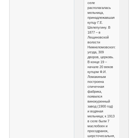
селе
располагалась
мельница,
принадлежавшая
купцу Г.Е.
Шелепугину. В
1877 – в
Лещиновской
волости
Нижнеломовского
уезда, 309
дворов, церковь.
В конце 19 –
начале 20 веков
купцом Ф.И.
Ломакиным
построена
спичечная
фабрика,
появился
винокуренный
завод (1900 год)
и водяная
мельница; к 1913
в селе были 7
маслобоен и
просодранок,
шерсточесальня,