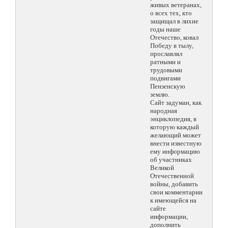
живых ветеранах,
о всех тех, кто
защищал в лихие
годы наше
Отечество, ковал
Победу в тылу,
прославлял
ратными и
трудовыми
подвигами
Пензенскую
землю.
Сайт задуман, как
народная
энциклопедия, в
которую каждый
желающий может
внести известную
ему информацию
об участниках
Великой
Отечественной
войны, добавить
свои комментарии
к имеющейся на
сайте
информации,
дополнить