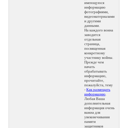
имеющуюся
информацию
фотографиями,
видеоматериалами
и другими
данными.
На каждого воина
заводится
отдельная
страница,
посвященная
конкретному
участнику войны.
Прежде чем
начать
обрабатывать
информацию,
прочитайте,
пожалуйста, тему
-
Как размещать
информацию
.
Любая Ваша
дополнительная
информация очень
важна для
увековечивания
памяти
защитников