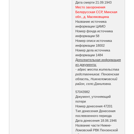
Дата смерти 21.09.1943
Место захоронения
Белорусская ССР, Минская
обл., д. Масюковщина
Название источника
информации ЦАМО
Номер фонда источника
информации 58
Номер описи источника
информации 18002
Номер дела источника
информации 1484
Дополнительная информация
из документа:
- адрес места жительства
родственников: Пензенская
область, Нижнеломовский
район, село Даниловка.
57043982
Документ, уточняющий
потери
Номер донесения 47201
Тип донесения Донесения
послевоенного периода
Дата донесения 18.06.1946
Название части Нижне-
Ломовский РВК Пензенской