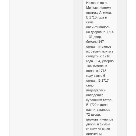
Названо по р.
Мичкас, левому
притоку Атмиса.
В 1710 года в
селе
насчитывалось
60 дворов, в 1714
– 31 двор,
бежало 147
солдат и членов
их семей, взято в
солдаты с 1710
года – 54, умерло
104 жителя, в
полон в 1713
году взято 6
солдат. В 1717
село
подверглось
нападению
кубанских татар.
В 1722 в селе
насчитывалось
72 двора,
церковь и «попов
двор»; в 1720-е
гг. жители были
обложены