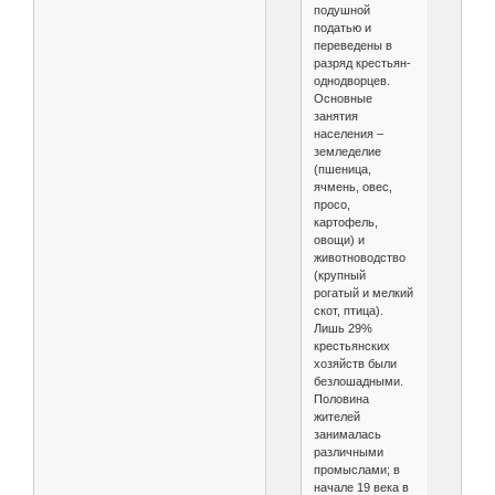
подушной
податью и
переведены в
разряд крестьян-
однодворцев.
Основные
занятия
населения –
земледелие
(пшеница,
ячмень, овес,
просо,
картофель,
овощи) и
животноводство
(крупный
рогатый и мелкий
скот, птица).
Лишь 29%
крестьянских
хозяйств были
безлошадными.
Половина
жителей
занималась
различными
промыслами; в
начале 19 века в