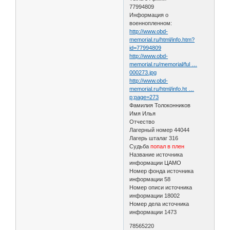
77994809
Информация о
военнопленном:
http://www.obd-
memorial.ru/html/info.htm?
id=77994809
http://www.obd-
memorial.ru/memorial/ful …
000273.jpg
http://www.obd-
memorial.ru/html/info.ht …
p;page=273
Фамилия Толоконников
Имя Илья
Отчество
Лагерный номер 44044
Лагерь шталаг 316
Судьба
попал в плен
Название источника
информации ЦАМО
Номер фонда источника
информации 58
Номер описи источника
информации 18002
Номер дела источника
информации 1473
78565220