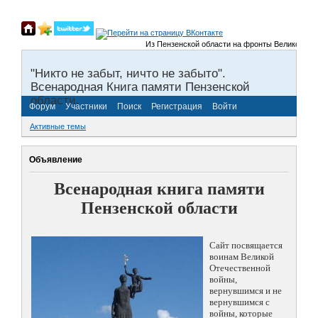
Из Пензенской области на фронты Великой Отечест
"Никто не забыт, ничто не забыто".
Всенародная Книга памяти Пензенской
области.
Форум
Участники
Поиск
Регистрация
Войти
Активные темы
Объявление
Всенародная книга памяти
Пензенской области
Сайт посвящается
воинам Великой
Отечественной
войны,
вернувшимся и не
вернувшимся с
войны, которые