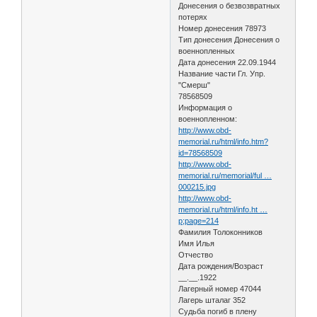
Донесения о безвозвратных
потерях
Номер донесения 78973
Тип донесения Донесения о
военнопленных
Дата донесения 22.09.1944
Название части Гл. Упр.
"Смерш"
78568509
Информация о
военнопленном:
http://www.obd-
memorial.ru/html/info.htm?
id=78568509
http://www.obd-
memorial.ru/memorial/ful …
000215.jpg
http://www.obd-
memorial.ru/html/info.ht …
p;page=214
Фамилия Толоконников
Имя Илья
Отчество
Дата рождения/Возраст
__.__.1922
Лагерный номер 47044
Лагерь шталаг 352
Судьба погиб в плену