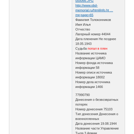
000066.JPG
http://www.obd-
memorial.ru/html/info.ht …
mp;page=65
Фамилия Толоконников
Имя Илья
Отчество
Лагерный номер 44044
Дата пленения Не позднее
18.05.1943
Судьба
попал в плен
Название источника
информации ЦАМО
Номер фонда источника
информации 58
Номер описи источника
информации 18002
Номер дела источника
информации 1466
77990790
Донесения о безвозвратных
потерях
Номер донесения 75103
Тип донесения Донесения о
военнопленных
Дата донесения 19.08.1944
Название части Управление
Тыла 3 Армии