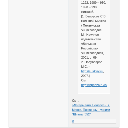
1222, 1989 – 950,
1998 – 290
жителей.
[1. Белоусов С.В.
Большой Мичкас
/ Пензенская
энциклопедия.
М.: Научное
издательство
«Большая
Российская
энциклопедия»,
2001, с. 69.
2. Полубояров
М.С. -
http://suslony.ru
,
2007.]
См. :
http://inpenza.ru/lomov/bolshoy_
См. :
>Лагерь в/пл. Беларусь. г.
Минск. Пензенцы - узники
"Шталаг 352"
0