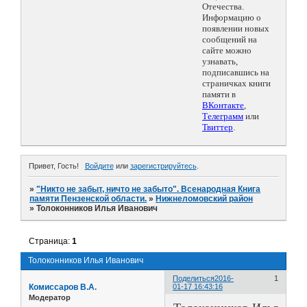
Отечества.
Информацию о
появлении новых
сообщений на
сайте можно
узнавать,
подписавшись на
страничках книги
памяти в
ВКонтакте
,
Телеграмм
или
Твиттер
.
Привет, Гость!
Войдите
или
зарегистрируйтесь
.
»
"Никто не забыт, ничто не забыто". Всенародная Книга
памяти Пензенской области.
»
Нижнеломовский район
»
Толоконников Илья Иванович
Страница:
1
Толоконников Илья Иванович
Поделиться
2016-
1
Комиссаров В.А.
01-17 16:43:16
Модератор
Толоконников Илья