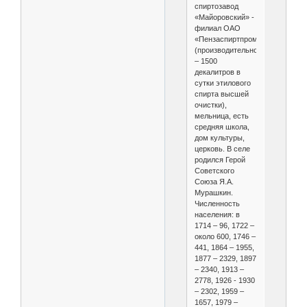
спиртозавод
«Майоровский» -
филиал ОАО
«Пензаспиртпром»
(производительность
– 1500
декалитров в
сутки этилового
спирта высшей
очистки),
мельница, есть
средняя школа,
дом культуры,
церковь. В селе
родился Герой
Советского
Союза Я.А.
Мурашкин.
Численность
населения: в
1714 – 96, 1722 –
около 600, 1746 –
441, 1864 – 1955,
1877 – 2329, 1897
– 2340, 1913 –
2778, 1926 - 1930
– 2302, 1959 –
1657, 1979 –