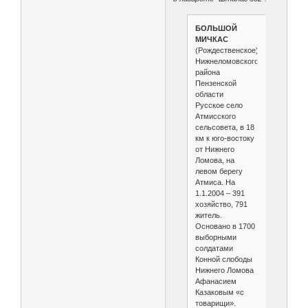
БОЛЬШОЙ
МИЧКАС
(Рождественское)
Нижнеломовского
района
Пензенской
области
Русское село
Атмисского
сельсовета, в 18
км к юго-востоку
от Нижнего
Ломова, на
левом берегу
Атмиса. На
1.1.2004 – 391
хозяйство, 791
житель.
Основано в 1700
выборными
солдатами
Конной слободы
Нижнего Ломова
Афанасием
Казаковым «с
товарищи».