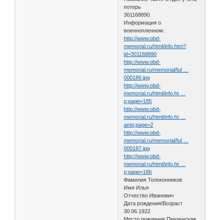
потерь
301168890
Информация о
военнопленном:
http://www.obd-
memorial.ru/html/info.htm?
id=301168890
http://www.obd-
memorial.ru/memorial/ful …
000186.jpg
http://www.obd-
memorial.ru/html/info.ht …
p;page=185
http://www.obd-
memorial.ru/html/info.ht …
amp;page=2
http://www.obd-
memorial.ru/memorial/ful …
000187.jpg
http://www.obd-
memorial.ru/html/info.ht …
p;page=186
Фамилия Толоконников
Имя Илья
Отчество Иванович
Дата рождения/Возраст
30.06.1922
Место рождения Пензенская