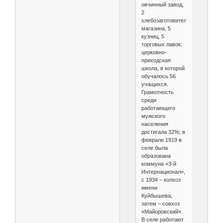
овчинный завод,
2
хлебозаготовительных
магазина, 5
кузниц, 5
торговых лавок;
церковно-
приходская
школа, в которой
обучалось 56
учащихся.
Грамотность
среди
работающего
мужского
населения
достигала 32%; в
феврале 1919 в
селе была
образована
коммуна «3-й
Интернационал»,
с 1934 – колхоз
имени
Куйбышева,
затем – совхоз
«Майоровский».
В селе работают