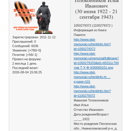
Иванович
(30 июня 1922 - 21
сентября 1943)
1050279372 (1100279372 )
Информация из Книги
Памяти:
Зарегистрирован
: 2011-11-12
http://www.obd-
Приглашений:
0
memorial.ru/html/info.htm?
Сообщений:
6036
id=1050279372
Уважение:
[+780/-0]
http://www.obd-
Позитив:
[+56/-1]
memorial.ru/memorial/fullimage?
Провел на форуме:
id=1050279333&id1=65311c794b238f3f
2 месяца 1 день
том Т-У-Ф-Х/00000101.png
Последний визит:
2026-08-04 15:06:25
http://www.obd-
memorial.ru/html/info.ht …
p;page=101
http://www.obd-
memorial.ru/html/info.htm?
id=1100279372
Фамилия Толоконников
Имя Илья
Отчество Иванович
Дата рождения/Возраст
__.__.1922
Место рождения Пензенская
обл., Нижнеломовский р-н, д.