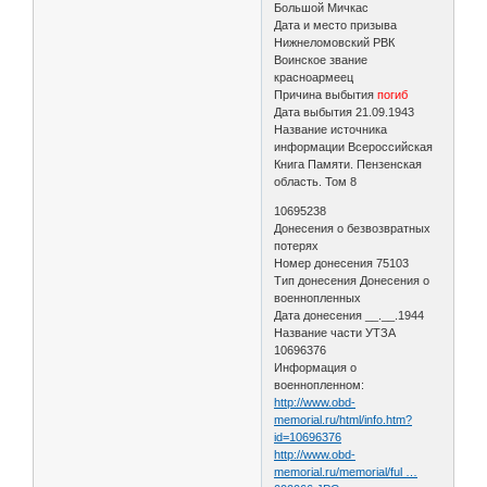
Большой Мичкас
Дата и место призыва
Нижнеломовский РВК
Воинское звание
красноармеец
Причина выбытия
погиб
Дата выбытия 21.09.1943
Название источника
информации Всероссийская
Книга Памяти. Пензенская
область. Том 8
10695238
Донесения о безвозвратных
потерях
Номер донесения 75103
Тип донесения Донесения о
военнопленных
Дата донесения __.__.1944
Название части УТЗА
10696376
Информация о
военнопленном:
http://www.obd-
memorial.ru/html/info.htm?
id=10696376
http://www.obd-
memorial.ru/memorial/ful …