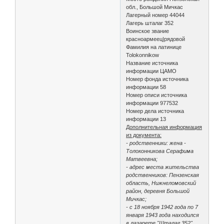
обл., Большой Мичкас
Лагерный номер 44044
Лагерь шталаг 352
Воинское звание
красноармеец|рядовой
Фамилия на латинице
Tolokonnikow
Название источника
информации ЦАМО
Номер фонда источника
информации 58
Номер описи источника
информации 977532
Номер дела источника
информации 13
Дополнительная информация
из документа:
- родственники: жена -
Толоконникова Серафима
Матвеевна;
- адрес места жительства
родственников: Пензенская
область, Нижнеломовский
район, деревня Большой
Мичкас;
- с 18 ноября 1942 года по 7
января 1943 года находился
в лазарете "Шталаг 352".