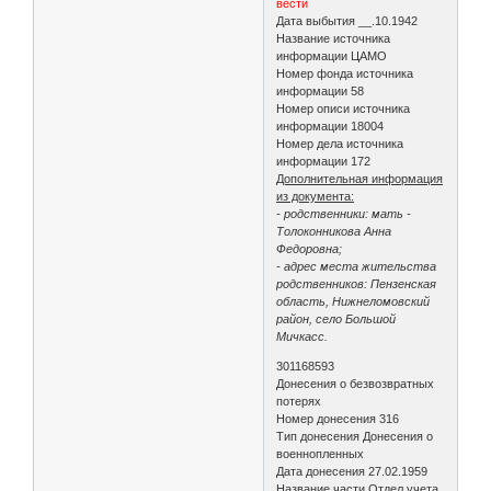
вести
Дата выбытия __.10.1942
Название источника
информации ЦАМО
Номер фонда источника
информации 58
Номер описи источника
информации 18004
Номер дела источника
информации 172
Дополнительная информация
из документа:
- родственники: мать -
Толоконникова Анна
Федоровна;
- адрес места жительства
родственников: Пензенская
область, Нижнеломовский
район, село Большой
Мичкасс.
301168593
Донесения о безвозвратных
потерях
Номер донесения 316
Тип донесения Донесения о
военнопленных
Дата донесения 27.02.1959
Название части Отдел учета