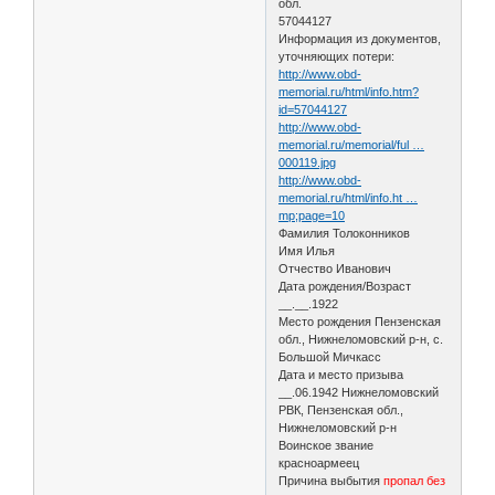
обл.
57044127
Информация из документов,
уточняющих потери:
http://www.obd-
memorial.ru/html/info.htm?
id=57044127
http://www.obd-
memorial.ru/memorial/ful …
000119.jpg
http://www.obd-
memorial.ru/html/info.ht …
mp;page=10
Фамилия Толоконников
Имя Илья
Отчество Иванович
Дата рождения/Возраст
__.__.1922
Место рождения Пензенская
обл., Нижнеломовский р-н, с.
Большой Мичкасс
Дата и место призыва
__.06.1942 Нижнеломовский
РВК, Пензенская обл.,
Нижнеломовский р-н
Воинское звание
красноармеец
Причина выбытия
пропал без