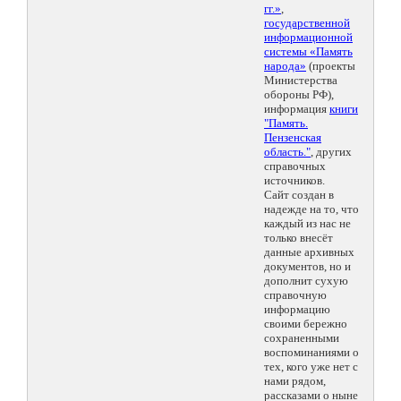
гг.»
,
государственной
информационной
системы «Память
народа»
(проекты
Министерства
обороны РФ),
информация
книги
"Память.
Пензенская
область."
, других
справочных
источников.
Сайт создан в
надежде на то, что
каждый из нас не
только внесёт
данные архивных
документов, но и
дополнит сухую
справочную
информацию
своими бережно
сохраненными
воспоминаниями о
тех, кого уже нет с
нами рядом,
рассказами о ныне