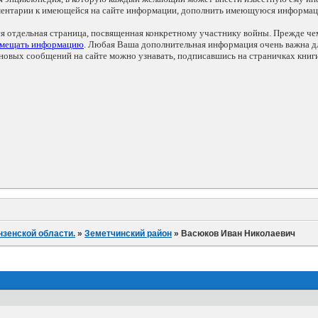
мментарии к имеющейся на сайте информации, дополнить имеющуюся информа
ся отдельная страница, посвященная конкретному участнику войны. Прежде ч
змещать информацию
. Любая Ваша дополнительная информация очень важна дл
овых сообщений на сайте можно узнавать, подписавшись на страничках книг
нзенской области.
»
Земетчинский район
»
Васюков Иван Николаевич