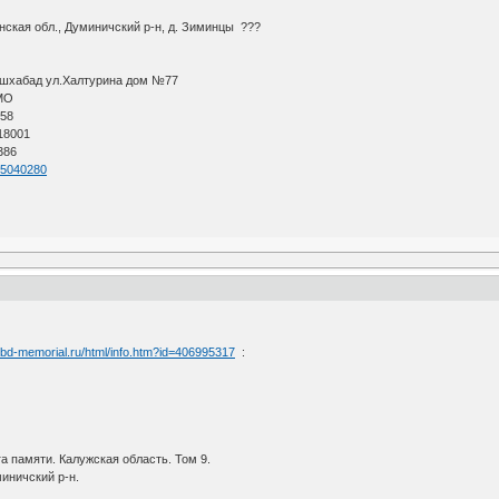
ская обл., Думиничский р-н, д. Зиминцы ???
Ашхабад ул.Халтурина дом №77
АМО
 58
 18001
386
=55040280
/obd-memorial.ru/html/info.htm?id=406995317
:
 памяти. Калужская область. Том 9.
миничский р-н.