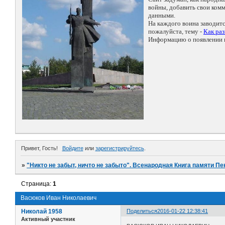
войны, добавить свои ко
данными.
На каждого воина заводит
пожалуйста, тему -
Как ра
Информацию о появлении н
Привет, Гость!
Войдите
или
зарегистрируйтесь
.
»
"Никто не забыт, ничто не забыто". Всенародная Книга памяти Пе
Страница:
1
Васюков Иван Николаевич
Николай 1958
Поделиться
2016-01-22 12:38:41
Активный участник