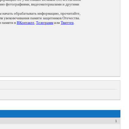
цию фотографиями, видеоматериалами и другими
ем начать обрабатывать информацию, прочитайте,
я увековечивания памяти защитников Отечества.
и памяти в
ВКонтакте
,
Телеграмм
или
Твиттер
.
1