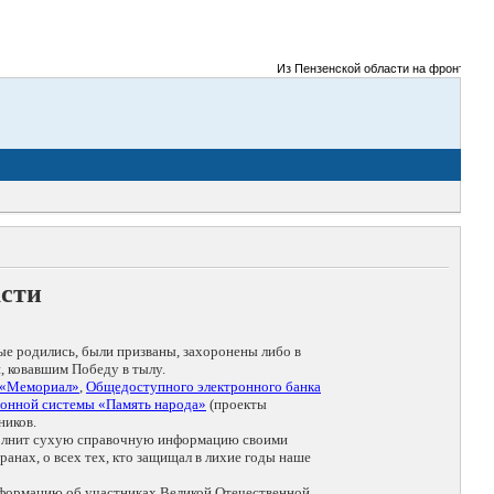
Из Пензенской области на фронты Велик
асти
ые родились, были призваны, захоронены либо в
, ковавшим Победу в тылу.
 «Мемориал»
,
Общедоступного электронного банка
онной системы «Память народа»
(проекты
ников.
дополнит сухую справочную информацию своими
анах, о всех тех, кто защищал в лихие годы наше
нформацию об участниках Великой Отечественной