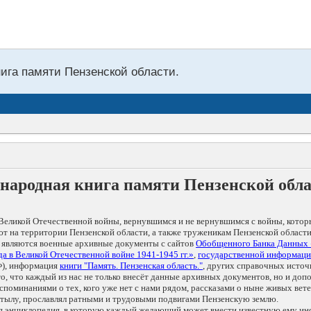
нига памяти Пензенской области.
народная книга памяти Пензенской обл
Великой Отечественной войны, вернувшимся и не вернувшимся с войны, котор
т на территории Пензенской области, а также труженикам Пензенской области
 являются военные архивные документы с сайтов
Обобщенного Банка Данных
а в Великой Отечественной войне 1941-1945 гг.»
,
государственной информаци
), информация
книги "Память. Пензенская область."
, других справочных источ
 то, что каждый из нас не только внесёт данные архивных документов, но и 
оминаниями о тех, кого уже нет с нами рядом, рассказами о ныне живых ветер
в тылу, прославлял ратными и трудовыми подвигами Пензенскую землю.
ая энциклопедия, в которую каждый желающий может внести известную ему и