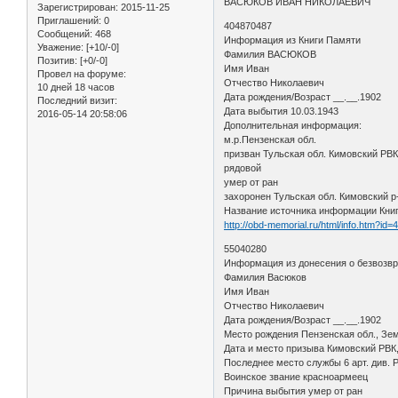
ВАСЮКОВ ИВАН НИКОЛАЕВИЧ
Зарегистрирован
: 2015-11-25
Приглашений:
0
404870487
Сообщений:
468
Информация из Книги Памяти
Уважение:
[+10/-0]
Фамилия ВАСЮКОВ
Позитив:
[+0/-0]
Имя Иван
Провел на форуме:
Отчество Николаевич
10 дней 18 часов
Дата рождения/Возраст __.__.1902
Последний визит:
Дата выбытия 10.03.1943
2016-05-14 20:58:06
Дополнительная информация:
м.р.Пензенская обл.
призван Тульская обл. Кимовский РВ
рядовой
умер от ран
захоронен Тульская обл. Кимовский р
Название источника информации Книга
http://obd-memorial.ru/html/info.htm?id
55040280
Информация из донесения о безвозв
Фамилия Васюков
Имя Иван
Отчество Николаевич
Дата рождения/Возраст __.__.1902
Место рождения Пензенская обл., Зем
Дата и место призыва Кимовский РВК,
Последнее место службы 6 арт. див. 
Воинское звание красноармеец
Причина выбытия умер от ран