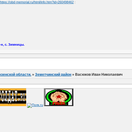
я
https://obd-memorial.ru/html/info.htm?id=260498462
:
н, с. Зимницы.
нзенской области.
»
Земетчинский район
»
Васюков Иван Николаевич