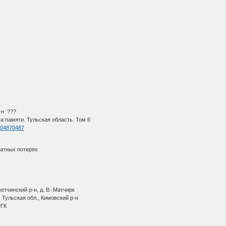
К
-н ???
 памяти. Тульская область. Том 6
=404870487
ратных потерях
етчинский р-н, д. В.-Матчирк
 Тульская обл., Кимовский р-н
РГК