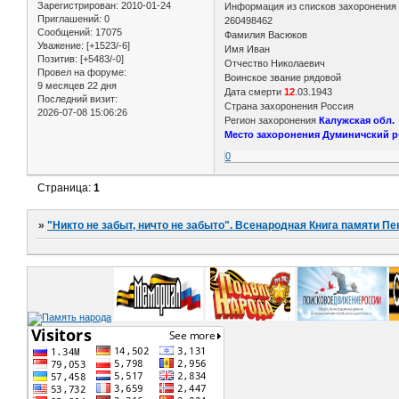
Зарегистрирован
: 2010-01-24
Информация из списков захоронени
Приглашений:
0
260498462
Сообщений:
17075
Фамилия Васюков
Уважение:
[+1523/-6]
Имя Иван
Позитив:
[+5483/-0]
Отчество Николаевич
Провел на форуме:
Воинское звание рядовой
9 месяцев 22 дня
Дата смерти
12
.03.1943
Последний визит:
Страна захоронения Россия
2026-07-08 15:06:26
Регион захоронения
Калужская обл.
Место захоронения Думиничский р-
0
Страница:
1
»
"Никто не забыт, ничто не забыто". Всенародная Книга памяти Пе