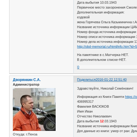
Дата выбытия 10.03.1943
Первичное место захоронения Смолен
Дополнительная информация:
ездовой
жена Горячева Ольга Казьминична г.
Название источника информации Ц
Номер фонда источника информации
Номер описи источника информации
Номер дела источника информации 1
http://obd-memorial.ru/html/info.htm?id
На памятнике в с.Матчерка-НЕТ.
В дополнительном списке-НЕТ.
0
Дворянкин С.А.
Поделиться
2016-01-22 12:51:40
Администратор
Здравствуйте, Николай Семёнович!
Информация из Книги Памяти
https:/
406995317
Фамилия ВАСЮКОВ
Имя Иван
Отчество Николаевич
Дата выбытия
12
.03.1943
Название источника информации Книга
Доп.данные из книги: умер от ран: Ду
Откуда:
г.Пенза