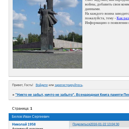
войны, добавить свои ко
данными.
На каждого воина заводит
пожалуйста, тему -
Как ра
Информацию о появлении н
Привет, Гость!
Войдите
или
зарегистрируйтесь
.
»
"Никто не забыт, ничто не забыто". Всенародная Книга памяти Пе
Страница:
1
Белов Иван Сергеевич
Николай 1958
Поделиться
2016-01-22 13:04:30
Активный участник