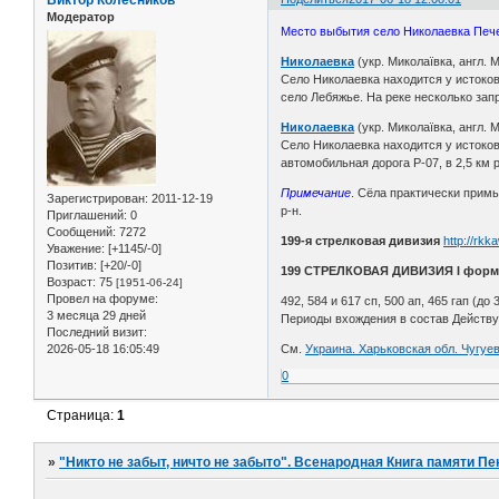
Модератор
Место выбытия село Николаевка Пече
Николаевка
(укр. Миколаївка, англ. 
Село Николаевка находится у истоков
село Лебяжье. На реке несколько зап
Николаевка
(укр. Миколаївка, англ. 
Село Николаевка находится у истоков
автомобильная дорога Р-07, в 2,5 к
Примечание
. Сёла практически примы
Зарегистрирован
: 2011-12-19
р-н.
Приглашений:
0
Сообщений:
7272
199-я стрелковая дивизия
http://rkk
Уважение:
[+1145/-0]
Позитив:
[+20/-0]
199 СТРЕЛКОВАЯ ДИВИЗИЯ I форм
Возраст:
75
[1951-06-24]
Провел на форуме:
492, 584 и 617 сп, 500 ап, 465 гап (до 
3 месяца 29 дней
Периоды вхождения в состав Действу
Последний визит:
2026-05-18 16:05:49
См.
Украина. Харьковская обл. Чугуе
0
Страница:
1
»
"Никто не забыт, ничто не забыто". Всенародная Книга памяти Пе