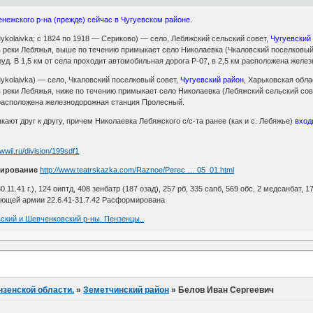
нежского р-на (прежде) сейчас в Чугуевском районе.
Mykolaivka; с 1824 по 1918 — Сериково) — село, Лебяжский сельский совет,
Чугуевский
 реки Лебяжья, выше по течению примыкает село Николаевка (Чкаловский поселковый 
руд. В 1,5 км от села проходит автомобильная дорога Р-07, в 2,5 км расположена жел
Mykolaivka) — село, Чкаловский поселковый совет,
Чугуевский район
, Харьковская обла
 реки Лебяжья, ниже по течению примыкает село Николаевка (Лебяжский сельский совет
м расположена железнодорожная станция Пролесный.
кают друг к другу, причем Николаевка Лебяжского с/с-та ранее (как и с. Лебяжье)
вход
awwii.ru/division/199sdf1
ирование
http://www.teatrskazka.com/Raznoe/Perec … 05_01.html
30.11.41 г.), 124 оиптд, 408 зенбатр (187 озад), 257 рб, 335 сапб, 569 обс, 2 медсанбат, 17
ющей армии 22.6.41-31.7.42 Расформирована
вский и Шевченковский р-ны. Пензенцы..
нзенской области.
»
Земетчинский район
»
Белов Иван Сергеевич