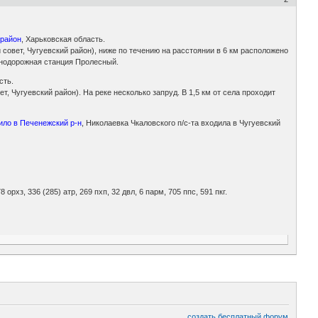
 район
, Харьковская область.
совет, Чугуевский район), ниже по течению на расстоянии в 6 км расположено
езнодорожная станция Пролесный.
сть.
, Чугуевский район). На реке несколько запруд. В 1,5 км от села проходит
ило в Печенежский р-н
, Николаевка Чкаловского п/с-та входила в Чугуевский
8 орхз, 336 (285) атр, 269 пхп, 32 двл, 6 парм, 705 ппс, 591 пкг.
создать бесплатный форум