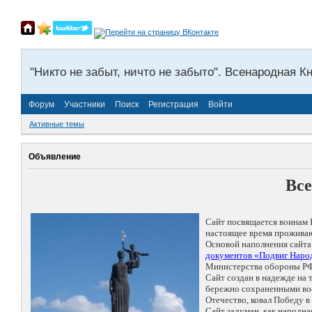
"Никто не забыт, ничто не забыто". Всенародная К
Форум
Участники
Поиск
Регистрация
Войти
Активные темы
Объявление
Все
Сайт посвящается воинам 
настоящее время проживаю
Основой наполнения сайта
документов «Подвиг Народ
Министерства обороны РФ
Сайт создан в надежде на
бережно сохраненными восп
Отечество, ковал Победу 
Сайт задуман, как народн