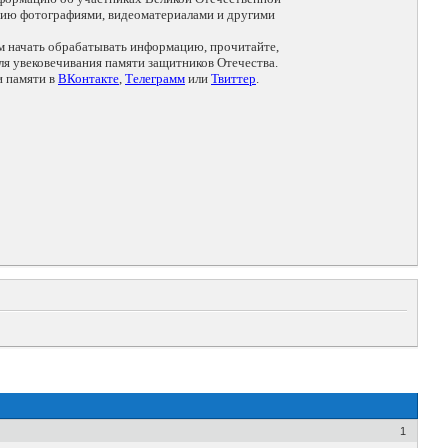
цию фотографиями, видеоматериалами и другими
ем начать обрабатывать информацию, прочитайте,
я увековечивания памяти защитников Отечества.
и памяти в
ВКонтакте
,
Телеграмм
или
Твиттер
.
1