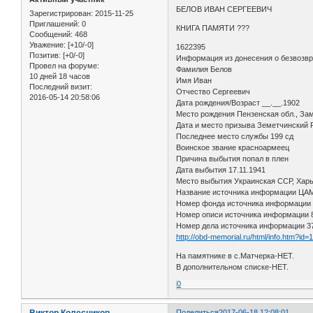
БЕЛОВ ИВАН СЕРГЕЕВИЧ
Зарегистрирован
: 2015-11-25
Приглашений:
0
КНИГА ПАМЯТИ ???
Сообщений:
468
Уважение:
[+10/-0]
1622395
Позитив:
[+0/-0]
Информация из донесения о безвозв
Провел на форуме:
Фамилия Белов
10 дней 18 часов
Имя Иван
Последний визит:
Отчество Сергеевич
2016-05-14 20:58:06
Дата рождения/Возраст __.__.1902
Место рождения Пензенская обл., Зам
Дата и место призыва Земетчинский Р
Последнее место службы 199 сд
Воинское звание красноармеец
Причина выбытия попал в плен
Дата выбытия 17.11.1941
Место выбытия Украинская ССР, Харьк
Название источника информации Ц
Номер фонда источника информации
Номер описи источника информации
Номер дела источника информации 3
http://obd-memorial.ru/html/info.htm?id
На памятнике в с.Матчерка-НЕТ.
В дополнительном списке-НЕТ.
0
Виктор Колесников
Поделиться
2017-06-18 12:08:01