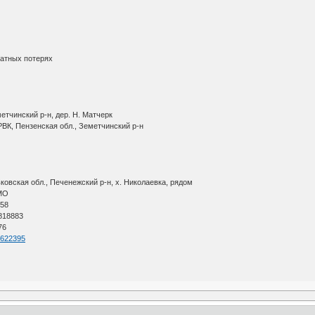
ратных потерях
етчинский р-н, дер. Н. Матчерк
ВК, Пензенская обл., Земетчинский р-н
овская обл., Печенежский р-н, х. Николаевка, рядом
АМО
 58
 818883
76
=1622395