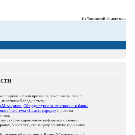
Из Пензенской области на фронты В
асти
ые родились, были призваны, захоронены либо в
, ковавшим Победу в тылу.
 «Мемориал»
,
Общедоступного электронного банка
онной системы «Память народа»
(проекты
ников.
дополнит сухую справочную информацию своими
анах, о всех тех, кто защищал в лихие годы наше
нформацию об участниках Великой Отечественной