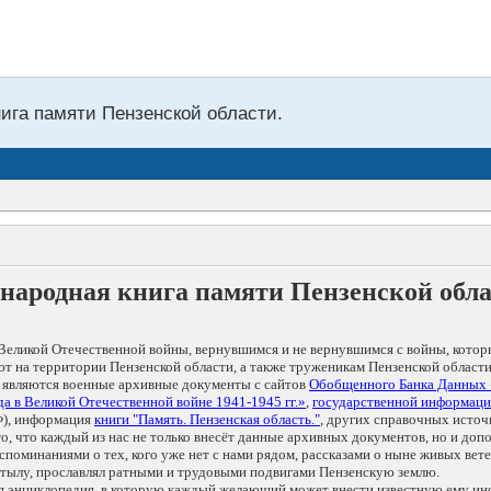
нига памяти Пензенской области.
народная книга памяти Пензенской обл
Великой Отечественной войны, вернувшимся и не вернувшимся с войны, котор
т на территории Пензенской области, а также труженикам Пензенской области
 являются военные архивные документы с сайтов
Обобщенного Банка Данных
а в Великой Отечественной войне 1941-1945 гг.»
,
государственной информаци
), информация
книги "Память. Пензенская область."
, других справочных источ
 то, что каждый из нас не только внесёт данные архивных документов, но и 
оминаниями о тех, кого уже нет с нами рядом, рассказами о ныне живых ветер
в тылу, прославлял ратными и трудовыми подвигами Пензенскую землю.
ая энциклопедия, в которую каждый желающий может внести известную ему и