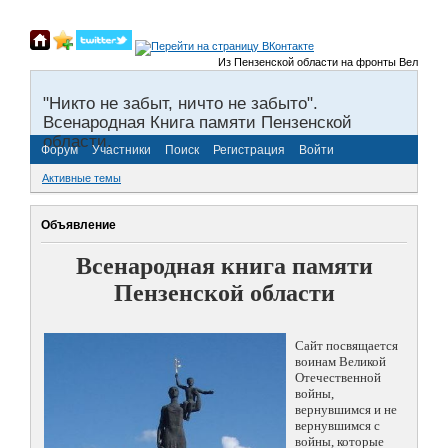
Из Пензенской области на фронты Великой От
"Никто не забыт, ничто не забыто".
Всенародная Книга памяти Пензенской
области.
Форум
Участники
Поиск
Регистрация
Войти
Активные темы
Объявление
Всенародная книга памяти
Пензенской области
Сайт посвящается
воинам Великой
Отечественной
войны,
вернувшимся и не
вернувшимся с
войны, которые