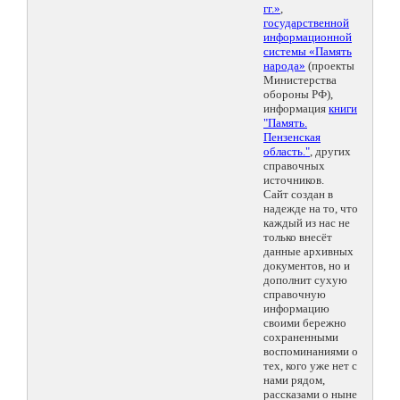
гг.»
,
государственной
информационной
системы «Память
народа»
(проекты
Министерства
обороны РФ),
информация
книги
"Память.
Пензенская
область."
, других
справочных
источников.
Сайт создан в
надежде на то, что
каждый из нас не
только внесёт
данные архивных
документов, но и
дополнит сухую
справочную
информацию
своими бережно
сохраненными
воспоминаниями о
тех, кого уже нет с
нами рядом,
рассказами о ныне