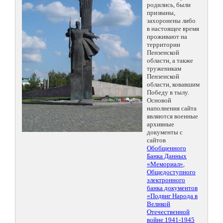
родились, были
призваны,
захоронены либо
в настоящее время
проживают на
территории
Пензенской
области, а также
труженикам
Пензенской
области, ковавшим
Победу в тылу.
Основой
наполнения сайта
являются военные
архивные
документы с
сайтов
Обобщенного
Банка Данных
«Мемориал»
,
Общедоступного
электронного
банка документов
«Подвиг Народа в
Великой
Отечественной
войне 1941-1945