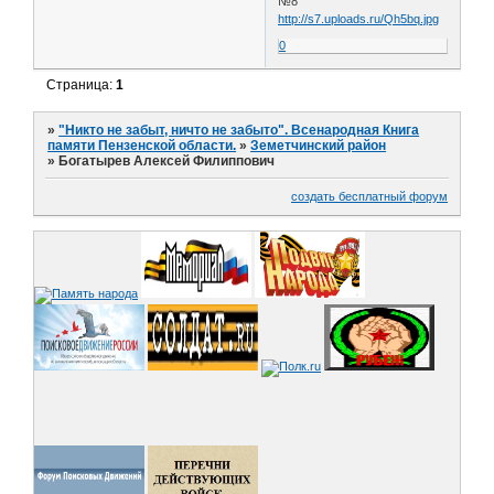
№8
http://s7.uploads.ru/Qh5bq.jpg
0
Страница:
1
»
"Никто не забыт, ничто не забыто". Всенародная Книга
памяти Пензенской области.
»
Земетчинский район
»
Богатырев Алексей Филиппович
создать бесплатный форум