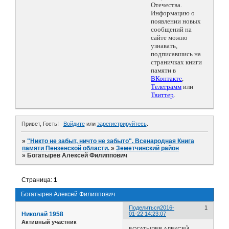
Отечества.
Информацию о
появлении новых
сообщений на
сайте можно
узнавать,
подписавшись на
страничках книги
памяти в
ВКонтакте
,
Телеграмм
или
Твиттер
.
Привет, Гость!
Войдите
или
зарегистрируйтесь
.
»
"Никто не забыт, ничто не забыто". Всенародная Книга
памяти Пензенской области.
»
Земетчинский район
»
Богатырев Алексей Филиппович
Страница:
1
Богатырев Алексей Филиппович
Поделиться
2016-
1
Николай 1958
01-22 14:23:07
Активный участник
БОГАТЫРЕВ АЛЕКСЕЙ