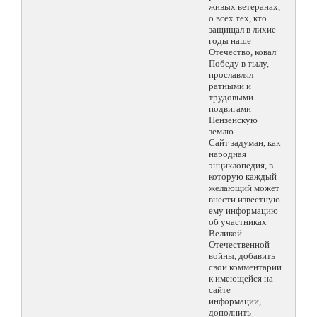
живых ветеранах,
о всех тех, кто
защищал в лихие
годы наше
Отечество, ковал
Победу в тылу,
прославлял
ратными и
трудовыми
подвигами
Пензенскую
землю.
Сайт задуман, как
народная
энциклопедия, в
которую каждый
желающий может
внести известную
ему информацию
об участниках
Великой
Отечественной
войны, добавить
свои комментарии
к имеющейся на
сайте
информации,
дополнить