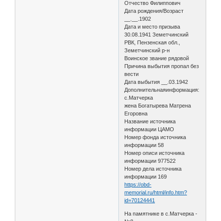
Отчество Филиппович
Дата рождения/Возраст
__.__.1902
Дата и место призыва
30.08.1941 Земетчинский
РВК, Пензенская обл.,
Земетчинский р-н
Воинское звание рядовой
Причина выбытия пропал без
вести
Дата выбытия __.03.1942
Дополнительнаяинформация:
с.Матчерка
жена Богатырева Матрена
Егоровна
Название источника
информации ЦАМО
Номер фонда источника
информации 58
Номер описи источника
информации 977522
Номер дела источника
информации 169
https://obd-
memorial.ru/html/info.htm?
id=70124441
На памятнике в с.Матчерка -