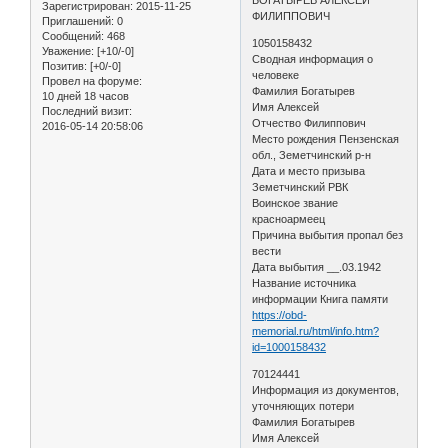
Зарегистрирован
: 2015-11-25
ФИЛИППОВИЧ
Приглашений:
0
Сообщений:
468
1050158432
Уважение:
[+10/-0]
Сводная информация о
Позитив:
[+0/-0]
человеке
Провел на форуме:
Фамилия Богатырев
10 дней 18 часов
Имя Алексей
Последний визит:
Отчество Филиппович
2016-05-14 20:58:06
Место рождения Пензенская
обл., Земетчинский р-н
Дата и место призыва
Земетчинский РВК
Воинское звание
красноармеец
Причина выбытия пропал без
вести
Дата выбытия __.03.1942
Название источника
информации Книга памяти
https://obd-
memorial.ru/html/info.htm?
id=1000158432
70124441
Информация из документов,
уточняющих потери
Фамилия Богатырев
Имя Алексей