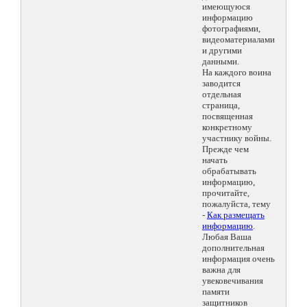
имеющуюся
информацию
фотографиями,
видеоматериалами
и другими
данными.
На каждого воина
заводится
отдельная
страница,
посвященная
конкретному
участнику войны.
Прежде чем
начать
обрабатывать
информацию,
прочитайте,
пожалуйста, тему
-
Как размещать
информацию
.
Любая Ваша
дополнительная
информация очень
важна для
увековечивания
памяти
защитников