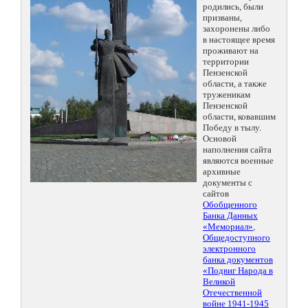
родились, были
призваны,
захоронены либо
в настоящее время
проживают на
территории
Пензенской
области, а также
труженикам
Пензенской
области, ковавшим
Победу в тылу.
Основой
наполнения сайта
являются военные
архивные
документы с
сайтов
Обобщенного
Банка Данных
«Мемориал»
,
Общедоступного
электронного
банка документов
«Подвиг Народа в
Великой
Отечественной
войне 1941-1945