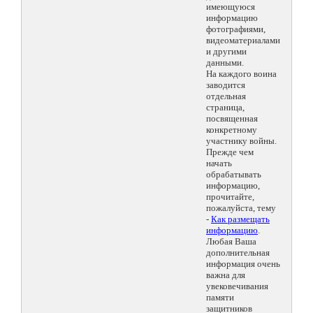
имеющуюся
информацию
фотографиями,
видеоматериалами
и другими
данными.
На каждого воина
заводится
отдельная
страница,
посвященная
конкретному
участнику войны.
Прежде чем
начать
обрабатывать
информацию,
прочитайте,
пожалуйста, тему
-
Как размещать
информацию
.
Любая Ваша
дополнительная
информация очень
важна для
увековечивания
памяти
защитников