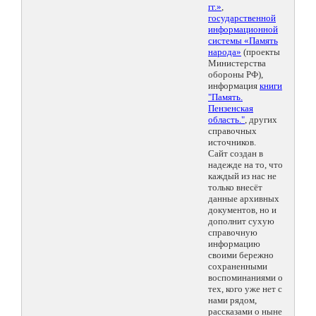
гг.»
,
государственной
информационной
системы «Память
народа»
(проекты
Министерства
обороны РФ),
информация
книги
"Память.
Пензенская
область."
, других
справочных
источников.
Сайт создан в
надежде на то, что
каждый из нас не
только внесёт
данные архивных
документов, но и
дополнит сухую
справочную
информацию
своими бережно
сохраненными
воспоминаниями о
тех, кого уже нет с
нами рядом,
рассказами о ныне