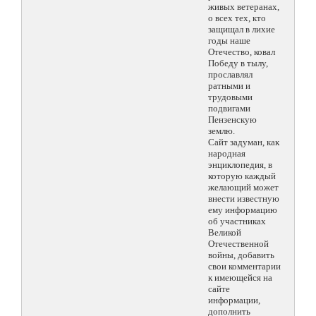
живых ветеранах,
о всех тех, кто
защищал в лихие
годы наше
Отечество, ковал
Победу в тылу,
прославлял
ратными и
трудовыми
подвигами
Пензенскую
землю.
Сайт задуман, как
народная
энциклопедия, в
которую каждый
желающий может
внести известную
ему информацию
об участниках
Великой
Отечественной
войны, добавить
свои комментарии
к имеющейся на
сайте
информации,
дополнить