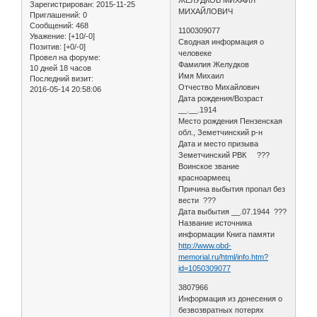
Зарегистрирован
: 2015-11-25
МИХАЙЛОВИЧ
Приглашений:
0
Сообщений:
468
1100309077
Уважение:
[+10/-0]
Сводная информация о
Позитив:
[+0/-0]
человеке
Провел на форуме:
Фамилия Желудков
10 дней 18 часов
Имя Михаил
Последний визит:
Отчество Михайлович
2016-05-14 20:58:06
Дата рождения/Возраст
__.__.1914
Место рождения Пензенская
обл., Земетчинский р-н
Дата и место призыва
Земетчинский РВК ???
Воинское звание
красноармеец
Причина выбытия пропал без
вести ???
Дата выбытия __.07.1944 ???
Название источника
информации Книга памяти
http://www.obd-
memorial.ru/html/info.htm?
id=1050309077
3807966
Информация из донесения о
безвозвратных потерях