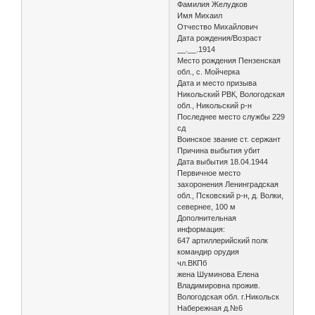
Фамилия Желудков
Имя Михаил
Отчество Михайлович
Дата рождения/Возраст
__.__.1914
Место рождения Пензенская
обл., с. Мойчерка
Дата и место призыва
Никольский РВК, Вологодская
обл., Никольский р-н
Последнее место службы 229
сд
Воинское звание ст. сержант
Причина выбытия убит
Дата выбытия 18.04.1944
Первичное место
захоронения Ленинградская
обл., Псковский р-н, д. Волки,
севернее, 100 м
Дополнительная
информация:
647 артиллерийский полк
командир орудия
чл.ВКПб
жена Шуминова Елена
Владимировна прожив.
Вологодская обл. г.Никольск
Набережная д.№6