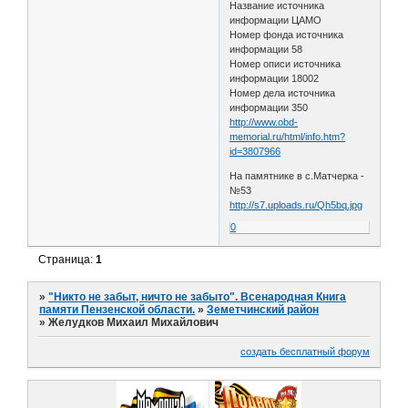
Название источника
информации ЦАМО
Номер фонда источника
информации 58
Номер описи источника
информации 18002
Номер дела источника
информации 350
http://www.obd-
memorial.ru/html/info.htm?
id=3807966
На памятнике в с.Матчерка -
№53
http://s7.uploads.ru/Qh5bq.jpg
0
Страница:
1
»
"Никто не забыт, ничто не забыто". Всенародная Книга
памяти Пензенской области.
»
Земетчинский район
»
Желудков Михаил Михайлович
создать бесплатный форум