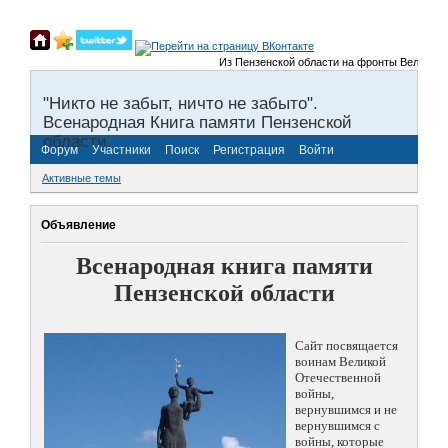
Из Пензенской области на фронты Великой От
"Никто не забыт, ничто не забыто".
Всенародная Книга памяти Пензенской
области.
Форум
Участники
Поиск
Регистрация
Войти
Активные темы
Объявление
Всенародная книга памяти
Пензенской области
Сайт посвящается
воинам Великой
Отечественной
войны,
вернувшимся и не
вернувшимся с
войны, которые