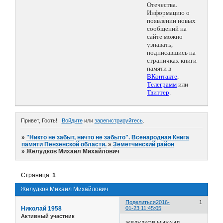
Отечества.
Информацию о
появлении новых
сообщений на
сайте можно
узнавать,
подписавшись на
страничках книги
памяти в
ВКонтакте
,
Телеграмм
или
Твиттер
.
Привет, Гость!
Войдите
или
зарегистрируйтесь
.
»
"Никто не забыт, ничто не забыто". Всенародная Книга
памяти Пензенской области.
»
Земетчинский район
»
Желудков Михаил Михайлович
Страница:
1
Желудков Михаил Михайлович
Поделиться
2016-
1
Николай 1958
01-23 11:45:05
Активный участник
ЖЕЛУДКОВ МИХАИЛ