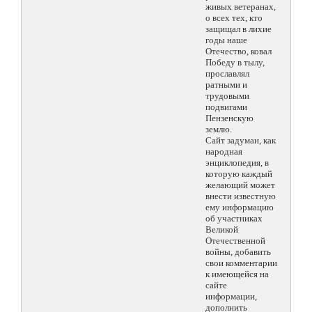
живых ветеранах,
о всех тех, кто
защищал в лихие
годы наше
Отечество, ковал
Победу в тылу,
прославлял
ратными и
трудовыми
подвигами
Пензенскую
землю.
Сайт задуман, как
народная
энциклопедия, в
которую каждый
желающий может
внести известную
ему информацию
об участниках
Великой
Отечественной
войны, добавить
свои комментарии
к имеющейся на
сайте
информации,
дополнить