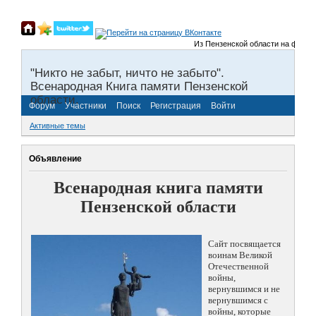
Из Пензенской области на фронты В
"Никто не забыт, ничто не забыто".
Всенародная Книга памяти Пензенской
области.
Форум
Участники
Поиск
Регистрация
Войти
Активные темы
Объявление
Всенародная книга памяти
Пензенской области
Сайт посвящается
воинам Великой
Отечественной
войны,
вернувшимся и не
вернувшимся с
войны, которые