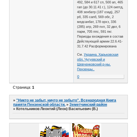
492, 584 и 617 сп, 500 ап, 465
гап (до 30.11.41 г.), 124 оиптд,
408 зенбатр (187 озад), 257
рб, 335 сапб, 569 обс, 2
медсанбат, 178 орхз, 336
(285) атр, 269 пхп, 32 двл, 6
парм, 705 ппс, 591 пкг.
Периоды вхождения в состав
Действующей армии 22.6.41-
31.7.42 Расформирована
См.
Украина. Харьковская
обл. Чугуевский и
Шевченковский р-ны.
Пензенцы..
0
Страница:
1
»
"Никто не забыт, ничто не забыто". Всенародная Книга
памяти Пензенской области.
»
Земетчинский район
»
Котельников Леонтий (Леон) Васильевич (В.)