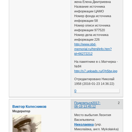
жена Елена Дмитриевна
Название источника
информации ЦАМО
Номер фонда источника
информации 58
Номер описи источника
информации 977520
Номер дела источника
информации 226
http://www.obd-
memorial.ru/html/info.htm?
id=66272212
На памятнике в с.Матчерка -
№84
http://s7.uploads.ru/Qh5bq.jpg
Отредактировано Николай
1958 (2016-01-23 14:36:22)
0
Поделиться
2017-
2
Виктор Колесников
06-19 13:45:12
Модератор
Место выбытия Леонтия
Васильевича:
Николаевка
(укр.
Миколаївка, англ. Mykolaivka)