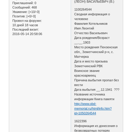
(ЛЕОН) ВАСИЛЬЕВИЧ (В.)
Приглашений:
0
Сообщений:
468
1100264544
Уважение:
[+10/-0]
Сводная информация о
Позитив:
[+0/-0]
человеке
Провел на форуме:
Фамилия Котельников
10 дней 18 часов
Имя Леонтий
Последний визит:
Отчество Васильевич
2016-05-14 20:58:06
Дата рождения/Возраст
__.__.1903
Место рождения Пензенская
обл., Земетчинский р-н, с.
Матчерка
Дата и место призыва
Земетчинский РВК
Воинское звание
красноармеец
Причина выбытия пропал без
вести
Дата выбытия __.12.1941 ???
Название источника
информации Книга памяти
http://www.obd-
memorial.ru/html/info.htm?
id=1050264544
1622396
Информация из донесения о
безвозвратных потерях