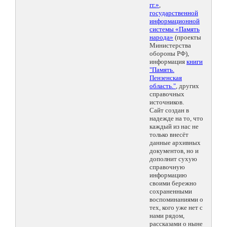
гг.»
,
государственной
информационной
системы «Память
народа»
(проекты
Министерства
обороны РФ),
информация
книги
"Память.
Пензенская
область."
, других
справочных
источников.
Сайт создан в
надежде на то, что
каждый из нас не
только внесёт
данные архивных
документов, но и
дополнит сухую
справочную
информацию
своими бережно
сохраненными
воспоминаниями о
тех, кого уже нет с
нами рядом,
рассказами о ныне