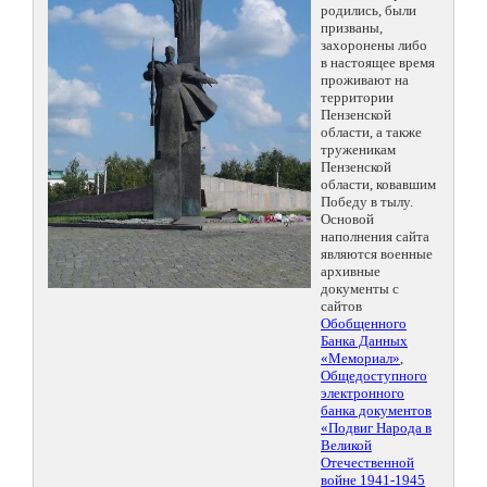
родились, были
призваны,
захоронены либо
в настоящее время
проживают на
территории
Пензенской
области, а также
труженикам
Пензенской
области, ковавшим
Победу в тылу.
Основой
наполнения сайта
являются военные
архивные
документы с
сайтов
Обобщенного
Банка Данных
«Мемориал»
,
Общедоступного
электронного
банка документов
«Подвиг Народа в
Великой
Отечественной
войне 1941-1945