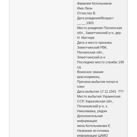
Фамилия Котельников
Имя Леон
Отчество В.
Дата рождения/Возраст
__.__.1903
Место рождения Пензенская
обл., Заметчинский р-н, дер.
Н. Матчерк
Дата и место призыва
Земетчинский РВК,
Пензенская обл.,
Земетчинский р-н
Последнее место службы 199
сд
Воинское звание
красноармеец
Причина выбытия попал в
плен
Дата выбытия 17.11.1941 ???
Место выбытия Украинская
ССР, Харьковская обл.,
Печенежский р-н, х.
Николаевка, рядом
Дополнительная
информация:
жена Котельникова Е.
Название источника
информации ЦАМО