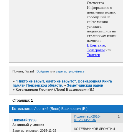
Отечества.
Информацию о
появлении новых
сообщений на
сайте можно
узнавать,
подписавшись на
страничках книги
памяти в
ВКонтакте
,
Телеграмм
или
Твиттер
.
Привет, Гость!
Войдите
или
зарегистрируйтесь
.
»
"Никто не забыт, ничто не забыто". Всенародная Книга
памяти Пензенской области.
»
Земетчинский район
»
Котельников Леонтий (Леон) Васильевич (В.)
Страница:
1
Котельников Леонтий (Леон) Васильевич (В.)
Поделиться
2016-
1
Николай 1958
01-23 14:25:36
Активный участник
КОТЕЛЬНИКОВ ЛЕОНТИЙ
Зарегистрирован
: 2015-11-25