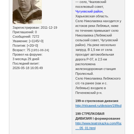
— село, Чкаловский
поселковый совет,
Чугуевский район
,
Харьковская область.
Село Николаевка находится у
истоков реки Лебяжья, ниже
Зарегистрирован
: 2011-12-19
по течению примыкает село
Приглашений:
0
Николаевка (Лебяжский
Сообщений:
7272
сельский совет, Чугуевский
Уважение:
[+1145/-0]
район). На реке несколько
Позитив:
[+20/-0]
запруд. В 1,5 км от села
Возраст:
75
[1951-06-24]
Провел на форуме:
проходит автомобильная
3 месяца 29 дней
дорога Р-07, в 2,5 км
Последний визит:
расположена
2026-05-18 16:05:49
железнодорожная станция
Пролесный.
Село Николаевка Лебяжского
с/с-та ранее (как и с.
Лебяжье) входило в
Печенежский р-н.
199-я стрелковая дивизия
http://rkkawwii.ru/division/199sdf1
199 СТРЕЛКОВАЯ
ДИВИЗИЯ I формирование
http://www.teatrskazka.com/Raznoe/Pe
… 05_01.html