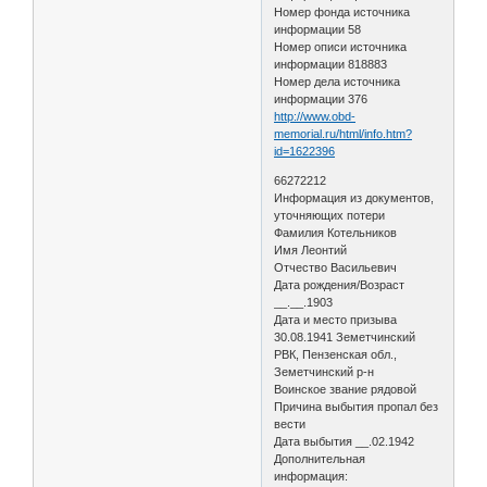
Номер фонда источника
информации 58
Номер описи источника
информации 818883
Номер дела источника
информации 376
http://www.obd-
memorial.ru/html/info.htm?
id=1622396
66272212
Информация из документов,
уточняющих потери
Фамилия Котельников
Имя Леонтий
Отчество Васильевич
Дата рождения/Возраст
__.__.1903
Дата и место призыва
30.08.1941 Земетчинский
РВК, Пензенская обл.,
Земетчинский р-н
Воинское звание рядовой
Причина выбытия пропал без
вести
Дата выбытия __.02.1942
Дополнительная
информация: