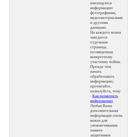
имеющуюся
информацию
фотографиями,
видеоматериалами
и другими
данными.
На каждого воина
заводится
отдельная
страница,
посвященная
конкретному
участнику войны.
Прежде чем
начать
обрабатывать
информацию,
прочитайте,
пожалуйста, тему
-
Как размещать
информацию
.
Любая Ваша
дополнительная
информация очень
важна для
увековечивания
памяти
защитников