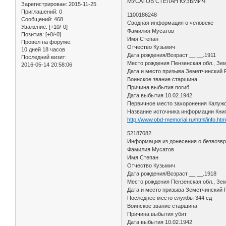
МУСАТОВ СТЕПАН КУЗЬМИЧ
Зарегистрирован
: 2015-11-25
Приглашений:
0
1100186248
Сообщений:
468
Сводная информация о человеке
Уважение:
[+10/-0]
Фамилия Мусатов
Позитив:
[+0/-0]
Имя Степан
Провел на форуме:
Отчество Кузьмич
10 дней 18 часов
Дата рождения/Возраст __.__.1911
Последний визит:
Место рождения Пензенская обл., Зе
2016-05-14 20:58:06
Дата и место призыва Земетчинский
Воинское звание старшина
Причина выбытия погиб
Дата выбытия 10.02.1942
Первичное место захоронения Калужск
Название источника информации Кни
http://www.obd-memorial.ru/html/info.h
52187082
Информация из донесения о безвозв
Фамилия Мусатов
Имя Степан
Отчество Кузьмич
Дата рождения/Возраст __.__.1918
Место рождения Пензенская обл., Зем
Дата и место призыва Земетчинский Р
Последнее место службы 344 сд
Воинское звание старшина
Причина выбытия убит
Дата выбытия 10.02.1942