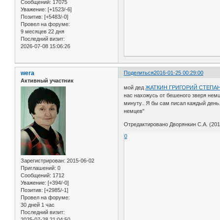
Сообщений:
17075
Уважение:
[+1523/-6]
Позитив:
[+5483/-0]
Провел на форуме:
9 месяцев 22 дня
Последний визит:
2026-07-08 15:06:26
wera
Поделиться
2016-01-25 00:29:00
Активный участник
мой дед
ЖАТКИН ГРИГОРИЙ СТЕПА
нас нахожусь от бешеного зверя немц
минуту.. Я бы сам писал каждый день.
немцев"
Отредактировано Дворянкин С.А. (2016
0
Зарегистрирован
: 2015-06-02
Приглашений:
0
Сообщений:
1712
Уважение:
[+394/-0]
Позитив:
[+2985/-1]
Провел на форуме:
30 дней 1 час
Последний визит:
2025-07-28 21:04:50