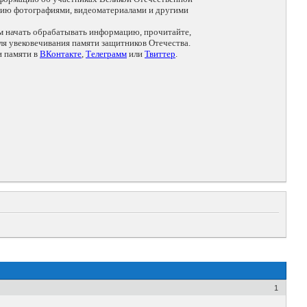
цию фотографиями, видеоматериалами и другими
ем начать обрабатывать информацию, прочитайте,
я увековечивания памяти защитников Отечества.
и памяти в
ВКонтакте
,
Телеграмм
или
Твиттер
.
1