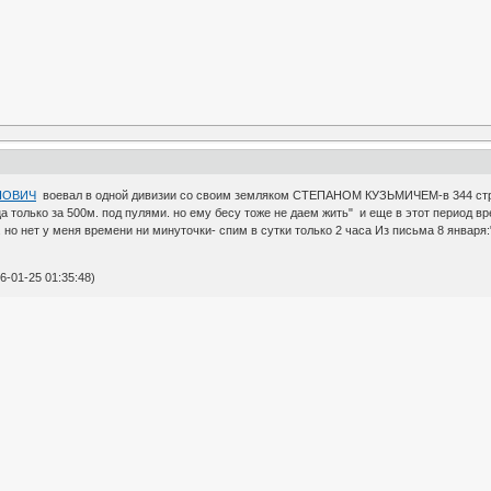
НОВИЧ
воевал в одной дивизии со своим земляком СТЕПАНОМ КУЗЬМИЧЕМ-в 344 стрел
а только за 500м. под пулями. но ему бесу тоже не даем жить" и еще в этот период вр
 но нет у меня времени ни минуточки- спим в сутки только 2 часа Из письма 8 января
-01-25 01:35:48)