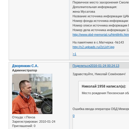
Первичное место захоронения Смоленс
Дополнительная информация:
жена Мусатова
Название источника информации Ц
Номер фонда источника информации
Номер описи источника информации
Номер дела источника информации 1
http://www.obd-memorial.ru/html/info.h
На памятнике в с.Матчерка -№143
http://s2.uploads.ru/2zLkH.jpg
+1
Дворянкин С.А.
Поделиться
2016-01-24 00:24:13
Администратор
Здравствуйте, Николай Семёнович!
Николай 1958 написал(а):
Место рождения Пензенская обл
Ошибка ввода оператора ОБД Мемориа
0
Откуда:
г.Пенза
Зарегистрирован
: 2010-01-24
Приглашений:
0