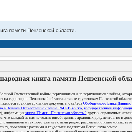
нига памяти Пензенской области.
народная книга памяти Пензенской обл
Великой Отечественной войны, вернувшимся и не вернувшимся с войны, котор
т на территории Пензенской области, а также труженикам Пензенской области
 являются военные архивные документы с сайтов
Обобщенного Банка Данных
а в Великой Отечественной войне 1941-1945 гг.»
,
государственной информаци
), информация
книги "Память. Пензенская область."
, других справочных источ
 то, что каждый из нас не только внесёт данные архивных документов, но и 
оминаниями о тех, кого уже нет с нами рядом, рассказами о ныне живых ветер
в тылу, прославлял ратными и трудовыми подвигами Пензенскую землю.
ая энциклопедия, в которую каждый желающий может внести известную ему и