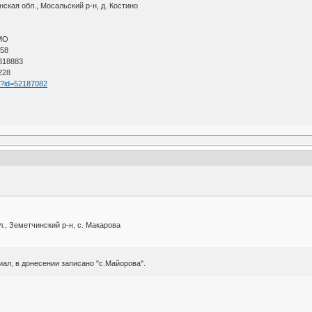
кая обл., Мосальский р-н, д. Костино
АМО
 58
 818883
228
tm?id=52187082
., Земетчинский р-н, с. Макарова
л, в донесении записано "с.Майорова".