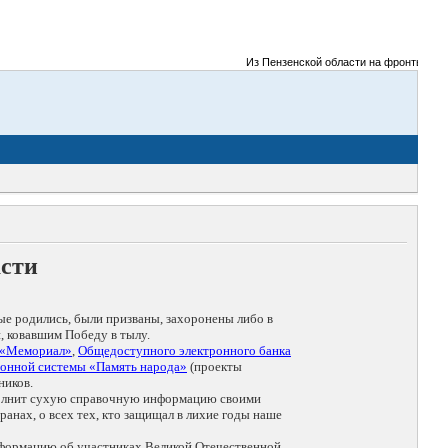
Из Пензенской области на фронты Велико
асти
ые родились, были призваны, захоронены либо в
, ковавшим Победу в тылу.
 «Мемориал»
,
Общедоступного электронного банка
онной системы «Память народа»
(проекты
ников.
дополнит сухую справочную информацию своими
анах, о всех тех, кто защищал в лихие годы наше
нформацию об участниках Великой Отечественной