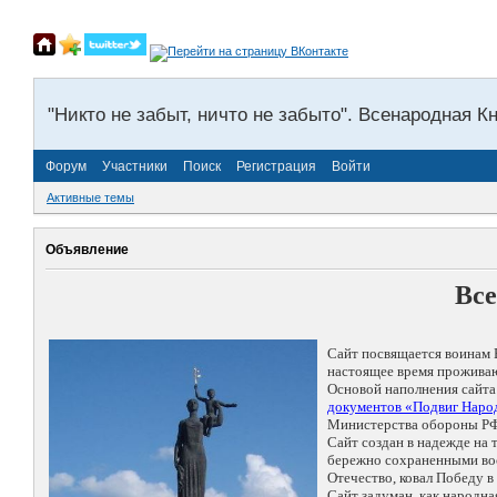
"Никто не забыт, ничто не забыто". Всенародная К
Форум
Участники
Поиск
Регистрация
Войти
Активные темы
Объявление
Все
Сайт посвящается воинам 
настоящее время проживаю
Основой наполнения сайта
документов «Подвиг Народ
Министерства обороны РФ
Сайт создан в надежде на
бережно сохраненными восп
Отечество, ковал Победу 
Сайт задуман, как народн