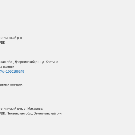
метчинский р-н
 РВК
ая обл., Дзержинский р-н, д. Костино
га памяти
tm?id=1050186248
ратных потерях
етчинский р-н, с. Макарова
ВК, Пензенская обл., Земетчинский р-н