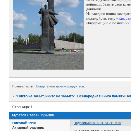
войны, добавить свои ко
данными.
На каждого воина заводит
пожалуйста, тему -
Как ра
Информацию о появлении н
Привет, Гость!
Войдите
или
зарегистрируйтесь
.
»
"Никто не забыт, ничто не забыто". Всенародная Книга памяти Пе
Страница:
1
Мусатов Степан Кузьмич
Николай 1958
Поделиться
2016-01-23 21:19:45
Активный участник