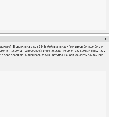
3
ковой. В своих письмах в 1942г бабушке писал- "молитесь больше богу о
емени-"нахожусь на передовой. в окопах.Жду писем от вас каждый день, час ,
:" о себе сообщаю- 5 дней посылали в наступление. сейчас опять пойдем бить