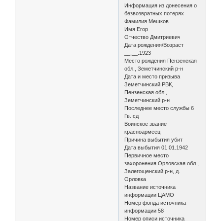
Информация из донесения о
безвозвратных потерях
Фамилия Мешков
Имя Егор
Отчество Дмитриевич
Дата рождения/Возраст
__.__.1923
Место рождения Пензенская
обл., Земетчинский р-н
Дата и место призыва
Земетчинский РВК,
Пензенская обл.,
Земетчинский р-н
Последнее место службы 6
Гв. сд
Воинское звание
красноармеец
Причина выбытия убит
Дата выбытия 01.01.1942
Первичное место
захоронения Орловская обл.,
Залегощенский р-н, д.
Орловка
Название источника
информации ЦАМО
Номер фонда источника
информации 58
Номер описи источника