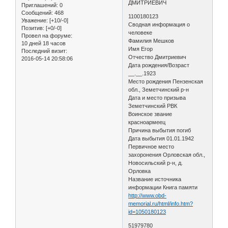
ДМИТРИЕВИЧ
Приглашений:
0
Сообщений:
468
1100180123
Уважение:
[+10/-0]
Сводная информация о
Позитив:
[+0/-0]
человеке
Провел на форуме:
Фамилия Мешков
10 дней 18 часов
Имя Егор
Последний визит:
Отчество Дмитриевич
2016-05-14 20:58:06
Дата рождения/Возраст
__.__.1923
Место рождения Пензенская
обл., Земетчинский р-н
Дата и место призыва
Земетчинский РВК
Воинское звание
красноармеец
Причина выбытия погиб
Дата выбытия 01.01.1942
Первичное место
захоронения Орловская обл.,
Новосильский р-н, д.
Орловка
Название источника
информации Книга памяти
http://www.obd-
memorial.ru/html/info.htm?
id=1050180123
51979780