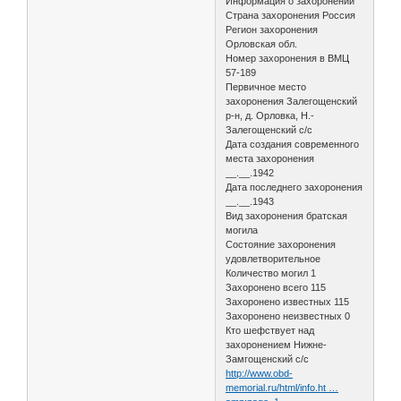
Информация о захоронении
Страна захоронения Россия
Регион захоронения
Орловская обл.
Номер захоронения в ВМЦ
57-189
Первичное место
захоронения Залегощенский
р-н, д. Орловка, Н.-
Залегощенский с/с
Дата создания современного
места захоронения
__.__.1942
Дата последнего захоронения
__.__.1943
Вид захоронения братская
могила
Состояние захоронения
удовлетворительное
Количество могил 1
Захоронено всего 115
Захоронено известных 115
Захоронено неизвестных 0
Кто шефствует над
захоронением Нижне-
Замгощенский с/с
http://www.obd-
memorial.ru/html/info.ht …