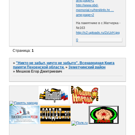
amp;page=1
http://www.obd-
memorial.ru/html/info.ht …
amp;page=2
На памятнике в с.Матчерка -
№163
http://s2.uploads.ru/2zLkH.jpg
0
Страница:
1
»
"Никто не забыт, ничто не забыто". Всенародная Книга
памяти Пензенской области.
»
Земетчинский район
»
Мешков Егор Дмитриевич