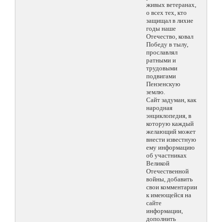
живых ветеранах,
о всех тех, кто
защищал в лихие
годы наше
Отечество, ковал
Победу в тылу,
прославлял
ратными и
трудовыми
подвигами
Пензенскую
землю.
Сайт задуман, как
народная
энциклопедия, в
которую каждый
желающий может
внести известную
ему информацию
об участниках
Великой
Отечественной
войны, добавить
свои комментарии
к имеющейся на
сайте
информации,
дополнить