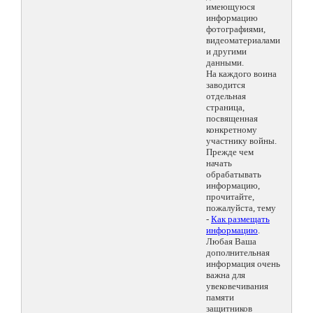
имеющуюся
информацию
фотографиями,
видеоматериалами
и другими
данными.
На каждого воина
заводится
отдельная
страница,
посвященная
конкретному
участнику войны.
Прежде чем
начать
обрабатывать
информацию,
прочитайте,
пожалуйста, тему
-
Как размещать
информацию
.
Любая Ваша
дополнительная
информация очень
важна для
увековечивания
памяти
защитников