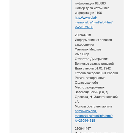
информации 818883
Номер дела источника
информации 1106
http://www.obd-
memorial.ru/html/info.htm?
id=51979780
260944518
Информация из списков
захоронения
Фамилия Мешков
Имя Егор
Отчество Дмитриевич
Воинское звание рядовой
Дата смерти 01.01.1942
Страна захоронения Россия
Регион захоронения
Орловская обл.
Место захоронения
Залегощенский р-н, д.
Орловка, Н.-Залегощенский
с/с
Могила Братская могила
http://www.obd-
memorial.ru/html/info.htm?
id=260944518
260944447