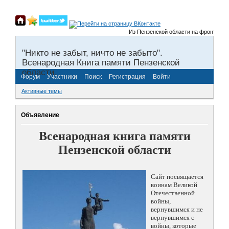
Из Пензенской области на фронты Велик
"Никто не забыт, ничто не забыто".
Всенародная Книга памяти Пензенской
области.
Форум
Участники
Поиск
Регистрация
Войти
Активные темы
Объявление
Всенародная книга памяти
Пензенской области
Сайт посвящается
воинам Великой
Отечественной
войны,
вернувшимся и не
вернувшимся с
войны, которые