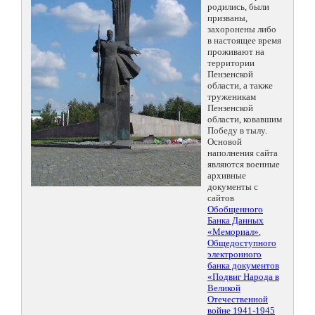
родились, были
призваны,
захоронены либо
в настоящее время
проживают на
территории
Пензенской
области, а также
труженикам
Пензенской
области, ковавшим
Победу в тылу.
Основой
наполнения сайта
являются военные
архивные
документы с
сайтов
Обобщенного
Банка Данных
«Мемориал»
,
Общедоступного
электронного
банка документов
«Подвиг Народа в
Великой
Отечественной
войне 1941-1945