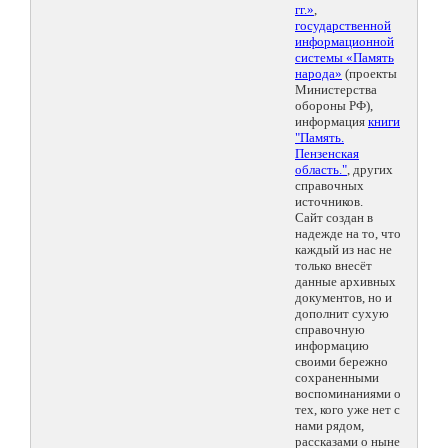
гг.»
,
государственной
информационной
системы «Память
народа»
(проекты
Министерства
обороны РФ),
информация
книги
"Память.
Пензенская
область."
, других
справочных
источников.
Сайт создан в
надежде на то, что
каждый из нас не
только внесёт
данные архивных
документов, но и
дополнит сухую
справочную
информацию
своими бережно
сохраненными
воспоминаниями о
тех, кого уже нет с
нами рядом,
рассказами о ныне