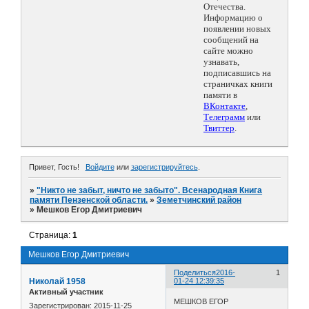
Отечества.
Информацию о
появлении новых
сообщений на
сайте можно
узнавать,
подписавшись на
страничках книги
памяти в
ВКонтакте
,
Телеграмм
или
Твиттер
.
Привет, Гость!
Войдите
или
зарегистрируйтесь
.
»
"Никто не забыт, ничто не забыто". Всенародная Книга
памяти Пензенской области.
»
Земетчинский район
»
Мешков Егор Дмитриевич
Страница:
1
Мешков Егор Дмитриевич
Поделиться
2016-
1
Николай 1958
01-24 12:39:35
Активный участник
МЕШКОВ ЕГОР
Зарегистрирован
: 2015-11-25