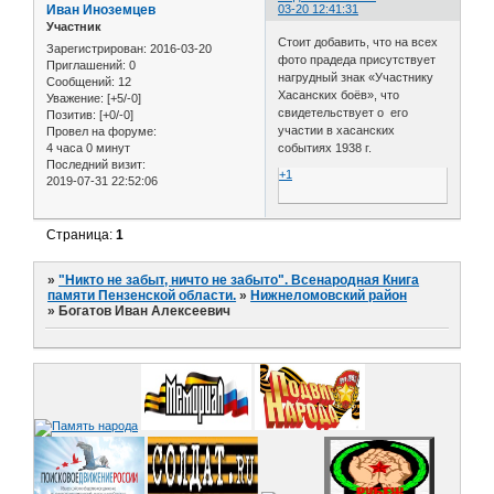
Иван Иноземцев
03-20 12:41:31
Участник
Стоит добавить, что на всех
Зарегистрирован
: 2016-03-20
фото прадеда присутствует
Приглашений:
0
нагрудный знак «Участнику
Сообщений:
12
Хасанских боёв», что
Уважение:
[+5/-0]
свидетельствует о его
Позитив:
[+0/-0]
участии в хасанских
Провел на форуме:
4 часа 0 минут
событиях 1938 г.
Последний визит:
+1
2019-07-31 22:52:06
Страница:
1
»
"Никто не забыт, ничто не забыто". Всенародная Книга
памяти Пензенской области.
»
Нижнеломовский район
»
Богатов Иван Алексеевич