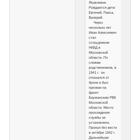
Яковлевне.
Рождаются дети:
Евгений, Раиса,
Валерий.
Через
несколько лет
Иван Алексеевич
стал
сотрудником
НКВД в
Московской
области. По
словам
родственников, в
1941 г. он
отказался от
брони и был
призван на
фронт
Бауманским РВК
Московской
области. Место
прохождения
службы не
установлено.
Пропал без вести
в октябре 1942 г.
Дальнейшая