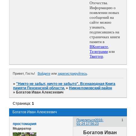
Отечества.
Информацию о
появлении новых
сообщений на
сайте можно
узнавать,
подписавшись на
страничках книги
памяти в
ВКонтакте
,
Телеграмм
или
Твиттер
.
Привет, Гость!
Войдите
или
зарегистрируйтесь
.
»
"Никто не забыт, ничто не забыто". Всенародная Книга
памяти Пензенской области.
»
Нижнеломовский район
»
Богатов Иван Алексеевич
Страница:
1
Богатов Иван Алексеевич
Поделиться
2016-
1
простомария
01-24 17:56:23
Модератор
Богатов Иван