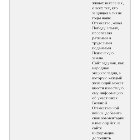
живых ветеранах,
о всех тех, кто
защищал в лихие
годы наше
Отечество, ковал
Победу в тылу,
прославлял
ратными и
трудовыми
подвигами
Пензенскую
землю.
Сайт задуман, как
народная
энциклопедия, в
которую каждый
желающий может
внести известную
ему информацию
об участниках
Великой
Отечественной
войны, добавить
свои комментарии
к имеющейся на
сайте
информации,
дополнить