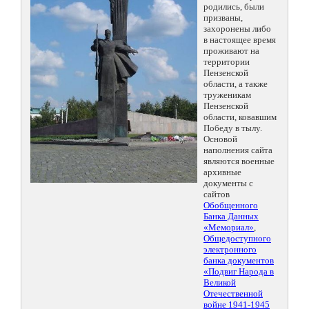
родились, были
призваны,
захоронены либо
в настоящее время
проживают на
территории
Пензенской
области, а также
труженикам
Пензенской
области, ковавшим
Победу в тылу.
Основой
наполнения сайта
являются военные
архивные
документы с
сайтов
Обобщенного
Банка Данных
«Мемориал»
,
Общедоступного
электронного
банка документов
«Подвиг Народа в
Великой
Отечественной
войне 1941-1945