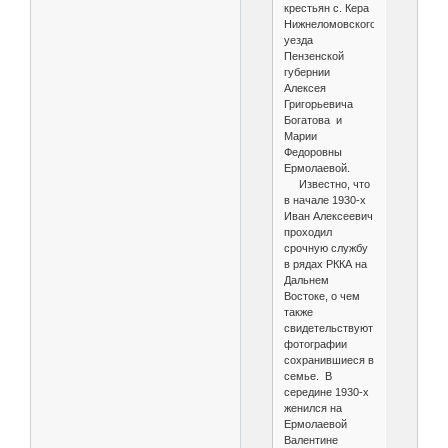
крестьян с. Кера
Нижнеломовского
уезда
Пензенской
губернии
Алексея
Григорьевича
Богатова и
Марии
Федоровны
Ермолаевой.
Известно, что
в начале 1930-х
Иван Алексеевич
проходил
срочную службу
в рядах РККА на
Дальнем
Востоке, о чем
также
свидетельствуют
фотографии
сохранившиеся в
семье. В
середине 1930-х
женился на
Ермолаевой
Валентине