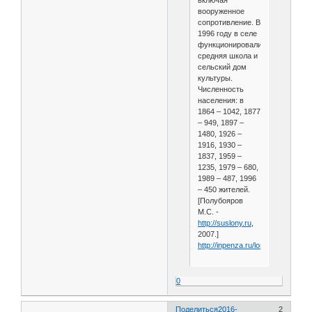
включая
вооруженное
сопротивление. В
1996 году в селе
функционировали
средняя школа и
сельский дом
культуры.
Численность
населения: в
1864 – 1042, 1877
– 949, 1897 –
1480, 1926 –
1916, 1930 –
1837, 1959 –
1235, 1979 – 680,
1989 – 487, 1996
– 450 жителей.
[Полубояров
М.С. -
http://suslony.ru
,
2007.]
http://inpenza.ru/lomov/kera.php
0
Поделиться
2016-
2