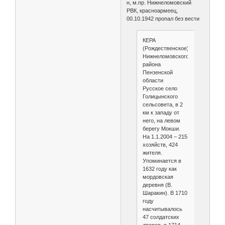
н, м.пр. Нижнеломовский
РВК, красноармеец,
00.10.1942 пропал без вести
КЕРА
(Рождественское)
Нижнеломовского
района
Пензенской
области
Русское село
Голицынского
сельсовета, в 2
км к западу от
него, на левом
берегу Мокши.
На 1.1.2004 – 215
хозяйств, 424
жителя.
Упоминается в
1632 году как
мордовская
деревня (В.
Шаракин). В 1710
году
насчитывалось
47 солдатских