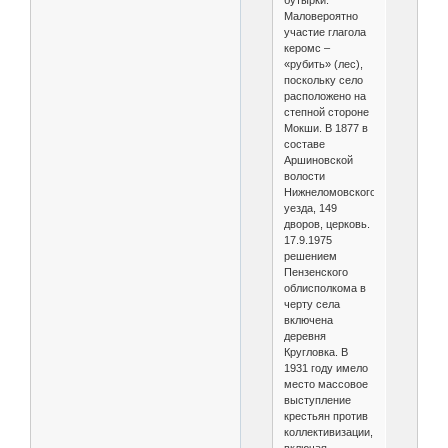
бутырки.
Маловероятно
участие глагола
керомс –
«рубить» (лес),
поскольку село
расположено на
степной стороне
Мокши. В 1877 в
составе
Аршиновской
волости
Нижнеломовского
уезда, 149
дворов, церковь.
17.9.1975
решением
Пензенского
облисполкома в
черту села
включена
деревня
Кругловка. В
1931 году имело
место массовое
выступление
крестьян против
коллективизации,