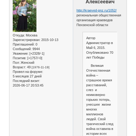
Алексеевич
http://kraeved-pnz.ru/1052/
региональная общественная
организация краеведов
Пензенской области
Откуда:
Москва
Автор
Зарегистрирован
: 2015-10-13
Администратор в
Приглашений:
0
Май 6, 2015.
Сообщений:
9944
Опубликовано 70
Уважение:
[+2328/-1]
лет Победы
Позитив:
[+1757/-0]
Пол:
Женский
Великая
Возраст:
49
[1976-11-19]
Отечественная
Провел на форуме:
война –
5 месяцев 27 дней
страшное время
Последний визит:
расставаний,
2026-06-17 20:53:45
слез и
неимоверно
горьких потерь,
унесшее жизни
многих
миллионов
людей. Свой
трагический след
война оставила в
истории всех