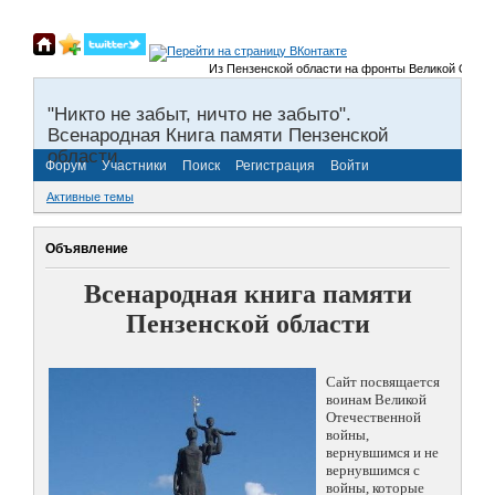
Из Пензенской области на фронты Великой Отечестве
"Никто не забыт, ничто не забыто".
Всенародная Книга памяти Пензенской
области.
Форум
Участники
Поиск
Регистрация
Войти
Активные темы
Объявление
Всенародная книга памяти
Пензенской области
Сайт посвящается
воинам Великой
Отечественной
войны,
вернувшимся и не
вернувшимся с
войны, которые