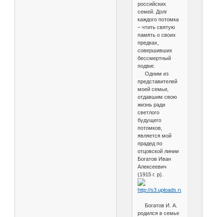
российских
семей. Долг
каждого потомка
– чтить святую
память о своих
предках,
совершивших
бессмертный
подвиг.
Одним из
представителей
моей семьи,
отдавшим свою
жизнь ради
светлого
будущего
потомков,
является мой
прадед по
отцовской линии
Богатов Иван
Алексеевич
(1915 г. р).
Богатов И. А.
родился в семье