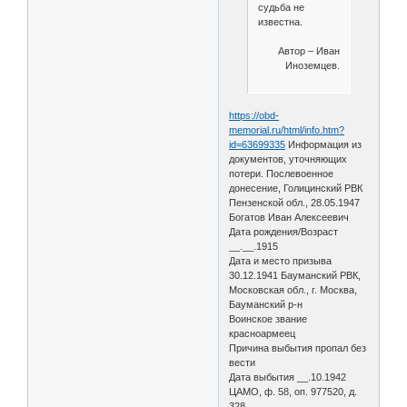
судьба не
известна.
Автор – Иван
Иноземцев.
https://obd-
memorial.ru/html/info.htm?
id=63699335
Информация из
документов, уточняющих
потери. Послевоенное
донесение, Голицинский РВК
Пензенской обл., 28.05.1947
Богатов Иван Алексеевич
Дата рождения/Возраст
__.__.1915
Дата и место призыва
30.12.1941 Бауманский РВК,
Московская обл., г. Москва,
Бауманский р-н
Воинское звание
красноармеец
Причина выбытия пропал без
вести
Дата выбытия __.10.1942
ЦАМО, ф. 58, оп. 977520, д.
328