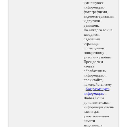
имеющуюся
информацию
фотографиями,
видеоматериалами
и другими
данными.
На каждого воина
заводится
отдельная
страница,
посвященная
конкретному
участнику войны.
Прежде чем
начать
обрабатывать
информацию,
прочитайте,
пожалуйста, тему
-
Как размещать
информацию
.
Любая Ваша
дополнительная
информация очень
важна для
увековечивания
памяти
защитников