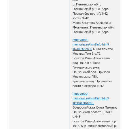
р. Пензенская обл.,
Голицинский р-н, с. Кера
Пропал без вести VII-42.
Учтен X-42
Жена Богатова Валентина
Яковлевна, Пензенская обл.,
Голицинский р-н, с. Кера
https://obd-
memorial.ru/html/info.htm?
id=407482866
Книга памяти.
Москва. Том 3 с.71
Богатов Иван Алексеевич,
род. 1915 в с. Кера
Голицинского р-на
Пензенской обл. Призван
Московским ГВК.
Красноармеец. Пропал без
вести в октябре 1942
https://obd-
memorial.ru/html/info.htm?
id=1000158401
Всероссийская Книга Памяти.
Пензенская область. Том 1
с.445
Богатов Иван Алексеевич, г.р.
1915, м.р. Нижнеломовский р-