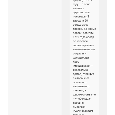
дворов, в 1714
году – в селе
имелась
церковь, поп,
пономарь (2
двора) и 20
солдатских
дворов. Во время
первой ревизии
1719 года среди
ее жителей
зафиксированы
нижнеломовские
солдаты и
однодворцы.
Керь
(мордовское) –
«несколько
домов, стоящих
в стороне от
основного
населенного
пункта», в
широком смысле
– «небольшая
деревня,
выселок».
Русский аналог –