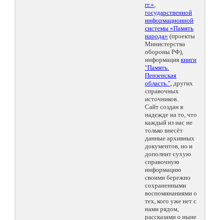
гг.»
,
государственной
информационной
системы «Память
народа»
(проекты
Министерства
обороны РФ),
информация
книги
"Память.
Пензенская
область."
, других
справочных
источников.
Сайт создан в
надежде на то, что
каждый из нас не
только внесёт
данные архивных
документов, но и
дополнит сухую
справочную
информацию
своими бережно
сохраненными
воспоминаниями о
тех, кого уже нет с
нами рядом,
рассказами о ныне