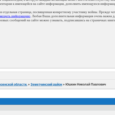
мментарии к имеющейся на сайте информации, дополнить имеющуюся информа
ся отдельная страница, посвященная конкретному участнику войны. Прежде ч
змещать информацию
. Любая Ваша дополнительная информация очень важна дл
овых сообщений на сайте можно узнавать, подписавшись на страничках книг
нзенской области.
»
Земетчинский район
»
Юшкин Николай Павлович