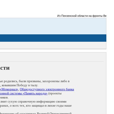
Из Пензенской области на фронты Великой Оте
асти
ые родились, были призваны, захоронены либо в
, ковавшим Победу в тылу.
 «Мемориал»
,
Общедоступного электронного банка
онной системы «Память народа»
(проекты
ников.
дополнит сухую справочную информацию своими
анах, о всех тех, кто защищал в лихие годы наше
нформацию об участниках Великой Отечественной