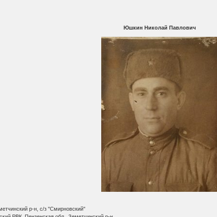
Юшкин Николай Павлович
етчинский р-н, с/з ''Смирновский''
кий РВК, Пензенская обл., Земетчинский р-н