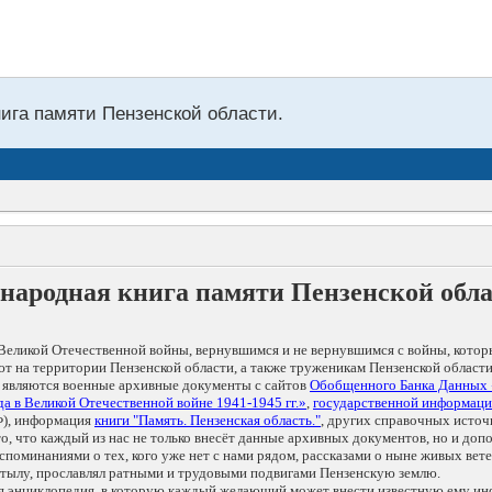
нига памяти Пензенской области.
народная книга памяти Пензенской обл
Великой Отечественной войны, вернувшимся и не вернувшимся с войны, котор
т на территории Пензенской области, а также труженикам Пензенской области
 являются военные архивные документы с сайтов
Обобщенного Банка Данных
а в Великой Отечественной войне 1941-1945 гг.»
,
государственной информаци
), информация
книги "Память. Пензенская область."
, других справочных источ
 то, что каждый из нас не только внесёт данные архивных документов, но и 
оминаниями о тех, кого уже нет с нами рядом, рассказами о ныне живых ветер
в тылу, прославлял ратными и трудовыми подвигами Пензенскую землю.
ая энциклопедия, в которую каждый желающий может внести известную ему и