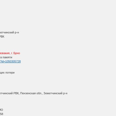
метчинский р-н
 РВК
овакия, г. Брно
га памяти
tm?id=1050305728
щих потери
етчинский РВК, Пензенская обл., Земетчинский р-н
АМО
 58