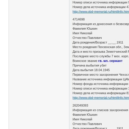
Номер описи источника информации
Номер дела источника информации 4
http://www.obd-memorial.ru/html/info.h
4714698
Информация из донесения о безвозв
Фамилия Юшкин
Имя Николай
Отчество Павлович
Дата рождения/Возраст __.__.1911
Место рождения Пензенская обл., Зем
Дата и место призыва Земетчинский Р
Последнее место службы 7 мех. корп.
Воинское звание
гв. мл. сержант
Причина выбытия убит
Дата выбытия 18.04.1945
Первичное место захоронения Чехосл
Название источника информации Ц
Номер фонда источника информации
Номер описи источника информации
Номер дела источника информации 8
http://www.obd-memorial.ru/html/info.h
262049393
Информация из списков захоронения
Фамилия Юшкин
Имя Николай
Отчество Павлович
Дата рождения/Возраст __.__.1911