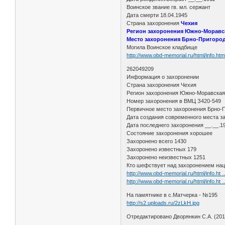
Воинское звание гв. мл. сержант
Дата смерти 18.04.1945
Страна захоронения
Чехия
Регион захоронения Южно-Моравс
Место захоронения Брно-Пригород 
Могила Воинское кладбище
http://www.obd-memorial.ru/html/info.h
262049209
Информация о захоронении
Страна захоронения Чехия
Регион захоронения Южно-Моравская
Номер захоронения в ВМЦ З420-549
Первичное место захоронения Брно-Пр
Дата создания современного места з
Дата последнего захоронения __.__.
Состояние захоронения хорошее
Захоронено всего 1430
Захоронено известных 179
Захоронено неизвестных 1251
Кто шефствует над захоронением на
http://www.obd-memorial.ru/html/info.h
http://www.obd-memorial.ru/html/info.h
На памятнике в с.Матчерка - №195
http://s2.uploads.ru/2zLkH.jpg
Отредактировано Дворянкин С.А. (2016