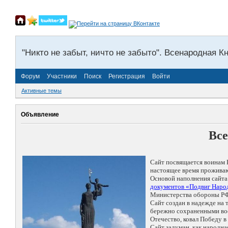
"Никто не забыт, ничто не забыто". Всенародная К
Форум
Участники
Поиск
Регистрация
Войти
Активные темы
Объявление
Все
Сайт посвящается воинам 
настоящее время проживаю
Основой наполнения сайта
документов «Подвиг Народ
Министерства обороны РФ
Сайт создан в надежде на
бережно сохраненными восп
Отечество, ковал Победу 
Сайт задуман, как народн