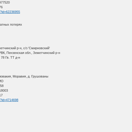
 977520
76
tm?id=62236955
ратных потерях
етчинский р-н, с/з 'Смирновский'
ВК, Пензенская обл., Земетчинский р-н
 78 Гв. ТТ д-н
овакия, Моравия, д. Грушованы
АМО
 58
 18003
17
tm?id=4714698