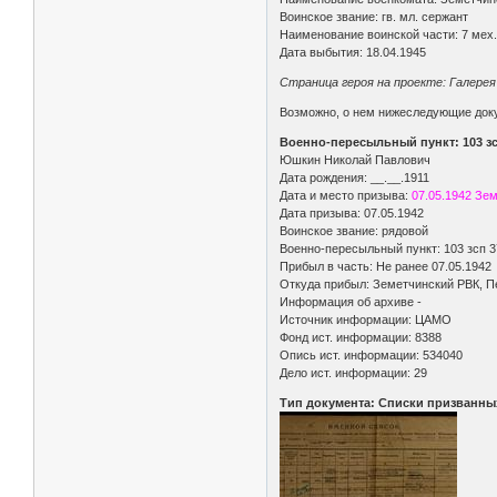
Воинское звание: гв. мл. сержант
Наименование воинской части: 7 мех. 
Дата выбытия: 18.04.1945
Страница героя на проекте: Галере
Возможно, о нем нижеследующие доку
Военно-пересыльный пункт: 103 зс
Юшкин Николай Павлович
Дата рождения: __.__.1911
Дата и место призыва:
07.05.1942 Зе
Дата призыва: 07.05.1942
Воинское звание: рядовой
Военно-пересыльный пункт: 103 зсп 3
Прибыл в часть: Не ранее 07.05.1942
Откуда прибыл: Земетчинский РВК, Пе
Информация об архиве -
Источник информации: ЦАМО
Фонд ист. информации: 8388
Опись ист. информации: 534040
Дело ист. информации: 29
Тип документа: Списки призванны