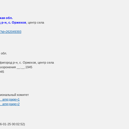
кая обл.
р-н, с. Оржехов
, центр села
tm?id=262049393
 обл.
игород р-н, с. Оржехов, центр села
ахоронения __.__.1945
1945
циональный комитет
t … amp;page=1
t … amp;page=2
-01-25 00:02:52)