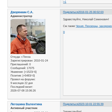
+1
Дворянкин С.А.
Поделиться
2016-01-25 00:02:03
Администратор
Здравствуйте, Николай Семенович!
См.также
Чехия. Пензенцы, захороне
0
Откуда:
г.Пенза
Зарегистрирован
: 2010-01-24
Приглашений:
0
Сообщений:
17075
Уважение:
[+1523/-6]
Позитив:
[+5483/-0]
Провел на форуме:
9 месяцев 22 дня
Последний визит:
2026-07-08 15:06:26
Легошина Валентина
Поделиться
2023-10-01 22:55:39
Активный участник
Здравствуйте!