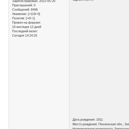
Зарегистрирован
: 2022-05-20
Приглашений:
0
Сообщений:
8496
Уважение:
[+119/-0]
Позитив:
[+0/-1]
Провел на форуме:
10 месяцев 12 дней
Последний визит:
Сегодня 14:24:25
Дата рождения: 1911
Место рождения: Пензенская обл., Зем
Наименование военкомата: Земетчинс