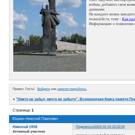
войны, добавить свои ко
данными.
На каждого воина заводит
пожалуйста, тему -
Как ра
Информацию о появлении н
Привет, Гость!
Войдите
или
зарегистрируйтесь
.
»
"Никто не забыт, ничто не забыто". Всенародная Книга памяти Пе
Страница:
1
Юшкин Николай Павлович
Николай 1958
Поделиться
2016-01-24 22:02:04
Активный участник