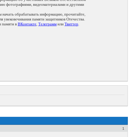
цию фотографиями, видеоматериалами и другими
ем начать обрабатывать информацию, прочитайте,
я увековечивания памяти защитников Отечества.
и памяти в
ВКонтакте
,
Телеграмм
или
Твиттер
.
1