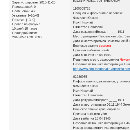
ЮШКИН НИКОЛАЙ ПАВЛОВИЧ
Зарегистрирован
: 2015-11-25
Приглашений:
0
1100305728
Сообщений:
468
Сводная информация о человеке
Уважение:
[+10/-0]
Фамилия Юшкин
Позитив:
[+0/-0]
Имя Николай
Провел на форуме:
Отчество Павлович
10 дней 18 часов
Дата рождения/Возраст __.__.1911
Последний визит:
Место рождения Пензенская обл., Зе
2016-05-14 20:58:06
Дата и место призыва Земетчинский
Воинское звание
сержант
Причина выбытия погиб
Дата выбытия 18.04.1945
Первичное место захоронения
Чехосл
Название источника информации Кни
http://www.obd-memorial.ru/html/info.h
62236955
Информация из документов, уточняю
Фамилия Юшкин
Имя Николай
Отчество Павлович
Дата рождения/Возраст __.__.1911
Дата и место призыва 08.11.1944 Зем
Воинское звание красноармеец
Причина выбытия убит
Дата выбытия 18.04.1945
Название источника информации Ц
Номер фонда источника информации