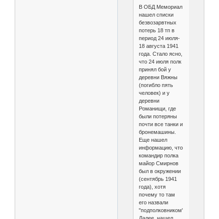
В ОБД Мемориал
нашел списки
безвозарвтных
потерь 18 тп в
период 24 июля-
18 августа 1941
года. Стало ясно,
что 24 июля полк
принял бой у
деревни Вяжны
(погибло пять
человек) и у
деревни
Романищи, где
были потеряны
почти все танки и
бронемашины.
Еще нашел
информацию, что
командир полка
майор Смирнов
был в окружении
(сентябрь 1941
года), хотя
почему то там
его назвали
"подполковником".
Далее, нашел