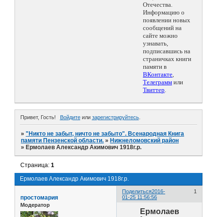
Отечества.
Информацию о
появлении новых
сообщений на
сайте можно
узнавать,
подписавшись на
страничках книги
памяти в
ВКонтакте
,
Телеграмм
или
Твиттер
.
Привет, Гость!
Войдите
или
зарегистрируйтесь
.
»
"Никто не забыт, ничто не забыто". Всенародная Книга
памяти Пензенской области.
»
Нижнеломовский район
»
Ермолаев Александр Акимович 1918г.р.
Страница:
1
Ермолаев Александр Акимович 1918г.р.
Поделиться
2016-
1
простомария
01-25 11:56:56
Модератор
Ермолаев