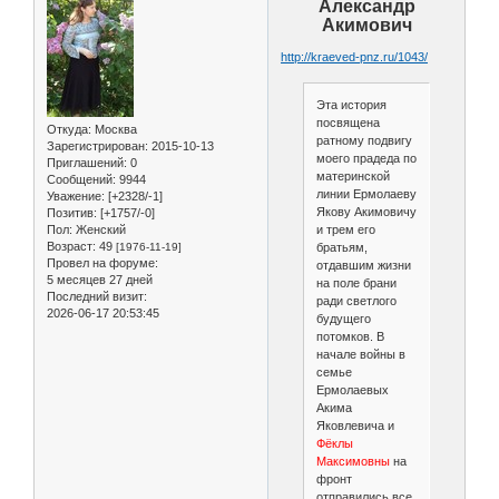
Александр
Акимович
http://kraeved-pnz.ru/1043/
Эта история
посвящена
Откуда:
Москва
ратному подвигу
Зарегистрирован
: 2015-10-13
моего прадеда по
Приглашений:
0
материнской
Сообщений:
9944
линии Ермолаеву
Уважение:
[+2328/-1]
Якову Акимовичу
Позитив:
[+1757/-0]
Пол:
Женский
и трем его
Возраст:
49
[1976-11-19]
братьям,
Провел на форуме:
отдавшим жизни
5 месяцев 27 дней
на поле брани
Последний визит:
ради светлого
2026-06-17 20:53:45
будущего
потомков. В
начале войны в
семье
Ермолаевых
Акима
Яковлевича и
Фёклы
Максимовны
на
фронт
отправились все