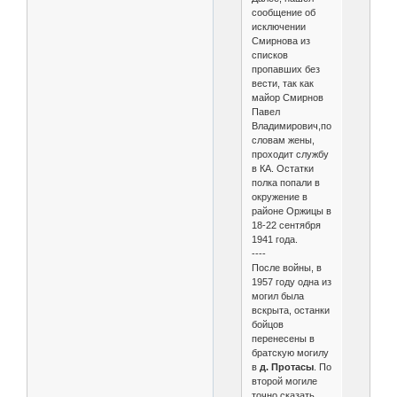
сообщение об
исключении
Смирнова из
списков
пропавших без
вести, так как
майор Смирнов
Павел
Владимирович,по
словам жены,
проходит службу
в КА. Остатки
полка попали в
окружение в
районе Оржицы в
18-22 сентября
1941 года.
----
После войны, в
1957 году одна из
могил была
вскрыта, останки
бойцов
перенесены в
братскую могилу
в
д. Протасы
. По
второй могиле
точно сказать