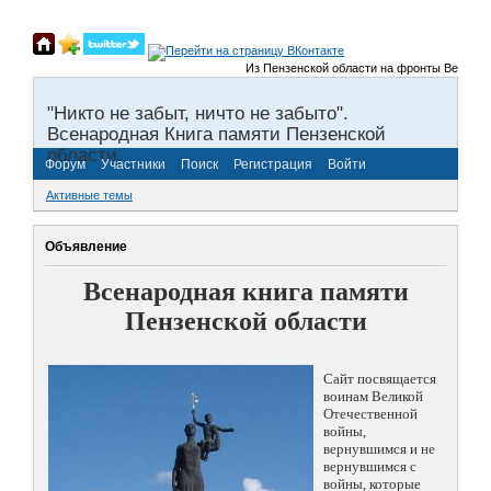
Из Пензенской области на фронты Великой Отеч
"Никто не забыт, ничто не забыто".
Всенародная Книга памяти Пензенской
области.
Форум
Участники
Поиск
Регистрация
Войти
Активные темы
Объявление
Всенародная книга памяти
Пензенской области
Сайт посвящается
воинам Великой
Отечественной
войны,
вернувшимся и не
вернувшимся с
войны, которые