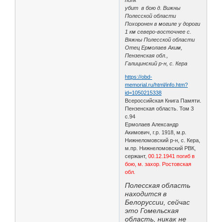
убит в бою д. Вижны
Полесской области
Похоронен в могиле у дороги
1 км северо-восточнее с.
Вяжны Полесской области
Отец Ермолаев Аким,
Пензенская обл.,
Галицинский р-н, с. Кера
https://obd-
memorial.ru/html/info.htm?
id=1050215338
Всероссийская Книга Памяти.
Пензенская область. Том 3
с.94
Ермолаев Александр
Акимович, г.р. 1918, м.р.
Нижнеломовский р-н, с. Кера,
м.пр. Нижнеломовский РВК,
сержант,
00.12.1941 погиб в
бою, м. захор. Ростовская
обл.
Полесская область
находится в
Белоруссии, сейчас
это Гомельская
область, никак не