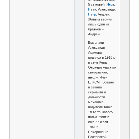
5 сыновей:
Яков
,
Иван
, Александр,
Петр
, Андрей.
Живым вернул
лишь один из
братьев –
Андрей.
Ермолаев
Александр
Акимович
родился в 1918 г.
в селе Кера.
Окончил керскую
семилетнюю
школу. Член
ВЛКСМ. Воевал
в звании
сержанта и
должности
механика-
водителя танка
18-го танкового
полка. Убит в
бою 27 июля
1941 г.
Похоронен в
Ростовской