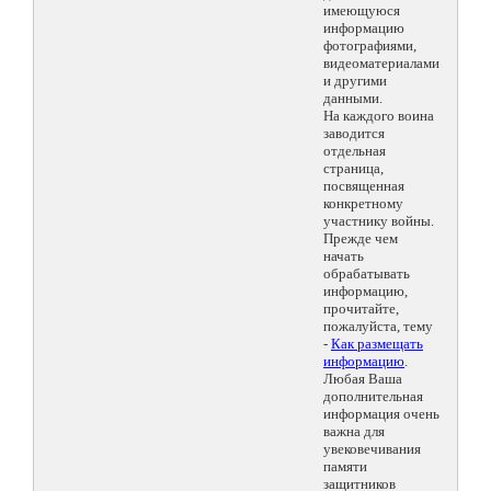
имеющуюся
информацию
фотографиями,
видеоматериалами
и другими
данными.
На каждого воина
заводится
отдельная
страница,
посвященная
конкретному
участнику войны.
Прежде чем
начать
обрабатывать
информацию,
прочитайте,
пожалуйста, тему
-
Как размещать
информацию
.
Любая Ваша
дополнительная
информация очень
важна для
увековечивания
памяти
защитников