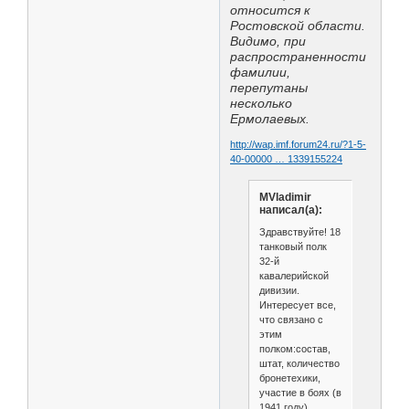
относится к
Ростовской области.
Видимо, при
распространенности
фамилии,
перепутаны
несколько
Ермолаевых.
http://wap.imf.forum24.ru/?1-5-
40-00000 … 1339155224
MVladimir
написал(а):
Здравствуйте! 18
танковый полк
32-й
кавалерийской
дивизии.
Интересует все,
что связано с
этим
полком:состав,
штат, количество
бронетехики,
участие в боях (в
1941 году),