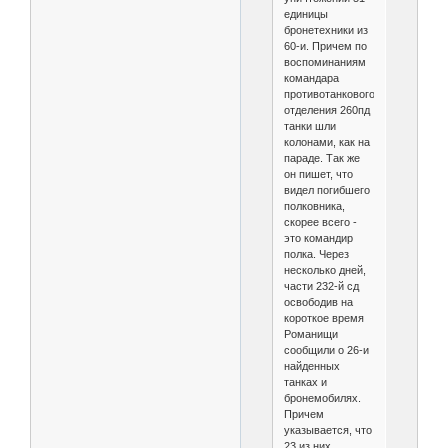
единицы
бронетехники из
60-и. Причем по
воспоминаниям
командара
противотанкового
отделения 260пд
танки шли
колонами, как на
параде. Так же
он пишет, что
видел погибшего
полковника,
скорее всего -
это командир
полка. Через
несколько дней,
части 232-й сд
освободив на
короткое время
Романищи
сообщили о 26-и
найденных
танках и
бронемобилях.
Причем
указывается, что
23 из них