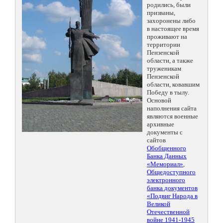
родились, были
призваны,
захоронены либо
в настоящее время
проживают на
территории
Пензенской
области, а также
труженикам
Пензенской
области, ковавшим
Победу в тылу.
Основой
наполнения сайта
являются военные
архивные
документы с
сайтов
Обобщенного
Банка Данных
«Мемориал»
,
Общедоступного
электронного
банка документов
«Подвиг Народа в
Великой
Отечественной
войне 1941-1945