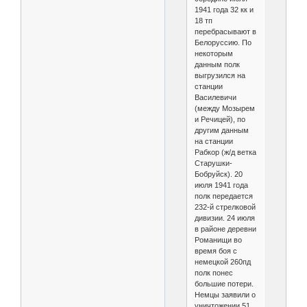
1941 года 32 кк и
18 тп
перебрасывают в
Белоруссию. По
некоторым
данным полк
выгрузился на
станции
Василевичи
(между Мозырем
и Речицей), по
другим данным
на станции
Рабкор (ж/д ветка
Старушки-
Бобруйск). 20
июля 1941 года
полк передается
232-й стрелковой
дивизии. 24 июля
в районе деревни
Романищи во
время боя с
немецкой 260пд
полк понес
большие потери.
Немцы заявили о
уничтожении 51