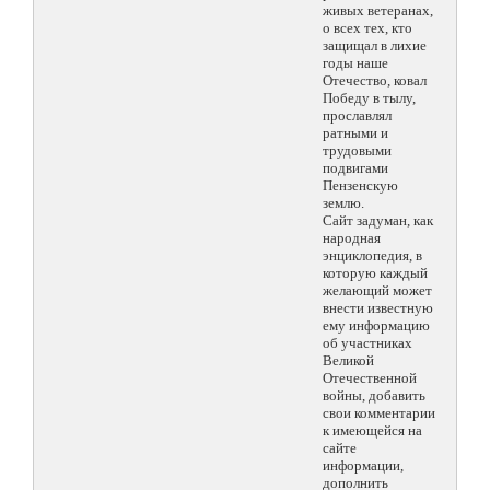
живых ветеранах,
о всех тех, кто
защищал в лихие
годы наше
Отечество, ковал
Победу в тылу,
прославлял
ратными и
трудовыми
подвигами
Пензенскую
землю.
Сайт задуман, как
народная
энциклопедия, в
которую каждый
желающий может
внести известную
ему информацию
об участниках
Великой
Отечественной
войны, добавить
свои комментарии
к имеющейся на
сайте
информации,
дополнить