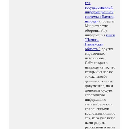
гг.»
,
государственной
информационной
системы «Память
народа»
(проекты
Министерства
обороны РФ),
информация
книги
"Память.
Пензенская
область."
, других
справочных
источников.
Сайт создан в
надежде на то, что
каждый из нас не
только внесёт
данные архивных
документов, но и
дополнит сухую
справочную
информацию
своими бережно
сохраненными
воспоминаниями о
тех, кого уже нет с
нами рядом,
рассказами о ныне