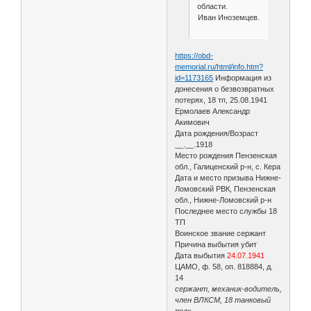
области.
Иван Иноземцев.
https://obd-
memorial.ru/html/info.htm?
id=1173165
Информация из
донесения о безвозвратных
потерях, 18 тп, 25.08.1941
Ермолаев Александр
Акимович
Дата рождения/Возраст
__.__.1918
Место рождения Пензенская
обл., Галиценский р-н, с. Кера
Дата и место призыва Нижне-
Ломовский РВК, Пензенская
обл., Нижне-Ломовский р-н
Последнее место службы 18
ТП
Воинское звание сержант
Причина выбытия убит
Дата выбытия
24.07.1941
ЦАМО, ф. 58, оп. 818884, д.
14
сержант, механик-водитель,
член ВЛКСМ, 18 танковый
полк