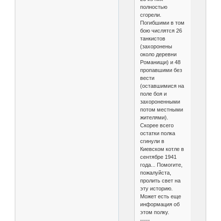
полностью
сгорели.
Погибшими в том
бою числятся 26
танкистов
(захоронены
около деревни
Романищи) и 48
пропавшими без
вести
(оставшимися на
поле боя и
захороненными
потом местными
жителями).
Скорее всего
остатки полка
сгинули в
Киевском котле в
сентябре 1941
года... Помогите,
пожалуйста,
пролить свет на
эту историю.
Может есть еще
информация об
этом полку.
-----