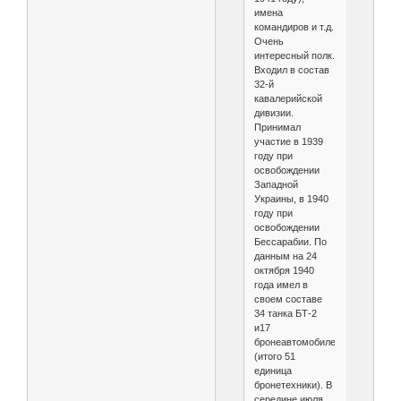
имена
командиров и т.д.
Очень
интересный полк.
Входил в состав
32-й
кавалерийской
дивизии.
Принимал
участие в 1939
году при
освобождении
Западной
Украины, в 1940
году при
освобождении
Бессарабии. По
данным на 24
октября 1940
года имел в
своем составе
34 танка БТ-2
и17
бронеавтомобилей.
(итого 51
единица
бронетехники). В
середине июля