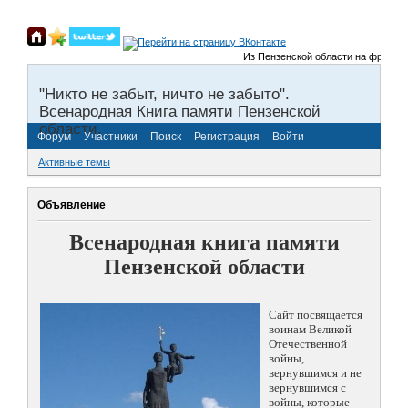
Из Пензенской области на фронты Вел
"Никто не забыт, ничто не забыто".
Всенародная Книга памяти Пензенской
области.
Форум
Участники
Поиск
Регистрация
Войти
Активные темы
Объявление
Всенародная книга памяти
Пензенской области
Сайт посвящается
воинам Великой
Отечественной
войны,
вернувшимся и не
вернувшимся с
войны, которые