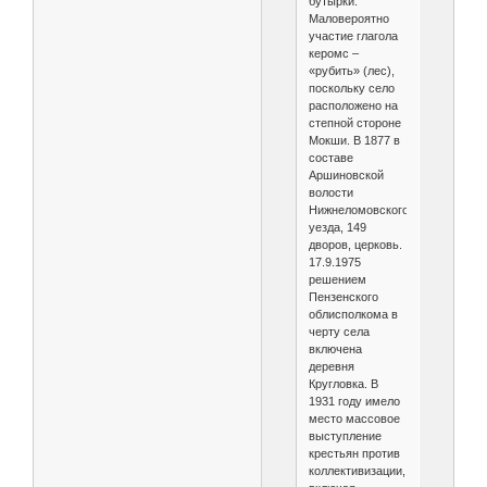
бутырки.
Маловероятно
участие глагола
керомс –
«рубить» (лес),
поскольку село
расположено на
степной стороне
Мокши. В 1877 в
составе
Аршиновской
волости
Нижнеломовского
уезда, 149
дворов, церковь.
17.9.1975
решением
Пензенского
облисполкома в
черту села
включена
деревня
Кругловка. В
1931 году имело
место массовое
выступление
крестьян против
коллективизации,