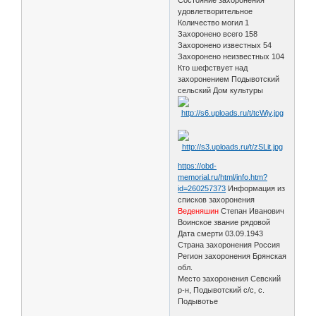
удовлетворительное
Количество могил 1
Захоронено всего 158
Захоронено известных 54
Захоронено неизвестных 104
Кто шефствует над
захоронением Подывотский
сельский Дом культуры
https://obd-
memorial.ru/html/info.htm?
id=260257373
Информация из
списков захоронения
Веденяшин
Степан Иванович
Воинское звание рядовой
Дата смерти 03.09.1943
Страна захоронения Россия
Регион захоронения Брянская
обл.
Место захоронения Севский
р-н, Подывотский с/с, с.
Подывотье