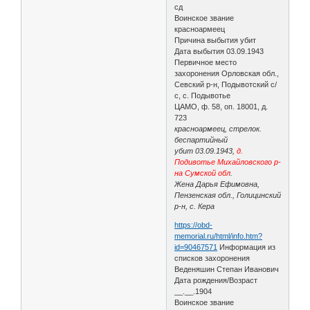
сд
Воинское звание
красноармеец
Причина выбытия убит
Дата выбытия 03.09.1943
Первичное место
захоронения Орловская обл.,
Севский р-н, Подывотский с/
с, с. Подывотье
ЦАМО, ф. 58, оп. 18001, д.
723
красноармеец, стрелок.
беспартийный
убит 03.09.1943,
д.
Подивотье Михайловского р-
на Сумской обл
.
Жена Дарья Ефимовна,
Пензенская обл., Голицинский
р-н, с. Кера
https://obd-
memorial.ru/html/info.htm?
id=90467571
Информация из
списков захоронения
Веденяшин Степан Иванович
Дата рождения/Возраст
__.__.1904
Воинское звание