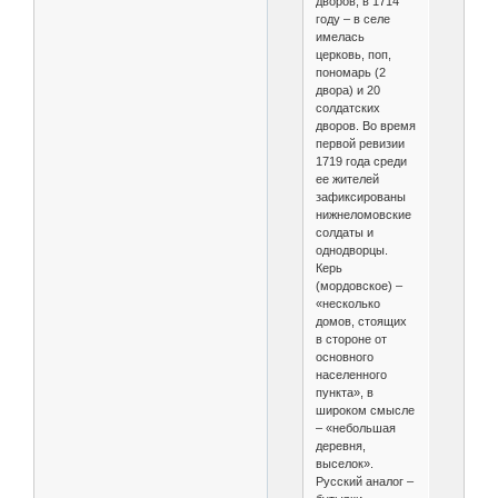
дворов, в 1714
году – в селе
имелась
церковь, поп,
пономарь (2
двора) и 20
солдатских
дворов. Во время
первой ревизии
1719 года среди
ее жителей
зафиксированы
нижнеломовские
солдаты и
однодворцы.
Керь
(мордовское) –
«несколько
домов, стоящих
в стороне от
основного
населенного
пункта», в
широком смысле
– «небольшая
деревня,
выселок».
Русский аналог –