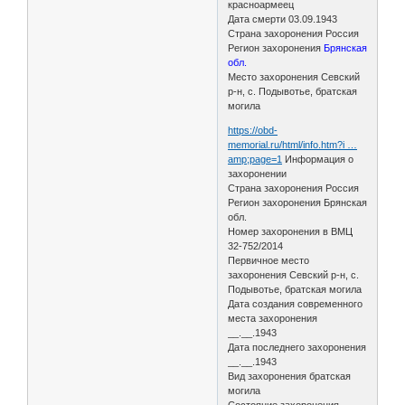
красноармеец
Дата смерти 03.09.1943
Страна захоронения Россия
Регион захоронения
Брянская
обл.
Место захоронения Севский
р-н, с. Подывотье, братская
могила
https://obd-
memorial.ru/html/info.htm?i …
amp;page=1
Информация о
захоронении
Страна захоронения Россия
Регион захоронения Брянская
обл.
Номер захоронения в ВМЦ
32-752/2014
Первичное место
захоронения Севский р-н, с.
Подывотье, братская могила
Дата создания современного
места захоронения
__.__.1943
Дата последнего захоронения
__.__.1943
Вид захоронения братская
могила
Состояние захоронения