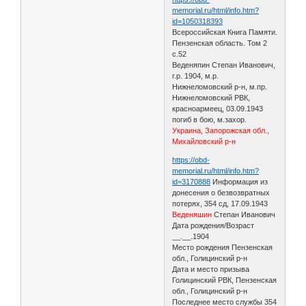
memorial.ru/html/info.htm?
id=1050318393
Всероссийская Книга Памяти.
Пензенская область. Том 2
с.52
Веденяпин Степан Иванович,
г.р. 1904, м.р.
Нижнеломовский р-н, м.пр.
Нижнеломовский РВК,
красноармеец, 03.09.1943
погиб в бою, м.захор.
Украина, Запорожская обл.,
Михайловский р-н
https://obd-
memorial.ru/html/info.htm?
id=3170888
Информация из
донесения о безвозвратных
потерях, 354 сд, 17.09.1943
Веденяшин
Степан Иванович
Дата рождения/Возраст
__.__.1904
Место рождения Пензенская
обл., Голицинский р-н
Дата и место призыва
Голицинский РВК, Пензенская
обл., Голицинский р-н
Последнее место службы 354