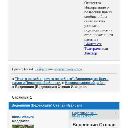
Отечества.
Информацию о
появлении новых
сообщений на
сайте можно
узнавать,
подписавшись на
страничках книги
памяти в
ВКонтакте
,
Телеграмм
или
Твиттер
.
Привет, Гость!
Войдите
или
зарегистрируйтесь
.
»
"Никто не забыт, ничто не забыто". Всенародная Книга
памяти Пензенской области.
»
Нижнеломовский район
»
Веденяпин (Веденяшин) Степан Иванович
Страница:
1
Веденяпин (Веденяшин) Степан Иванович
Поделиться
2016-
1
простомария
01-25 19:33:37
Модератор
Веденяпин Степан