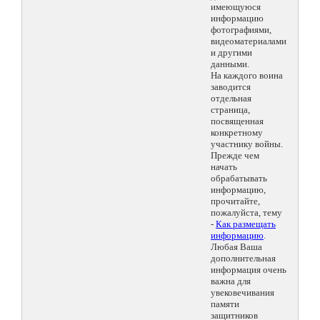
имеющуюся
информацию
фотографиями,
видеоматериалами
и другими
данными.
На каждого воина
заводится
отдельная
страница,
посвященная
конкретному
участнику войны.
Прежде чем
начать
обрабатывать
информацию,
прочитайте,
пожалуйста, тему
-
Как размещать
информацию
.
Любая Ваша
дополнительная
информация очень
важна для
увековечивания
памяти
защитников