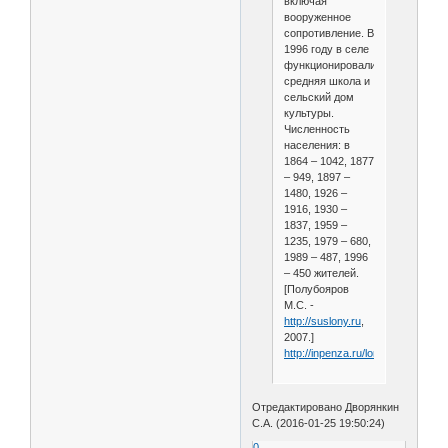
включая
вооруженное
сопротивление. В
1996 году в селе
функционировали
средняя школа и
сельский дом
культуры.
Численность
населения: в
1864 – 1042, 1877
– 949, 1897 –
1480, 1926 –
1916, 1930 –
1837, 1959 –
1235, 1979 – 680,
1989 – 487, 1996
– 450 жителей.
[Полубояров
М.С. -
http://suslony.ru
,
2007.]
http://inpenza.ru/lomov/kera.php
Отредактировано Дворянкин
С.А. (2016-01-25 19:50:24)
0