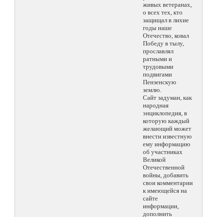
живых ветеранах,
о всех тех, кто
защищал в лихие
годы наше
Отечество, ковал
Победу в тылу,
прославлял
ратными и
трудовыми
подвигами
Пензенскую
землю.
Сайт задуман, как
народная
энциклопедия, в
которую каждый
желающий может
внести известную
ему информацию
об участниках
Великой
Отечественной
войны, добавить
свои комментарии
к имеющейся на
сайте
информации,
дополнить