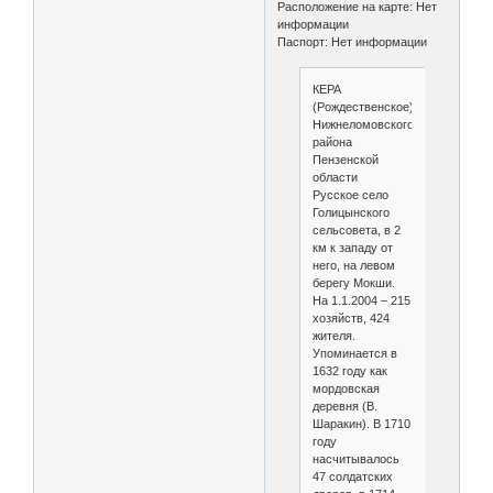
Расположение на карте: Нет
информации
Паспорт: Нет информации
КЕРА
(Рождественское)
Нижнеломовского
района
Пензенской
области
Русское село
Голицынского
сельсовета, в 2
км к западу от
него, на левом
берегу Мокши.
На 1.1.2004 – 215
хозяйств, 424
жителя.
Упоминается в
1632 году как
мордовская
деревня (В.
Шаракин). В 1710
году
насчитывалось
47 солдатских