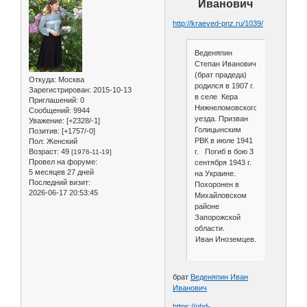
Иванович
http://kraeved-pnz.ru/1039/
Веденяпин
Степан Иванович
(брат прадеда)
Откуда:
Москва
родился в 1907 г.
Зарегистрирован
: 2015-10-13
в селе Кера
Приглашений:
0
Нижнеломовского
Сообщений:
9944
уезда. Призван
Уважение:
[+2328/-1]
Голицынским
Позитив:
[+1757/-0]
РВК в июле 1941
Пол:
Женский
Возраст:
49
г. Погиб в бою 3
[1976-11-19]
Провел на форуме:
сентября 1943 г.
5 месяцев 27 дней
на Украине.
Последний визит:
Похоронен в
2026-06-17 20:53:45
Михайловском
районе
Запорожской
области.
Иван Иноземцев.
брат
Веденяпин Иван
Иванович
https://obd-