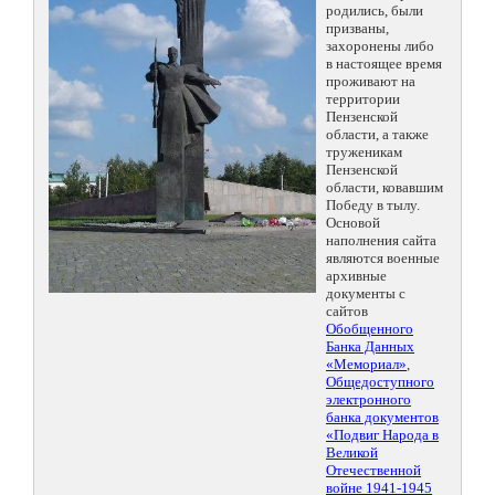
родились, были
призваны,
захоронены либо
в настоящее время
проживают на
территории
Пензенской
области, а также
труженикам
Пензенской
области, ковавшим
Победу в тылу.
Основой
наполнения сайта
являются военные
архивные
документы с
сайтов
Обобщенного
Банка Данных
«Мемориал»
,
Общедоступного
электронного
банка документов
«Подвиг Народа в
Великой
Отечественной
войне 1941-1945