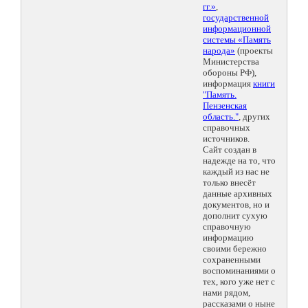
гг.»
,
государственной
информационной
системы «Память
народа»
(проекты
Министерства
обороны РФ),
информация
книги
"Память.
Пензенская
область."
, других
справочных
источников.
Сайт создан в
надежде на то, что
каждый из нас не
только внесёт
данные архивных
документов, но и
дополнит сухую
справочную
информацию
своими бережно
сохраненными
воспоминаниями о
тех, кого уже нет с
нами рядом,
рассказами о ныне