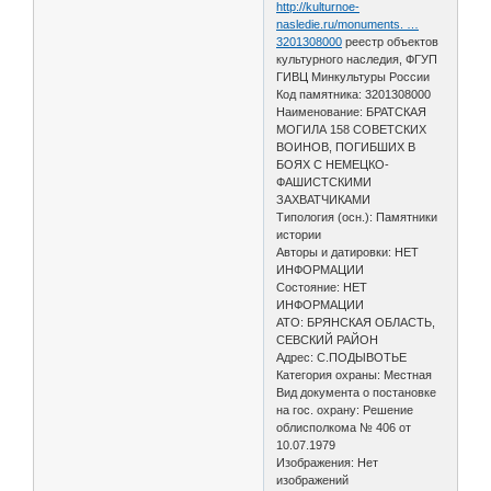
http://kulturnoe-
nasledie.ru/monuments. …
3201308000
реестр объектов
культурного наследия, ФГУП
ГИВЦ Минкультуры России
Код памятника: 3201308000
Наименование: БРАТСКАЯ
МОГИЛА 158 СОВЕТСКИХ
ВОИНОВ, ПОГИБШИХ В
БОЯХ С НЕМЕЦКО-
ФАШИСТСКИМИ
ЗАХВАТЧИКАМИ
Типология (осн.): Памятники
истории
Авторы и датировки: НЕТ
ИНФОРМАЦИИ
Состояние: НЕТ
ИНФОРМАЦИИ
АТО: БРЯНСКАЯ ОБЛАСТЬ,
СЕВСКИЙ РАЙОН
Адрес: С.ПОДЫВОТЬЕ
Категория охраны: Местная
Вид документа о постановке
на гос. охрану: Решение
облисполкома № 406 от
10.07.1979
Изображения: Нет
изображений