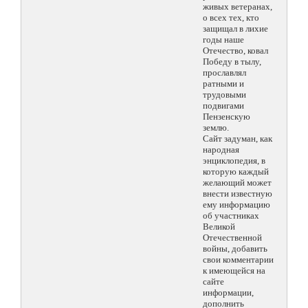
живых ветеранах,
о всех тех, кто
защищал в лихие
годы наше
Отечество, ковал
Победу в тылу,
прославлял
ратными и
трудовыми
подвигами
Пензенскую
землю.
Сайт задуман, как
народная
энциклопедия, в
которую каждый
желающий может
внести известную
ему информацию
об участниках
Великой
Отечественной
войны, добавить
свои комментарии
к имеющейся на
сайте
информации,
дополнить