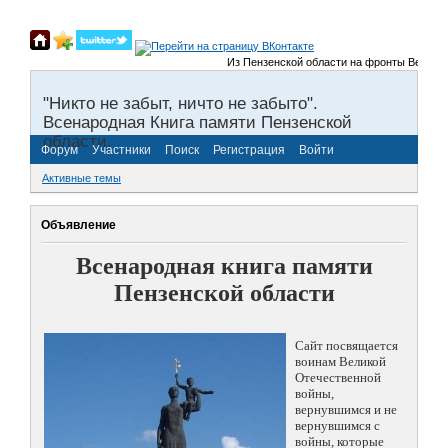
Из Пензенской области на фронты Великой О
"Никто не забыт, ничто не забыто".
Всенародная Книга памяти Пензенской
области.
Форум
Участники
Поиск
Регистрация
Войти
Активные темы
Объявление
Всенародная книга памяти
Пензенской области
Сайт посвящается
воинам Великой
Отечественной
войны,
вернувшимся и не
вернувшимся с
войны, которые