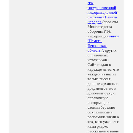
гг.»
,
государственной
информационной
системы «Память
народа»
(проекты
Министерства
обороны РФ),
информация
книги
"Память.
Пензенская
область."
, других
справочных
источников.
Сайт создан в
надежде на то, что
каждый из нас не
только внесёт
данные архивных
документов, но и
дополнит сухую
справочную
информацию
своими бережно
сохраненными
воспоминаниями о
тех, кого уже нет с
нами рядом,
рассказами о ныне