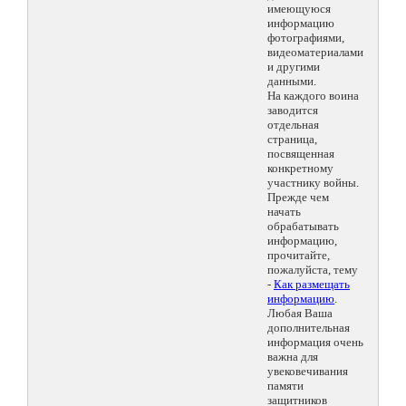
имеющуюся
информацию
фотографиями,
видеоматериалами
и другими
данными.
На каждого воина
заводится
отдельная
страница,
посвященная
конкретному
участнику войны.
Прежде чем
начать
обрабатывать
информацию,
прочитайте,
пожалуйста, тему
-
Как размещать
информацию
.
Любая Ваша
дополнительная
информация очень
важна для
увековечивания
памяти
защитников