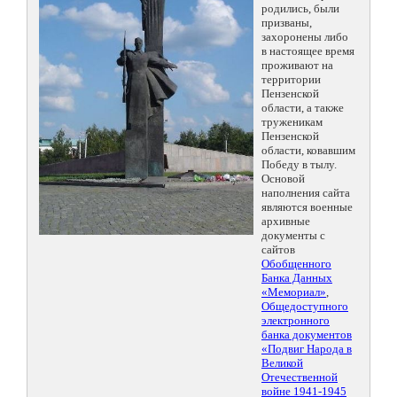
родились, были
призваны,
захоронены либо
в настоящее время
проживают на
территории
Пензенской
области, а также
труженикам
Пензенской
области, ковавшим
Победу в тылу.
Основой
наполнения сайта
являются военные
архивные
документы с
сайтов
Обобщенного
Банка Данных
«Мемориал»
,
Общедоступного
электронного
банка документов
«Подвиг Народа в
Великой
Отечественной
войне 1941-1945