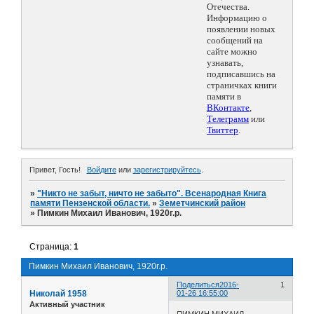
Отечества.
Информацию о
появлении новых
сообщений на
сайте можно
узнавать,
подписавшись на
страничках книги
памяти в
ВКонтакте
,
Телеграмм
или
Твиттер
.
Привет, Гость!
Войдите
или
зарегистрируйтесь
.
»
"Никто не забыт, ничто не забыто". Всенародная Книга
памяти Пензенской области.
»
Земетчинский район
»
Пимкин Михаил Иванович, 1920г.р.
Страница:
1
Пимкин Михаил Иванович, 1920г.р.
Поделиться
2016-
1
Николай 1958
01-26 16:55:00
Активный участник
ПИМКИН МИХАИЛ