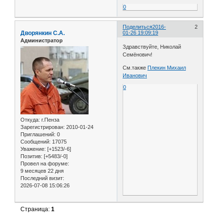
0
Поделиться
2016-
2
Дворянкин С.А.
01-26 19:09:19
Администратор
Здравствуйте, Николай
Семёнович!
См.также
Плекин Михаил
Иванович
0
Откуда:
г.Пенза
Зарегистрирован
: 2010-01-24
Приглашений:
0
Сообщений:
17075
Уважение:
[+1523/-6]
Позитив:
[+5483/-0]
Провел на форуме:
9 месяцев 22 дня
Последний визит:
2026-07-08 15:06:26
Страница:
1