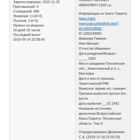
Зарегистрирован
: 2015-11-25
ИВАНОВИЧ 1920 г.р.
Приглашений:
0
Сообщений:
468
Информация из Книги Памяти
Уважение:
[+10/-0]
https://obd-
Позитив:
[+0/-0]
memorial.ru/html/info.htm?
Провел на форуме:
id=1050199081
:
10 дней 18 часов
ID 1050199081
Последний визит:
Фамилия Пимкин
2016-05-14 20:58:06
Имя Михаил
Отчество Иванович
Дата рождения/Возраст
__.__.1920
Место рождения Пензенская
обл., Земетчинский р-н, с.
Матчерка
Дата и место призыва
Земетчинский РВК
Воинское звание мл. сержант
Причина выбытия пропал без
вести
Дата выбытия __.02.1942
Название источника
донесения Всероссийская
Книга Памяти. Пензенская
область. Том 6.
Отредактировано Дворянкин
С.А. (2019-12-18 22:50:29)