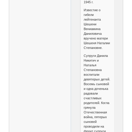
1945 г.
Известие о
гибели
лейтенанта
Шешени
Вениамина
Даниловича
вручено матери
Шешеня Наталии
Степановне.
Супруги Данила
Никитич и
Наталья
Степановна
воспитали
девятерых детей.
Восемь сыновей
и одна доченька
радовали
счастливых
родителей. Когла
грянула
Отечественная
война, пятерых
сыновей
проводили на
фронт супруги