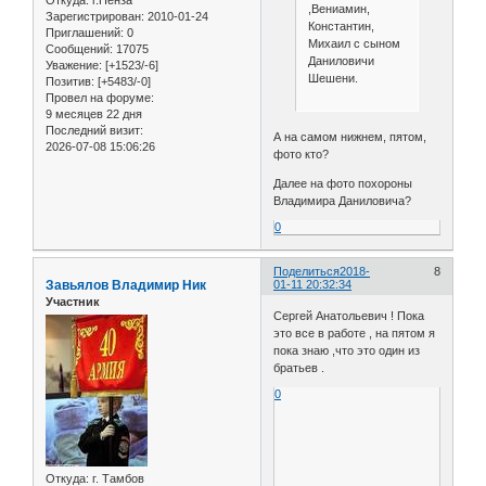
,Вениамин,
Зарегистрирован
: 2010-01-24
Константин,
Приглашений:
0
Михаил с сыном
Сообщений:
17075
Даниловичи
Уважение:
[+1523/-6]
Шешени.
Позитив:
[+5483/-0]
Провел на форуме:
9 месяцев 22 дня
Последний визит:
А на самом нижнем, пятом,
2026-07-08 15:06:26
фото кто?
Далее на фото похороны
Владимира Даниловича?
0
Поделиться
2018-
8
Завьялов Владимир Ник
01-11 20:32:34
Участник
Сергей Анатольевич ! Пока
это все в работе , на пятом я
пока знаю ,что это один из
братьев .
0
Откуда:
г. Тамбов