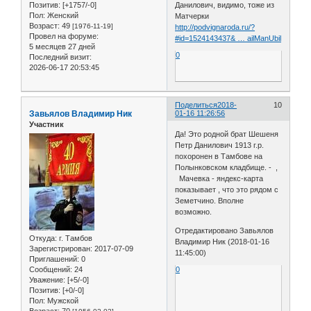
Данилович, видимо, тоже из
Позитив:
[+1757/-0]
Пол:
Женский
Матчерки
Возраст:
49
[1976-11-19]
http://podvignaroda.ru/?
Провел на форуме:
#id=1524143437& … ailManUbil
5 месяцев 27 дней
0
Последний визит:
2026-06-17 20:53:45
Поделиться
2018-
10
Завьялов Владимир Ник
01-16 11:26:56
Участник
Да! Это родной брат Шешеня
Петр Данилович 1913 г.р.
похоронен в Тамбове на
Полынковском кладбище. - ,
Мачевка - яндекс-карта
показывает , что это рядом с
Земетчино. Вполне
возможно.
Отредактировано Завьялов
Откуда:
г. Тамбов
Владимир Ник (2018-01-16
Зарегистрирован
: 2017-07-09
11:45:00)
Приглашений:
0
Сообщений:
24
0
Уважение:
[+5/-0]
Позитив:
[+0/-0]
Пол:
Мужской
Возраст:
70