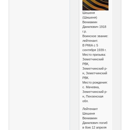
Шешеня
(Шишеня)
Вениамин
Данилович 1918
г.р.
Воинское звание:
лейтенант.
В РККА с 5
сентября 1939 г.
Место призыва:
Земетчинский
РВК,
Земетчинский р-
н, Земетчинский
РВК.
Место рождения:
с. Мачевка,
Земетчинский р-
н, Пензенская
обл.
Лейтенант
Шешеня
Вениамин
Данилович погиб
в бою 12 апреля