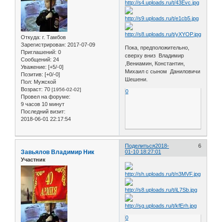
Откуда:
г. Тамбов
Зарегистрирован
: 2017-07-09
Пока, предположительно,
Приглашений:
0
сверху вниз Владимир
Сообщений:
24
,Вениамин, Константин,
Уважение:
[+5/-0]
Михаил с сыном Даниловичи
Позитив:
[+0/-0]
Шешени.
Пол:
Мужской
Возраст:
70
[1956-02-02]
0
Провел на форуме:
9 часов 10 минут
Последний визит:
2018-06-01 22:17:54
Поделиться
2018-
6
Завьялов Владимир Ник
01-10 18:27:01
Участник
0