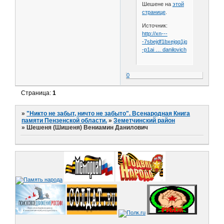
Шешене на
этой
странице
.
Источник:
http://xn---
-7sbejdf1bxejqq1jg.xn-
-p1ai … danilovich
0
Страница:
1
»
"Никто не забыт, ничто не забыто". Всенародная Книга
памяти Пензенской области.
»
Земетчинский район
»
Шешеня (Шишеня) Вениамин Данилович