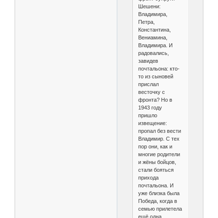
Шешени:
Владимира,
Петра,
Константина,
Вениамина,
Владимира. И
радовались,
завидев
почтальона: кто-
то из сыновей
прислал
весточку с
фронта? Но в
1943 году
пришло
извещение:
пропал без вести
Владимир. С тех
пор они, как и
многие родители
и жёны бойцов,
стали бояться
прихода
почтальона. И
уже близка была
Победа, когда в
семью прилетела
ещё одна