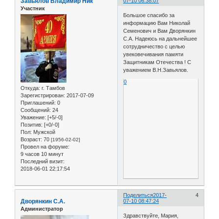
Завьялов Владимир Ник
07-10 06:38:07
Участник
Большое спасибо за
информацию Вам Николай
Семенович и Вам Дворянкин
С.А. Надеюсь на дальнейшее
сотрудничество с целью
увековечивания памяти
Защитникам Отечества ! С
уважением В.Н.Завьялов.
0
Откуда:
г. Тамбов
Зарегистрирован
: 2017-07-09
Приглашений:
0
Сообщений:
24
Уважение:
[+5/-0]
Позитив:
[+0/-0]
Пол:
Мужской
Возраст:
70
[1956-02-02]
Провел на форуме:
9 часов 10 минут
Последний визит:
2018-06-01 22:17:54
Поделиться
2017-
4
Дворянкин С.А.
07-10 08:47:24
Администратор
Здравствуйте, Мария,