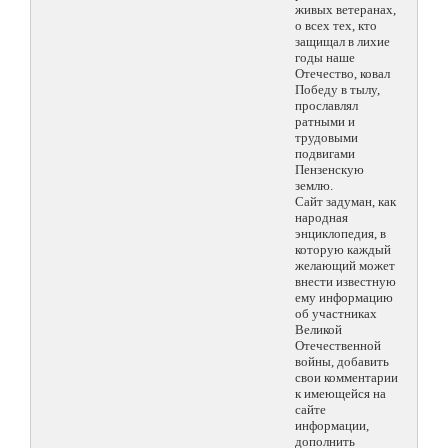
живых ветеранах,
о всех тех, кто
защищал в лихие
годы наше
Отечество, ковал
Победу в тылу,
прославлял
ратными и
трудовыми
подвигами
Пензенскую
землю.
Сайт задуман, как
народная
энциклопедия, в
которую каждый
желающий может
внести известную
ему информацию
об участниках
Великой
Отечественной
войны, добавить
свои комментарии
к имеющейся на
сайте
информации,
дополнить