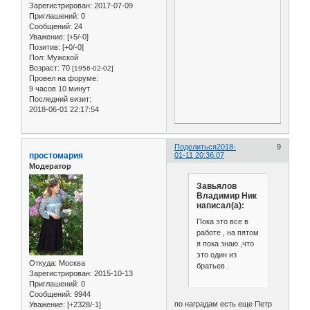
Зарегистрирован
: 2017-07-09
Приглашений:
0
Сообщений:
24
Уважение:
[+5/-0]
Позитив:
[+0/-0]
Пол:
Мужской
Возраст:
70
[1956-02-02]
Провел на форуме:
9 часов 10 минут
Последний визит:
2018-06-01 22:17:54
Поделиться
2018-
9
простомария
01-11 20:36:07
Модератор
Завьялов
Владимир Ник
написал(а):
Пока это все в
работе , на пятом
я пока знаю ,что
это один из
Откуда:
Москва
братьев .
Зарегистрирован
: 2015-10-13
Приглашений:
0
Сообщений:
9944
по наградам есть еще Петр
Уважение:
[+2328/-1]