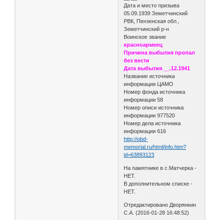
Дата и место призыва
05.09.1939 Земетчинский
РВК, Пензенская обл.,
Земетчинский р-н
Воинское звание
красноармеец
Причина выбытия пропал
без вести
Дата выбытия __.12.1941
Название источника
информации ЦАМО
Номер фонда источника
информации 58
Номер описи источника
информации 977520
Номер дела источника
информации 616
http://obd-
memorial.ru/html/info.htm?
id=63893123
На памятнике в с.Матчерка -
НЕТ.
В дополнительном списке -
НЕТ.
Отредактировано Дворянкин
С.А. (2016-01-28 16:48:52)