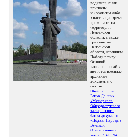
родились, были
призваны,
захоронены либо
в настоящее время
проживают на
территории
Пензенской
области, а также
труженикам
Пензенской
области, ковавшим
Победу в тылу.
Основой
наполнения сайта
являются военные
архивные
документы с
сайтов
Обобщенного
Банка Данных
«Мемориал»
,
Общедоступного
электронного
банка документов
«Подвиг Народа в
Великой
Отечественной
войне 1941-1945