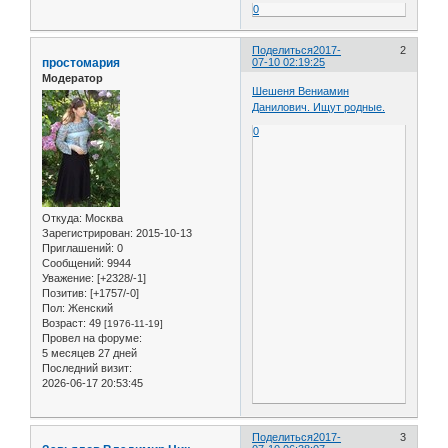
0
Поделиться
2017-
2
простомария
07-10 02:19:25
Модератор
Шешеня Вениамин
Данилович. Ищут родные.
0
Откуда:
Москва
Зарегистрирован
: 2015-10-13
Приглашений:
0
Сообщений:
9944
Уважение:
[+2328/-1]
Позитив:
[+1757/-0]
Пол:
Женский
Возраст:
49
[1976-11-19]
Провел на форуме:
5 месяцев 27 дней
Последний визит:
2026-06-17 20:53:45
Поделиться
2017-
3