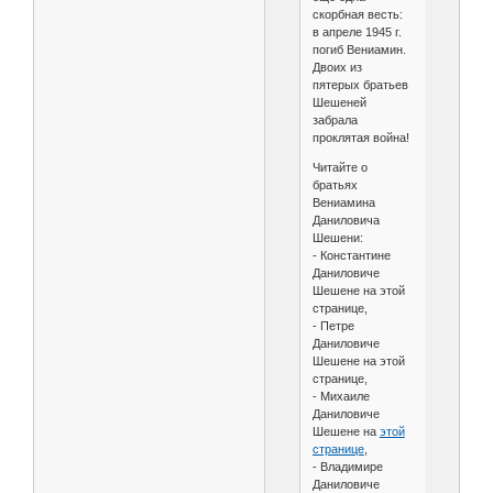
скорбная весть:
в апреле 1945 г.
погиб Вениамин.
Двоих из
пятерых братьев
Шешеней
забрала
проклятая война!
Читайте о
братьях
Вениамина
Даниловича
Шешени:
- Константине
Даниловиче
Шешене на этой
странице,
- Петре
Даниловиче
Шешене на этой
странице,
- Михаиле
Даниловиче
Шешене на
этой
странице
,
- Владимире
Даниловиче