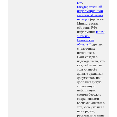
гг.»
,
государственной
информационной
системы «Память
народа»
(проекты
Министерства
обороны РФ),
информация
книги
"Память.
Пензенская
область."
, других
справочных
источников.
Сайт создан в
надежде на то, что
каждый из нас не
только внесёт
данные архивных
документов, но и
дополнит сухую
справочную
информацию
своими бережно
сохраненными
воспоминаниями о
тех, кого уже нет с
нами рядом,
рассказами о ныне