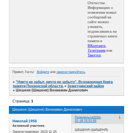
Отечества.
Информацию о
появлении новых
сообщений на
сайте можно
узнавать,
подписавшись на
страничках книги
памяти в
ВКонтакте
,
Телеграмм
или
Твиттер
.
Привет, Гость!
Войдите
или
зарегистрируйтесь
.
»
"Никто не забыт, ничто не забыто". Всенародная Книга
памяти Пензенской области.
»
Земетчинский район
»
Шешеня (Шишеня) Вениамин Данилович
Страница:
1
Шешеня (Шишеня) Вениамин Данилович
Поделиться
2016-
1
Николай 1958
01-28 15:51:55
Активный участник
ШЕШЕНЯ (ШИШЕНЯ)
Зарегистрирован
: 2015-11-25