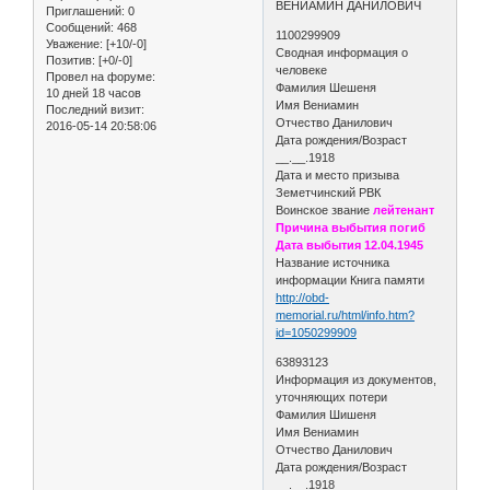
ВЕНИАМИН ДАНИЛОВИЧ
Приглашений:
0
Сообщений:
468
1100299909
Уважение:
[+10/-0]
Сводная информация о
Позитив:
[+0/-0]
человеке
Провел на форуме:
Фамилия Шешеня
10 дней 18 часов
Имя Вениамин
Последний визит:
Отчество Данилович
2016-05-14 20:58:06
Дата рождения/Возраст
__.__.1918
Дата и место призыва
Земетчинский РВК
Воинское звание
лейтенант
Причина выбытия погиб
Дата выбытия 12.04.1945
Название источника
информации Книга памяти
http://obd-
memorial.ru/html/info.htm?
id=1050299909
63893123
Информация из документов,
уточняющих потери
Фамилия Шишеня
Имя Вениамин
Отчество Данилович
Дата рождения/Возраст
__.__.1918