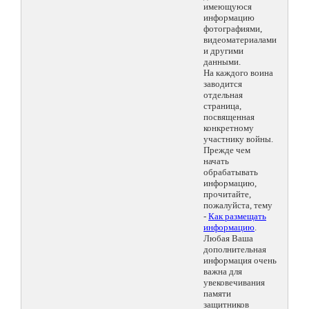
имеющуюся
информацию
фотографиями,
видеоматериалами
и другими
данными.
На каждого воина
заводится
отдельная
страница,
посвященная
конкретному
участнику войны.
Прежде чем
начать
обрабатывать
информацию,
прочитайте,
пожалуйста, тему
-
Как размещать
информацию
.
Любая Ваша
дополнительная
информация очень
важна для
увековечивания
памяти
защитников