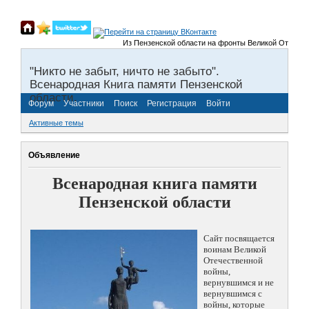
Из Пензенской области на фронты Великой Отечественно
"Никто не забыт, ничто не забыто".
Всенародная Книга памяти Пензенской
области.
Форум
Участники
Поиск
Регистрация
Войти
Активные темы
Объявление
Всенародная книга памяти
Пензенской области
Сайт посвящается
воинам Великой
Отечественной
войны,
вернувшимся и не
вернувшимся с
войны, которые