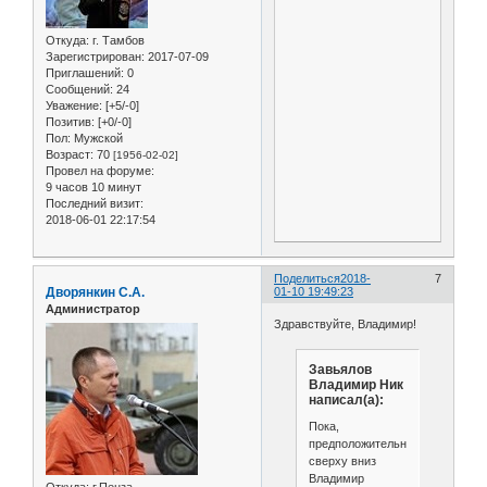
Откуда:
г. Тамбов
Зарегистрирован
: 2017-07-09
Приглашений:
0
Сообщений:
24
Уважение:
[+5/-0]
Позитив:
[+0/-0]
Пол:
Мужской
Возраст:
70
[1956-02-02]
Провел на форуме:
9 часов 10 минут
Последний визит:
2018-06-01 22:17:54
Поделиться
2018-
7
Дворянкин С.А.
01-10 19:49:23
Администратор
Здравствуйте, Владимир!
Завьялов
Владимир Ник
написал(а):
Пока,
предположительно,
сверху вниз
Владимир
Откуда:
г.Пенза