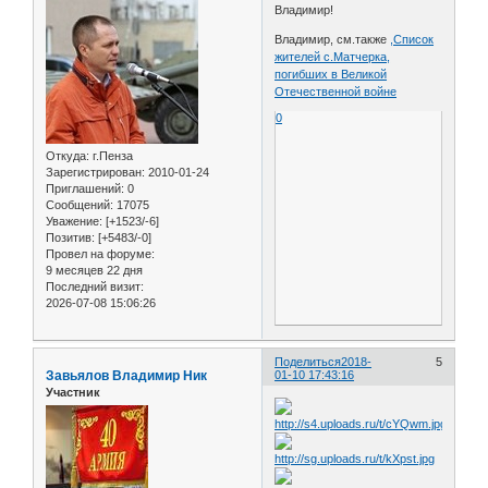
Владимир!
Владимир, см.также
,Список
жителей с.Матчерка,
погибших в Великой
Отечественной войне
0
Откуда:
г.Пенза
Зарегистрирован
: 2010-01-24
Приглашений:
0
Сообщений:
17075
Уважение:
[+1523/-6]
Позитив:
[+5483/-0]
Провел на форуме:
9 месяцев 22 дня
Последний визит:
2026-07-08 15:06:26
Поделиться
2018-
5
Завьялов Владимир Ник
01-10 17:43:16
Участник