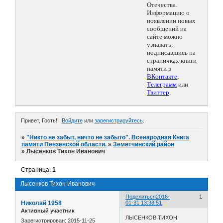
Отечества.
Информацию о
появлении новых
сообщений на
сайте можно
узнавать,
подписавшись на
страничках книги
памяти в
ВКонтакте
,
Телеграмм
или
Твиттер
.
Привет, Гость!
Войдите
или
зарегистрируйтесь
.
»
"Никто не забыт, ничто не забыто". Всенародная Книга
памяти Пензенской области.
»
Земетчинский район
»
Лысенков Тихон Иванович
Страница:
1
Лысенков Тихон Иванович
Поделиться
2016-
1
Николай 1958
01-31 13:38:51
Активный участник
ЛЫСЕНКОВ ТИХОН
Зарегистрирован
: 2015-11-25