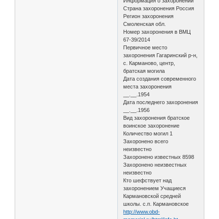
Информация о захоронении
Страна захоронения Россия
Регион захоронения
Смоленская обл.
Номер захоронения в ВМЦ
67-39/2014
Первичное место
захоронения Гагаринский р-н,
с. Карманово, центр,
братская могила
Дата создания современного
места захоронения
__.__.1954
Дата последнего захоронения
__.__.1956
Вид захоронения братское
воинское захоронение
Количество могил 1
Захоронено всего
неизвестно
Захоронено известных 8598
Захоронено неизвестных
неизвестно
Кто шефствует над
захоронением Учащиеся
Кармановской средней
школы. с.п. Кармановское
http://www.obd-