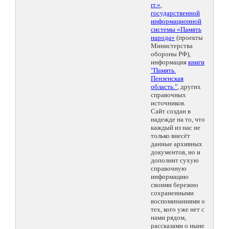
гг.»
,
государственной
информационной
системы «Память
народа»
(проекты
Министерства
обороны РФ),
информация
книги
"Память.
Пензенская
область."
, других
справочных
источников.
Сайт создан в
надежде на то, что
каждый из нас не
только внесёт
данные архивных
документов, но и
дополнит сухую
справочную
информацию
своими бережно
сохраненными
воспоминаниями о
тех, кого уже нет с
нами рядом,
рассказами о ныне