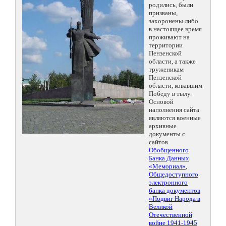
родились, были
призваны,
захоронены либо
в настоящее время
проживают на
территории
Пензенской
области, а также
труженикам
Пензенской
области, ковавшим
Победу в тылу.
Основой
наполнения сайта
являются военные
архивные
документы с
сайтов
Обобщенного
Банка Данных
«Мемориал»
,
Общедоступного
электронного
банка документов
«Подвиг Народа в
Великой
Отечественной
войне 1941-1945