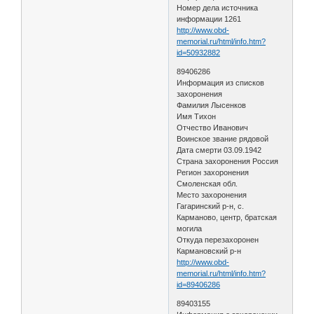
Номер дела источника
информации 1261
http://www.obd-
memorial.ru/html/info.htm?
id=50932882
89406286
Информация из списков
захоронения
Фамилия Лысенков
Имя Тихон
Отчество Иванович
Воинское звание рядовой
Дата смерти 03.09.1942
Страна захоронения Россия
Регион захоронения
Смоленская обл.
Место захоронения
Гагаринский р-н, с.
Карманово, центр, братская
могила
Откуда перезахоронен
Кармановский р-н
http://www.obd-
memorial.ru/html/info.htm?
id=89406286
89403155