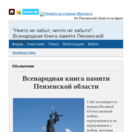
Из Пензенской области на фронты Велик
"Никто не забыт, ничто не забыто".
Всенародная Книга памяти Пензенской
области.
Форум
Участники
Поиск
Регистрация
Войти
Активные темы
Объявление
Всенародная книга памяти
Пензенской области
Сайт посвящается
воинам Великой
Отечественной
войны,
вернувшимся и не
вернувшимся с
войны, которые