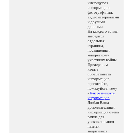
имеющуюся
информацию
фотографиями,
видеоматериалами
и другими
данными.
На каждого воина
заводится
отдельная
страница,
посвященная
конкретному
участнику войны.
Прежде чем
начать
обрабатывать
информацию,
прочитайте,
пожалуйста, тему
-
Как размещать
информацию
.
Любая Ваша
дополнительная
информация очень
важна для
увековечивания
памяти
защитников