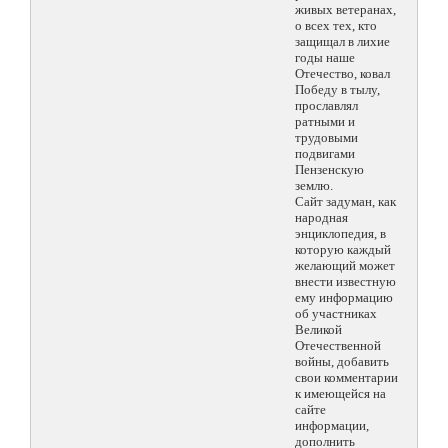
живых ветеранах,
о всех тех, кто
защищал в лихие
годы наше
Отечество, ковал
Победу в тылу,
прославлял
ратными и
трудовыми
подвигами
Пензенскую
землю.
Сайт задуман, как
народная
энциклопедия, в
которую каждый
желающий может
внести известную
ему информацию
об участниках
Великой
Отечественной
войны, добавить
свои комментарии
к имеющейся на
сайте
информации,
дополнить