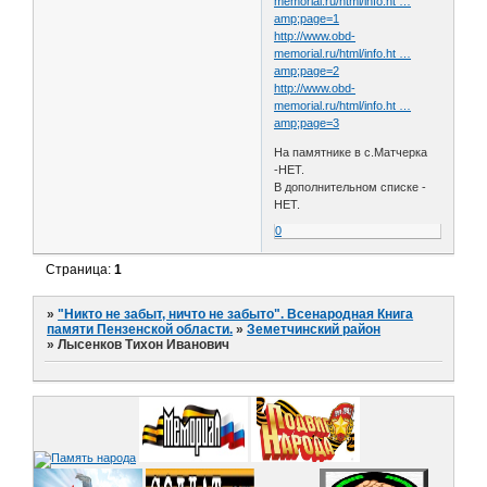
memorial.ru/html/info.ht …
amp;page=1
http://www.obd-
memorial.ru/html/info.ht …
amp;page=2
http://www.obd-
memorial.ru/html/info.ht …
amp;page=3
На памятнике в с.Матчерка
-НЕТ.
В дополнительном списке -
НЕТ.
0
Страница:
1
»
"Никто не забыт, ничто не забыто". Всенародная Книга
памяти Пензенской области.
»
Земетчинский район
»
Лысенков Тихон Иванович