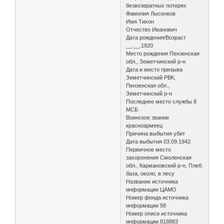
безвозвратных потерях
Фамилия Лысенков
Имя Тихон
Отчество Иванович
Дата рождения/Возраст
__.__.1920
Место рождения Пензенская
обл., Земетчинский р-н
Дата и место призыва
Земетчинский РВК,
Пензенская обл.,
Земетчинский р-н
Последнее место службы 8
МСБ
Воинское звание
красноармеец
Причина выбытия убит
Дата выбытия 03.09.1942
Первичное место
захоронения Смоленская
обл., Кармановский р-н, Плеб.
база, около, в лесу
Название источника
информации ЦАМО
Номер фонда источника
информации 58
Номер описи источника
информации 818883