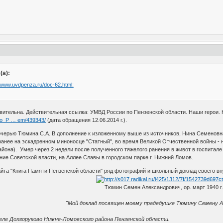
(а):
//www.uvdpenza.ru/doc-62.html:
вительна. Действительная ссылка: УМВД России по Пензенской области. Наши герои. 
po_P … em/439343/
(дата обращения 12.06.2014 г.).
дочерью Тюмина С.А. В дополнение к изложенному выше из источников, Нина Семеновн
ранее на эскадренном миноносце "Статный", во время Великой Отчественной войны - н
она). Умер через 2 недели после полученного тяжелого ранения в живот в госпитале 
ние Советской власти, на Аллее Славы в городском парке г. Нижний Ломов.
йта "Книга Памяти Пензенской области" ряд фотографий и школьный доклад своего в
Тюмин Семен Александрович, ор. март 1940 г.
"Мой доклад посвящен моему прадедушке Тюмину Семену А
селе Долгоруково Нижне-Ломовского района Пензенской области.