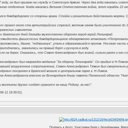
7 году, он был призван на службу в Советскую Армию. Через два года началась сове
ого отделения. Когда началась Великая Отечественная война, этот корабль 22 ию
ался бомбардировке со стороны врага. Стойко и решительно действовали моряки. О
ск» провел около ста артиллерийских стрельб, метким огнем было уничтожено до 
вражеских самолетов.
ех девятисот дней блокады мужественно оборонял город-герой Ленинград.
 семидесяти фашистских бомбардировщиков одновременно атаковали «Петропавловск
проломилась, башня, "подпрыгнув", упала в образовавшейся пролом. Носовая часть
иподнялась, завалилась на правый борт и рухнула в воду.
сло на берег. Оказалось, что Семен Александрович был живой, сильно ранен и его 
лександрович был награжден медалью "За оборону Ленинграда". Он прибыл в Н-Ломов
азавшей вооруженное сопротивление, Семен Александрович Тюмин был смертельно ран
ндрович похоронен в Братской могиле в центральном парке г. Н-Ломов.
а Александровича внесено во Всенародную Книгу памяти Пензенской области "Никт
и миллионы других солдат сражался за нашу Родину, за нас!".
06-12 19:30:01)
Подпись к фото: Участники боев с белофинами. Март 