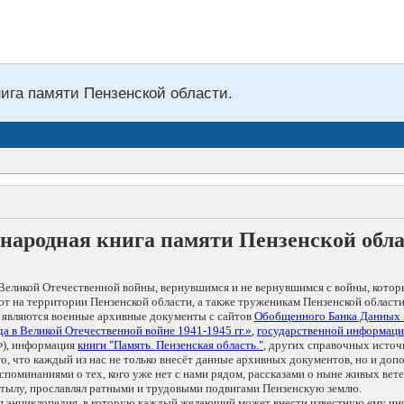
нига памяти Пензенской области.
народная книга памяти Пензенской обл
Великой Отечественной войны, вернувшимся и не вернувшимся с войны, котор
т на территории Пензенской области, а также труженикам Пензенской области
 являются военные архивные документы с сайтов
Обобщенного Банка Данных
а в Великой Отечественной войне 1941-1945 гг.»
,
государственной информаци
), информация
книги "Память. Пензенская область."
, других справочных источ
 то, что каждый из нас не только внесёт данные архивных документов, но и 
оминаниями о тех, кого уже нет с нами рядом, рассказами о ныне живых ветер
в тылу, прославлял ратными и трудовыми подвигами Пензенскую землю.
ая энциклопедия, в которую каждый желающий может внести известную ему и