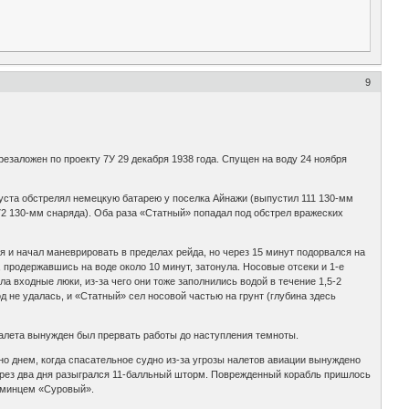
9
резаложен по проекту 7У 29 декабря 1938 года. Спущен на воду 24 ноября
густа обстрелял немецкую батарею у поселка Айнажи (выпустил 111 130-мм
72 130-мм снаряда). Оба раза «Статный» попадал под обстрел вражеских
ря и начал маневрировать в пределах рейда, но через 15 минут подорвался на
 продержавшись на воде около 10 минут, затонула. Носовые отсеки и 1-е
а входные люки, из-за чего они тоже заполнились водой в течение 1,5-2
 не удалась, и «Статный» сел носовой частью на грунт (глубина здесь
 налета вынужден был прервать работы до наступления темноты.
но днем, когда спасательное судно из-за угрозы налетов авиации вынуждено
 через два дня разыгрался 11-балльный шторм. Поврежденный корабль пришлось
эсминцем «Суровый».