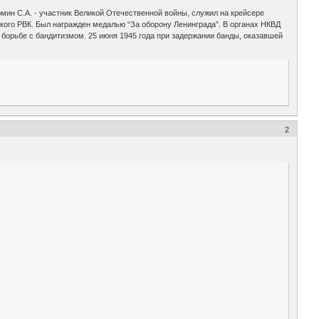
мин С.А. - участник Великой Отечественной войны, служил на крейсере
кого РВК. Был награжден медалью “За оборону Ленинграда”. В органах НКВД
 борьбе с бандитизмом. 25 июня 1945 года при задержании банды, оказавшей
2