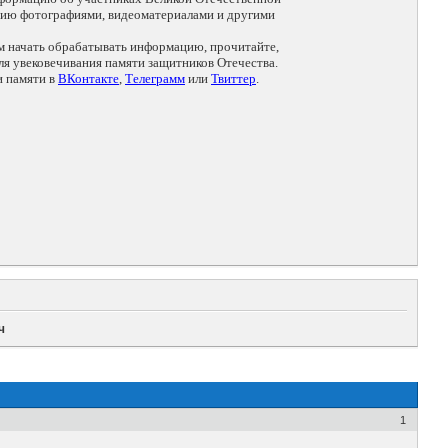
цию фотографиями, видеоматериалами и другими
ем начать обрабатывать информацию, прочитайте,
я увековечивания памяти защитников Отечества.
и памяти в
ВКонтакте
,
Телеграмм
или
Твиттер
.
ч
1