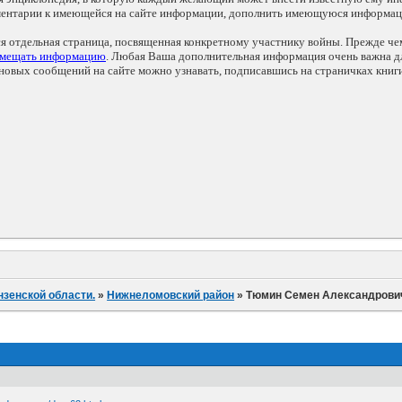
мментарии к имеющейся на сайте информации, дополнить имеющуюся информа
ся отдельная страница, посвященная конкретному участнику войны. Прежде ч
змещать информацию
. Любая Ваша дополнительная информация очень важна дл
овых сообщений на сайте можно узнавать, подписавшись на страничках книг
нзенской области.
»
Нижнеломовский район
»
Тюмин Семен Александрови