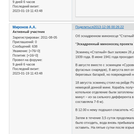
9 дней 6 часов
Последний визит:
2023-01-19 11:43:48
Миронов А.А.
Поделиться
2013-12-06 00:26:22
Активный участник
Об эскадренном миноносце "Статный
Зарегистрирован
: 2011-08-05
Приглашений:
0
"
Эскадренный миноносец проекта 
Сообщений:
638
Уважение:
[+76/-0]
Эсминец «Статный» был заложен 26 де
Позитив:
[+16/-0]
1939 года. В июне 1941 года проходи
Провел на форуме:
9 дней 6 часов
В августе вместе с эсминцем «Суров
Последний визит:
фугасных снарядов), 8 августа вел о
2023-01-19 11:43:48
береговых батарей, но повреждений н
18 августа эсминец стоял на рейде Р
немецкой донной мине. Корабль получ
котельное отделение были затоплены п
минут – из-за сильного дифферента в
составляла 7-8 м).
В 12.00 к нему подошел спасатель «С
Затем в течение 3,5 суток продолжал
было отходить, вода вновь прибывала
оставить. На пятые сутки после взры