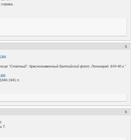
 справа.
5
сце "Статный". Краснознаменный Балтийский флот. Ленинград. 6/VI-40 г."
940-1941 гг.
6
и Т.