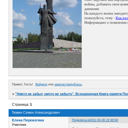
войны, добавить свои ко
данными.
На каждого воина заводит
пожалуйста, тему -
Как ра
Информацию о появлении н
Привет, Гость!
Войдите
или
зарегистрируйтесь
.
»
"Никто не забыт, ничто не забыто". Всенародная Книга памяти Пе
Страница:
1
Тюмин Семен Александрович
Елена Пережогина
Поделиться
2011-03-30 22:48:50
Участник