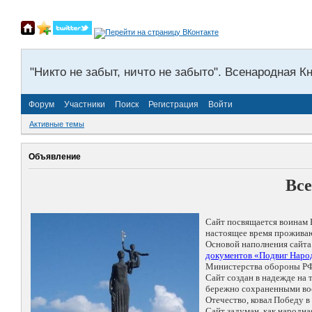
"Никто не забыт, ничто не забыто". Всенародная К
Форум
Участники
Поиск
Регистрация
Войти
Активные темы
Объявление
Все
Сайт посвящается воинам 
настоящее время проживаю
Основой наполнения сайта
документов «Подвиг Народ
Министерства обороны РФ
Сайт создан в надежде на
бережно сохраненными восп
Отечество, ковал Победу 
Сайт задуман, как народн