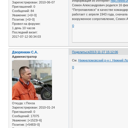
Информация из Интернет
http://www.
Зарегистрирован
: 2010-06-07
Семен Александрович родился 16 фев
Приглашений:
0
“Петропавловск” в качестве командир
Сообщений:
84
работает с апреля 1943 года, сначал
Уважение:
[+0/-0]
вооруженное сопротивление, Семен А
Позитив:
[+0/-0]
Провел на форуме:
0
1 день 10 часов
Последний визит:
2017-07-12 00:34:03
Дворянкин С.А.
Поделиться
2013-11-27 15:12:06
Администратор
См.
Нижнеломовский р-н г. Нижний Л
0
Откуда:
г.Пенза
Зарегистрирован
: 2010-01-24
Приглашений:
0
Сообщений:
17075
Уважение:
[+1523/-6]
Позитив:
[+5483/-0]