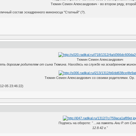
Тюмин Семен Александрович - во втором ряду, второй
личный состав эскадренного миноносца "Статный" (?).
Тюмин Семен Александрович
ять дорогим родителям от сына Тюмина. Находясь на службе на эскадренном миноно
Тюмин Семен Александрович со своими родителями. Ор. 1
12-05 23:46:22)
Подпись на обороте:
" ...на память Ани Р. от Сен
12.8.42 г."