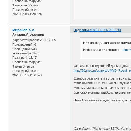
Провел на форуме:
9 месяцев 22 дня
Последний визит:
2026-07-08 15:06:26
Миронов А.А.
Поделиться
2013-12-05 23:14:18
Активный участник
Зарегистрирован
: 2011-08-05
Елена Пережогина написал
Приглашений:
0
Сообщений:
638
Информация из Интернет
http:
Уважение:
[+76/-0]
Позитив:
[+16/-0]
Провел на форуме:
Ссылка на сегодняшний день недейст
9 дней 6 часов
http://58.mvd.ru/gumvd/UMVD_Rossii_
Последний визит:
2023-01-19 11:43:48
Удалось разыскать и встретиться с 
финской войны 1939-1940 гг. Служил 
Мокрый Мичкас (ныне Пачелмского рай
братская могила погибших за укрепле
Нина Семеновна предоставила для са
Он родился 16 февраля 1919 года в 