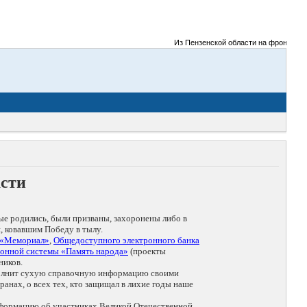
Из Пензенской области на фронты Велико
асти
ые родились, были призваны, захоронены либо в
, ковавшим Победу в тылу.
 «Мемориал»
,
Общедоступного электронного банка
онной системы «Память народа»
(проекты
ников.
дополнит сухую справочную информацию своими
анах, о всех тех, кто защищал в лихие годы наше
нформацию об участниках Великой Отечественной