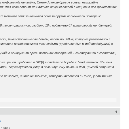
тско-финляндская война, Семен Александрович воевал на корабле
ня 1941 года первым на Балтике открыл боевой счет, сбив два фашистских
т меткого огня зенитчиков один за другим вспыхивали "юнкерсы"
18 тысяч фашистов, разбито 18 и подавлено 87 артиллерийских батарей,
», были сброшены две бомбы, весом по 500 кг, которые разорвались с
 вместе с находившимися там людьми (среди них был и мой прадедушка) с
случайно обнаружили среди погибших товарищей. Его отправили в госпиталь,
ский район и работал в НКВД в отделе по борьбе с бандитизмом. 25 июня
ен. Через сутки он умер в больнице. Ему было 26 лет, (а моей бабушке в
о не забыт, ничто не забыто", которая находится в Пензе, у памятника
4
1940 г.