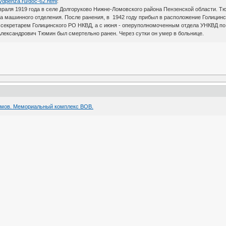
uvdpenza.ru/doc-62.html
:
раля 1919 года в селе Долгоруково Нижне-Ломовского района Пензенской области. Тю
а машинного отделения. После ранения, в 1942 году прибыл в расположение Голицинс
а секретарем Голицинского РО НКВД, а с июня - оперуполномоченным отдела УНКВД по
лександрович Тюмин был смертельно ранен. Через сутки он умер в больнице.
омов. Мемориальный комплекс ВОВ.