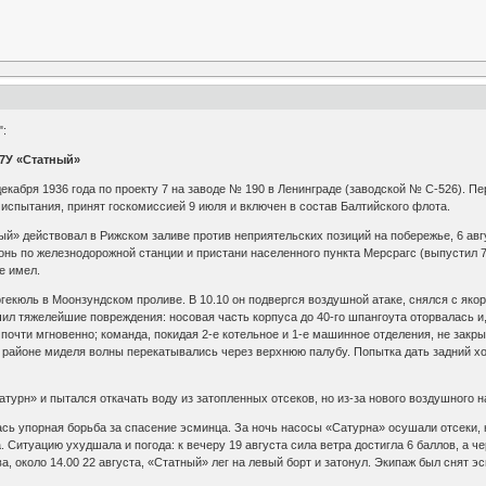
":
7У «Статный»
кабря 1936 года по проекту 7 на заводе № 190 в Ленинграде (заводской № С-526). Пе
л испытания, принят госкомиссией 9 июля и включен в состав Балтийского флота.
ый» действовал в Рижском заливе против неприятельских позиций на побережье, 6 ав
гонь по железнодорожной станции и пристани населенного пункта Мерсрагс (выпустил 
е имел.
огекюль в Моонзундском проливе. В 10.10 он подвергся воздушной атаке, снялся с яко
ил тяжелейшие повреждения: носовая часть корпуса до 40-го шпангоута оторвалась и,
очти мгновенно; команда, покидая 2-е котельное и 1-е машинное отделения, не закрыл
 районе миделя волны перекатывались через верхнюю палубу. Попытка дать задний ход
атурн» и пытался откачать воду из затопленных отсеков, но из-за нового воздушного
ась упорная борьба за спасение эсминца. За ночь насосы «Сатурна» осушали отсеки, 
. Ситуацию ухудшала и погода: к вечеру 19 августа сила ветра достигла 6 баллов, а
ва, около 14.00 22 августа, «Статный» лег на левый борт и затонул. Экипаж был снят 