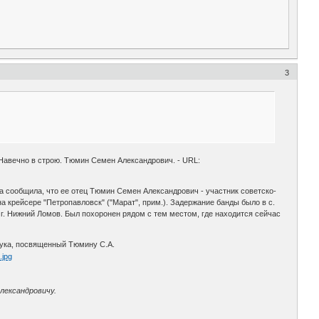
3
Навечно в строю. Тюмин Семен Александрович. - URL:
а сообщила, что ее отец Тюмин Семен Александрович - участник советско-
а крейсере "Петропавловск" ("Марат", прим.). Задержание банды было в с.
г. Нижний Ломов. Был похоронен рядом с тем местом, где находится сейчас
нука, посвященный Тюмину С.А.
лександровичу.