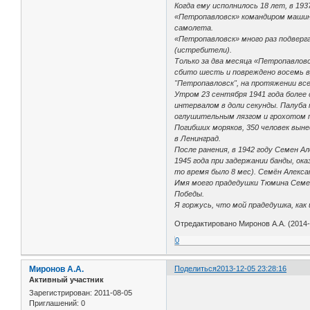
Когда ему исполнилось 18 лет, в 193
«Петропавловск» командиром машинн
самолета.
«Петропавловск» много раз подверг
(истребители).
Только за два месяца «Петропавлов
сбито шесть и повреждено восемь 
"Петропавловск", на протяжении вс
Утром 23 сентября 1941 года более
интервалом в доли секунды. Палуба 
оглушительным лязгом и грохотом пр
Погибших моряков, 350 человек выне
в Ленинград.
После ранения, в 1942 году Семен А
1945 года при задержании банды, ок
то время было 8 мес). Семён Алекса
Имя моего прадедушки Тюмина Семен
Победы.
Я горжусь, что мой прадедушка, как 
Отредактировано Миронов А.А. (2014-
0
Миронов А.А.
Поделиться
2013-12-05 23:28:16
Активный участник
Зарегистрирован
: 2011-08-05
Приглашений:
0