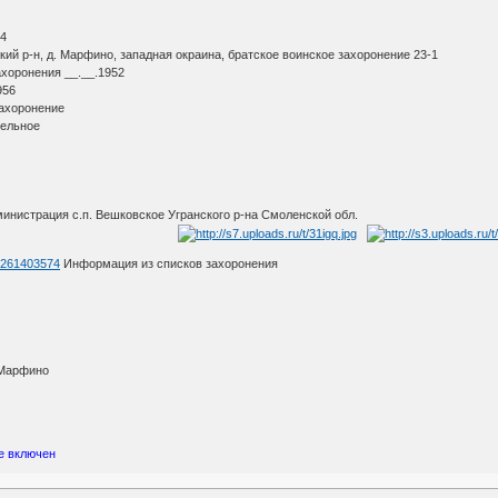
14
ий р-н, д. Марфино, западная окраина, братское воинское захоронение 23-1
ахоронения __.__.1952
956
захоронение
тельное
инистрация с.п. Вешковское Угранского р-на Смоленской обл.
d=261403574
Информация из списков захоронения
 Марфино
е включен