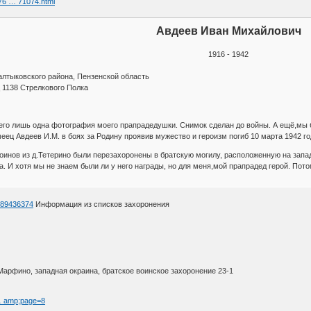
76 … 71074.html
Авдеев Иван Михайлович
1916 - 1942
алтыковского района, Пензенской область
 1138 Стрелкового Полка
его лишь одна фотография моего прапрадедушки. Снимок сделан до войны. А ещё,м
меец Авдеев И.М. в боях за Родину проявив мужество и героизм погиб 10 марта 1942 г
воинов из д.Тетерино были перезахоронены в братскую могилу, расположенную на запад
. И хотя мы не знаем были ли у него награды, но для меня,мой прапрадед герой. Пото
d=89436374
Информация из списков захоронения
 Марфино, западная окраина, братское воинское захоронение 23-1
 … amp;page=8