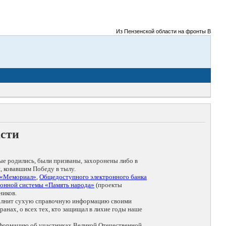
Из Пензенской области на фронты Великой О
асти
ые родились, были призваны, захоронены либо в
, ковавшим Победу в тылу.
 «Мемориал»
,
Общедоступного электронного банка
онной системы «Память народа»
(проекты
ников.
дополнит сухую справочную информацию своими
анах, о всех тех, кто защищал в лихие годы наше
нформацию об участниках Великой Отечественной