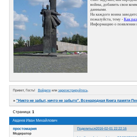
войны, добавить свои ко
данными.
На каждого воина заводит
пожалуйста, тему -
Как ра
Информацию о появлении н
Привет, Гость!
Войдите
или
зарегистрируйтесь
.
»
"Никто не забыт, ничто не забыто". Всенародная Книга памяти Пе
Страница:
1
Авдеев Иван Михайлович
простомария
Поделиться
2016-02-01 22:22:16
Модератор