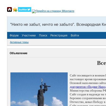
"Никто не забыт, ничто не забыто". Всенародная К
Форум
Участники
Поиск
Регистрация
Войти
Активные темы
Объявление
Все
Сайт посвящается воинам 
настоящее время проживаю
Основой наполнения сайта
документов «Подвиг Народ
Министерства обороны РФ
Сайт создан в надежде на
бережно сохраненными восп
Отечество, ковал Победу 
Сайт задуман, как народн