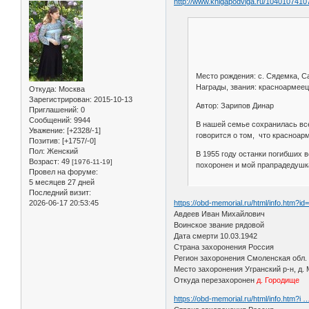
http://www.knigapodviga.ru/1040107410
Место рождения: с. Сядемка, С
Награды, звания: красноармеец
Откуда:
Москва
Зарегистрирован
: 2015-10-13
Автор: Зарипов Динар
Приглашений:
0
Сообщений:
9944
В нашей семье сохранилась вс
Уважение:
[+2328/-1]
говорится о том, что красноар
Позитив:
[+1757/-0]
Пол:
Женский
В 1955 году останки погибших 
Возраст:
49
[1976-11-19]
похоронен и мой прапрадедушка
Провел на форуме:
5 месяцев 27 дней
Последний визит:
https://obd-memorial.ru/html/info.htm?i
2026-06-17 20:53:45
Авдеев Иван Михайлович
Воинское звание рядовой
Дата смерти 10.03.1942
Страна захоронения Россия
Регион захоронения Смоленская обл.
Место захоронения Угранский р-н, д.
Откуда перезахоронен
д. Городище
https://obd-memorial.ru/html/info.htm?i