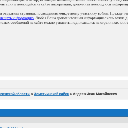
мментарии к имеющейся на сайте информации, дополнить имеющуюся информа
ся отдельная страница, посвященная конкретному участнику войны. Прежде ч
змещать информацию
. Любая Ваша дополнительная информация очень важна дл
овых сообщений на сайте можно узнавать, подписавшись на страничках книг
нзенской области.
»
Земетчинский район
»
Авдеев Иван Михайлович