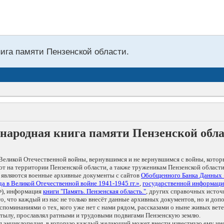
нига памяти Пензенской области.
народная книга памяти Пензенской обл
Великой Отечественной войны, вернувшимся и не вернувшимся с войны, котор
т на территории Пензенской области, а также труженикам Пензенской области
 являются военные архивные документы с сайтов
Обобщенного Банка Данных
а в Великой Отечественной войне 1941-1945 гг.»
,
государственной информаци
), информация
книги "Память. Пензенская область."
, других справочных источ
 то, что каждый из нас не только внесёт данные архивных документов, но и 
оминаниями о тех, кого уже нет с нами рядом, рассказами о ныне живых ветер
в тылу, прославлял ратными и трудовыми подвигами Пензенскую землю.
ая энциклопедия, в которую каждый желающий может внести известную ему и