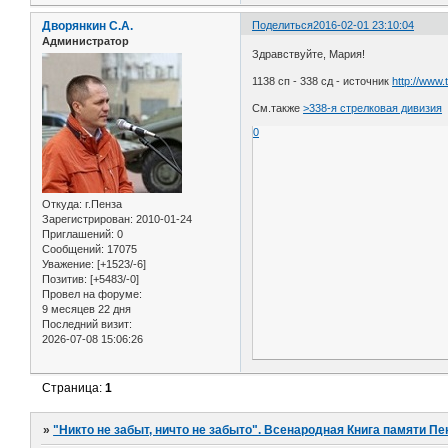
Дворянкин С.А.
Поделиться
2016-02-01 23:10:04
Администратор
Здравствуйте, Мария!
1138 сп - 338 сд - источник
http://www
См.также
>338-я стрелковая дивизия
0
Откуда:
г.Пенза
Зарегистрирован
: 2010-01-24
Приглашений:
0
Сообщений:
17075
Уважение:
[+1523/-6]
Позитив:
[+5483/-0]
Провел на форуме:
9 месяцев 22 дня
Последний визит:
2026-07-08 15:06:26
Страница:
1
»
"Никто не забыт, ничто не забыто". Всенародная Книга памяти Пе