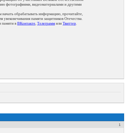
цию фотографиями, видеоматериалами и другими
ем начать обрабатывать информацию, прочитайте,
я увековечивания памяти защитников Отечества.
и памяти в
ВКонтакте
,
Телеграмм
или
Твиттер
.
1