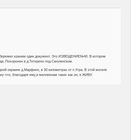
ы бережно храним один документ. Это ИЗВЕЩЕНИЕ№40. В котором
ода. Похоронен в д.Тетерено под Смоленском.
ной окраине д.Марфино, в 30 километрах от п.Угра. В этой могиле
му-что, благодаря ему,и миллионам таких как он, я ЖИВУ.