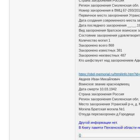
Страна захоронения Россия
Регион захоронения Смоленская обл.
Номер захоронения в ВМЦ 67-293/20
Первичное место захоронения Угранск
Дата создания современного места з
Дата последнего захоронения __.__.1
Вид захоронения братское воинское 
Состояние захоронения удовлетвори
Количество могил 1
Захоронено всего 868
Захоронено известных 381
Захоронено неизвестных 487
Кто шефствует над захоронением Адм
https://obd-memorial.ru/html/info.htm?i
Авдеев Иван Михайлович
Воинское звание красноармеец
Дата смерти 10.03.1942
Страна захоронения Россия
Регион захоронения Смоленская обл.
Место захоронения Угранский р-н, д.
Могила Братская могила №1
Откуда перезахоронен д.Городище
Другой информации нет.
В Книгу памяти Пензенской области н
0