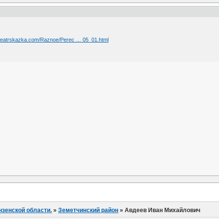
.teatrskazka.com/Raznoe/Perec … 05_01.html
нзенской области.
»
Земетчинский район
»
Авдеев Иван Михайлович