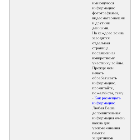
имеющуюся
информацию
фотографиями,
видеоматериалами
и другими
данными.
На каждого воина
заводится
отдельная
страница,
посвященная
конкретному
участнику войны.
Прежде чем
начать
обрабатывать
информацию,
прочитайте,
пожалуйста, тему
-
Как размещать
информацию
.
Любая Ваша
дополнительная
информация очень
важна для
увековечивания
памяти
защитников