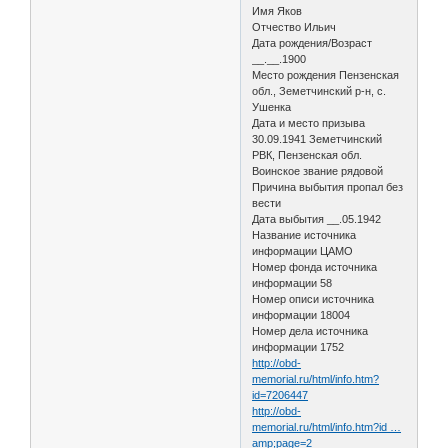
Имя Яков
Отчество Ильич
Дата рождения/Возраст
__.__.1900
Место рождения Пензенская
обл., Земетчинский р-н, с.
Ушенка
Дата и место призыва
30.09.1941 Земетчинский
РВК, Пензенская обл.
Воинское звание рядовой
Причина выбытия пропал без
вести
Дата выбытия __.05.1942
Название источника
информации ЦАМО
Номер фонда источника
информации 58
Номер описи источника
информации 18004
Номер дела источника
информации 1752
http://obd-
memorial.ru/html/info.htm?
id=7206447
http://obd-
memorial.ru/html/info.htm?id …
amp;page=2