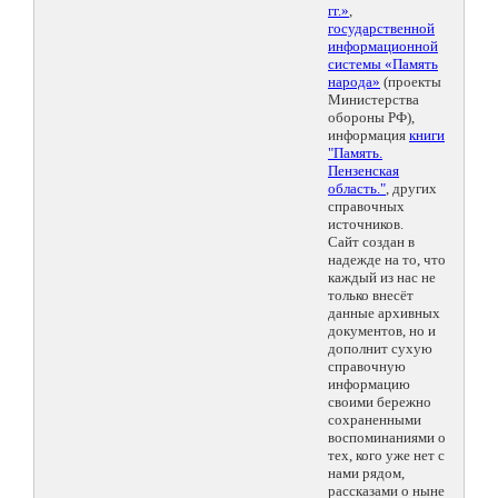
гг.»
,
государственной
информационной
системы «Память
народа»
(проекты
Министерства
обороны РФ),
информация
книги
"Память.
Пензенская
область."
, других
справочных
источников.
Сайт создан в
надежде на то, что
каждый из нас не
только внесёт
данные архивных
документов, но и
дополнит сухую
справочную
информацию
своими бережно
сохраненными
воспоминаниями о
тех, кого уже нет с
нами рядом,
рассказами о ныне