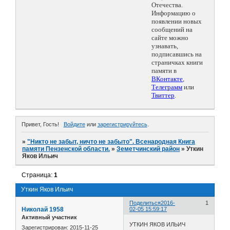
Отечества.
Информацию о
появлении новых
сообщений на
сайте можно
узнавать,
подписавшись на
страничках книги
памяти в
ВКонтакте
,
Телеграмм
или
Твиттер
.
Привет, Гость!
Войдите
или
зарегистрируйтесь
.
»
"Никто не забыт, ничто не забыто". Всенародная Книга
памяти Пензенской области.
»
Земетчинский район
»
Уткин
Яков Ильич
Страница:
1
Уткин Яков Ильич
Поделиться
2016-
1
Николай 1958
02-05 15:59:17
Активный участник
УТКИН ЯКОВ ИЛЬИЧ
Зарегистрирован
: 2015-11-25