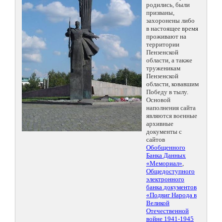
родились, были
призваны,
захоронены либо
в настоящее время
проживают на
территории
Пензенской
области, а также
труженикам
Пензенской
области, ковавшим
Победу в тылу.
Основой
наполнения сайта
являются военные
архивные
документы с
сайтов
Обобщенного
Банка Данных
«Мемориал»
,
Общедоступного
электронного
банка документов
«Подвиг Народа в
Великой
Отечественной
войне 1941-1945