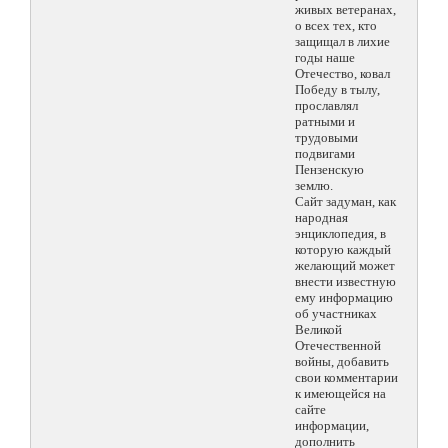
живых ветеранах,
о всех тех, кто
защищал в лихие
годы наше
Отечество, ковал
Победу в тылу,
прославлял
ратными и
трудовыми
подвигами
Пензенскую
землю.
Сайт задуман, как
народная
энциклопедия, в
которую каждый
желающий может
внести известную
ему информацию
об участниках
Великой
Отечественной
войны, добавить
свои комментарии
к имеющейся на
сайте
информации,
дополнить