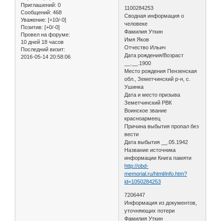
Приглашений:
0
1100284253
Сообщений:
468
Сводная информация о
Уважение:
[+10/-0]
человеке
Позитив:
[+0/-0]
Фамилия Уткин
Провел на форуме:
Имя Яков
10 дней 18 часов
Отчество Ильич
Последний визит:
Дата рождения/Возраст
2016-05-14 20:58:06
__.__.1900
Место рождения Пензенская
обл., Земетчинский р-н, с.
Ушинка
Дата и место призыва
Земетчинский РВК
Воинское звание
красноармеец
Причина выбытия пропал без
вести
Дата выбытия __.05.1942
Название источника
информации Книга памяти
http://obd-
memorial.ru/html/info.htm?
id=1050284253
7206447
Информация из документов,
уточняющих потери
Фамилия Уткин