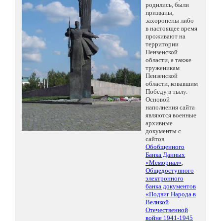
родились, были
призваны,
захоронены либо
в настоящее время
проживают на
территории
Пензенской
области, а также
труженикам
Пензенской
области, ковавшим
Победу в тылу.
Основой
наполнения сайта
являются военные
архивные
документы с
сайтов
Обобщенного
Банка Данных
«Мемориал»
,
Общедоступного
электронного
банка документов
«Подвиг Народа в
Великой
Отечественной
войне 1941-1945