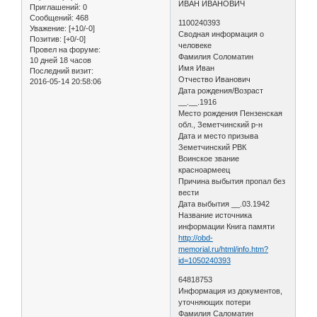
ИВАН ИВАНОВИЧ
Приглашений:
0
Сообщений:
468
1100240393
Уважение:
[+10/-0]
Сводная информация о
Позитив:
[+0/-0]
человеке
Провел на форуме:
Фамилия Соломатин
10 дней 18 часов
Имя Иван
Последний визит:
Отчество Иванович
2016-05-14 20:58:06
Дата рождения/Возраст
__.__.1916
Место рождения Пензенская
обл., Земетчинский р-н
Дата и место призыва
Земетчинский РВК
Воинское звание
красноармеец
Причина выбытия пропал без
вести
Дата выбытия __.03.1942
Название источника
информации Книга памяти
http://obd-
memorial.ru/html/info.htm?
id=1050240393
64818753
Информация из документов,
уточняющих потери
Фамилия Саломатин