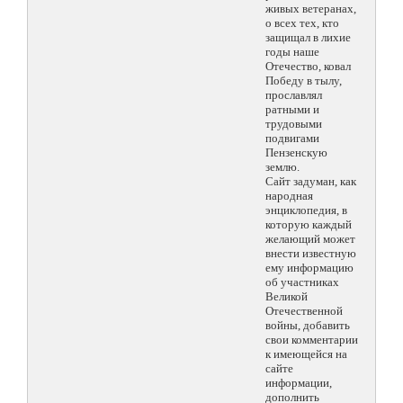
живых ветеранах,
о всех тех, кто
защищал в лихие
годы наше
Отечество, ковал
Победу в тылу,
прославлял
ратными и
трудовыми
подвигами
Пензенскую
землю.
Сайт задуман, как
народная
энциклопедия, в
которую каждый
желающий может
внести известную
ему информацию
об участниках
Великой
Отечественной
войны, добавить
свои комментарии
к имеющейся на
сайте
информации,
дополнить