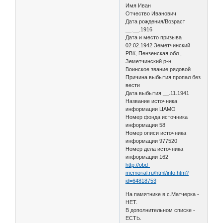
Имя Иван
Отчество Иванович
Дата рождения/Возраст
__.__.1916
Дата и место призыва
02.02.1942 Земетчинский
РВК, Пензенская обл.,
Земетчинский р-н
Воинское звание рядовой
Причина выбытия пропал без
вести
Дата выбытия __.11.1941
Название источника
информации ЦАМО
Номер фонда источника
информации 58
Номер описи источника
информации 977520
Номер дела источника
информации 162
http://obd-
memorial.ru/html/info.htm?
id=64818753
На памятнике в с.Матчерка -
НЕТ.
В дополнительном списке -
ЕСТЬ.