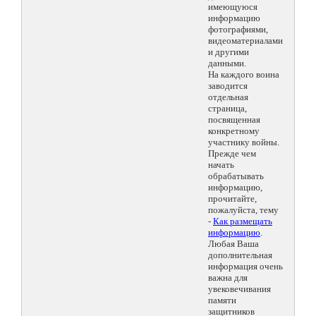
имеющуюся
информацию
фотографиями,
видеоматериалами
и другими
данными.
На каждого воина
заводится
отдельная
страница,
посвященная
конкретному
участнику войны.
Прежде чем
начать
обрабатывать
информацию,
прочитайте,
пожалуйста, тему
-
Как размещать
информацию
.
Любая Ваша
дополнительная
информация очень
важна для
увековечивания
памяти
защитников