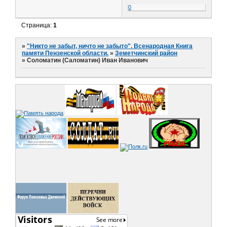
0
Страница:
1
»
"Никто не забыт, ничто не забыто". Всенародная Книга
памяти Пензенской области.
»
Земетчинский район
»
Соломатин (Саломатин) Иван Иванович