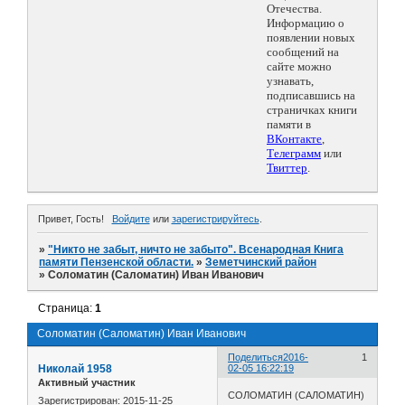
Отечества.
Информацию о
появлении новых
сообщений на
сайте можно
узнавать,
подписавшись на
страничках книги
памяти в
ВКонтакте
,
Телеграмм
или
Твиттер
.
Привет, Гость!
Войдите
или
зарегистрируйтесь
.
»
"Никто не забыт, ничто не забыто". Всенародная Книга
памяти Пензенской области.
»
Земетчинский район
»
Соломатин (Саломатин) Иван Иванович
Страница:
1
Соломатин (Саломатин) Иван Иванович
Поделиться
2016-
1
Николай 1958
02-05 16:22:19
Активный участник
СОЛОМАТИН (САЛОМАТИН)
Зарегистрирован
: 2015-11-25