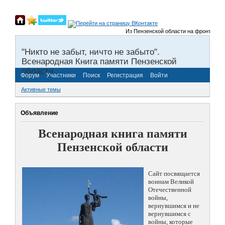
Из Пензенской области на фронты Велик
"Никто не забыт, ничто не забыто".
Всенародная Книга памяти Пензенской
области.
Форум
Участники
Поиск
Регистрация
Войти
Активные темы
Объявление
Всенародная книга памяти
Пензенской области
Сайт посвящается
воинам Великой
Отечественной
войны,
вернувшимся и не
вернувшимся с
войны, которые