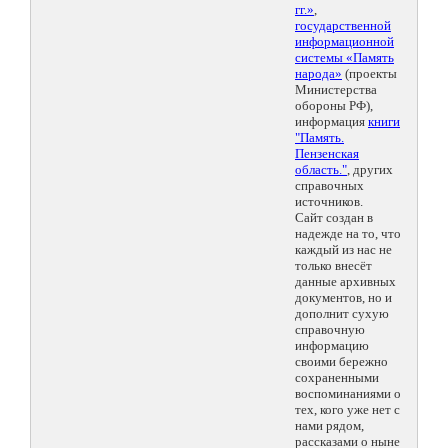
гг.»
,
государственной
информационной
системы «Память
народа»
(проекты
Министерства
обороны РФ),
информация
книги
"Память.
Пензенская
область."
, других
справочных
источников.
Сайт создан в
надежде на то, что
каждый из нас не
только внесёт
данные архивных
документов, но и
дополнит сухую
справочную
информацию
своими бережно
сохраненными
воспоминаниями о
тех, кого уже нет с
нами рядом,
рассказами о ныне