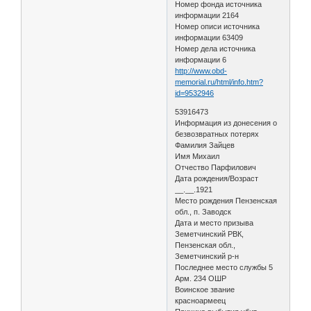
Номер фонда источника
информации 2164
Номер описи источника
информации 63409
Номер дела источника
информации 6
http://www.obd-
memorial.ru/html/info.htm?
id=9532946
53916473
Информация из донесения о
безвозвратных потерях
Фамилия Зайцев
Имя Михаил
Отчество Парфилович
Дата рождения/Возраст
__.__.1921
Место рождения Пензенская
обл., п. Заводск
Дата и место призыва
Земетчинский РВК,
Пензенская обл.,
Земетчинский р-н
Последнее место службы 5
Арм. 234 ОШР
Воинское звание
красноармеец