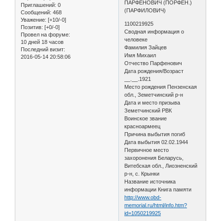
ПАРФЕНОВИЧ (ПОРФЕН.)
Приглашений:
0
(ПАРФИЛОВИЧ)
Сообщений:
468
Уважение:
[+10/-0]
1100219925
Позитив:
[+0/-0]
Сводная информация о
Провел на форуме:
человеке
10 дней 18 часов
Фамилия Зайцев
Последний визит:
Имя Михаил
2016-05-14 20:58:06
Отчество Парфенович
Дата рождения/Возраст
__.__.1921
Место рождения Пензенская
обл., Земетчинский р-н
Дата и место призыва
Земетчинский РВК
Воинское звание
красноармеец
Причина выбытия погиб
Дата выбытия 02.02.1944
Первичное место
захоронения Беларусь,
Витебская обл., Лиозненский
р-н, с. Крынки
Название источника
информации Книга памяти
http://www.obd-
memorial.ru/html/info.htm?
id=1050219925