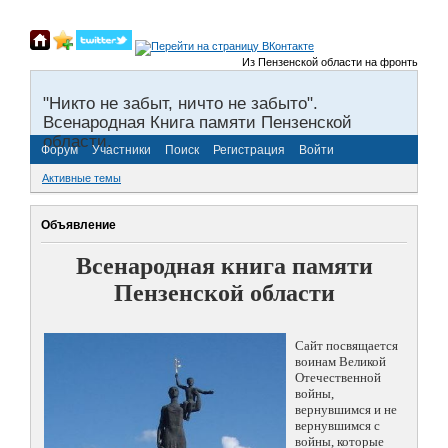
Из Пензенской области на фронты Великой
"Никто не забыт, ничто не забыто".
Всенародная Книга памяти Пензенской
области.
Форум
Участники
Поиск
Регистрация
Войти
Активные темы
Объявление
Всенародная книга памяти
Пензенской области
Сайт посвящается
воинам Великой
Отечественной
войны,
вернувшимся и не
вернувшимся с
войны, которые