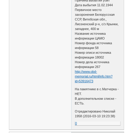
Причина выбытия убит
Дата выбытия 11.02.1944
Первичное место
захоронения Белорусская
ССР, Витебская обл.,
Лиозненский р-н, с/з Крынки,
западнее, 400 м
Название источника
информации ЦАМО
Номер фонда источника
информации 58
Номер описи источника
информации 18002
Номер дела источника
информации 267
http://www.obd-
memorial.ru/html/info.htm?
id=53916473
На памятнике в с.Матчерка -
НЕТ.
В дополнительном списке -
ЕСТЬ.
Отредактировано Николай
1958 (2016-03-10 19:23:38)
0