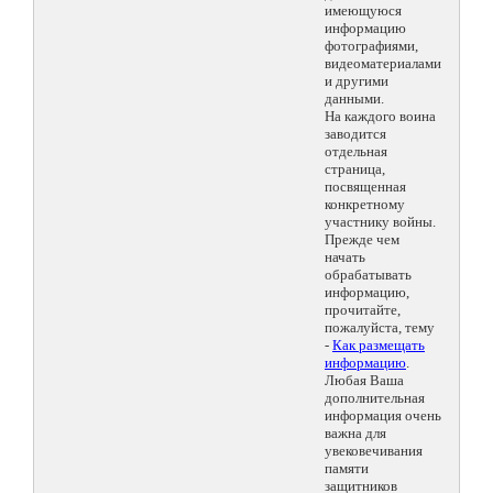
имеющуюся
информацию
фотографиями,
видеоматериалами
и другими
данными.
На каждого воина
заводится
отдельная
страница,
посвященная
конкретному
участнику войны.
Прежде чем
начать
обрабатывать
информацию,
прочитайте,
пожалуйста, тему
-
Как размещать
информацию
.
Любая Ваша
дополнительная
информация очень
важна для
увековечивания
памяти
защитников