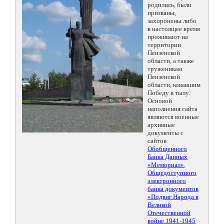
родились, были
призваны,
захоронены либо
в настоящее время
проживают на
территории
Пензенской
области, а также
труженикам
Пензенской
области, ковавшим
Победу в тылу.
Основой
наполнения сайта
являются военные
архивные
документы с
сайтов
Обобщенного
Банка Данных
«Мемориал»
,
Общедоступного
электронного
банка документов
«Подвиг Народа в
Великой
Отечественной
войне 1941-1945