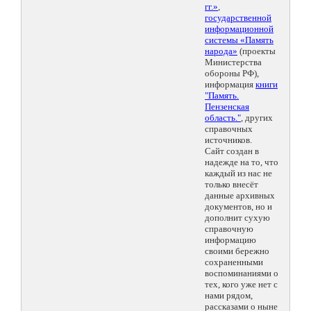
гг.»
,
государственной
информационной
системы «Память
народа»
(проекты
Министерства
обороны РФ),
информация
книги
"Память.
Пензенская
область."
, других
справочных
источников.
Сайт создан в
надежде на то, что
каждый из нас не
только внесёт
данные архивных
документов, но и
дополнит сухую
справочную
информацию
своими бережно
сохраненными
воспоминаниями о
тех, кого уже нет с
нами рядом,
рассказами о ныне