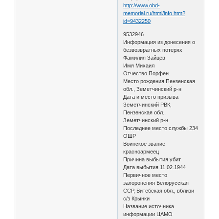
http://www.obd-
memorial.ru/html/info.htm?
id=9432250
9532946
Информация из донесения о
безвозвратных потерях
Фамилия Зайцев
Имя Михаил
Отчество Порфен.
Место рождения Пензенская
обл., Земетчинский р-н
Дата и место призыва
Земетчинский РВК,
Пензенская обл.,
Земетчинский р-н
Последнее место службы 234
ОШР
Воинское звание
красноармеец
Причина выбытия убит
Дата выбытия 11.02.1944
Первичное место
захоронения Белорусская
ССР, Витебская обл., вблизи
с/з Крынки
Название источника
информации ЦАМО