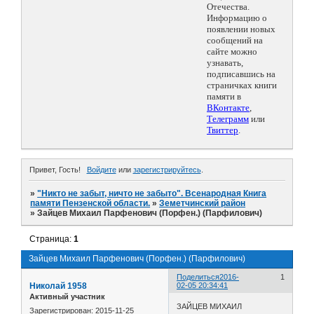
Отечества.
Информацию о
появлении новых
сообщений на
сайте можно
узнавать,
подписавшись на
страничках книги
памяти в
ВКонтакте
,
Телеграмм
или
Твиттер
.
Привет, Гость!
Войдите
или
зарегистрируйтесь
.
»
"Никто не забыт, ничто не забыто". Всенародная Книга
памяти Пензенской области.
»
Земетчинский район
»
Зайцев Михаил Парфенович (Порфен.) (Парфилович)
Страница:
1
Зайцев Михаил Парфенович (Порфен.) (Парфилович)
Поделиться
2016-
1
Николай 1958
02-05 20:34:41
Активный участник
ЗАЙЦЕВ МИХАИЛ
Зарегистрирован
: 2015-11-25