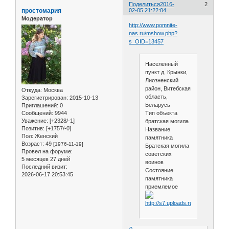
Поделиться
2016-
2
простомария
02-05 21:22:04
Модератор
http://www.pomnite-
nas.ru/mshow.php?
s_OID=13457
Населенный
пункт д. Крынки,
Лиозненский
район, Витебская
Откуда:
Москва
область,
Зарегистрирован
: 2015-10-13
Беларусь
Приглашений:
0
Тип объекта
Сообщений:
9944
Уважение:
[+2328/-1]
братская могила
Позитив:
[+1757/-0]
Название
Пол:
Женский
памятника
Возраст:
49
[1976-11-19]
Братская могила
Провел на форуме:
советских
5 месяцев 27 дней
воинов
Последний визит:
Состояние
2026-06-17 20:53:45
памятника
приемлемое