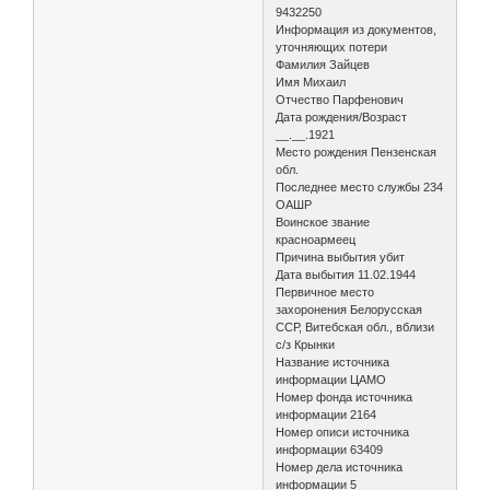
9432250
Информация из документов,
уточняющих потери
Фамилия Зайцев
Имя Михаил
Отчество Парфенович
Дата рождения/Возраст
__.__.1921
Место рождения Пензенская
обл.
Последнее место службы 234
ОАШР
Воинское звание
красноармеец
Причина выбытия убит
Дата выбытия 11.02.1944
Первичное место
захоронения Белорусская
ССР, Витебская обл., вблизи
с/з Крынки
Название источника
информации ЦАМО
Номер фонда источника
информации 2164
Номер описи источника
информации 63409
Номер дела источника
информации 5