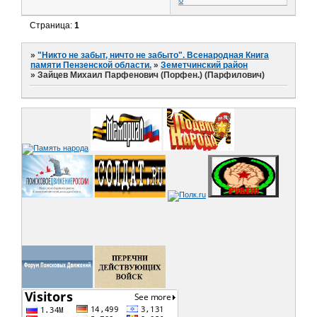
0
Страница:
1
»
"Никто не забыт, ничто не забыто". Всенародная Книга
памяти Пензенской области.
»
Земетчинский район
»
Зайцев Михаил Парфенович (Порфен.) (Парфилович)