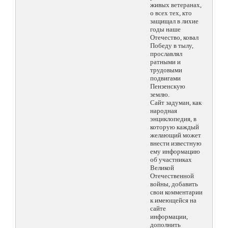
живых ветеранах,
о всех тех, кто
защищал в лихие
годы наше
Отечество, ковал
Победу в тылу,
прославлял
ратными и
трудовыми
подвигами
Пензенскую
землю.
Сайт задуман, как
народная
энциклопедия, в
которую каждый
желающий может
внести известную
ему информацию
об участниках
Великой
Отечественной
войны, добавить
свои комментарии
к имеющейся на
сайте
информации,
дополнить