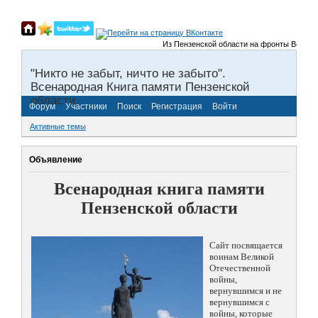
Из Пензенской области на фронты Великой От
"Никто не забыт, ничто не забыто".
Всенародная Книга памяти Пензенской
области.
Форум
Участники
Поиск
Регистрация
Войти
Активные темы
Объявление
Всенародная книга памяти
Пензенской области
Сайт посвящается
воинам Великой
Отечественной
войны,
вернувшимся и не
вернувшимся с
войны, которые