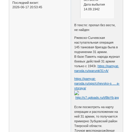
Последний визит:
Дата выбытия
2026-06-17 20:53:45
14.09.1942
В тексте: пропал без вести,
не найден
Ржевско-Сычевская
наступательная операция
145 танковая бригада была в
подчинении 31 армии.
В базе Память народа журнал
боевых действий 31 армии
только с 1943г.
https://pamyat-
naroda.ru/warunit/31+А/
https://pamyat-
naroda.ru/ops/rzhevsko-s … a-
vtoraya/
Если посмотреть на карту
операции и расположении на
ней 31 армии, то получается
примерно Зубцовский район
Тверской области.
Точное местонахождение