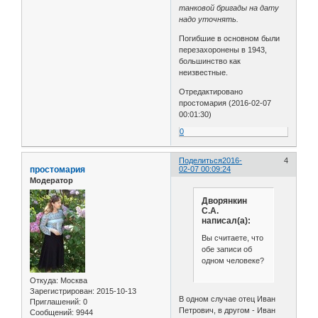
танковой бригады на дату
надо уточнять.
Погибшие в основном были
перезахоронены в 1943,
большинство как
неизвестные.
Отредактировано
простомария (2016-02-07
00:01:30)
0
Поделиться
2016-
4
простомария
02-07 00:09:24
Модератор
Дворянкин
С.А.
написал(а):
Вы считаете, что
обе записи об
одном человеке?
Откуда:
Москва
Зарегистрирован
: 2015-10-13
В одном случае отец Иван
Приглашений:
0
Петрович, в другом - Иван
Сообщений:
9944