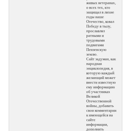
живых ветеранах,
о всех тех, кто
защищал в лихие
годы наше
Отечество, ковал
Победу в тылу,
прославлял
ратными и
трудовыми
подвигами
Пензенскую
землю.
Сайт задуман, как
народная
энциклопедия, в
которую каждый
желающий может
внести известную
ему информацию
об участниках
Великой
Отечественной
войны, добавить
свои комментарии
к имеющейся на
сайте
информации,
дополнить