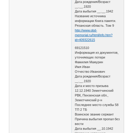
Дата рождения/Возраст
__.__.1920
Дата выбытия __.__.1942
Название источника
информации Книга памяти.
Рязанская область. Том 9
http://www.obd-
memorial.ru/html/info.htm?
id=409322615
69121510
Информация из документов,
уточняющих потери
Фамилия Мажурин
Имя Иван
Отчество Иванович
Дата рождения/Возраст
__.__.1920
Дата и место призыва
12.12.1940 Земетчинский
РВК, Пензенская обл.,
Земетчинский р-н
Последнее место службы 58
ТП 2 ТБ
Воинское звание сержант
Причина выбытия пропал без
вести
Дата выбытия __.10.1942