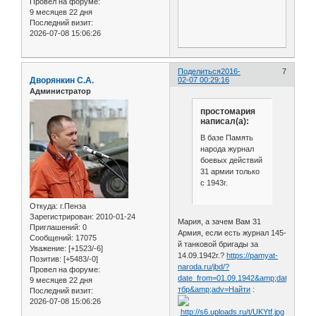
Провел на форуме:
9 месяцев 22 дня
Последний визит:
2026-07-08 15:06:26
Поделиться
2016-
7
Дворянкин С.А.
02-07 00:29:16
Администратор
простомария
написал(а):
В базе Память
народа журнал
боевых действий
31 армии только
с 1943г.
Откуда:
г.Пенза
Зарегистрирован
: 2010-01-24
Мария, а зачем Вам 31
Приглашений:
0
Армия, если есть журнал 145-
Сообщений:
17075
й танковой бригады за
Уважение:
[+1523/-6]
14.09.1942г.?
https://pamyat-
Позитив:
[+5483/-0]
naroda.ru/jbd/?
Провел на форуме:
date_from=01.09.1942&amp;date_to=30
9 месяцев 22 дня
тбр&amp;adv=Найти
:
Последний визит:
2026-07-08 15:06:26