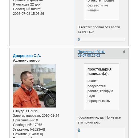
В тексте: пропал
9 месяцев 22 дня
без вести, не
Последний визит:
найден
2026-07-08 15:06:26
В тексте: пропал без вести
14.09.142г.
0
Поделиться
2016-
6
Дворянкин С.А.
02-07 00:16:02
Администратор
простомария
написал(а):
иначе
получается
работа, которую
надо
переделывать.
Откуда:
г.Пенза
Зарегистрирован
: 2010-01-24
К сожалению, да. Но не все
Приглашений:
0
это понимают.
Сообщений:
17075
Уважение:
[+1523/-6]
0
Позитив:
[+5483/-0]