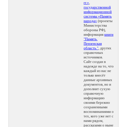
гг.»
,
государственной
информационной
системы «Память
народа»
(проекты
Министерства
обороны РФ),
информация
книги
"Память.
Пензенская
область."
, других
справочных
источников.
Сайт создан в
надежде на то, что
каждый из нас не
только внесёт
данные архивных
документов, но и
дополнит сухую
справочную
информацию
своими бережно
сохраненными
воспоминаниями о
тех, кого уже нет с
нами рядом,
рассказами о ныне