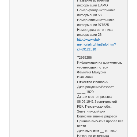
Название источника
информации ЦАМО
Номер фонда источника
информации 58
Номер описи источника
информации 977525
Номер дела источника
информации 26
http://www.obd-
memorial.ru/html/info.htm?
id=69121510
72955286
Информация из документов,
уточняющих потери
Фамилия Мажурин
Имя Иван
Отчество Иванович
Дата рождения/Возраст
__.__.1920
Дата и место призыва
06.09.1941 Земетчинский
РВК, Пензенская обл.,
Земетчинский р-н
Воинское звание рядовой
Причина выбытия пропал без
вести
Дата выбытия __.10.1942
Название источника