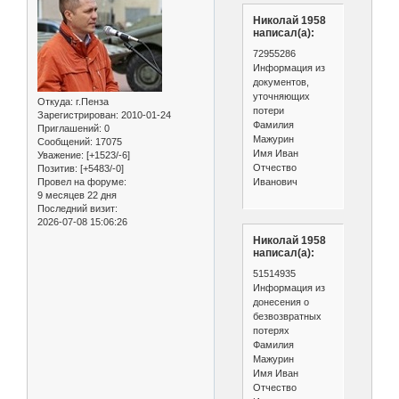
Николай 1958
написал(а):
72955286
Информация из
документов,
уточняющих
Откуда:
г.Пенза
потери
Зарегистрирован
: 2010-01-24
Фамилия
Приглашений:
0
Мажурин
Сообщений:
17075
Имя Иван
Уважение:
[+1523/-6]
Отчество
Позитив:
[+5483/-0]
Иванович
Провел на форуме:
9 месяцев 22 дня
Последний визит:
2026-07-08 15:06:26
Николай 1958
написал(а):
51514935
Информация из
донесения о
безвозвратных
потерях
Фамилия
Мажурин
Имя Иван
Отчество