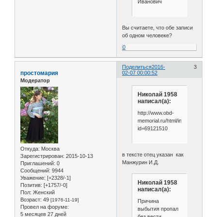
Иванович
Вы считаете, что обе записи
об одном человеке?
0
Поделиться
2016-
3
простомария
02-07 00:00:52
Модератор
Николай 1958
написал(а):
http://www.obd-
memorial.ru/html/info.htm?
id=69121510
Откуда:
Москва
в тексте отец указан как
Зарегистрирован
: 2015-10-13
Манжурин И.Д.
Приглашений:
0
Сообщений:
9944
Уважение:
[+2328/-1]
Николай 1958
Позитив:
[+1757/-0]
написал(а):
Пол:
Женский
Возраст:
49
[1976-11-19]
Причина
Провел на форуме:
выбытия пропал
5 месяцев 27 дней
без вести