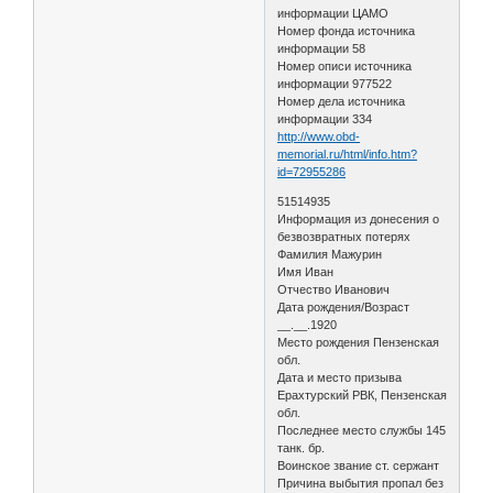
информации ЦАМО
Номер фонда источника
информации 58
Номер описи источника
информации 977522
Номер дела источника
информации 334
http://www.obd-
memorial.ru/html/info.htm?
id=72955286
51514935
Информация из донесения о
безвозвратных потерях
Фамилия Мажурин
Имя Иван
Отчество Иванович
Дата рождения/Возраст
__.__.1920
Место рождения Пензенская
обл.
Дата и место призыва
Ерахтурский РВК, Пензенская
обл.
Последнее место службы 145
танк. бр.
Воинское звание ст. сержант
Причина выбытия пропал без