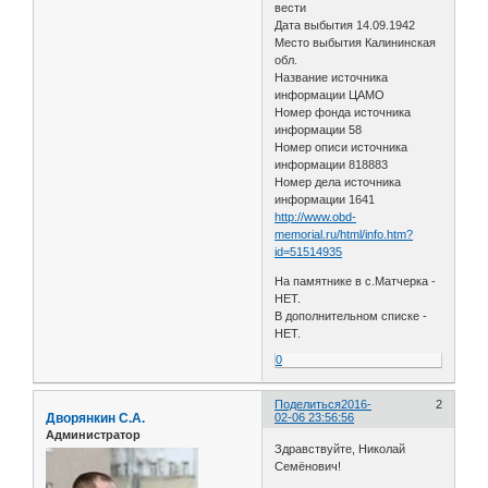
вести
Дата выбытия 14.09.1942
Место выбытия Калининская
обл.
Название источника
информации ЦАМО
Номер фонда источника
информации 58
Номер описи источника
информации 818883
Номер дела источника
информации 1641
http://www.obd-
memorial.ru/html/info.htm?
id=51514935
На памятнике в с.Матчерка -
НЕТ.
В дополнительном списке -
НЕТ.
0
Поделиться
2016-
2
Дворянкин С.А.
02-06 23:56:56
Администратор
Здравствуйте, Николай
Семёнович!