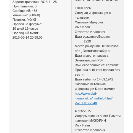
Зарегистрирован
: 2015-11-25
Приглашений:
0
1100172248
Сообщений:
468
Сводная информация о
Уважение:
[+10/-0]
человеке
Позитив:
[+0/-0]
Фамилия Мажурин
Провел на форуме:
Имя Иван
10 дней 18 часов
Отчество Иванович
Последний визит:
Дата рождения/Возраст
2016-05-14 20:58:06
__.__.1920
Место рождения Пензенская
обл., Земетчинский р-н
Дата и место призыва
Земетчинский РВК
Воинское звание ст. сержант
Причина выбытия пропал без
вести
Дата выбытия 14.09.1942
Название источника
информации Книга памяти
http://www.obd-
memorial.ru/html/info.htm?
id=1050172248
409322615
Информация из Книги Памяти
Фамилия МАЖУРИН
Имя Иван
Отчество Иванович