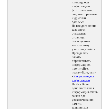
имеющуюся
информацию
фотографиями,
видеоматериалами
и другими
данными.
На каждого воина
заводится
отдельная
страница,
посвященная
конкретному
участнику войны.
Прежде чем
начать
обрабатывать
информацию,
прочитайте,
пожалуйста, тему
-
Как размещать
информацию
.
Любая Ваша
дополнительная
информация очень
важна для
увековечивания
памяти
защитников