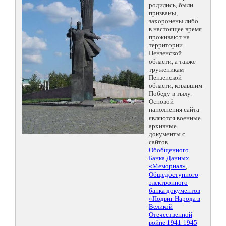
родились, были
призваны,
захоронены либо
в настоящее время
проживают на
территории
Пензенской
области, а также
труженикам
Пензенской
области, ковавшим
Победу в тылу.
Основой
наполнения сайта
являются военные
архивные
документы с
сайтов
Обобщенного
Банка Данных
«Мемориал»
,
Общедоступного
электронного
банка документов
«Подвиг Народа в
Великой
Отечественной
войне 1941-1945