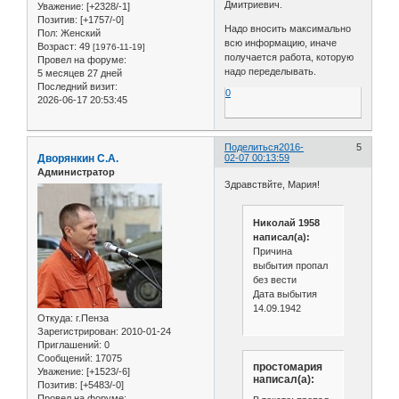
Дмитриевич.
Уважение:
[+2328/-1]
Позитив:
[+1757/-0]
Надо вносить максимально
Пол:
Женский
всю информацию, иначе
Возраст:
49
[1976-11-19]
получается работа, которую
Провел на форуме:
надо переделывать.
5 месяцев 27 дней
Последний визит:
0
2026-06-17 20:53:45
Поделиться
2016-
5
Дворянкин С.А.
02-07 00:13:59
Администратор
Здравствйте, Мария!
Николай 1958
написал(а):
Причина
выбытия пропал
без вести
Дата выбытия
14.09.1942
Откуда:
г.Пенза
Зарегистрирован
: 2010-01-24
Приглашений:
0
Сообщений:
17075
простомария
Уважение:
[+1523/-6]
написал(а):
Позитив:
[+5483/-0]
Провел на форуме: