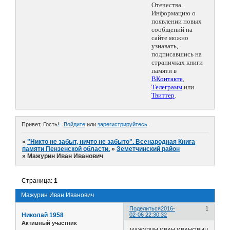
Отечества.
Информацию о
появлении новых
сообщений на
сайте можно
узнавать,
подписавшись на
страничках книги
памяти в
ВКонтакте
,
Телеграмм
или
Твиттер
.
Привет, Гость!
Войдите
или
зарегистрируйтесь
.
»
"Никто не забыт, ничто не забыто". Всенародная Книга
памяти Пензенской области.
»
Земетчинский район
»
Мажурин Иван Иванович
Страница:
1
Мажурин Иван Иванович
Поделиться
2016-
1
Николай 1958
02-06 22:30:32
Активный участник
МАЖУРИН ИВАН ИВАНОВИЧ