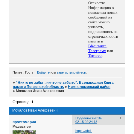
Отечества.
Информацию о
появлении новых
сообщений на
сайте можно
узнавать,
подписавшись на
страничках книги
памяти в
ВКонтакте
,
Телеграмм
или
Твиттер
.
Привет, Гость!
Войдите
или
зарегистрируйтесь
.
»
"Никто не забыт, ничто не забыто". Всенародная Книга
памяти Пензенской области.
»
Нижнеломовский район
»
Мочалов Иван Алексеевич
Страница:
1
Мочалов Иван Алексеевич
Поделиться
2016-
1
простомария
02-15 02:24:18
Модератор
https://obd-