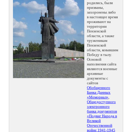
родились, были
призваны,
захоронены либо
в настоящее время
проживают на
территории
Пензенской
области, а также
труженикам
Пензенской
области, ковавшим
Победу в тылу.
Основой
наполнения сайта
являются военные
архивные
документы с
сайтов
Обобщенного
Банка Данных
«Мемориал»
,
Общедоступного
электронного
банка документов
«Подвиг Народа в
Великой
Отечественной
войне 1941-1945