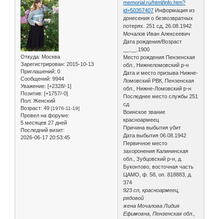
memorial.ru/html/info.htm?
id=50357407
Информация из
донесения о безвозвратных
потерях. 251 сд, 26.08.1942
Мочалов Иван Алексеевич
Дата рождения/Возраст
__.__.1900
Откуда:
Москва
Место рождения Пензенская
Зарегистрирован
: 2015-10-13
обл., Нижнеломовский р-н
Приглашений:
0
Дата и место призыва Нижне-
Сообщений:
9944
Ломовский РВК, Пензенская
Уважение:
[+2328/-1]
обл., Нижне-Ломовский р-н
Позитив:
[+1757/-0]
Последнее место службы 251
Пол:
Женский
сд
Возраст:
49
[1976-11-19]
Воинское звание
Провел на форуме:
красноармеец
5 месяцев 27 дней
Причина выбытия убит
Последний визит:
Дата выбытия 06.08.1942
2026-06-17 20:53:45
Первичное место
захоронения Калининская
обл., Зубцовский р-н, д.
Буконтово, восточная часть
ЦАМО, ф. 58, оп. 818883, д.
374
923 сп, красноармеец,
рядовой
жена Мочалова Лидия
Ефимовна, Пензенская обл.,