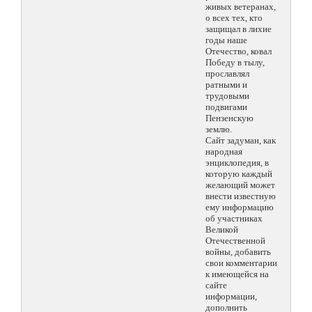
живых ветеранах,
о всех тех, кто
защищал в лихие
годы наше
Отечество, ковал
Победу в тылу,
прославлял
ратными и
трудовыми
подвигами
Пензенскую
землю.
Сайт задуман, как
народная
энциклопедия, в
которую каждый
желающий может
внести известную
ему информацию
об участниках
Великой
Отечественной
войны, добавить
свои комментарии
к имеющейся на
сайте
информации,
дополнить