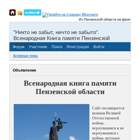
Из Пензенской области на фронты Вели
"Никто не забыт, ничто не забыто".
Всенародная Книга памяти Пензенской
области.
Форум
Участники
Поиск
Регистрация
Войти
Активные темы
Объявление
Всенародная книга памяти
Пензенской области
Сайт посвящается
воинам Великой
Отечественной
войны,
вернувшимся и не
вернувшимся с
войны, которые