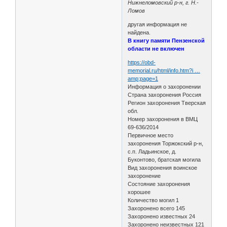
Нижнеломовский р-н, г. Н.-
Ломов
другая информация не
найдена.
В книгу памяти Пензенской
области не включен
https://obd-
memorial.ru/html/info.htm?i …
amp;page=1
Информация о захоронении
Страна захоронения Россия
Регион захоронения Тверская
обл.
Номер захоронения в ВМЦ
69-636/2014
Первичное место
захоронения Торжокский р-н,
с.п. Ладьинское, д.
Буконтово, братская могила
Вид захоронения воинское
захоронение
Состояние захоронения
хорошее
Количество могил 1
Захоронено всего 145
Захоронено известных 24
Захоронено неизвестных 121