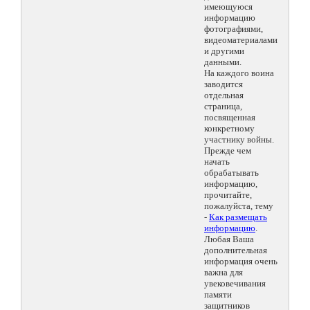
имеющуюся
информацию
фотографиями,
видеоматериалами
и другими
данными.
На каждого воина
заводится
отдельная
страница,
посвященная
конкретному
участнику войны.
Прежде чем
начать
обрабатывать
информацию,
прочитайте,
пожалуйста, тему
-
Как размещать
информацию
.
Любая Ваша
дополнительная
информация очень
важна для
увековечивания
памяти
защитников