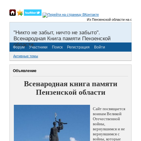
Из Пензенской области на фронты 
"Никто не забыт, ничто не забыто".
Всенародная Книга памяти Пензенской
области.
Форум
Участники
Поиск
Регистрация
Войти
Активные темы
Объявление
Всенародная книга памяти
Пензенской области
Сайт посвящается
воинам Великой
Отечественной
войны,
вернувшимся и не
вернувшимся с
войны, которые