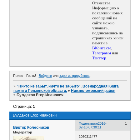
Отечества.
Информацию о
появлении новых
сообщений на
сайте можно
узнавать,
подписавшись на
страничках книги
памяти в
ВКонтакте
,
Телеграмм
или
Твиттер
.
Привет, Гость!
Войдите
или
зарегистрируйтесь
.
»
"Никто не забыт, ничто не забыто". Всенародная Книга
памяти Пензенской области.
»
Нижнеломовский район
»
Булдаков Егор Иванович
Страница:
1
Булдаков Егор Иванович
Поделиться
2016-
1
Виктор Колесников
02-16 07:30:11
Модератор
1050311477