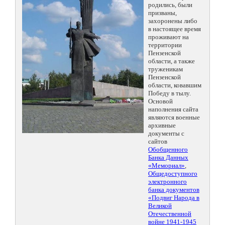
родились, были
призваны,
захоронены либо
в настоящее время
проживают на
территории
Пензенской
области, а также
труженикам
Пензенской
области, ковавшим
Победу в тылу.
Основой
наполнения сайта
являются военные
архивные
документы с
сайтов
Обобщенного
Банка Данных
«Мемориал»
,
Общедоступного
электронного
банка документов
«Подвиг Народа в
Великой
Отечественной
войне 1941-1945