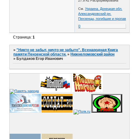
27.9.42 Расформирована
См.
Украина. Донецкая обл.
Александровский рн.
Пензенцы, погибшие и пропав
0
Страница:
1
»
"Никто не забыт, ничто не забыто". Всенародная Книга
памяти Пензенской области.
»
Нижнеломовский район
»
Булдаков Егор Иванович