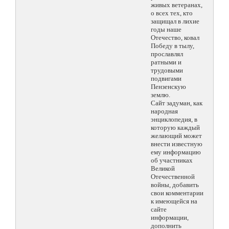
живых ветеранах,
о всех тех, кто
защищал в лихие
годы наше
Отечество, ковал
Победу в тылу,
прославлял
ратными и
трудовыми
подвигами
Пензенскую
землю.
Сайт задуман, как
народная
энциклопедия, в
которую каждый
желающий может
внести известную
ему информацию
об участниках
Великой
Отечественной
войны, добавить
свои комментарии
к имеющейся на
сайте
информации,
дополнить