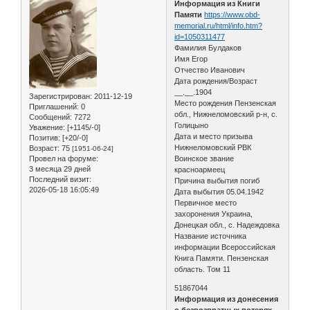
Информация из Книги
Памяти
https://www.obd-
memorial.ru/html/info.htm?
id=1050311477
Фамилия Булдаков
Имя Егор
Отчество Иванович
Дата рождения/Возраст
__.__.1904
Зарегистрирован
: 2011-12-19
Место рождения Пензенская
Приглашений:
0
обл., Нижнеломовский р-н, с.
Сообщений:
7272
Голицыно
Уважение:
[+1145/-0]
Дата и место призыва
Позитив:
[+20/-0]
Нижнеломовский РВК
Возраст:
75
[1951-06-24]
Провел на форуме:
Воинское звание
3 месяца 29 дней
красноармеец
Последний визит:
Причина выбытия погиб
2026-05-18 16:05:49
Дата выбытия 05.04.1942
Первичное место
захоронения Украина,
Донецкая обл., с. Надеждовка
Название источника
информации Всероссийская
Книга Памяти. Пензенская
область. Том 11
51867044
Информация из донесения
о безвозвратных потерях