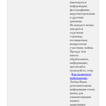
имеющуюся
информацию
фотографиями,
видеоматериалами
и другими
данными.
На каждого воина
заводится
отдельная
страница,
посвященная
конкретному
участнику войны.
Прежде чем
начать
обрабатывать
информацию,
прочитайте,
пожалуйста, тему
-
Как размещать
информацию
.
Любая Ваша
дополнительная
информация очень
важна для
увековечивания
памяти
защитников