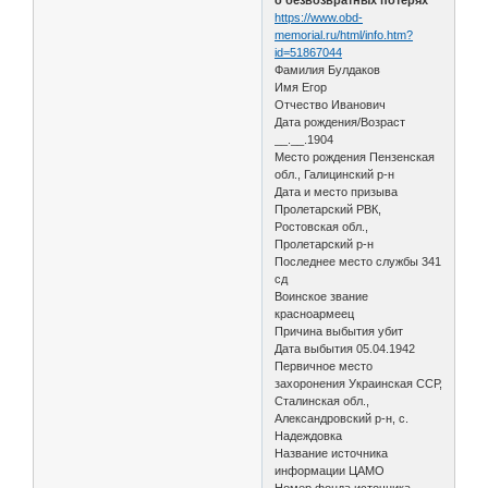
https://www.obd-
memorial.ru/html/info.htm?
id=51867044
Фамилия Булдаков
Имя Егор
Отчество Иванович
Дата рождения/Возраст
__.__.1904
Место рождения Пензенская
обл., Галицинский р-н
Дата и место призыва
Пролетарский РВК,
Ростовская обл.,
Пролетарский р-н
Последнее место службы 341
сд
Воинское звание
красноармеец
Причина выбытия убит
Дата выбытия 05.04.1942
Первичное место
захоронения Украинская ССР,
Сталинская обл.,
Александровский р-н, с.
Надеждовка
Название источника
информации ЦАМО
Номер фонда источника