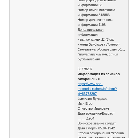
информации 58
Номер описи источника
информации 818883
Номер дела источника
информации 1196
Дополнительная
информация:
- автоматчик 1143 сп;
- жена Булдакова Ликерия
Семеновна, Ростовская обл.,
Пролетарский р-н, ст-ца
Буденновская
83778297
Информация из списков
захоронения
https://www.obd-
memorial.ru/html/info.htm?
id=83778297
Фамилия Булдаков
Имя Егор
Отчество Иванович
Дата рождения/Возраст
__.__.1904
Воинское звание солдат
Дата смерти 05.04.1942
Страна захоронения Украина
Регион захоронения Донецкая