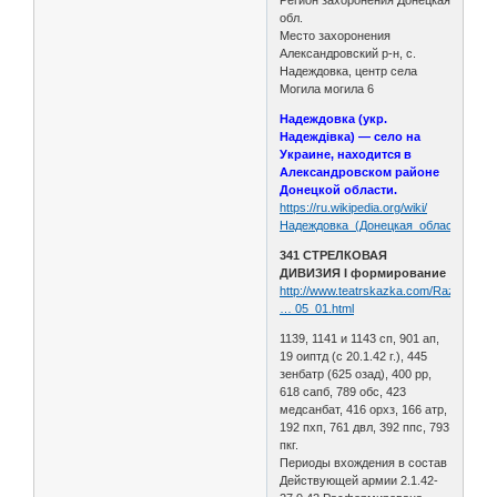
обл.
Место захоронения
Александровский р-н, с.
Надеждовка, центр села
Могила могила 6
Надеждовка (укр.
Надеждівка) — село на
Украине, находится в
Александровском районе
Донецкой области.
https://ru.wikipedia.org/wiki/
Надеждовка_(Донецкая_область)
341 СТРЕЛКОВАЯ
ДИВИЗИЯ I формирование
http://www.teatrskazka.com/Raznoe/Pe
… 05_01.html
1139, 1141 и 1143 сп, 901 ап,
19 оиптд (с 20.1.42 г.), 445
зенбатр (625 озад), 400 рр,
618 сапб, 789 обс, 423
медсанбат, 416 орхз, 166 атр,
192 пхп, 761 двл, 392 ппс, 793
пкг.
Периоды вхождения в состав
Действующей армии 2.1.42-