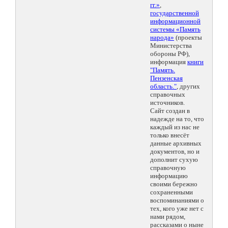
гг.»
,
государственной
информационной
системы «Память
народа»
(проекты
Министерства
обороны РФ),
информация
книги
"Память.
Пензенская
область."
, других
справочных
источников.
Сайт создан в
надежде на то, что
каждый из нас не
только внесёт
данные архивных
документов, но и
дополнит сухую
справочную
информацию
своими бережно
сохраненными
воспоминаниями о
тех, кого уже нет с
нами рядом,
рассказами о ныне