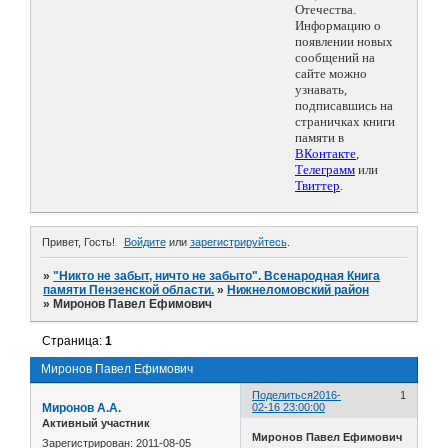
Отечества.
Информацию о
появлении новых
сообщений на
сайте можно
узнавать,
подписавшись на
страничках книги
памяти в
ВКонтакте
,
Телеграмм
или
Твиттер
.
Привет, Гость!
Войдите
или
зарегистрируйтесь
.
»
"Никто не забыт, ничто не забыто". Всенародная Книга
памяти Пензенской области.
»
Нижнеломовский район
»
Миронов Павел Ефимович
Страница:
1
Миронов Павел Ефимович
Поделиться
2016-
1
Миронов А.А.
02-16 23:00:00
Активный участник
Миронов Павел Ефимович
Зарегистрирован
: 2011-08-05