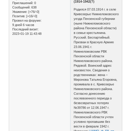
(1914-1942(?)
Приглашений:
0
Сообщений:
638
Родился 07.03.1914 г. в селе
Уважение:
[+76/-0]
Кривозерье Нижнеломовского
Позитив:
[+16/-0]
уезда Пензенской губернии
Провел на форуме:
(ныне Нижнеломовского
9 дней 6 часов
района Пензенской области)
Последний визит:
в семье крестьянина.
2023-01-19 11:43:48
Русский. Беспартийный.
Призван в Красную Армию
23.06.1941 г.
Нижнеломовским РВК
Пензенской области
Нижнеломовского района.
Рядовой. Воинский адрес
неизвестен. Сведения о
родственниках: жена –
Миронова Татьяна Егоровна,
проживала в с. Кривозерье
Нижнеломовского района.
Согласно донесению
послевоенного периода о
безвозвратных потерях
№39786 от 12.06.1947 г.
Нижнеломовского РВК
Пензенской области учтен
условно пропавшим без
вести в феврале 1942 г.
Источник:
ЦАМО, ф. 58, оп.