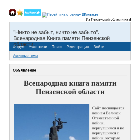
Из Пензенской области на фронты 
"Никто не забыт, ничто не забыто".
Всенародная Книга памяти Пензенской
области.
Форум
Участники
Поиск
Регистрация
Войти
Активные темы
Объявление
Всенародная книга памяти
Пензенской области
Сайт посвящается
воинам Великой
Отечественной
войны,
вернувшимся и не
вернувшимся с
войны, которые