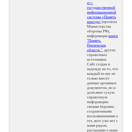
гг.»
,
государственной
информационной
системы «Память
народа»
(проекты
Министерства
обороны РФ),
информация
книги
"Память.
Пензенская
область."
, других
справочных
источников.
Сайт создан в
надежде на то, что
каждый из нас не
только внесёт
данные архивных
документов, но и
дополнит сухую
справочную
информацию
своими бережно
сохраненными
воспоминаниями о
тех, кого уже нет с
нами рядом,
рассказами о ныне