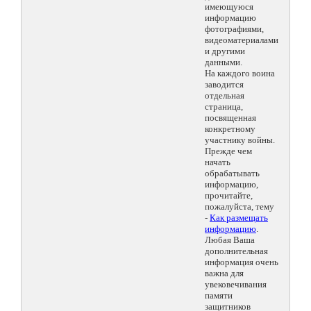
имеющуюся
информацию
фотографиями,
видеоматериалами
и другими
данными.
На каждого воина
заводится
отдельная
страница,
посвященная
конкретному
участнику войны.
Прежде чем
начать
обрабатывать
информацию,
прочитайте,
пожалуйста, тему
-
Как размещать
информацию
.
Любая Ваша
дополнительная
информация очень
важна для
увековечивания
памяти
защитников