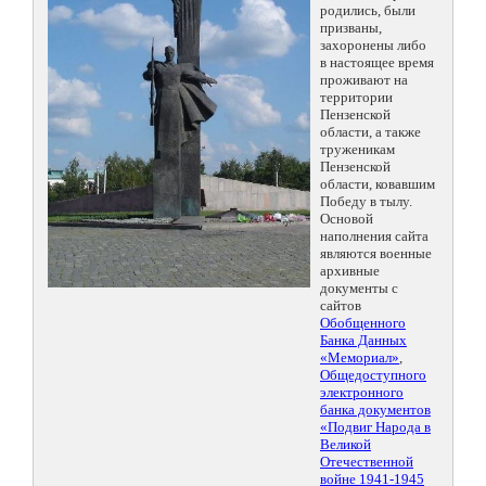
родились, были
призваны,
захоронены либо
в настоящее время
проживают на
территории
Пензенской
области, а также
труженикам
Пензенской
области, ковавшим
Победу в тылу.
Основой
наполнения сайта
являются военные
архивные
документы с
сайтов
Обобщенного
Банка Данных
«Мемориал»
,
Общедоступного
электронного
банка документов
«Подвиг Народа в
Великой
Отечественной
войне 1941-1945