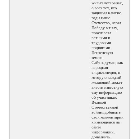
живых ветеранах,
о всех тех, кто
защищал в лихие
годы наше
Отечество, ковал
Победу в тылу,
прославлял
ратными и
трудовыми
подвигами
Пензенскую
землю.
Сайт задуман, как
народная
энциклопедия, в
которую каждый
желающий может
внести известную
ему информацию
об участниках
Великой
Отечественной
войны, добавить
свои комментарии
к имеющейся на
сайте
информации,
дополнить