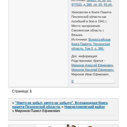
977520, д. 380, лл. 55, 55 об.
Увековечен в Книге Памяти
Пензенской области как
погибший в бою в 1941 г.
Место захоронения:
Смоленская область г.
Вязьма.
Источники:
Всероссийская
Книга Памяти. Пензенская
область. Том 5, с. 386.
Доп. информация:
Родственники: братья -
Миронов Алексей Ефимович
,
Миронов Василий Ефимович
,
Миронов Иван Ефимович.
0
Страница:
1
»
"Никто не забыт, ничто не забыто". Всенародная Книга
памяти Пензенской области.
»
Нижнеломовский район
»
Миронов Павел Ефимович