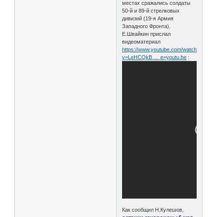
местах сражались солдаты
50-й и 89-й стрелковых
дивизий (19-я Армия
Западного Фронта).
Е.Швайкин прислал
видеоматериал
https://www.youtube.com/watch?
v=LeHCQkB … e=youtu.be
:
Как сообщил Н.Кулешов,