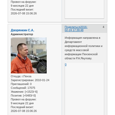
Провел на форуме:
9 месяцев 22 дня
Последний визит:
2026-07-08 15:06:26
Поделиться
2016-
4
Дворянкин С.А.
02-24 17:39:48
Администратор
Информация направлена в
Департамент
информационной политики и
средств массовой
информации Пензенской
области Р.А.Якупову.
0
Откуда:
г.Пенза
Зарегистрирован
: 2010-01-24
Приглашений:
0
Сообщений:
17075
Уважение:
[+1523/-6]
Позитив:
[+5483/-0]
Провел на форуме:
9 месяцев 22 дня
Последний визит:
2026-07-08 15:06:26