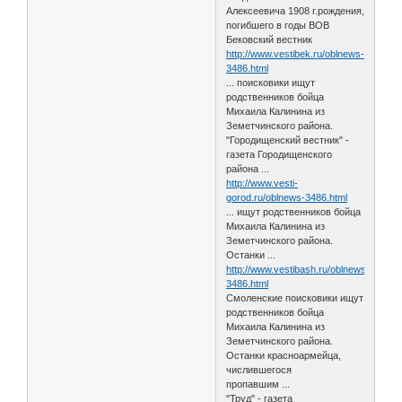
Алексеевича 1908 г.рождения,
погибшего в годы ВОВ
Бековский вестник
http://www.vestibek.ru/oblnews-
3486.html
... поисковики ищут
родственников бойца
Михаила Калинина из
Земетчинского района.
"Городищенский вестник" -
газета Городищенского
района ...
http://www.vesti-
gorod.ru/oblnews-3486.html
... ищут родственников бойца
Михаила Калинина из
Земетчинского района.
Останки ...
http://www.vestibash.ru/oblnews-
3486.html
Смоленские поисковики ищут
родственников бойца
Михаила Калинина из
Земетчинского района.
Останки красноармейца,
числившегося
пропавшим ...
"Труд" - газета