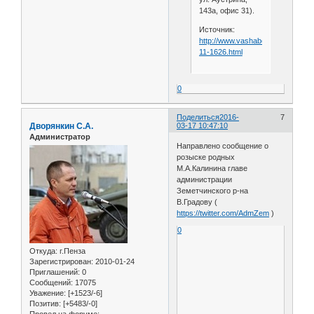
143а, офис 31).
Источник:
http://www.vashabeseda.ru/news
11-1626.html
0
Поделиться
2016-
7
Дворянкин С.А.
03-17 10:47:10
Администратор
Направлено сообщение о
розыске родных
М.А.Калинина главе
администрации
Земетчинского р-на
В.Градову (
https://twitter.com/AdmZem
)
0
Откуда:
г.Пенза
Зарегистрирован
: 2010-01-24
Приглашений:
0
Сообщений:
17075
Уважение:
[+1523/-6]
Позитив:
[+5483/-0]