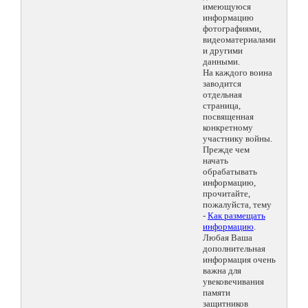
имеющуюся
информацию
фотографиями,
видеоматериалами
и другими
данными.
На каждого воина
заводится
отдельная
страница,
посвященная
конкретному
участнику войны.
Прежде чем
начать
обрабатывать
информацию,
прочитайте,
пожалуйста, тему
-
Как размещать
информацию
.
Любая Ваша
дополнительная
информация очень
важна для
увековечивания
памяти
защитников