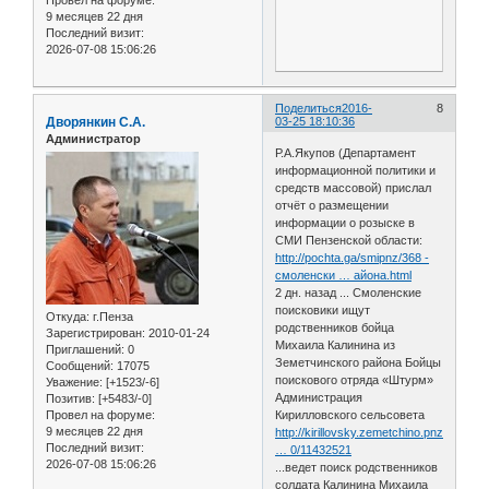
Провел на форуме:
9 месяцев 22 дня
Последний визит:
2026-07-08 15:06:26
Поделиться
2016-
8
Дворянкин С.А.
03-25 18:10:36
Администратор
Р.А.Якупов (Департамент
информационной политики и
средств массовой) прислал
отчёт о размещении
информации о розыске в
СМИ Пензенской области:
http://pochta.ga/smipnz/368 -
смоленски … айона.html
2 дн. назад ... Смоленские
поисковики ищут
Откуда:
г.Пенза
родственников бойца
Зарегистрирован
: 2010-01-24
Михаила Калинина из
Приглашений:
0
Земетчинского района Бойцы
Сообщений:
17075
поискового отряда «Штурм»
Уважение:
[+1523/-6]
Администрация
Позитив:
[+5483/-0]
Провел на форуме:
Кирилловского сельсовета
9 месяцев 22 дня
http://kirillovsky.zemetchino.pnzreg.ru
Последний визит:
… 0/11432521
2026-07-08 15:06:26
...ведет поиск родственников
солдата Калинина Михаила