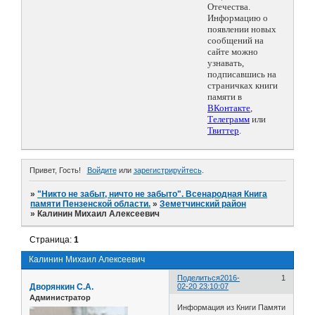
Отечества.
Информацию о
появлении новых
сообщений на
сайте можно
узнавать,
подписавшись на
страничках книги
памяти в
ВКонтакте
,
Телеграмм
или
Твиттер
.
Привет, Гость!
Войдите
или
зарегистрируйтесь
.
»
"Никто не забыт, ничто не забыто". Всенародная Книга
памяти Пензенской области.
»
Земетчинский район
»
Калинин Михаил Алексеевич
Страница:
1
Калинин Михаил Алексеевич
Поделиться
2016-
1
Дворянкин С.А.
02-20 23:10:07
Администратор
Информация из Книги Памяти