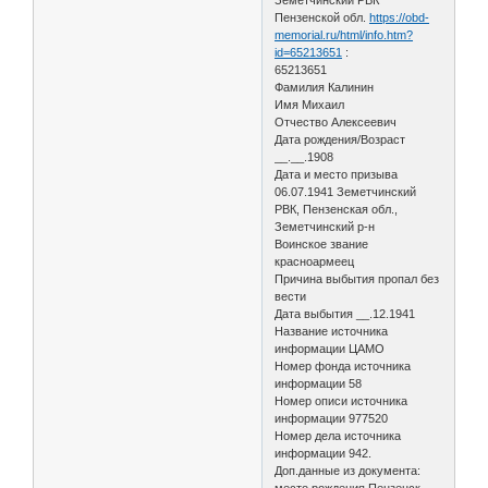
Пензенской обл.
https://obd-
memorial.ru/html/info.htm?
id=65213651
:
65213651
Фамилия Калинин
Имя Михаил
Отчество Алексеевич
Дата рождения/Возраст
__.__.1908
Дата и место призыва
06.07.1941 Земетчинский
РВК, Пензенская обл.,
Земетчинский р-н
Воинское звание
красноармеец
Причина выбытия пропал без
вести
Дата выбытия __.12.1941
Название источника
информации ЦАМО
Номер фонда источника
информации 58
Номер описи источника
информации 977520
Номер дела источника
информации 942.
Доп.данные из документа:
место рождения Пензенск.