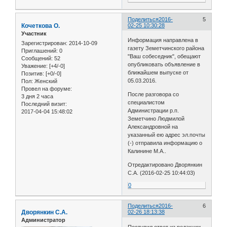
Поделиться
2016-
5
Кочеткова О.
02-25 10:30:28
Участник
Информация направлена в
Зарегистрирован
: 2014-10-09
газету Земетчинского района
Приглашений:
0
"Ваш собеседник", обещают
Сообщений:
52
опубликовать объявление в
Уважение:
[+4/-0]
ближайшем выпуске от
Позитив:
[+0/-0]
05.03.2016.
Пол:
Женский
Провел на форуме:
После разговора со
3 дня 2 часа
специалистом
Последний визит:
Администрации р.п.
2017-04-04 15:48:02
Земетчино Людмилой
Александровной на
указанный ею адрес эл.почты
(-) отправила информацию о
Калинине М.А..
Отредактировано Дворянкин
С.А. (2016-02-25 10:44:03)
0
Поделиться
2016-
6
Дворянкин С.А.
02-26 18:13:38
Администратор
Поступил ответ из редакции