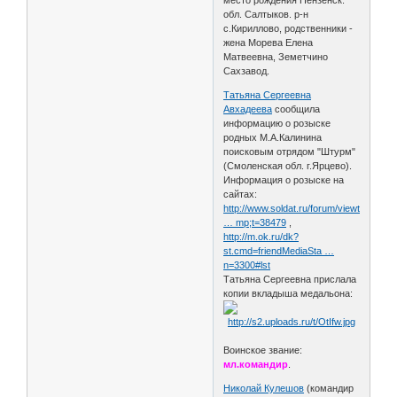
обл. Салтыков. р-н
с.Кириллово, родственники -
жена Морева Елена
Матвеевна, Земетчино
Сахзавод.
Татьяна Сергеевна
Авхадеева
сообщила
информацию о розыске
родных М.А.Калинина
поисковым отрядом "Штурм"
(Смоленская обл. г.Ярцево).
Информация о розыске на
сайтах:
http://www.soldat.ru/forum/viewtopic.ph
… mp;t=38479
,
http://m.ok.ru/dk?
st.cmd=friendMediaSta …
n=3300#lst
Татьяна Сергеевна прислала
копии вкладыша медальона:
Воинское звание:
мл.командир
.
Николай Кулешов
(командир