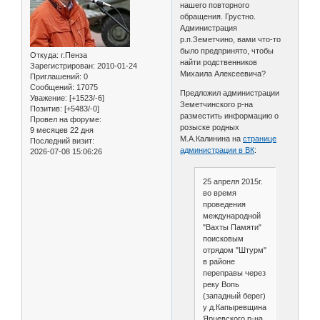
нашего повторного
обращения. Грустно.
Администрация
р.п.Земетчино, вами что-то
было предпринято, чтобы
Откуда:
г.Пенза
найти родственников
Зарегистрирован
: 2010-01-24
Михаила Алексеевича?
Приглашений:
0
Сообщений:
17075
Предложил администрации
Уважение:
[+1523/-6]
Земетчинского р-на
Позитив:
[+5483/-0]
разместить информацию о
Провел на форуме:
розыске родных
9 месяцев 22 дня
М.А.Калинина на
странице
Последний визит:
администрации в ВК
:
2026-07-08 15:06:26
25 апреля 2015г.
во время
проведения
международной
"Вахты Памяти"
поисковым
отрядом "Штурм"
в районе
переправы через
реку Вопь
(западный берег)
у д.Капыревщина
Ярцевского р-на