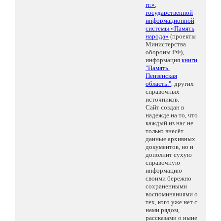
гг.»
,
государственной
информационной
системы «Память
народа»
(проекты
Министерства
обороны РФ),
информация
книги
"Память.
Пензенская
область."
, других
справочных
источников.
Сайт создан в
надежде на то, что
каждый из нас не
только внесёт
данные архивных
документов, но и
дополнит сухую
справочную
информацию
своими бережно
сохраненными
воспоминаниями о
тех, кого уже нет с
нами рядом,
рассказами о ныне