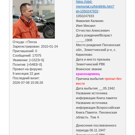
https://obd-
memorial.ru/html/info.htm?
id=1050247933
:
1050247933
Фамилия Калинин
Имя Михаил
Отчество Алексеевич
Дата рождения/Возраст
__.__.1908
Откуда:
г.Пенза
Место рождения Пензенская
Зарегистрирован
: 2010-01-24
обл., Земетчинский р-н, с.
Приглашений:
0
Кириллово
Сообщений:
17075
Дата и место призыва
Уважение:
[+1523/-6]
Земетчинский РВК
Позитив:
[+5483/-0]
Провел на форуме:
Воинское звание
9 месяцев 22 дня
красноармеец
Последний визит:
Причина выбытия
пропал без
2026-07-08 15:06:26
вести
Дата выбытия __.05.1942
Название источника
информации Книга памяти
Название источника
информации Всероссийская
Книга Памяти. Пензенская
область. Том 4.
Донесения послевоенного
периода 06.11.1947
Земетчинский РВК