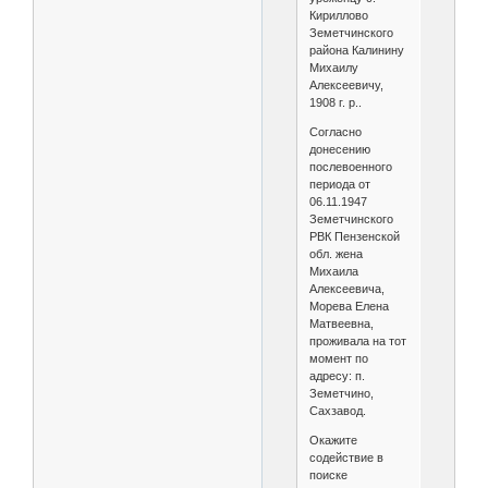
Кириллово
Земетчинского
района Калинину
Михаилу
Алексеевичу,
1908 г. р..
Согласно
донесению
послевоенного
периода от
06.11.1947
Земетчинского
РВК Пензенской
обл. жена
Михаила
Алексеевича,
Морева Елена
Матвеевна,
проживала на тот
момент по
адресу: п.
Земетчино,
Сахзавод.
Окажите
содействие в
поиске