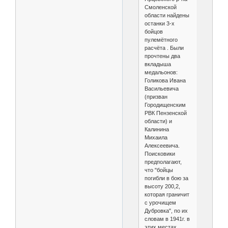
Смоленской
области найдены
останки 3-х
бойцов
пулемётного
расчёта . Были
прочтены два
вкладыша
медальонов:
Голикова Ивана
Васильевича
(призван
Городищенским
РВК Пензенской
области) и
Калинина
Михаила
Алексеевича.
Поисковики
предполагают,
что "бойцы
погибли в бою за
высоту 200,2,
которая граничит
с урочищем
Дубровка", по их
словам в 1941г. в
этих местах