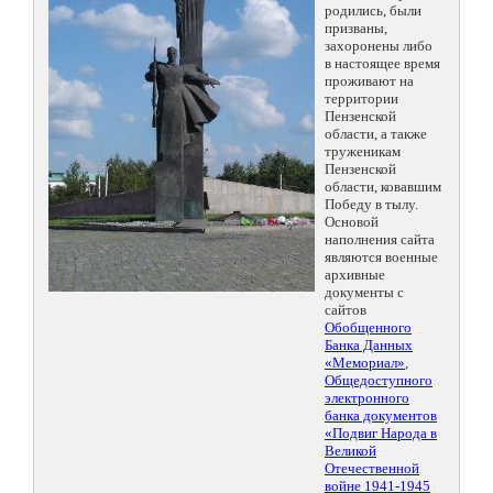
родились, были
призваны,
захоронены либо
в настоящее время
проживают на
территории
Пензенской
области, а также
труженикам
Пензенской
области, ковавшим
Победу в тылу.
Основой
наполнения сайта
являются военные
архивные
документы с
сайтов
Обобщенного
Банка Данных
«Мемориал»
,
Общедоступного
электронного
банка документов
«Подвиг Народа в
Великой
Отечественной
войне 1941-1945