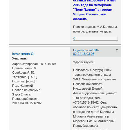
останки захоронены 5 мая
2015 года на мемориале
"Поле Памяти" в городе
Ярцево Смоленской
области.
Поиски родных М.А.Калинина
пока результатов не дали.
0
Поделиться
2016-
2
Кочеткова О.
02-24 16:03:08
Участник
Здравствуйте!
Зарегистрирован
: 2014-10-09
Приглашений:
0
Связалась с сотрудницей
Сообщений:
52
территориального отдела
Уважение:
[+4/-0]
ЗАГС Земетчинского района
Позитив:
[+0/-0]
Пензенской области
Пол:
Женский
Николаевой Еленой
Провел на форуме:
Александровной (специалист
3 дня 2 часа
1-го разряда), тел.
Последний визит:
+7(84155)2-15-62. Она
2017-04-04 15:48:02
обещала поискать документы
о рождении детей Калинина
Михаила Алексеевича и
Моревой Елены Матвеевны.
Продублировала