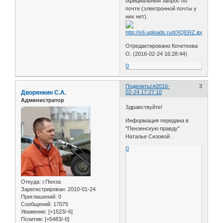
официальный запрос по
почте (электронной почты у
них нет).
Отредактировано Кочеткова
О. (2016-02-24 16:28:44)
0
Поделиться
2016-
3
Дворянкин С.А.
02-24 17:27:10
Администратор
Здравствуйте!
Информация передана в
"Пензенскую правду"
Наталье Сизовой .
0
Откуда:
г.Пенза
Зарегистрирован
: 2010-01-24
Приглашений:
0
Сообщений:
17075
Уважение:
[+1523/-6]
Позитив:
[+5483/-0]