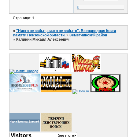
0
Страница:
1
»
"Никто не забыт, ничто не забыто". Всенародная Книга
памяти Пензенской области.
»
Земетчинский район
»
Калинин Михаил Алексеевич