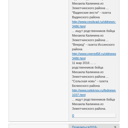
Михаила Калинина из
Земетчинского района ...
"Вадинские вести" - газета
Вадинского района
http://www.vestivad.ru/oblnews-
3486.html
... ищут родственников бойца
Михаила Калинина из
Земетчинского района ...
"Вперед" - газета Иссинского
района
http://www.vpered58.ru/oblnews-
3486.html
11 мар 2016 ... ...
родственников бойца
Михаила Калинина из
Земетчинского района ...
"Сельская новь" - газета
Белинского района
http://www.selsknov.ru/fednews-
1037.html
... ищут родственников бойца
Михаила Калинина из
Земетчинского района.
0
Поделиться
2016-
9