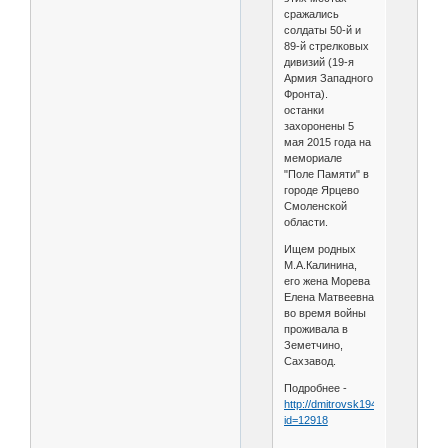
сражались
солдаты 50-й и
89-й стрелковых
дивизий (19-я
Армия Западного
Фронта).
останки
захоронены 5
мая 2015 года на
мемориале
"Поле Памяти" в
городе Ярцево
Смоленской
области.
Ищем родных
М.А.Калинина,
его жена Морева
Елена Матвеевна
во время войны
проживала в
Земетчино,
Сахзавод.
Подробнее -
http://dmitrovsk1943.mybb.ru/vie
id=12918