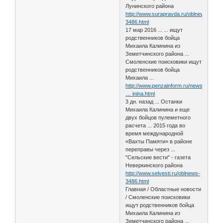
Лунинского района
http://www.surapravda.ru/oblnews-
3486.html
17 мар 2016 ... ... ищут
родственников бойца
Михаила Калинина из
Земетчинского района ...
Смоленские поисковики ищут
родственников бойца
Михаила ...
http://www.penzainform.ru/news/social/2
… inina.html
3 дн. назад ... Останки
Михаила Калинина и еще
двух бойцов пулеметного
расчета ... 2015 года во
время международной
«Вахты Памяти» в районе
переправы через ...
"Сельские вести" - газета
Неверкинского района
http://www.selvesti.ru/oblnews-
3486.html
Главная / Областные новости
/ Смоленские поисковики
ищут родственников бойца
Михаила Калинина из
Земетчинского района ...