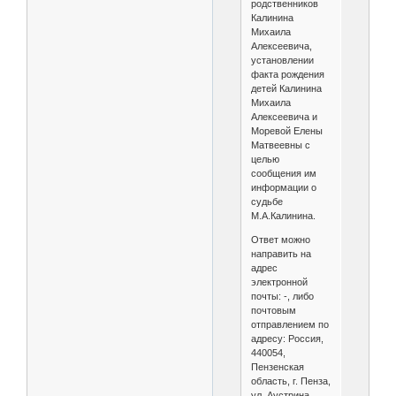
родственников
Калинина
Михаила
Алексеевича,
установлении
факта рождения
детей Калинина
Михаила
Алексеевича и
Моревой Елены
Матвеевны с
целью
сообщения им
информации о
судьбе
М.А.Калинина.
Ответ можно
направить на
адрес
электронной
почты: -, либо
почтовым
отправлением по
адресу: Россия,
440054,
Пензенская
область, г. Пенза,
ул. Аустрина,