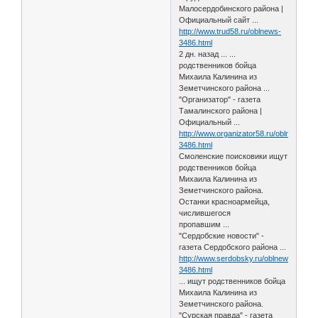
Малосердобинского района |
Официальный сайт ...
http://www.trud58.ru/oblnews-
3486.html
2 дн. назад ... ...
родственников бойца
Михаила Калинина из
Земетчинского района ...
"Организатор" - газета
Тамалинского района |
Официальный ...
http://www.organizator58.ru/oblnews-
3486.html
Смоленские поисковики ищут
родственников бойца
Михаила Калинина из
Земетчинского района.
Останки красноармейца,
числившегося
пропавшим ...
"Сердобские новости" -
газета Сердобского района ...
http://www.serdobsky.ru/oblnews-
3486.html
... ищут родственников бойца
Михаила Калинина из
Земетчинского района.
"Сурская правда" - газета