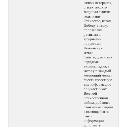
живых ветеранах,
о всех тех, кто
защищал в лихие
годы наше
Отечество, ковал
Победу в тылу,
прославлял
ратными и
трудовыми
подвигами
Пензенскую
землю.
Сайт задуман, как
народная
энциклопедия, в
которую каждый
желающий может
внести известную
ему информацию
об участниках
Великой
Отечественной
войны, добавить
свои комментарии
к имеющейся на
сайте
информации,
дополнить