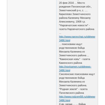
20 фев 2016 ... Место
рождения Пензенская обл.,
Земетчинский р-н, с. ....
Кириллово Земетчинского
района Калинину Михаилу
Алексеевичу, 1908 г.р.
"Наровчатские новости" -
газета Наровчатского района
...
http://www.narovchat.ru/oblnews-
3486.html
... поисковики ищут
родственников бойца
Михаила Калинина из
Земетчинского района ...
"Каменская новь" - газета
Каменского района
http://novkamen.ru/oblnews-
3486.html
Смоленские поисковики ищут
родственников бойца
Михаила Калинина из
Земетчинского района.
"Родная земля" - газета
Пачелмского района
http://www.rodzem58.ru/oblnews-
3486.html
4 дн. назад ... ... бойца