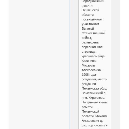
народной книги
памяти
Пензенской
области,
посвящённом
участникам
Великой
Отечественной
войны,
размещена
персональная
страница
красноармейца
Калинина
Михаила
Алексеевича,
1908 года
рождения, место
рождения
Пензенская обл.,
Земетчинский р-
н, с. Кириллово.
По данным книги
памяти
Пензенской
области, Михаил
Алексеевич до
сих пор числится