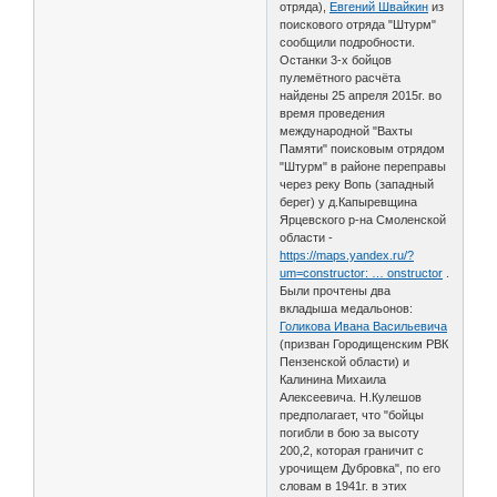
отряда),
Евгений Швайкин
из
поискового отряда "Штурм"
сообщили подробности.
Останки 3-х бойцов
пулемётного расчёта
найдены 25 апреля 2015г. во
время проведения
международной "Вахты
Памяти" поисковым отрядом
"Штурм" в районе переправы
через реку Вопь (западный
берег) у д.Капыревщина
Ярцевского р-на Смоленской
области -
https://maps.yandex.ru/?
um=constructor: … onstructor
.
Были прочтены два
вкладыша медальонов:
Голикова Ивана Васильевича
(призван Городищенским РВК
Пензенской области) и
Калинина Михаила
Алексеевича. Н.Кулешов
предполагает, что "бойцы
погибли в бою за высоту
200,2, которая граничит с
урочищем Дубровка", по его
словам в 1941г. в этих