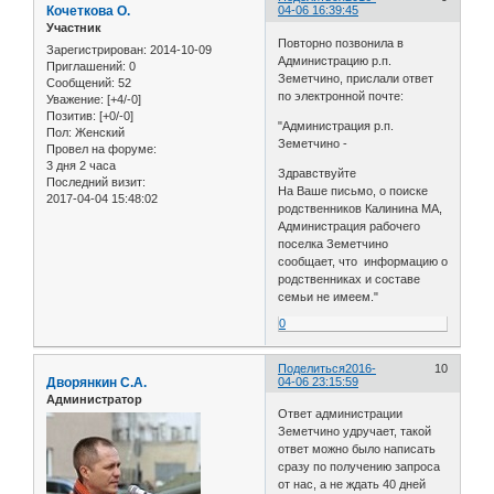
Кочеткова О.
04-06 16:39:45
Участник
Повторно позвонила в
Зарегистрирован
: 2014-10-09
Администрацию р.п.
Приглашений:
0
Земетчино, прислали ответ
Сообщений:
52
по электронной почте:
Уважение:
[+4/-0]
Позитив:
[+0/-0]
"Администрация р.п.
Пол:
Женский
Земетчино -
Провел на форуме:
3 дня 2 часа
Здравствуйте
Последний визит:
На Ваше письмо, о поиске
2017-04-04 15:48:02
родственников Калинина МА,
Администрация рабочего
поселка Земетчино
сообщает, что информацию о
родственниках и составе
семьи не имеем."
0
Поделиться
2016-
10
Дворянкин С.А.
04-06 23:15:59
Администратор
Ответ администрации
Земетчино удручает, такой
ответ можно было написать
сразу по получению запроса
от нас, а не ждать 40 дней