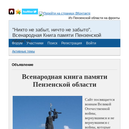
Из Пензенской области на фронты Великой От
"Никто не забыт, ничто не забыто".
Всенародная Книга памяти Пензенской
области.
Форум
Участники
Поиск
Регистрация
Войти
Активные темы
Объявление
Всенародная книга памяти
Пензенской области
Сайт посвящается
воинам Великой
Отечественной
войны,
вернувшимся и не
вернувшимся с
войны, которые