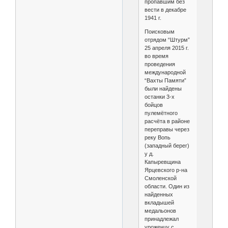
пропавшим без
вести в декабре
1941 г.
Поисковым
отрядом “Штурм”
25 апреля 2015 г.
во время
проведения
международной
“Вахты Памяти”
были найдены
останки 3-х
бойцов
пулемётного
расчёта в районе
переправы через
реку Вопь
(западный берег)
у д.
Капыревщина
Ярцевского р-на
Смоленской
области. Один из
найденных
вкладышей
медальонов
принадлежал
уроженцу с.