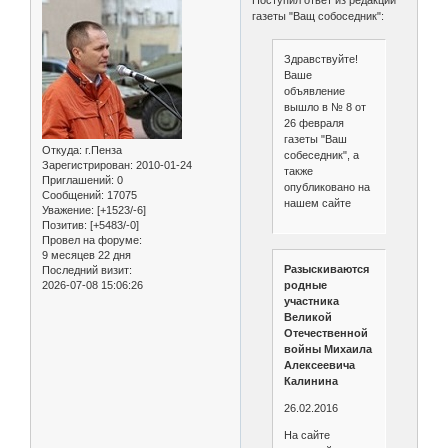
газеты "Ващ собоседник":
Здравствуйте!
Ваше
объявление
вышло в № 8 от
26 февраля
газеты "Ваш
Откуда:
г.Пенза
собеседник", а
Зарегистрирован
: 2010-01-24
также
Приглашений:
0
опубликовано на
Сообщений:
17075
нашем сайте
Уважение:
[+1523/-6]
Позитив:
[+5483/-0]
Провел на форуме:
9 месяцев 22 дня
Разыскиваются
Последний визит:
2026-07-08 15:06:26
родные
участника
Великой
Отечественной
войны Михаила
Алексеевича
Калинина
26.02.2016
На сайте