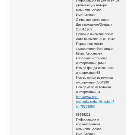
Информация из документов,
уточняющих потери
Фамилия Бобков
Имя Степан
Отчество Филиппович
Дата рождения/Возраст
25.04.1909
Причина выбытия погиб
Дата выбытия 29.01.1942
Первичное место
захоронения Финляндия,
Кеми, Аессаарен
Название источника
информации ЦАМО
Номер фонда источника
информации 58
Номер описи источника
информации A-64238
Номер дела источника
информации 24
http://www.obd-
memorial.ru/html/info.htm?
id=78759563
66656221
Информация о
военнопленном
Фамилия Бобков
Имя Степан