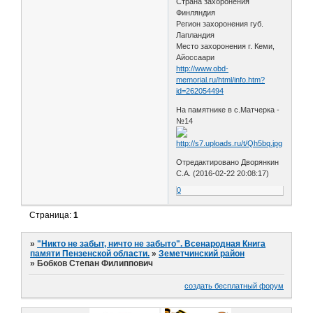
Страна захоронения
Финляндия
Регион захоронения губ.
Лапландия
Место захоронения г. Кеми,
Айоссаари
http://www.obd-
memorial.ru/html/info.htm?
id=262054494
На памятнике в с.Матчерка -
№14
Отредактировано Дворянкин
С.А. (2016-02-22 20:08:17)
0
Страница:
1
»
"Никто не забыт, ничто не забыто". Всенародная Книга
памяти Пензенской области.
»
Земетчинский район
»
Бобков Степан Филиппович
создать бесплатный форум