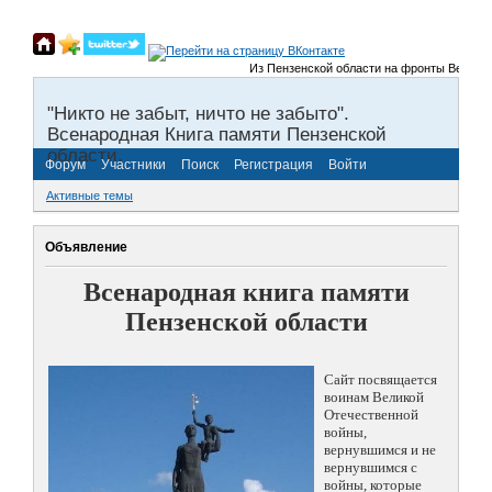
Из Пензенской области на фронты Великой О
"Никто не забыт, ничто не забыто".
Всенародная Книга памяти Пензенской
области.
Форум
Участники
Поиск
Регистрация
Войти
Активные темы
Объявление
Всенародная книга памяти
Пензенской области
Сайт посвящается
воинам Великой
Отечественной
войны,
вернувшимся и не
вернувшимся с
войны, которые