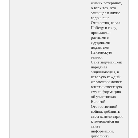
живых ветеранах,
о всех тех, кто
защищал в лихие
годы наше
Отечество, ковал
Победу в тылу,
прославлял
ратными и
трудовыми
подвигами
Пензенскую
землю.
Сайт задуман, как
народная
энциклопедия, в
которую каждый
желающий может
внести известную
ему информацию
об участниках
Великой
Отечественной
войны, добавить
свои комментарии
к имеющейся на
сайте
информации,
дополнить