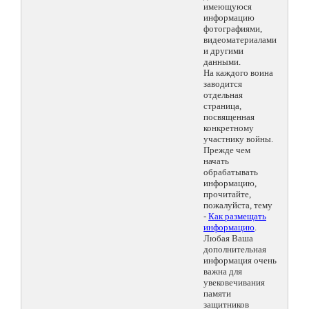
имеющуюся
информацию
фотографиями,
видеоматериалами
и другими
данными.
На каждого воина
заводится
отдельная
страница,
посвященная
конкретному
участнику войны.
Прежде чем
начать
обрабатывать
информацию,
прочитайте,
пожалуйста, тему
-
Как размещать
информацию
.
Любая Ваша
дополнительная
информация очень
важна для
увековечивания
памяти
защитников