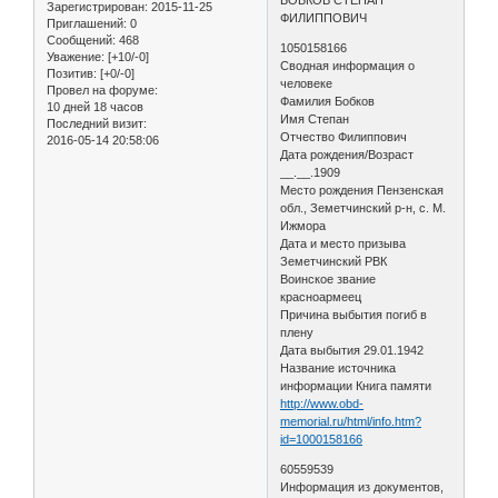
Зарегистрирован
: 2015-11-25
ФИЛИППОВИЧ
Приглашений:
0
Сообщений:
468
1050158166
Уважение:
[+10/-0]
Сводная информация о
Позитив:
[+0/-0]
человеке
Провел на форуме:
Фамилия Бобков
10 дней 18 часов
Имя Степан
Последний визит:
Отчество Филиппович
2016-05-14 20:58:06
Дата рождения/Возраст
__.__.1909
Место рождения Пензенская
обл., Земетчинский р-н, с. М.
Ижмора
Дата и место призыва
Земетчинский РВК
Воинское звание
красноармеец
Причина выбытия погиб в
плену
Дата выбытия 29.01.1942
Название источника
информации Книга памяти
http://www.obd-
memorial.ru/html/info.htm?
id=1000158166
60559539
Информация из документов,