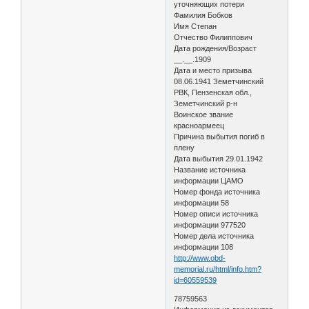
уточняющих потери
Фамилия Бобков
Имя Степан
Отчество Филиппович
Дата рождения/Возраст
__.__.1909
Дата и место призыва
08.06.1941 Земетчинский
РВК, Пензенская обл.,
Земетчинский р-н
Воинское звание
красноармеец
Причина выбытия погиб в
плену
Дата выбытия 29.01.1942
Название источника
информации ЦАМО
Номер фонда источника
информации 58
Номер описи источника
информации 977520
Номер дела источника
информации 108
http://www.obd-
memorial.ru/html/info.htm?
id=60559539
78759563