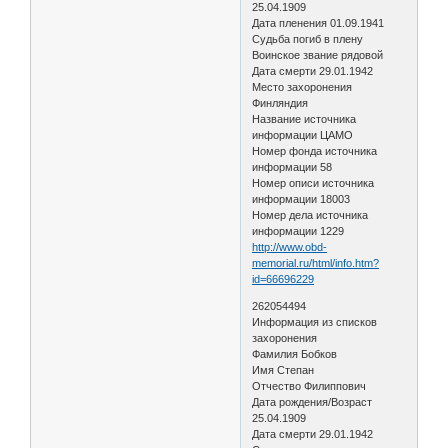
25.04.1909
Дата пленения 01.09.1941
Судьба погиб в плену
Воинское звание рядовой
Дата смерти 29.01.1942
Место захоронения
Финляндия
Название источника
информации ЦАМО
Номер фонда источника
информации 58
Номер описи источника
информации 18003
Номер дела источника
информации 1229
http://www.obd-
memorial.ru/html/info.htm?
id=66696229
262054494
Информация из списков
захоронения
Фамилия Бобков
Имя Степан
Отчество Филиппович
Дата рождения/Возраст
25.04.1909
Дата смерти 29.01.1942