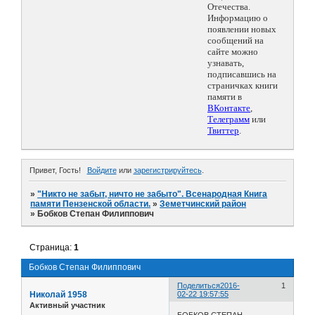
Отечества.
Информацию о
появлении новых
сообщений на
сайте можно
узнавать,
подписавшись на
страничках книги
памяти в
ВКонтакте
,
Телеграмм
или
Твиттер
.
Привет, Гость!
Войдите
или
зарегистрируйтесь
.
»
"Никто не забыт, ничто не забыто". Всенародная Книга
памяти Пензенской области.
»
Земетчинский район
»
Бобков Степан Филиппович
Страница:
1
Бобков Степан Филиппович
Поделиться
2016-
1
Николай 1958
02-22 19:57:55
Активный участник
БОБКОВ СТЕПАН