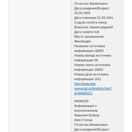
Отчество Филиппович
Дата рождения/Возраст
25.04.1909
Дата пленения 01.09.1941
Судьба погиб в плену
Воинское звание рядовой
Дата смерти null
Место захоронения
Финляндия
Название источника
информации ЦАМО
Номер фонда источника
информации 58
Номер описи источника
информации 18003
Номер дела источника
информации 1611
http://www.obd-
memorial.ru/html/info.htm?
id=66656221
66696229
Информация о
военнопленном
Фамилия Бобков
Имя Степан
Отчество Филиппович
Дата рождения/Возраст