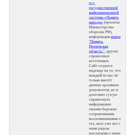
гг.»
,
государственной
информационной
системы «Память
народа»
(проекты
Министерства
обороны РФ),
информация
книги
"Память.
Пензенская
область."
, других
справочных
источников.
Сайт создан в
надежде на то, что
каждый из нас не
только внесёт
данные архивных
документов, но и
дополнит сухую
справочную
информацию
своими бережно
сохраненными
воспоминаниями о
тех, кого уже нет с
нами рядом,
рассказами о ныне