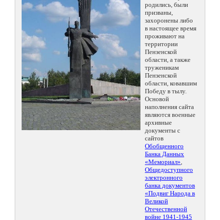
родились, были
призваны,
захоронены либо
в настоящее время
проживают на
территории
Пензенской
области, а также
труженикам
Пензенской
области, ковавшим
Победу в тылу.
Основой
наполнения сайта
являются военные
архивные
документы с
сайтов
Обобщенного
Банка Данных
«Мемориал»
,
Общедоступного
электронного
банка документов
«Подвиг Народа в
Великой
Отечественной
войне 1941-1945