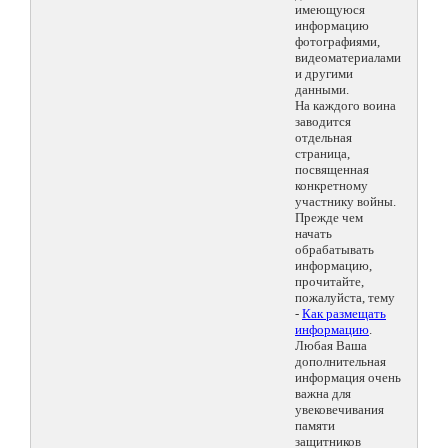
имеющуюся
информацию
фотографиями,
видеоматериалами
и другими
данными.
На каждого воина
заводится
отдельная
страница,
посвященная
конкретному
участнику войны.
Прежде чем
начать
обрабатывать
информацию,
прочитайте,
пожалуйста, тему
-
Как размещать
информацию
.
Любая Ваша
дополнительная
информация очень
важна для
увековечивания
памяти
защитников