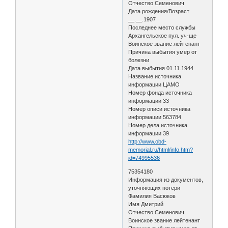
Отчество Семенович
Дата рождения/Возраст
__.__.1907
Последнее место службы
Архангельское пул. уч-ще
Воинское звание лейтенант
Причина выбытия умер от
болезни
Дата выбытия 01.11.1944
Название источника
информации ЦАМО
Номер фонда источника
информации 33
Номер описи источника
информации 563784
Номер дела источника
информации 39
http://www.obd-
memorial.ru/html/info.htm?
id=74995536
75354180
Информация из документов,
уточняющих потери
Фамилия Васюков
Имя Дмитрий
Отчество Семенович
Воинское звание лейтенант