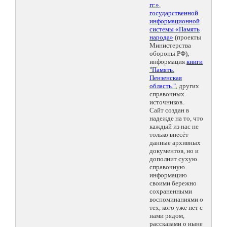
гг.»
,
государственной
информационной
системы «Память
народа»
(проекты
Министерства
обороны РФ),
информация
книги
"Память.
Пензенская
область."
, других
справочных
источников.
Сайт создан в
надежде на то, что
каждый из нас не
только внесёт
данные архивных
документов, но и
дополнит сухую
справочную
информацию
своими бережно
сохраненными
воспоминаниями о
тех, кого уже нет с
нами рядом,
рассказами о ныне