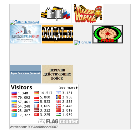
Verification: 9054dc0dbbcd0607