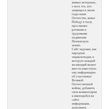
живых ветеранах,
о всех тех, кто
защищал в лихие
годы наше
Отечество, ковал
Победу в тылу,
прославлял
ратными и
трудовыми
подвигами
Пензенскую
землю.
Сайт задуман, как
народная
энциклопедия, в
которую каждый
желающий может
внести известную
ему информацию
об участниках
Великой
Отечественной
войны, добавить
свои комментарии
к имеющейся на
сайте
информации,
дополнить