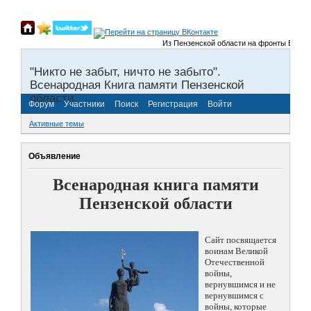
Из Пензенской области на фронты Великой 
"Никто не забыт, ничто не забыто".
Всенародная Книга памяти Пензенской
области.
Форум
Участники
Поиск
Регистрация
Войти
Активные темы
Объявление
Всенародная книга памяти
Пензенской области
Сайт посвящается
воинам Великой
Отечественной
войны,
вернувшимся и не
вернувшимся с
войны, которые