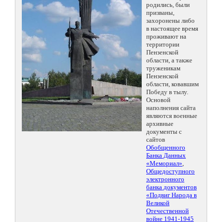
родились, были
призваны,
захоронены либо
в настоящее время
проживают на
территории
Пензенской
области, а также
труженикам
Пензенской
области, ковавшим
Победу в тылу.
Основой
наполнения сайта
являются военные
архивные
документы с
сайтов
Обобщенного
Банка Данных
«Мемориал»
,
Общедоступного
электронного
банка документов
«Подвиг Народа в
Великой
Отечественной
войне 1941-1945