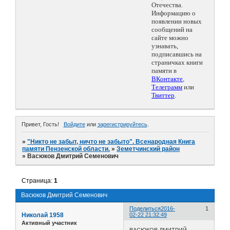
Отечества.
Информацию о
появлении новых
сообщений на
сайте можно
узнавать,
подписавшись на
страничках книги
памяти в
ВКонтакте
,
Телеграмм
или
Твиттер
.
Привет, Гость!
Войдите
или
зарегистрируйтесь
.
»
"Никто не забыт, ничто не забыто". Всенародная Книга
памяти Пензенской области.
»
Земетчинский район
»
Васюков Дмитрий Семенович
Страница:
1
Васюков Дмитрий Семенович
Поделиться
2016-
1
Николай 1958
02-22 21:32:49
Активный участник
ВАСЮКОВ ДМИТРИЙ