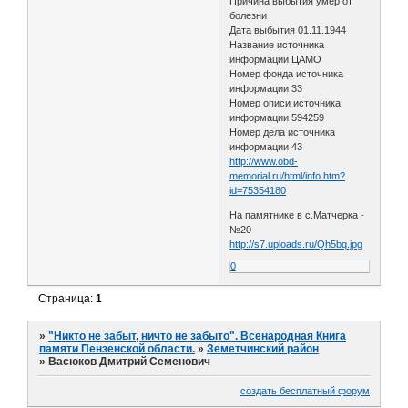
Причина выбытия умер от
болезни
Дата выбытия 01.11.1944
Название источника
информации ЦАМО
Номер фонда источника
информации 33
Номер описи источника
информации 594259
Номер дела источника
информации 43
http://www.obd-
memorial.ru/html/info.htm?
id=75354180
На памятнике в с.Матчерка -
№20
http://s7.uploads.ru/Qh5bq.jpg
0
Страница:
1
»
"Никто не забыт, ничто не забыто". Всенародная Книга
памяти Пензенской области.
»
Земетчинский район
»
Васюков Дмитрий Семенович
создать бесплатный форум