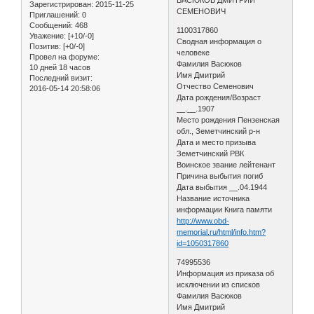
Зарегистрирован
: 2015-11-25
СЕМЕНОВИЧ
Приглашений:
0
Сообщений:
468
1100317860
Уважение:
[+10/-0]
Сводная информация о
Позитив:
[+0/-0]
человеке
Провел на форуме:
Фамилия Васюков
10 дней 18 часов
Имя Дмитрий
Последний визит:
Отчество Семенович
2016-05-14 20:58:06
Дата рождения/Возраст
__.__.1907
Место рождения Пензенская
обл., Земетчинский р-н
Дата и место призыва
Земетчинский РВК
Воинское звание лейтенант
Причина выбытия погиб
Дата выбытия __.04.1944
Название источника
информации Книга памяти
http://www.obd-
memorial.ru/html/info.htm?
id=1050317860
74995536
Информация из приказа об
исключении из списков
Фамилия Васюков
Имя Дмитрий