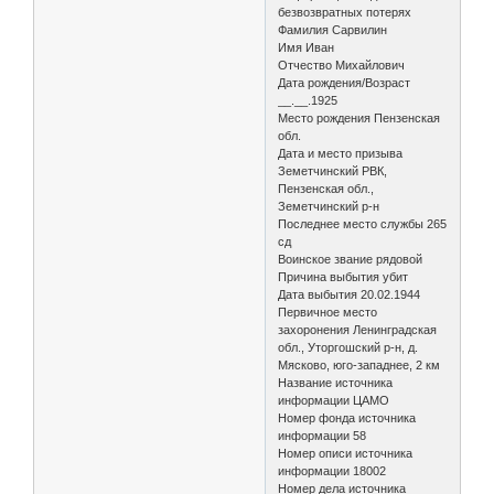
безвозвратных потерях
Фамилия Сарвилин
Имя Иван
Отчество Михайлович
Дата рождения/Возраст
__.__.1925
Место рождения Пензенская
обл.
Дата и место призыва
Земетчинский РВК,
Пензенская обл.,
Земетчинский р-н
Последнее место службы 265
сд
Воинское звание рядовой
Причина выбытия убит
Дата выбытия 20.02.1944
Первичное место
захоронения Ленинградская
обл., Уторгошский р-н, д.
Мясково, юго-западнее, 2 км
Название источника
информации ЦАМО
Номер фонда источника
информации 58
Номер описи источника
информации 18002
Номер дела источника