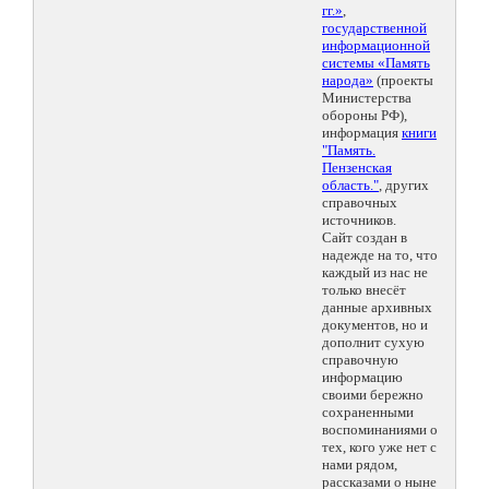
гг.»
,
государственной
информационной
системы «Память
народа»
(проекты
Министерства
обороны РФ),
информация
книги
"Память.
Пензенская
область."
, других
справочных
источников.
Сайт создан в
надежде на то, что
каждый из нас не
только внесёт
данные архивных
документов, но и
дополнит сухую
справочную
информацию
своими бережно
сохраненными
воспоминаниями о
тех, кого уже нет с
нами рядом,
рассказами о ныне