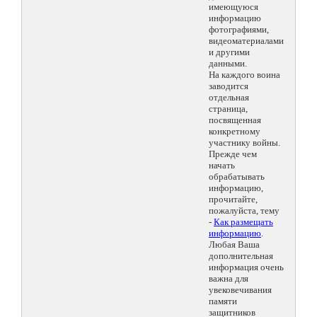
имеющуюся
информацию
фотографиями,
видеоматериалами
и другими
данными.
На каждого воина
заводится
отдельная
страница,
посвященная
конкретному
участнику войны.
Прежде чем
начать
обрабатывать
информацию,
прочитайте,
пожалуйста, тему
-
Как размещать
информацию
.
Любая Ваша
дополнительная
информация очень
важна для
увековечивания
памяти
защитников