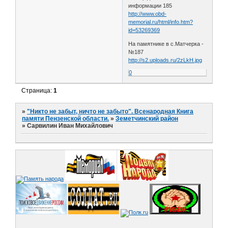
информации 185
http://www.obd-
memorial.ru/html/info.htm?
id=53269369
На памятнике в с.Матчерка -
№187
http://s2.uploads.ru/2zLkH.jpg
0
Страница:
1
»
"Никто не забыт, ничто не забыто". Всенародная Книга
памяти Пензенской области.
»
Земетчинский район
»
Сарвилин Иван Михайлович