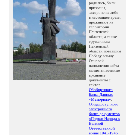
родились, были
призваны,
захоронены либо
в настоящее время
проживают на
территории
Пензенской
области, а также
труженикам
Пензенской
области, ковавшим
Победу в тылу.
Основой
наполнения сайта
являются военные
архивные
документы с
сайтов
Обобщенного
Банка Данных
«Мемориал»
,
Общедоступного
электронного
банка документов
«Подвиг Народа в
Великой
Отечественной
войне 1941-1945