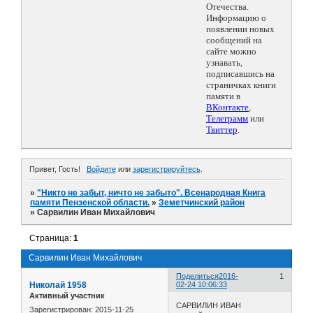
Отечества.
Информацию о
появлении новых
сообщений на
сайте можно
узнавать,
подписавшись на
страничках книги
памяти в
ВКонтакте
,
Телеграмм
или
Твиттер
.
Привет, Гость!
Войдите
или
зарегистрируйтесь
.
»
"Никто не забыт, ничто не забыто". Всенародная Книга
памяти Пензенской области.
»
Земетчинский район
»
Сарвилин Иван Михайлович
Страница:
1
Сарвилин Иван Михайлович
Поделиться
2016-
1
Николай 1958
02-24 10:06:33
Активный участник
САРВИЛИН ИВАН
Зарегистрирован
: 2015-11-25