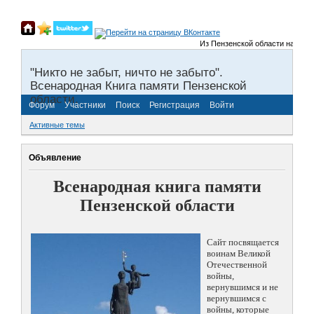
Из Пензенской области на фронт
"Никто не забыт, ничто не забыто".
Всенародная Книга памяти Пензенской
области.
Форум
Участники
Поиск
Регистрация
Войти
Активные темы
Объявление
Всенародная книга памяти
Пензенской области
Сайт посвящается
воинам Великой
Отечественной
войны,
вернувшимся и не
вернувшимся с
войны, которые