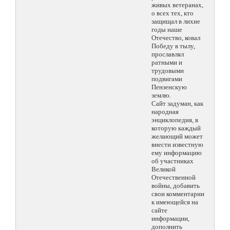
живых ветеранах,
о всех тех, кто
защищал в лихие
годы наше
Отечество, ковал
Победу в тылу,
прославлял
ратными и
трудовыми
подвигами
Пензенскую
землю.
Сайт задуман, как
народная
энциклопедия, в
которую каждый
желающий может
внести известную
ему информацию
об участниках
Великой
Отечественной
войны, добавить
свои комментарии
к имеющейся на
сайте
информации,
дополнить