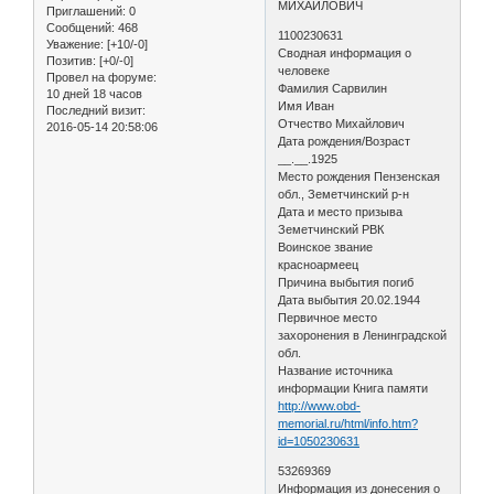
МИХАЙЛОВИЧ
Приглашений:
0
Сообщений:
468
1100230631
Уважение:
[+10/-0]
Сводная информация о
Позитив:
[+0/-0]
человеке
Провел на форуме:
Фамилия Сарвилин
10 дней 18 часов
Имя Иван
Последний визит:
Отчество Михайлович
2016-05-14 20:58:06
Дата рождения/Возраст
__.__.1925
Место рождения Пензенская
обл., Земетчинский р-н
Дата и место призыва
Земетчинский РВК
Воинское звание
красноармеец
Причина выбытия погиб
Дата выбытия 20.02.1944
Первичное место
захоронения в Ленинградской
обл.
Название источника
информации Книга памяти
http://www.obd-
memorial.ru/html/info.htm?
id=1050230631
53269369
Информация из донесения о