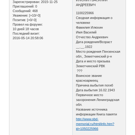
Зарегистрирован
: 2015-11-25
АНДРЕЕВИЧ
Приглашений:
0
Сообщений:
468
1100225966
Уважение:
[+10/-0]
Сводная информация о
Позитив:
[+0/-0]
человеке
Провел на форуме:
Фамилия Илюхин
10 дней 18 часов
Имя Василий
Последний визит:
Отчество Андреевич
2016-05-14 20:58:06
Дата рождения/Возраст
__.__.1922
Место рождения Пензенская
обл., Земетчинский р-н
Дата и место призыва
Земетчинский РВК
???
Воинское звание
красноармеец
Причина выбытия погиб
Дата выбытия 16.02.1943
Первичное место
захоронения Ленинградская
обл.
Название источника
информации Книга памяти
http://www.obd-
memorial.ru/html/info.htm?
id=1050225966