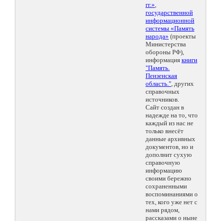
гг.»
,
государственной
информационной
системы «Память
народа»
(проекты
Министерства
обороны РФ),
информация
книги
"Память.
Пензенская
область."
, других
справочных
источников.
Сайт создан в
надежде на то, что
каждый из нас не
только внесёт
данные архивных
документов, но и
дополнит сухую
справочную
информацию
своими бережно
сохраненными
воспоминаниями о
тех, кого уже нет с
нами рядом,
рассказами о ныне