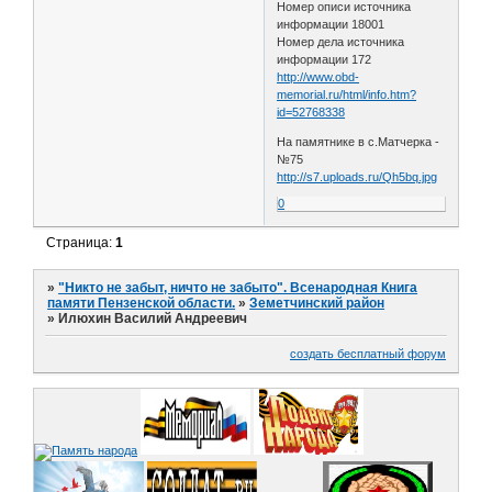
Номер описи источника
информации 18001
Номер дела источника
информации 172
http://www.obd-
memorial.ru/html/info.htm?
id=52768338
На памятнике в с.Матчерка -
№75
http://s7.uploads.ru/Qh5bq.jpg
0
Страница:
1
»
"Никто не забыт, ничто не забыто". Всенародная Книга
памяти Пензенской области.
»
Земетчинский район
»
Илюхин Василий Андреевич
создать бесплатный форум