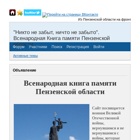
Из Пензенской области на фронты Велик
"Никто не забыт, ничто не забыто".
Всенародная Книга памяти Пензенской
области.
Форум
Участники
Поиск
Регистрация
Войти
Активные темы
Объявление
Всенародная книга памяти
Пензенской области
Сайт посвящается
воинам Великой
Отечественной
войны,
вернувшимся и не
вернувшимся с
войны, которые