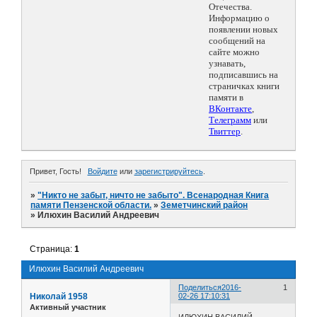
Отечества.
Информацию о
появлении новых
сообщений на
сайте можно
узнавать,
подписавшись на
страничках книги
памяти в
ВКонтакте
,
Телеграмм
или
Твиттер
.
Привет, Гость!
Войдите
или
зарегистрируйтесь
.
»
"Никто не забыт, ничто не забыто". Всенародная Книга
памяти Пензенской области.
»
Земетчинский район
»
Илюхин Василий Андреевич
Страница:
1
Илюхин Василий Андреевич
Поделиться
2016-
1
Николай 1958
02-26 17:10:31
Активный участник
ИЛЮХИН ВАСИЛИЙ