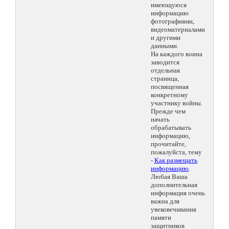
имеющуюся
информацию
фотографиями,
видеоматериалами
и другими
данными.
На каждого воина
заводится
отдельная
страница,
посвященная
конкретному
участнику войны.
Прежде чем
начать
обрабатывать
информацию,
прочитайте,
пожалуйста, тему
-
Как размещать
информацию
.
Любая Ваша
дополнительная
информация очень
важна для
увековечивания
памяти
защитников