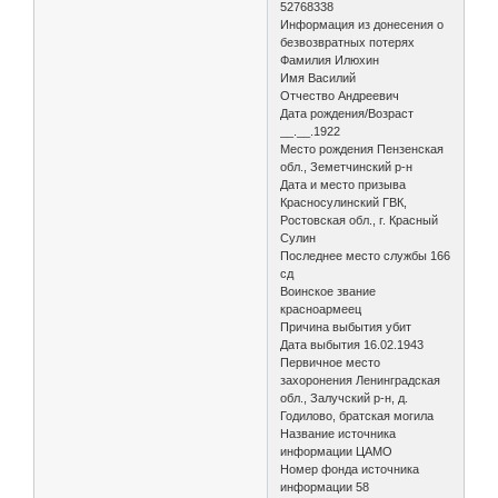
52768338
Информация из донесения о
безвозвратных потерях
Фамилия Илюхин
Имя Василий
Отчество Андреевич
Дата рождения/Возраст
__.__.1922
Место рождения Пензенская
обл., Земетчинский р-н
Дата и место призыва
Красносулинский ГВК,
Ростовская обл., г. Красный
Сулин
Последнее место службы 166
сд
Воинское звание
красноармеец
Причина выбытия убит
Дата выбытия 16.02.1943
Первичное место
захоронения Ленинградская
обл., Залучский р-н, д.
Годилово, братская могила
Название источника
информации ЦАМО
Номер фонда источника
информации 58