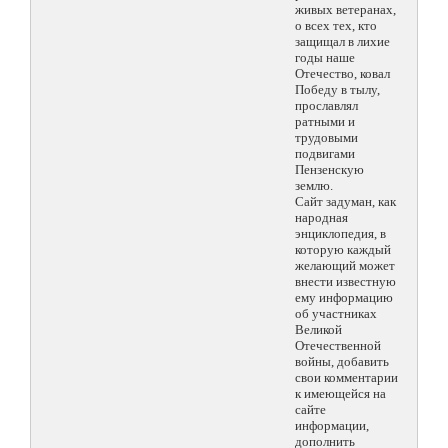
живых ветеранах,
о всех тех, кто
защищал в лихие
годы наше
Отечество, ковал
Победу в тылу,
прославлял
ратными и
трудовыми
подвигами
Пензенскую
землю.
Сайт задуман, как
народная
энциклопедия, в
которую каждый
желающий может
внести известную
ему информацию
об участниках
Великой
Отечественной
войны, добавить
свои комментарии
к имеющейся на
сайте
информации,
дополнить