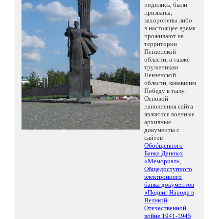
родились, были
призваны,
захоронены либо
в настоящее время
проживают на
территории
Пензенской
области, а также
труженикам
Пензенской
области, ковавшим
Победу в тылу.
Основой
наполнения сайта
являются военные
архивные
документы с
сайтов
Обобщенного
Банка Данных
«Мемориал»
,
Общедоступного
электронного
банка документов
«Подвиг Народа в
Великой
Отечественной
войне 1941-1945