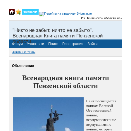
Из Пензенской области на фронты 
"Никто не забыт, ничто не забыто".
Всенародная Книга памяти Пензенской
области.
Форум
Участники
Поиск
Регистрация
Войти
Активные темы
Объявление
Всенародная книга памяти
Пензенской области
Сайт посвящается
воинам Великой
Отечественной
войны,
вернувшимся и не
вернувшимся с
войны, которые