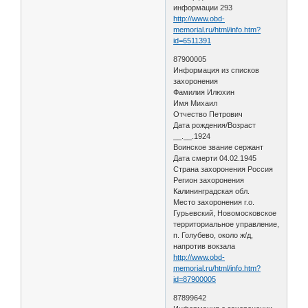
информации 293
http://www.obd-
memorial.ru/html/info.htm?
id=6511391
87900005
Информация из списков
захоронения
Фамилия Илюхин
Имя Михаил
Отчество Петрович
Дата рождения/Возраст
__.__.1924
Воинское звание сержант
Дата смерти 04.02.1945
Страна захоронения Россия
Регион захоронения
Калининградская обл.
Место захоронения г.о.
Гурьевский, Новомосковское
территориальное управление,
п. Голубево, около ж/д,
напротив вокзала
http://www.obd-
memorial.ru/html/info.htm?
id=87900005
87899642