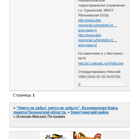
Новомосковское
территориальное управление
г.о. Гурьевский, МБОУ
Яблоневская ООШ
http://www.obd-
memorial.ru/html/info.ht …
amp;page=1
http://www.obd-
memorial.ru/html/info.ht …
amp;page=2
На памятнике в с.Матчерка -
№78
http://s7.uploads.ru/Qh5bq.jpg
Отредактировано Николай
1958 (2016-02-26 18:03:55)
0
Страница:
1
»
"Никто не забыт, ничто не забыто". Всенародная Книга
памяти Пензенской области.
»
Земетчинский район
»
Илюхин Михаил Петрович