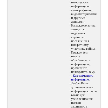
имеющуюся
информацию
фотографиями,
видеоматериалами
и другими
данными.
На каждого воина
заводится
отдельная
страница,
посвященная
конкретному
участнику войны.
Прежде чем
начать
обрабатывать
информацию,
прочитайте,
пожалуйста, тему
-
Как размещать
информацию
.
Любая Ваша
дополнительная
информация очень
важна для
увековечивания
памяти
защитников