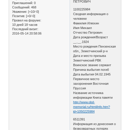
ПЕТРОВИЧ
Приглашений:
0
Сообщений:
468
1100225984
Уважение:
[+10/-0]
Сводная информация о
Позитив:
[+0/-0]
человеке
Провел на форуме:
Фамилия Илюхин
10 дней 18 часов
Имя Михаил
Последний визит:
Отчество Петрович
2016-05-14 20:58:06
Дата рождения/Возраст
__.__.1924
Место рождения Пензенская
обл., Земетчинский р-н
Дата и место призыва
Земетчинский РВК
Воинское звание сержант
Причина выбытия погиб
Дата выбытия 04.02.1945
Первичное место
захоронения Восточная
Пруссия
Название источника
информации Книга памяти
http://www.obd-
memorial.ru/html/info.htm?
id=1050225984
6511391
Информация из донесения о
безвозвратных потерях