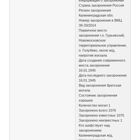
Информация о захоронении
Страна захоронения Россия
Регион захоронения
Калининградская обл.
Номер захоронения в ВМЦ
39-33/2014
Первичное место
захоронения г.о. Гурьевский,
Новомосковское
территориальное управление,
п. Голубево, около ж/д,
напротив вокзала
Дата создания современного
места захоронения
16.01.1945
Дата последнего захоронения
16.01.1945
Вид захоронения братская
могила
Состояние захоронения
хорошее
Количество могил 1
Захоронено всего 1076
Захоронено известных 1075
Захоронено неизвестных 1
Кто шефствует над
захоронением
Калининградская ж/д,