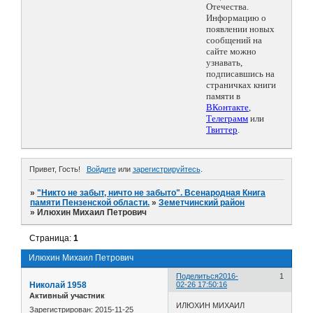
Отечества.
Информацию о
появлении новых
сообщений на
сайте можно
узнавать,
подписавшись на
страничках книги
памяти в
ВКонтакте
,
Телеграмм
или
Твиттер
.
Привет, Гость!
Войдите
или
зарегистрируйтесь
.
»
"Никто не забыт, ничто не забыто". Всенародная Книга
памяти Пензенской области.
»
Земетчинский район
»
Илюхин Михаил Петрович
Страница:
1
Илюхин Михаил Петрович
Поделиться
2016-
1
Николай 1958
02-26 17:50:16
Активный участник
ИЛЮХИН МИХАИЛ
Зарегистрирован
: 2015-11-25