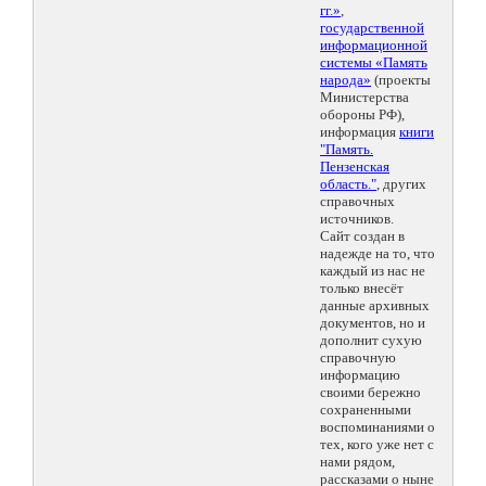
гг.»
,
государственной
информационной
системы «Память
народа»
(проекты
Министерства
обороны РФ),
информация
книги
"Память.
Пензенская
область."
, других
справочных
источников.
Сайт создан в
надежде на то, что
каждый из нас не
только внесёт
данные архивных
документов, но и
дополнит сухую
справочную
информацию
своими бережно
сохраненными
воспоминаниями о
тех, кого уже нет с
нами рядом,
рассказами о ныне