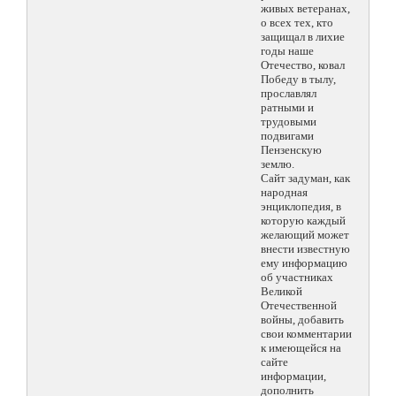
живых ветеранах,
о всех тех, кто
защищал в лихие
годы наше
Отечество, ковал
Победу в тылу,
прославлял
ратными и
трудовыми
подвигами
Пензенскую
землю.
Сайт задуман, как
народная
энциклопедия, в
которую каждый
желающий может
внести известную
ему информацию
об участниках
Великой
Отечественной
войны, добавить
свои комментарии
к имеющейся на
сайте
информации,
дополнить