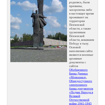
родились, были
призваны,
захоронены либо
в настоящее время
проживают на
территории
Пензенской
области, а также
труженикам
Пензенской
области, ковавшим
Победу в тылу.
Основой
наполнения сайта
являются военные
архивные
документы с
сайтов
Обобщенного
Банка Данных
«Мемориал»
,
Общедоступного
электронного
банка документов
«Подвиг Народа в
Великой
Отечественной
войне 1941-1945