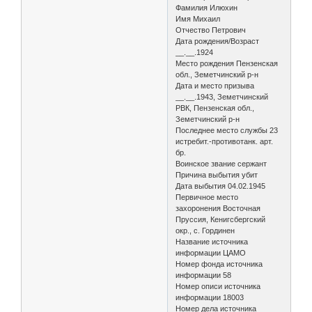
Фамилия Илюхин
Имя Михаил
Отчество Петрович
Дата рождения/Возраст
__.__.1924
Место рождения Пензенская
обл., Земетчинский р-н
Дата и место призыва
__.__.1943, Земетчинский
РВК, Пензенская обл.,
Земетчинский р-н
Последнее место службы 23
истребит.-противотанк. арт.
бр.
Воинское звание сержант
Причина выбытия убит
Дата выбытия 04.02.1945
Первичное место
захоронения Восточная
Пруссия, Кенигсбергский
окр., с. Гординен
Название источника
информации ЦАМО
Номер фонда источника
информации 58
Номер описи источника
информации 18003
Номер дела источника