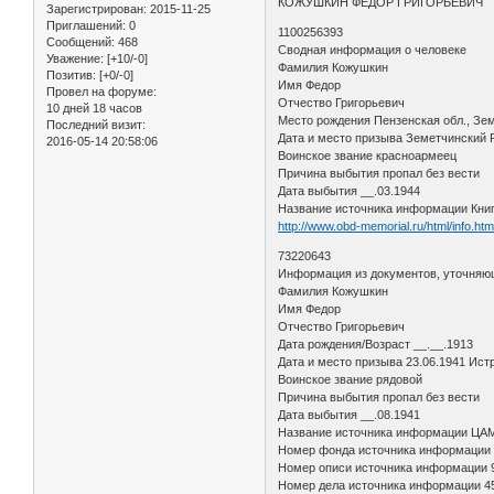
КОЖУШКИН ФЕДОР ГРИГОРЬЕВИЧ
Зарегистрирован
: 2015-11-25
Приглашений:
0
1100256393
Сообщений:
468
Сводная информация о человеке
Уважение:
[+10/-0]
Фамилия Кожушкин
Позитив:
[+0/-0]
Имя Федор
Провел на форуме:
Отчество Григорьевич
10 дней 18 часов
Место рождения Пензенская обл., Зе
Последний визит:
Дата и место призыва Земетчинский
2016-05-14 20:58:06
Воинское звание красноармеец
Причина выбытия пропал без вести
Дата выбытия __.03.1944
Название источника информации Кни
http://www.obd-memorial.ru/html/info.h
73220643
Информация из документов, уточняю
Фамилия Кожушкин
Имя Федор
Отчество Григорьевич
Дата рождения/Возраст __.__.1913
Дата и место призыва 23.06.1941 Ист
Воинское звание рядовой
Причина выбытия пропал без вести
Дата выбытия __.08.1941
Название источника информации Ц
Номер фонда источника информации
Номер описи источника информации
Номер дела источника информации 4