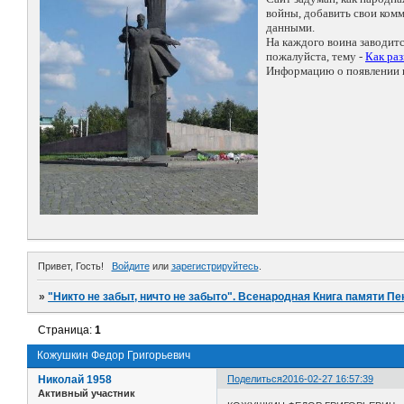
войны, добавить свои ко
данными.
На каждого воина заводит
пожалуйста, тему -
Как ра
Информацию о появлении н
Привет, Гость!
Войдите
или
зарегистрируйтесь
.
»
"Никто не забыт, ничто не забыто". Всенародная Книга памяти Пе
Страница:
1
Кожушкин Федор Григорьевич
Николай 1958
Поделиться
2016-02-27 16:57:39
Активный участник