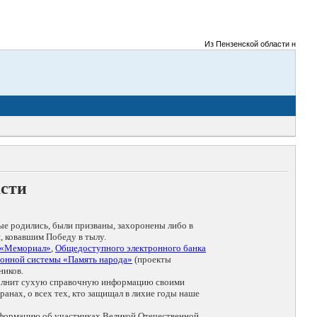
Из Пензенской области на фронт
асти
ые родились, были призваны, захоронены либо в
, ковавшим Победу в тылу.
 «Мемориал»
,
Общедоступного электронного банка
онной системы «Память народа»
(проекты
ников.
дополнит сухую справочную информацию своими
анах, о всех тех, кто защищал в лихие годы наше
нформацию об участниках Великой Отечественной