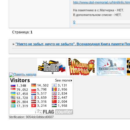
http://www.obd-memorial.ru/html/info.h
На памятнике в с.Матчерка - НЕТ.
В дополнительном списке - НЕТ.
0
Страница:
1
»
"Никто не забыт, ничто не забыто". Всенародная Книга памяти Пе
Verification: 9054dc0dbbcd0607