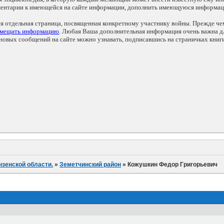
мментарии к имеющейся на сайте информации, дополнить имеющуюся информа
ся отдельная страница, посвященная конкретному участнику войны. Прежде ч
змещать информацию
. Любая Ваша дополнительная информация очень важна дл
овых сообщений на сайте можно узнавать, подписавшись на страничках книг
нзенской области.
»
Земетчинский район
»
Кожушкин Федор Григорьевич