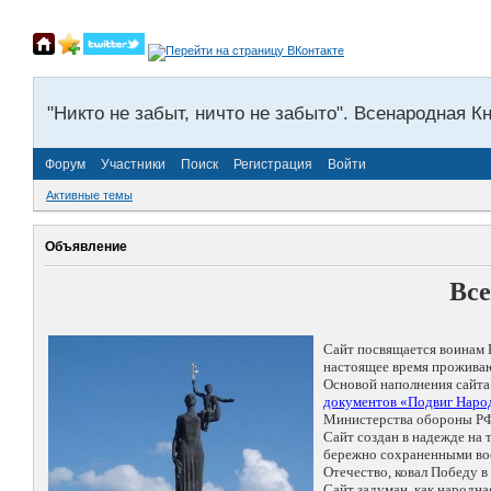
"Никто не забыт, ничто не забыто". Всенародная К
Форум
Участники
Поиск
Регистрация
Войти
Активные темы
Объявление
Все
Сайт посвящается воинам 
настоящее время проживаю
Основой наполнения сайта
документов «Подвиг Народ
Министерства обороны РФ
Сайт создан в надежде на
бережно сохраненными восп
Отечество, ковал Победу 
Сайт задуман, как народн