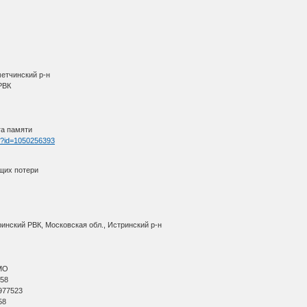
метчинский р-н
 РВК
га памяти
tm?id=1050256393
щих потери
ринский РВК, Московская обл., Истринский р-н
АМО
 58
 977523
58