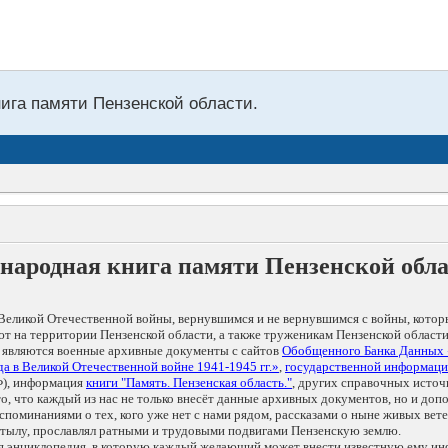
нига памяти Пензенской области.
народная книга памяти Пензенской обл
Великой Отечественной войны, вернувшимся и не вернувшимся с войны, котор
т на территории Пензенской области, а также труженикам Пензенской области
 являются военные архивные документы с сайтов
Обобщенного Банка Данных
а в Великой Отечественной войне 1941-1945 гг.»
,
государственной информаци
), информация
книги "Память. Пензенская область."
, других справочных источ
 то, что каждый из нас не только внесёт данные архивных документов, но и 
оминаниями о тех, кого уже нет с нами рядом, рассказами о ныне живых ветер
в тылу, прославлял ратными и трудовыми подвигами Пензенскую землю.
ая энциклопедия, в которую каждый желающий может внести известную ему и