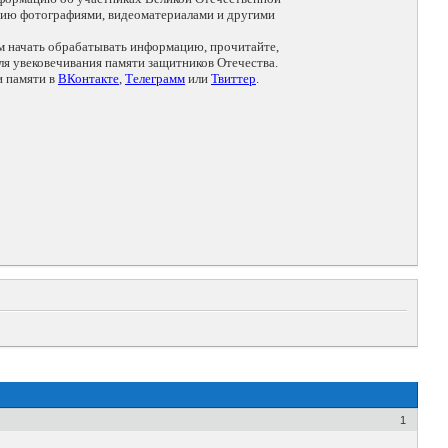
цию фотографиями, видеоматериалами и другими
ем начать обрабатывать информацию, прочитайте,
я увековечивания памяти защитников Отечества.
и памяти в
ВКонтакте
,
Телеграмм
или
Твиттер
.
1