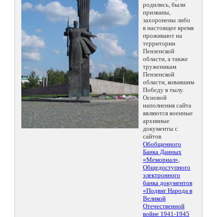
родились, были
призваны,
захоронены либо
в настоящее время
проживают на
территории
Пензенской
области, а также
труженикам
Пензенской
области, ковавшим
Победу в тылу.
Основой
наполнения сайта
являются военные
архивные
документы с
сайтов
Обобщенного
Банка Данных
«Мемориал»
,
Общедоступного
электронного
банка документов
«Подвиг Народа в
Великой
Отечественной
войне 1941-1945