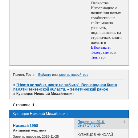
Отечества.
Информацию о
появлении новых
сообщений на
сайте можно
узнавать,
подписавшись на
страничках книги
памяти в
ВКонтакте
,
Телеграмм
или
Твиттер
.
Привет, Гость!
Войдите
или
зарегистрируйтесь
.
»
"Никто не забыт, ничто не забыто". Всенародная Книга
памяти Пензенской области.
»
Земетчинский район
»
Кузнецов Николай Михайлович
Страница:
1
Кузнецов Николай Михайлович
Поделиться
2016-
1
Николай 1958
02-27 17:42:08
Активный участник
КУЗНЕЦОВ НИКОЛАЙ
Зарегистрирован
: 2015-11-25