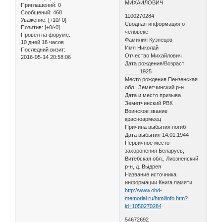
МИХАЙЛОВИЧ
Приглашений:
0
Сообщений:
468
1100270284
Уважение:
[+10/-0]
Сводная информация о
Позитив:
[+0/-0]
человеке
Провел на форуме:
Фамилия Кузнецов
10 дней 18 часов
Имя Николай
Последний визит:
Отчество Михайлович
2016-05-14 20:58:06
Дата рождения/Возраст
__.__.1925
Место рождения Пензенская
обл., Земетчинский р-н
Дата и место призыва
Земетчинский РВК
Воинское звание
красноармеец
Причина выбытия погиб
Дата выбытия 14.01.1944
Первичное место
захоронения Беларусь,
Витебская обл., Лиозненский
р-н, д. Выдрея
Название источника
информации Книга памяти
http://www.obd-
memorial.ru/html/info.htm?
id=1050270284
54672692