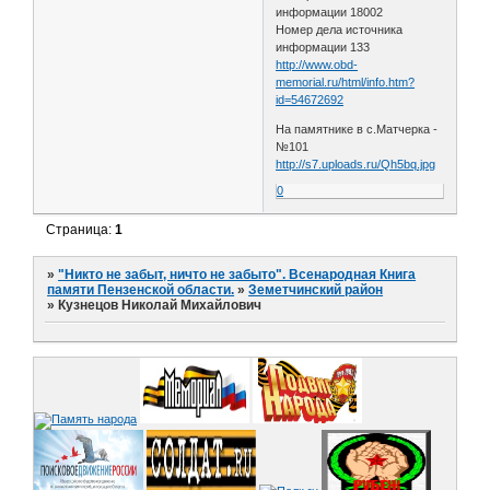
информации 18002
Номер дела источника
информации 133
http://www.obd-
memorial.ru/html/info.htm?
id=54672692
На памятнике в с.Матчерка -
№101
http://s7.uploads.ru/Qh5bq.jpg
0
Страница:
1
»
"Никто не забыт, ничто не забыто". Всенародная Книга
памяти Пензенской области.
»
Земетчинский район
»
Кузнецов Николай Михайлович