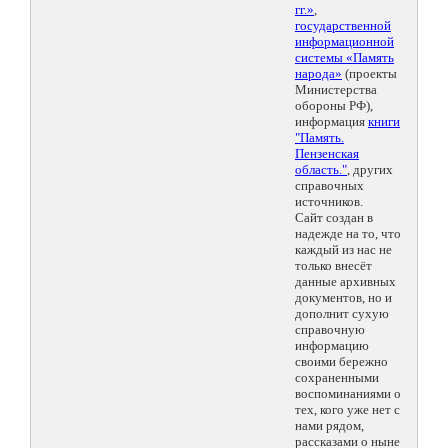
гг.»
,
государственной
информационной
системы «Память
народа»
(проекты
Министерства
обороны РФ),
информация
книги
"Память.
Пензенская
область."
, других
справочных
источников.
Сайт создан в
надежде на то, что
каждый из нас не
только внесёт
данные архивных
документов, но и
дополнит сухую
справочную
информацию
своими бережно
сохраненными
воспоминаниями о
тех, кого уже нет с
нами рядом,
рассказами о ныне