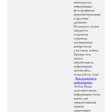
имеющуюся
информацию
фотографиями,
видеоматериалами
и другими
данными.
На каждого воина
заводится
отдельная
страница,
посвященная
конкретному
участнику войны.
Прежде чем
начать
обрабатывать
информацию,
прочитайте,
пожалуйста, тему
-
Как размещать
информацию
.
Любая Ваша
дополнительная
информация очень
важна для
увековечивания
памяти
защитников