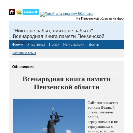
Из Пензенской области на фронты Вели
"Никто не забыт, ничто не забыто".
Всенародная Книга памяти Пензенской
области.
Форум
Участники
Поиск
Регистрация
Войти
Активные темы
Объявление
Всенародная книга памяти
Пензенской области
Сайт посвящается
воинам Великой
Отечественной
войны,
вернувшимся и не
вернувшимся с
войны, которые