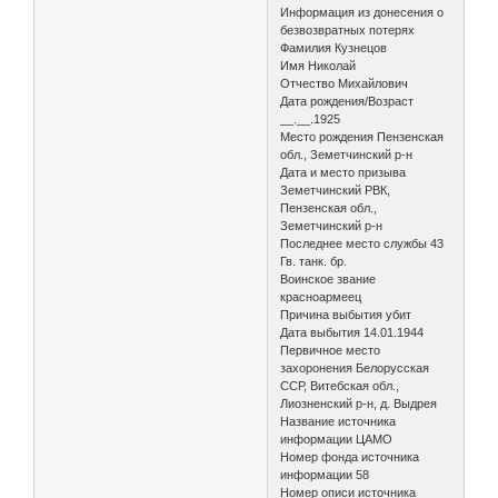
Информация из донесения о
безвозвратных потерях
Фамилия Кузнецов
Имя Николай
Отчество Михайлович
Дата рождения/Возраст
__.__.1925
Место рождения Пензенская
обл., Земетчинский р-н
Дата и место призыва
Земетчинский РВК,
Пензенская обл.,
Земетчинский р-н
Последнее место службы 43
Гв. танк. бр.
Воинское звание
красноармеец
Причина выбытия убит
Дата выбытия 14.01.1944
Первичное место
захоронения Белорусская
ССР, Витебская обл.,
Лиозненский р-н, д. Выдрея
Название источника
информации ЦАМО
Номер фонда источника
информации 58
Номер описи источника