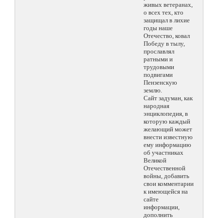
живых ветеранах,
о всех тех, кто
защищал в лихие
годы наше
Отечество, ковал
Победу в тылу,
прославлял
ратными и
трудовыми
подвигами
Пензенскую
землю.
Сайт задуман, как
народная
энциклопедия, в
которую каждый
желающий может
внести известную
ему информацию
об участниках
Великой
Отечественной
войны, добавить
свои комментарии
к имеющейся на
сайте
информации,
дополнить