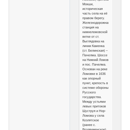
Мокши,
историческая
часть села на её
правом берегу.
Железнодорожная
станция на
нижнеломовской
ветке от ст.
Выглядовка на
линии Каменка
(ст. Белинская) –
Пачелма. Шоссе
на Нижний Ломов
и пос. Пачелма.
Основан на реке
Ломовке в 1636
как опорный
пункт, крепость в
системе обороны
Русского
государства.
Между устьями
левых притоков
Шуструя и Нор-
Ломова у села
Козлятское
(ранее с.
Воздвиженское)