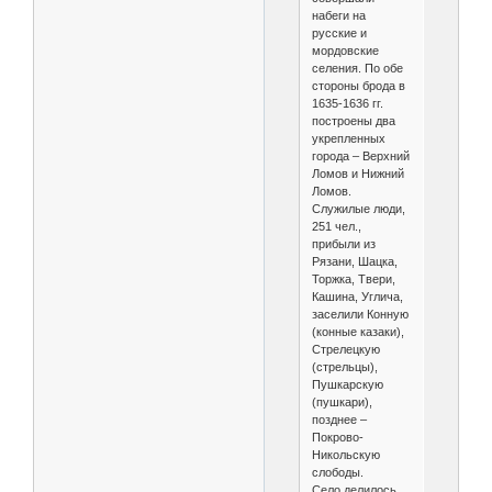
набеги на
русские и
мордовские
селения. По обе
стороны брода в
1635-1636 гг.
построены два
укрепленных
города – Верхний
Ломов и Нижний
Ломов.
Служилые люди,
251 чел.,
прибыли из
Рязани, Шацка,
Торжка, Твери,
Кашина, Углича,
заселили Конную
(конные казаки),
Стрелецкую
(стрельцы),
Пушкарскую
(пушкари),
позднее –
Покрово-
Никольскую
слободы.
Село делилось