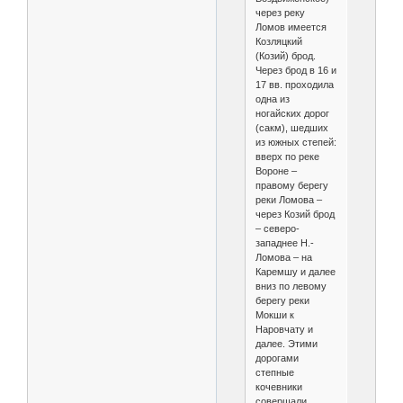
через реку
Ломов имеется
Козляцкий
(Козий) брод.
Через брод в 16 и
17 вв. проходила
одна из
ногайских дорог
(сакм), шедших
из южных степей:
вверх по реке
Вороне –
правому берегу
реки Ломова –
через Козий брод
– северо-
западнее Н.-
Ломова – на
Каремшу и далее
вниз по левому
берегу реки
Мокши к
Наровчату и
далее. Этими
дорогами
степные
кочевники
совершали