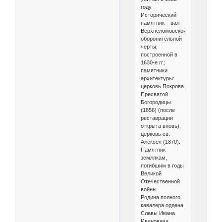
году.
Исторический
памятник – вал
Верхнеломовской
оборонительной
черты,
построенной в
1630-е гг.;
памятники
архитектуры:
церковь Покрова
Пресвятой
Богородицы
(1856) (после
реставрации
открыта вновь),
церковь св.
Алексея (1870).
Памятник
землякам,
погибшим в годы
Великой
Отечественной
войны.
Родина полного
кавалера ордена
Славы Ивана
Ивановича