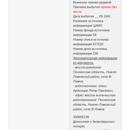
Воинское звание рядовой
Причина выбытия
пропал без
вести
Дата выбытия __.09.1941
Название источника
информации ЦАМО
Номер фонда источника
информации 58
Номер описи источника
информации 977520
Номер дела источника
информации 230
Дополнительная информация
из документа:
- место рождения:
Пензенская область, Нижне-
Ломовский район, село В-
Ломов;
- родственники: отец -
Ардынцев Петр Павлович;
- адрес места жительства
родственников: Пензенская
область, Нижне-Ломовский
район, село В-Ломов.
300805139
Донесения о безвозвратных
потерях