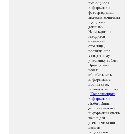
имеющуюся
информацию
фотографиями,
видеоматериалами
и другими
данными.
На каждого воина
заводится
отдельная
страница,
посвященная
конкретному
участнику войны.
Прежде чем
начать
обрабатывать
информацию,
прочитайте,
пожалуйста, тему
-
Как размещать
информацию
.
Любая Ваша
дополнительная
информация очень
важна для
увековечивания
памяти
защитников