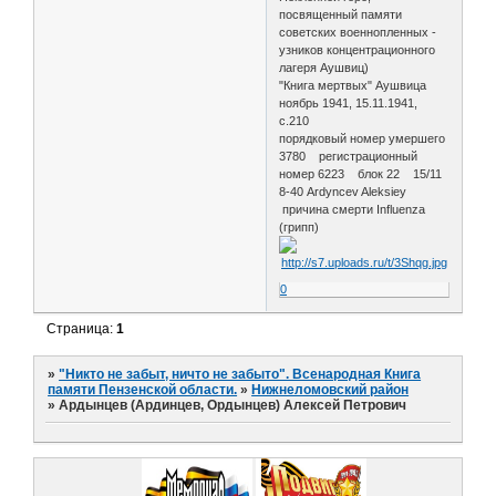
посвященный памяти
советских военнопленных -
узников концентрационного
лагеря Аушвиц)
"Книга мертвых" Аушвица
ноябрь 1941, 15.11.1941,
с.210
порядковый номер умершего
3780 регистрационный
номер 6223 блок 22 15/11
8-40 Ardyncev Aleksiey
причина смерти Influenza
(грипп)
0
Страница:
1
»
"Никто не забыт, ничто не забыто". Всенародная Книга
памяти Пензенской области.
»
Нижнеломовский район
»
Ардынцев (Ардинцев, Ордынцев) Алексей Петрович