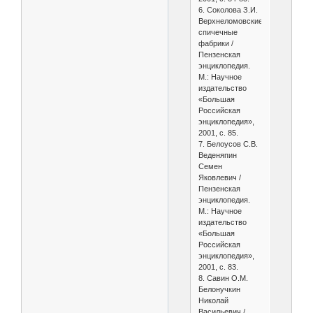
6. Соколова З.И.
Верхнеломовские
спичечные
фабрики /
Пензенская
энциклопедия.
М.: Научное
издательство
«Большая
Российская
энциклопедия»,
2001, с. 85.
7. Белоусов С.В.
Веденяпин
Семен
Яковлевич /
Пензенская
энциклопедия.
М.: Научное
издательство
«Большая
Российская
энциклопедия»,
2001, с. 83.
8. Савин О.М.
Белонучкин
Николай
Васильевич /