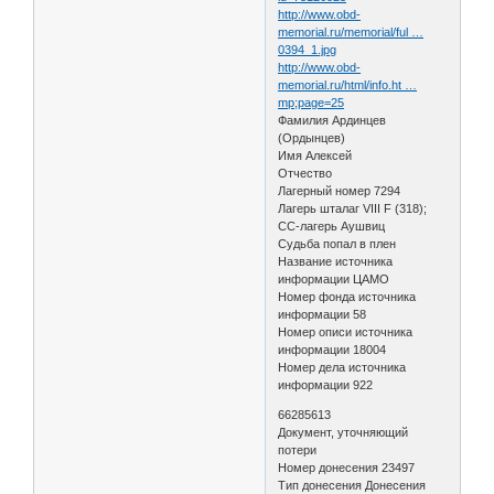
http://www.obd-
memorial.ru/memorial/ful …
0394_1.jpg
http://www.obd-
memorial.ru/html/info.ht …
mp;page=25
Фамилия Ардинцев
(Ордынцев)
Имя Алексей
Отчество
Лагерный номер 7294
Лагерь шталаг VIII F (318);
СС-лагерь Аушвиц
Судьба попал в плен
Название источника
информации ЦАМО
Номер фонда источника
информации 58
Номер описи источника
информации 18004
Номер дела источника
информации 922
66285613
Документ, уточняющий
потери
Номер донесения 23497
Тип донесения Донесения