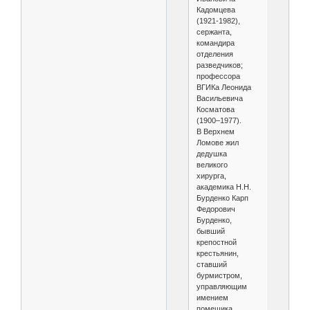
Кадомцева
(1921-1982),
сержанта,
командира
отделения
разведчиков;
профессора
ВГИКа Леонида
Васильевича
Косматова
(1900–1977).
В Верхнем
Ломове жил
дедушка
великого
хирурга,
академика Н.Н.
Бурденко Карп
Федорович
Бурденко,
бывший
крепостной
крестьянин,
ставший
бурмистром,
управляющим
имением
помещика