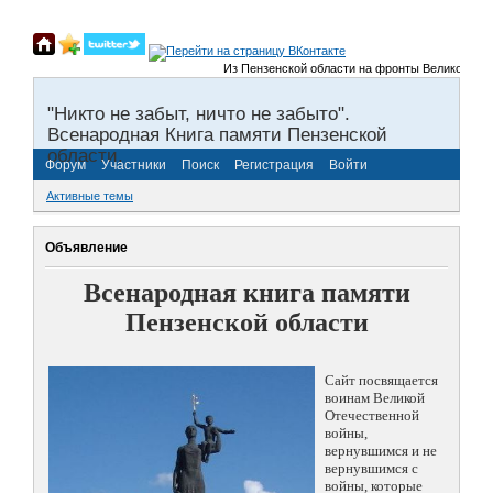
Из Пензенской области на фронты Великой Отечеств
"Никто не забыт, ничто не забыто".
Всенародная Книга памяти Пензенской
области.
Форум
Участники
Поиск
Регистрация
Войти
Активные темы
Объявление
Всенародная книга памяти
Пензенской области
Сайт посвящается
воинам Великой
Отечественной
войны,
вернувшимся и не
вернувшимся с
войны, которые