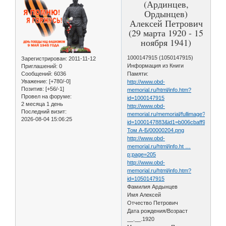
(Ардинцев,
Ордынцев)
Алексей Петрович
(29 марта 1920 - 15
ноября 1941)
1000147915 (1050147915)
Зарегистрирован
: 2011-11-12
Информация из Книги
Приглашений:
0
Сообщений:
6036
Памяти:
Уважение:
[+780/-0]
http://www.obd-
Позитив:
[+56/-1]
memorial.ru/html/info.htm?
Провел на форуме:
id=1000147915
2 месяца 1 день
http://www.obd-
Последний визит:
memorial.ru/memorial/fullimage?
2026-08-04 15:06:25
id=1000147883&id1=b006cbaff9a43f19
Том А-Б/00000204.png
http://www.obd-
memorial.ru/html/info.ht …
p;page=205
http://www.obd-
memorial.ru/html/info.htm?
id=1050147915
Фамилия Ардынцев
Имя Алексей
Отчество Петрович
Дата рождения/Возраст
__.__.1920