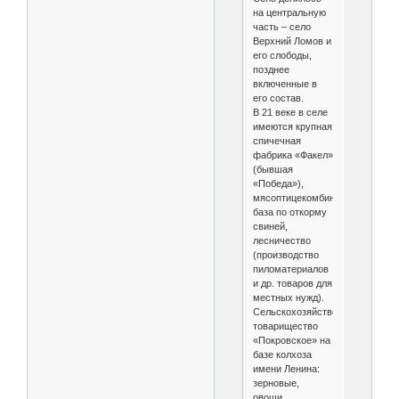
на центральную
часть – село
Верхний Ломов и
его слободы,
позднее
включенные в
его состав.
В 21 веке в селе
имеются крупная
спичечная
фабрика «Факел»
(бывшая
«Победа»),
мясоптицекомбинат,
база по откорму
свиней,
лесничество
(производство
пиломатериалов
и др. товаров для
местных нужд).
Сельскохозяйственное
товарищество
«Покровское» на
базе колхоза
имени Ленина:
зерновые,
овощи,