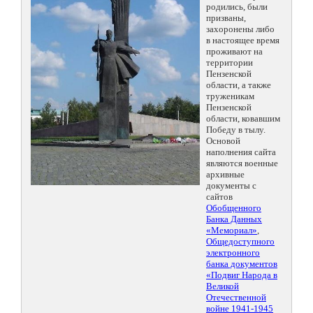
родились, были
призваны,
захоронены либо
в настоящее время
проживают на
территории
Пензенской
области, а также
труженикам
Пензенской
области, ковавшим
Победу в тылу.
Основой
наполнения сайта
являются военные
архивные
документы с
сайтов
Обобщенного
Банка Данных
«Мемориал»
,
Общедоступного
электронного
банка документов
«Подвиг Народа в
Великой
Отечественной
войне 1941-1945