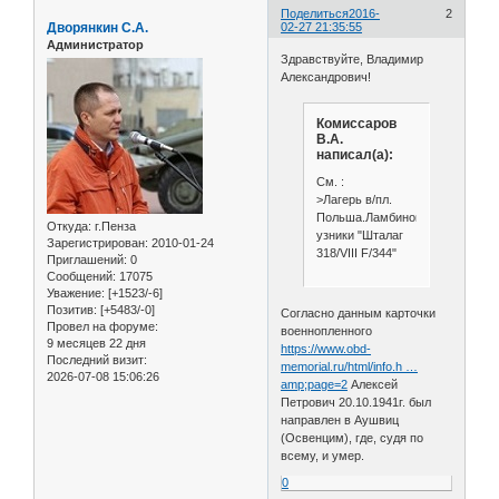
Поделиться
2016-
2
Дворянкин С.А.
02-27 21:35:55
Администратор
Здравствуйте, Владимир
Александрович!
Комиссаров
В.А.
написал(а):
См. :
>Лагерь в/пл.
Польша.Ламбиновице.Пензенц
Откуда:
г.Пенза
узники "Шталаг
Зарегистрирован
: 2010-01-24
318/VIII F/344"
Приглашений:
0
Сообщений:
17075
Уважение:
[+1523/-6]
Позитив:
[+5483/-0]
Согласно данным карточки
Провел на форуме:
военнопленного
9 месяцев 22 дня
https://www.obd-
Последний визит:
memorial.ru/html/info.h …
2026-07-08 15:06:26
amp;page=2
Алексей
Петрович 20.10.1941г. был
направлен в Аушвиц
(Освенцим), где, судя по
всему, и умер.
0