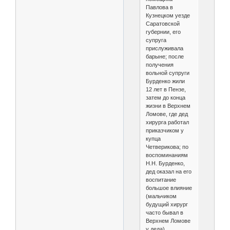
Павлова в
Кузнецком уезде
Саратовской
губернии, его
супруга
прислуживала
барыне; после
получения
вольной супруги
Бурденко жили
12 лет в Пензе,
затем до конца
жизни в Верхнем
Ломове, где дед
хирурга работал
приказчиком у
купца
Четверикова; по
воспоминаниям
Н.Н. Бурденко,
дед оказал на его
воспитание
большое влияние
(мальчиком
будущий хирург
часто бывал в
Верхнем Ломове
у деда).