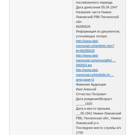
послевоенного периода
Дата донесения 05.04.1947
Название части Нижне-
Ломовский РВК Пензенской
обл.
66285626
Информация из документов,
уточняющих потери:
http://www.obd-
memorial.ru/html/info.htm?
id=66285626
http://www.obd-
memorial.ru/memorial/ful …
000054.jpg
http://www.obd-
memorial.ru/html/info.ht …
amp;page=3
Фамилия Ардынцев
Имя Алексей
Отчество Петрович
Дата рождения/Возраст
__.__.1920
Дата и место призыва
__.05.1941 Нижне-Ломовский
РВК, Пензенская обл., Нижне-
Ломовский р-н
Последнее место службы в/ч
1705