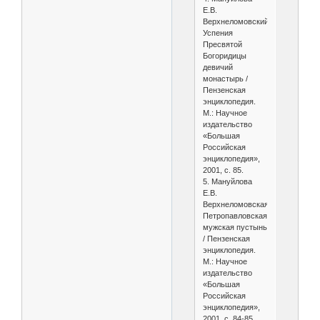
Е.В.
Верхнеломовский
Успения
Пресвятой
Богоридицы
девичий
монастырь /
Пензенская
энциклопедия.
М.: Научное
издательство
«Большая
Российская
энциклопедия»,
2001, с. 85.
5. Мануйлова
Е.В.
Верхнеломовская
Петропавловская
мужская пустынь
/ Пензенская
энциклопедия.
М.: Научное
издательство
«Большая
Российская
энциклопедия»,
2001, с. 84-85.