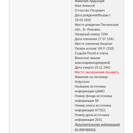
Фамилия Ардынцев
Имя Алексей
Отчество Петрович
Дата рождения/Возраст
29.03.1920
Место рождения Пензенская
обл., В.-Ломовка
Лагерный номер 7294
Дата пленения 17.07.1941
Место пленения Казатин
Лагерь шталаг VIII F (318)
Судьба Погиб в плену
Воинское звание
красноармеец|рядовой
Дата смерти 15.11.1941
Место захоронения Аушвитц
Фамилия на латинице
Ardynzew
Название источника
информации ЦАМО
Номер фонда источника
информации 58
Номер описи источника
информации 977521
Номер дела источника
информации 2031
Дополнительная информация
из документа: