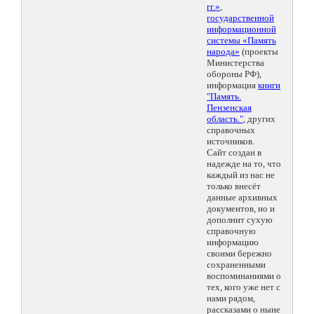
гг.»
,
государственной
информационной
системы «Память
народа»
(проекты
Министерства
обороны РФ),
информация
книги
"Память.
Пензенская
область."
, других
справочных
источников.
Сайт создан в
надежде на то, что
каждый из нас не
только внесёт
данные архивных
документов, но и
дополнит сухую
справочную
информацию
своими бережно
сохраненными
воспоминаниями о
тех, кого уже нет с
нами рядом,
рассказами о ныне