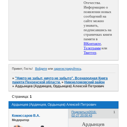
Отечества.
Информацию о
появлении новых
сообщений на
сайте можно
узнавать,
подписавшись на
страничках книги
памяти в
ВКонтакте
,
Телеграмм
или
Твиттер
.
Привет, Гость!
Войдите
или
зарегистрируйтесь
.
»
"Никто не забыт, ничто не забыто". Всенародная Книга
памяти Пензенской области.
»
Нижнеломовский район
»
Ардынцев (Ардинцев, Ордынцев) Алексей Петрович
Страница:
1
Ардынцев (Ардинцев, Ордынцев) Алексей Петрович
Поделиться
2016-
1
Комиссаров В.А.
02-27 20:00:43
Модератор
Ардынцев