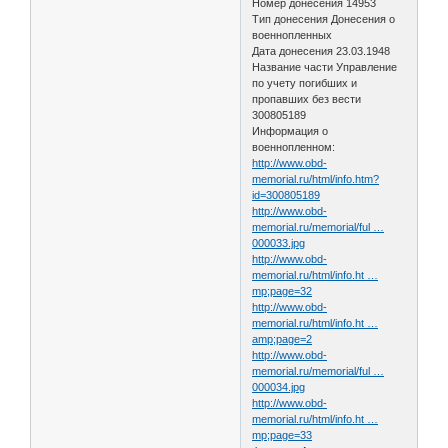
Номер донесения 14953
Тип донесения Донесения о
военнопленных
Дата донесения 23.03.1948
Название части Управление
по учету погибших и
пропавших без вести
300805189
Информация о
военнопленном:
http://www.obd-
memorial.ru/html/info.htm?
id=300805189
http://www.obd-
memorial.ru/memorial/ful …
000033.jpg
http://www.obd-
memorial.ru/html/info.ht …
mp;page=32
http://www.obd-
memorial.ru/html/info.ht …
amp;page=2
http://www.obd-
memorial.ru/memorial/ful …
000034.jpg
http://www.obd-
memorial.ru/html/info.ht …
mp;page=33