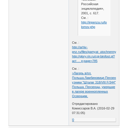
Российская
энциклопедия»,
2001, с. 617.
См. :
http://inpenza.ru/lomov/verhniy-
lomov.php
См. :
http://arhiv-
pnz.ru/files/pamyat_utochnennye.pdf
http://glory.rin.ru/cgi-bin/lost.pl?
act … p;page=785
См. :
>Лагерь в/пл.
Польша.Ламбиновице.Пензенцы-
узники "Шталаг 318/VIII F/344"
Польша. Пензенцы, умершие
в лагере военнопленных
Освенцим.
Отредактировано
Комиссаров В.А. (2016-02-29
07:31:05)
0