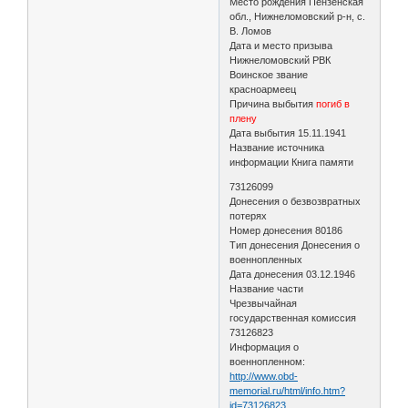
Место рождения Пензенская
обл., Нижнеломовский р-н, с.
В. Ломов
Дата и место призыва
Нижнеломовский РВК
Воинское звание
красноармеец
Причина выбытия
погиб в
плену
Дата выбытия 15.11.1941
Название источника
информации Книга памяти
73126099
Донесения о безвозвратных
потерях
Номер донесения 80186
Тип донесения Донесения о
военнопленных
Дата донесения 03.12.1946
Название части
Чрезвычайная
государственная комиссия
73126823
Информация о
военнопленном:
http://www.obd-
memorial.ru/html/info.htm?
id=73126823