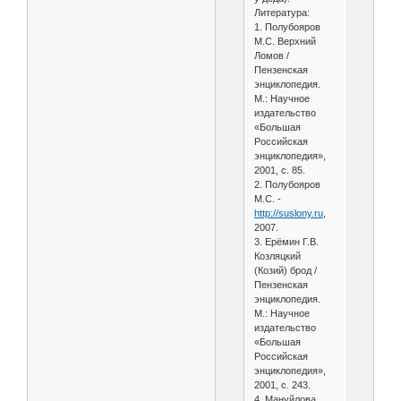
Литература:
1. Полубояров
М.С. Верхний
Ломов /
Пензенская
энциклопедия.
М.: Научное
издательство
«Большая
Российская
энциклопедия»,
2001, с. 85.
2. Полубояров
М.С. -
http://suslony.ru
,
2007.
3. Ерёмин Г.В.
Козляцкий
(Козий) брод /
Пензенская
энциклопедия.
М.: Научное
издательство
«Большая
Российская
энциклопедия»,
2001, с. 243.
4. Мануйлова