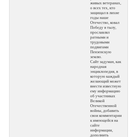
живых ветеранах,
о всех тех, кто
защищал в лихие
годы наше
Отечество, ковал
Победу в тылу,
прославлял
ратными и
трудовыми
подвигами
Пензенскую
землю.
Сайт задуман, как
народная
энциклопедия, в
которую каждый
желающий может
внести известную
ему информацию
об участниках
Великой
Отечественной
войны, добавить
свои комментарии
к имеющейся на
сайте
информации,
дополнить