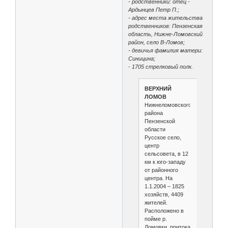
- родственники: отец -
Ардынцев Петр П.;
- адрес места жительства
родственников: Пензенская
область, Нижне-Ломовский
район, село В-Ломов;
- девичья фамилия матери:
Синицина;
- 1705 стрелковый полк.
ВЕРХНИЙ
ЛОМОВ
Нижнеломовского
района
Пензенской
области
Русское село,
центр
сельсовета, в 12
км к юго-западу
от районного
центра. На
1.1.2004 – 1825
хозяйств, 4409
жителей.
Расположено в
пойме р.
Ломовки, притока