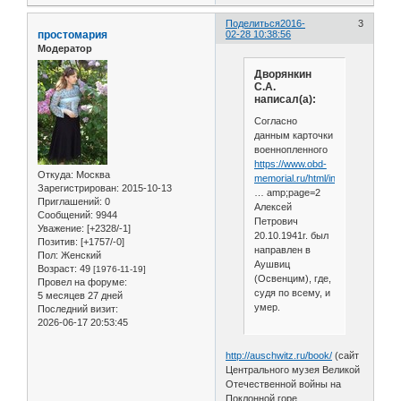
Поделиться
2016-
3
простомария
02-28 10:38:56
Модератор
Дворянкин
С.А.
написал(а):
Согласно
данным карточки
военнопленного
https://www.obd-
Откуда:
Москва
memorial.ru/html/info.h
Зарегистрирован
: 2015-10-13
… amp;page=2
Приглашений:
0
Алексей
Сообщений:
9944
Петрович
Уважение:
[+2328/-1]
20.10.1941г. был
Позитив:
[+1757/-0]
направлен в
Пол:
Женский
Аушвиц
Возраст:
49
[1976-11-19]
(Освенцим), где,
Провел на форуме:
судя по всему, и
5 месяцев 27 дней
умер.
Последний визит:
2026-06-17 20:53:45
http://auschwitz.ru/book/
(сайт
Центрального музея Великой
Отечественной войны на
Поклонной горе,