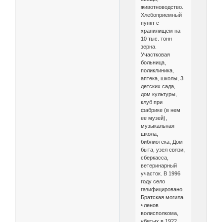
животноводство.
Хлебоприемный
пункт с
хранилищем на
10 тыс. тонн
зерна.
Участковая
больница,
поликлиника,
аптека, школы, 3
детских сада,
дом культуры,
клуб при
фабрике (в нем
ее музей),
музыкальная
школа,
библиотека, Дом
быта, узел связи,
сберкасса,
ветеринарный
участок. В 1996
году село
газифицировано.
Братская могила
членов
волисполкома,
убитых в 1922