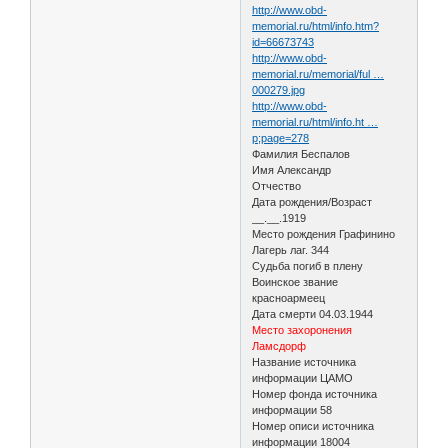
http://www.obd-
memorial.ru/html/info.htm?
id=66673743
http://www.obd-
memorial.ru/memorial/ful …
000279.jpg
http://www.obd-
memorial.ru/html/info.ht …
p;page=278
Фамилия Беспалов
Имя Александр
Отчество
Дата рождения/Возраст
__.__.1919
Место рождения Графинино
Лагерь лаг. 344
Судьба погиб в плену
Воинское звание
красноармеец
Дата смерти 04.03.1944
Место захоронения
Ламсдорф
Название источника
информации ЦАМО
Номер фонда источника
информации 58
Номер описи источника
информации 18004