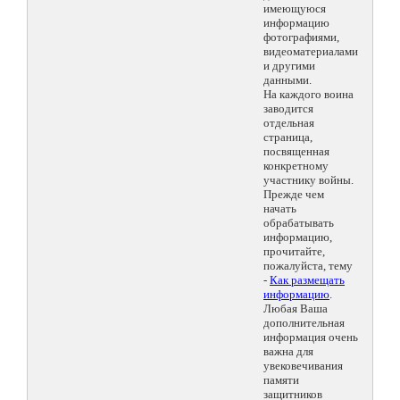
имеющуюся
информацию
фотографиями,
видеоматериалами
и другими
данными.
На каждого воина
заводится
отдельная
страница,
посвященная
конкретному
участнику войны.
Прежде чем
начать
обрабатывать
информацию,
прочитайте,
пожалуйста, тему
-
Как размещать
информацию
.
Любая Ваша
дополнительная
информация очень
важна для
увековечивания
памяти
защитников