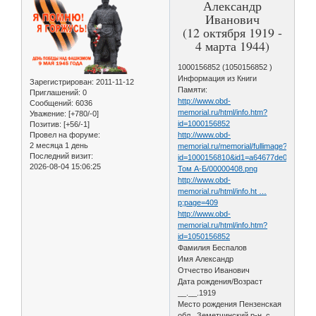
Александр
Иванович
(12 октября 1919 -
4 марта 1944)
1000156852 (1050156852 )
Информация из Книги
Зарегистрирован
: 2011-11-12
Памяти:
Приглашений:
0
http://www.obd-
Сообщений:
6036
memorial.ru/html/info.htm?
Уважение:
[+780/-0]
id=1000156852
Позитив:
[+56/-1]
Провел на форуме:
http://www.obd-
2 месяца 1 день
memorial.ru/memorial/fullimage?
Последний визит:
id=1000156810&id1=a64677de0466878
2026-08-04 15:06:25
Том А-Б/00000408.png
http://www.obd-
memorial.ru/html/info.ht …
p;page=409
http://www.obd-
memorial.ru/html/info.htm?
id=1050156852
Фамилия Беспалов
Имя Александр
Отчество Иванович
Дата рождения/Возраст
__.__.1919
Место рождения Пензенская
обл., Земетчинский р-н, с.