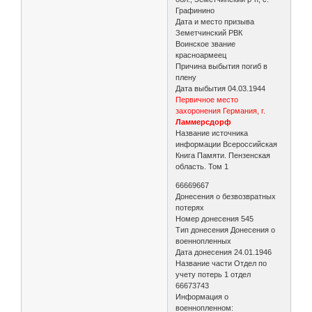
Графинино
Дата и место призыва
Земетчинский РВК
Воинское звание
красноармеец
Причина выбытия погиб в
плену
Дата выбытия 04.03.1944
Первичное место
захоронения Германия, г.
Ламмерсдорф
Название источника
информации Всероссийская
Книга Памяти. Пензенская
область. Том 1
66669667
Донесения о безвозвратных
потерях
Номер донесения 545
Тип донесения Донесения о
военнопленных
Дата донесения 24.01.1946
Название части Отдел по
учету потерь 1 отдел
66673743
Информация о
военнопленном: