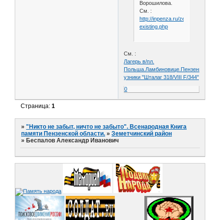
Ворошилова.
См. :
http://inpenza.ru/zemetchino/sett
existing.php
См. :
Лагерь в/пл.
Польша.Ламбиновице.Пензенцы-
узники "Шталаг 318/VIII F/344"
0
Страница:
1
»
"Никто не забыт, ничто не забыто". Всенародная Книга
памяти Пензенской области.
»
Земетчинский район
»
Беспалов Александр Иванович