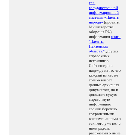
гг.»
,
государственной
информационной
системы «Память
народа»
(проекты
Министерства
обороны РФ),
информация
книги
"Память.
Пензенская
область."
, других
справочных
источников.
Сайт создан в
надежде на то, что
каждый из нас не
только внесёт
данные архивных
документов, но и
дополнит сухую
справочную
информацию
своими бережно
сохраненными
воспоминаниями о
тех, кого уже нет с
нами рядом,
рассказами о ныне