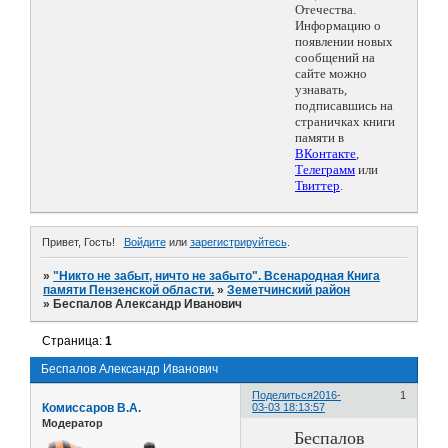
Отечества.
Информацию о
появлении новых
сообщений на
сайте можно
узнавать,
подписавшись на
страничках книги
памяти в
ВКонтакте
,
Телеграмм
или
Твиттер
.
Привет, Гость!
Войдите
или
зарегистрируйтесь
.
»
"Никто не забыт, ничто не забыто". Всенародная Книга
памяти Пензенской области.
»
Земетчинский район
»
Беспалов Александр Иванович
Страница:
1
Беспалов Александр Иванович
Поделиться
2016-
1
Комиссаров В.А.
03-03 18:13:57
Модератор
Беспалов