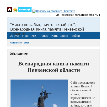
Из Пензенской области на фронты Великой О
"Никто не забыт, ничто не забыто".
Всенародная Книга памяти Пензенской
области.
Форум
Участники
Поиск
Регистрация
Войти
Активные темы
Объявление
Всенародная книга памяти
Пензенской области
Сайт посвящается
воинам Великой
Отечественной
войны,
вернувшимся и не
вернувшимся с
войны, которые