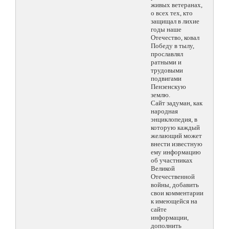
живых ветеранах,
о всех тех, кто
защищал в лихие
годы наше
Отечество, ковал
Победу в тылу,
прославлял
ратными и
трудовыми
подвигами
Пензенскую
землю.
Сайт задуман, как
народная
энциклопедия, в
которую каждый
желающий может
внести известную
ему информацию
об участниках
Великой
Отечественной
войны, добавить
свои комментарии
к имеющейся на
сайте
информации,
дополнить