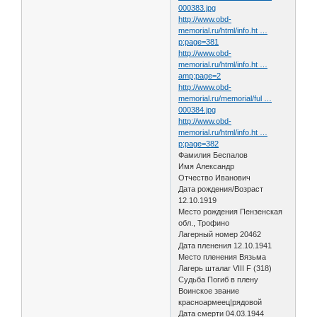
000383.jpg
http://www.obd-
memorial.ru/html/info.ht …
p;page=381
http://www.obd-
memorial.ru/html/info.ht …
amp;page=2
http://www.obd-
memorial.ru/memorial/ful …
000384.jpg
http://www.obd-
memorial.ru/html/info.ht …
p;page=382
Фамилия Беспалов
Имя Александр
Отчество Иванович
Дата рождения/Возраст
12.10.1919
Место рождения Пензенская
обл., Трофино
Лагерный номер 20462
Дата пленения 12.10.1941
Место пленения Вязьма
Лагерь шталаг VIII F (318)
Судьба Погиб в плену
Воинское звание
красноармеец|рядовой
Дата смерти 04.03.1944