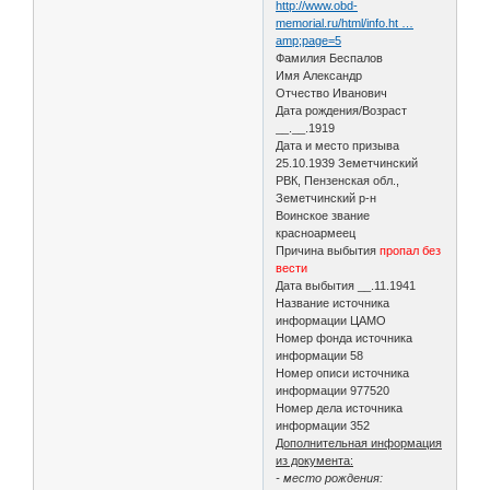
http://www.obd-
memorial.ru/html/info.ht …
amp;page=5
Фамилия Беспалов
Имя Александр
Отчество Иванович
Дата рождения/Возраст
__.__.1919
Дата и место призыва
25.10.1939 Земетчинский
РВК, Пензенская обл.,
Земетчинский р-н
Воинское звание
красноармеец
Причина выбытия
пропал без
вести
Дата выбытия __.11.1941
Название источника
информации ЦАМО
Номер фонда источника
информации 58
Номер описи источника
информации 977520
Номер дела источника
информации 352
Дополнительная информация
из документа:
- место рождения: