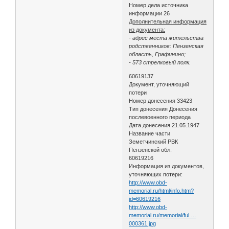
Номер дела источника
информации 26
Дополнительная информация
из документа:
- адрес места жительства
родственников: Пензенская
область, Графинино;
- 573 стрелковый полк.
60619137
Документ, уточняющий
потери
Номер донесения 33423
Тип донесения Донесения
послевоенного периода
Дата донесения 21.05.1947
Название части
Земетчинский РВК
Пензенской обл.
60619216
Информация из документов,
уточняющих потери:
http://www.obd-
memorial.ru/html/info.htm?
id=60619216
http://www.obd-
memorial.ru/memorial/ful …
000361.jpg