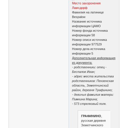
Место захоронения
Ламсдорф
Фамилия на латинице
Bespalow
Название источника
информации ЦАМО
Номер фонда источника
информации 58
Номер описи источника
информации 977529
Номер дела источника
информации 5
Дополнительная информация
из документа:
- родственники: отец -
Беспалов Иван;
- адрес места жительства
родственников: Пензенская
область, Земетчинский
район, деревня Трафинино;
- девичья фамилия матери:
Пимкина Марина;
- 573 стрелковый полк.
ГРАФИНИНО
,
русская деревня
Земетчинского