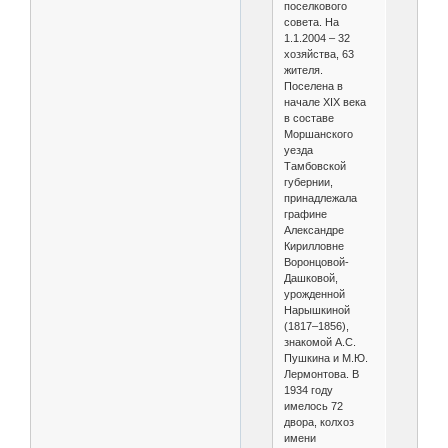
поселкового
совета. На
1.1.2004 – 32
хозяйства, 63
жителя.
Поселена в
начале XIX века
в составе
Моршанского
уезда
Тамбовской
губернии,
принадлежала
графине
Александре
Кирилловне
Воронцовой-
Дашковой,
урожденной
Нарышкиной
(1817–1856),
знакомой А.С.
Пушкина и М.Ю.
Лермонтова. В
1934 году
имелось 72
двора, колхоз
имени