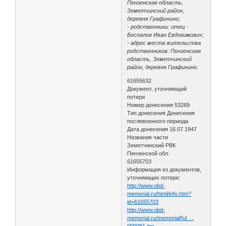
Пензенская область,
Земетчинский район,
деревня Графинино;
- родственники: отец -
Беспалов Иван Евдокимович;
- адрес места жительства
родственников: Пензенская
область, Земетчинский
район, деревня Графинино.
61655632
Документ, уточняющий
потери
Номер донесения 53269
Тип донесения Донесения
послевоенного периода
Дата донесения 16.07.1947
Название части
Земетчинский РВК
Пензенской обл.
61655703
Информация из документов,
уточняющих потери:
http://www.obd-
memorial.ru/html/info.htm?
id=61655703
http://www.obd-
memorial.ru/memorial/ful …
000081.jpg