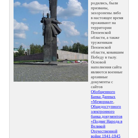
родились, были
призваны,
захоронены либо
в настоящее время
проживают на
территории
Пензенской
области, а также
труженикам
Пензенской
области, ковавшим
Победу в тылу.
Основой
наполнения сайта
являются военные
архивные
документы с
сайтов
Обобщенного
Банка Данных
«Мемориал»
,
Общедоступного
электронного
банка документов
«Подвиг Народа в
Великой
Отечественной
войне 1941-1945