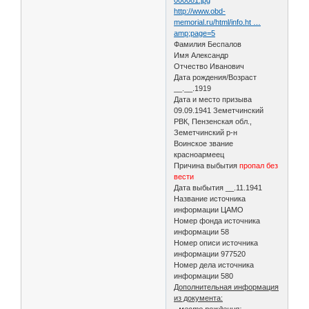
http://www.obd-
memorial.ru/html/info.ht …
amp;page=5
Фамилия Беспалов
Имя Александр
Отчество Иванович
Дата рождения/Возраст
__.__.1919
Дата и место призыва
09.09.1941 Земетчинский
РВК, Пензенская обл.,
Земетчинский р-н
Воинское звание
красноармеец
Причина выбытия
пропал без
вести
Дата выбытия __.11.1941
Название источника
информации ЦАМО
Номер фонда источника
информации 58
Номер описи источника
информации 977520
Номер дела источника
информации 580
Дополнительная информация
из документа:
- место рождения: