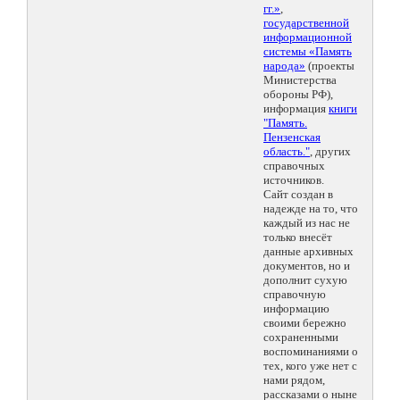
гг.»
,
государственной
информационной
системы «Память
народа»
(проекты
Министерства
обороны РФ),
информация
книги
"Память.
Пензенская
область."
, других
справочных
источников.
Сайт создан в
надежде на то, что
каждый из нас не
только внесёт
данные архивных
документов, но и
дополнит сухую
справочную
информацию
своими бережно
сохраненными
воспоминаниями о
тех, кого уже нет с
нами рядом,
рассказами о ныне