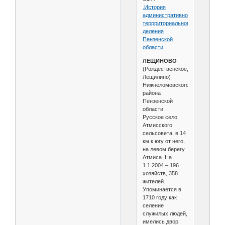
,История
административно-
террриториального
деления
Пензенской
области
ЛЕЩИНОВО
(Рождественское,
Лещилино)
Нижнеломовского
района
Пензенской
области
Русское село
Атмисского
сельсовета, в 14
км к югу от него,
на левом берегу
Атмиса. На
1.1.2004 – 196
хозяйств, 358
жителей.
Упоминается в
1710 году как
селение
служилых людей,
имелись двор