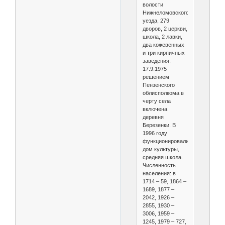
волости
Нижнеломовского
уезда, 279
дворов, 2 церкви,
школа, 2 лавки,
два кожевенных
и три кирпичных
заведения.
17.9.1975
решением
Пензенского
облисполкома в
черту села
включена
деревня
Березенки. В
1996 году
функционировали
дом культуры,
средняя школа.
Численность
населения: в
1714 – 59, 1864 –
1689, 1877 –
2042, 1926 –
2855, 1930 –
3006, 1959 –
1245, 1979 – 727,