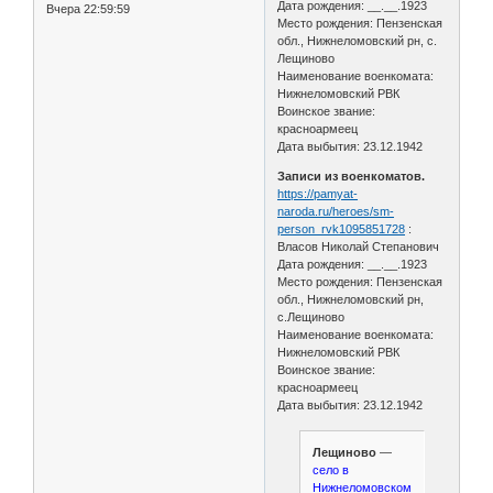
Дата рождения: __.__.1923
Вчера 22:59:59
Место рождения: Пензенская
обл., Нижнеломовский рн, с.
Лещиново
Наименование военкомата:
Нижнеломовский РВК
Воинское звание:
красноармеец
Дата выбытия: 23.12.1942
Записи из военкоматов.
https://pamyat-
naroda.ru/heroes/sm-
person_rvk1095851728
:
Власов Николай Степанович
Дата рождения: __.__.1923
Место рождения: Пензенская
обл., Нижнеломовский рн,
с.Лещиново
Наименование военкомата:
Нижнеломовский РВК
Воинское звание:
красноармеец
Дата выбытия: 23.12.1942
Лещиново
—
село в
Нижнеломовском