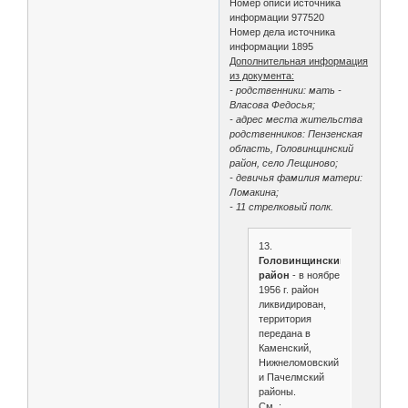
Номер описи источника
информации 977520
Номер дела источника
информации 1895
Дополнительная информация
из документа:
- родственники: мать -
Власова Федосья;
- адрес места жительства
родственников: Пензенская
область, Головинщинский
район, село Лещиново;
- девичья фамилия матери:
Ломакина;
- 11 стрелковый полк.
13.
Головинщинский
район
- в ноябре
1956 г. район
ликвидирован,
территория
передана в
Каменский,
Нижнеломовский
и Пачелмский
районы.
См. :