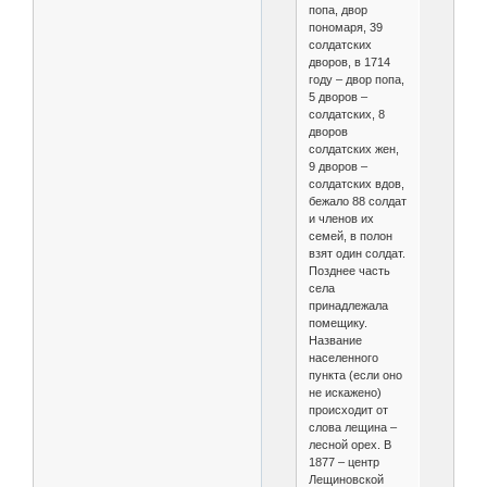
попа, двор
пономаря, 39
солдатских
дворов, в 1714
году – двор попа,
5 дворов –
солдатских, 8
дворов
солдатских жен,
9 дворов –
солдатских вдов,
бежало 88 солдат
и членов их
семей, в полон
взят один солдат.
Позднее часть
села
принадлежала
помещику.
Название
населенного
пункта (если оно
не искажено)
происходит от
слова лещина –
лесной орех. В
1877 – центр
Лещиновской