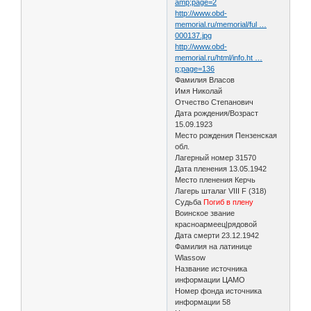
amp;page=2
http://www.obd-
memorial.ru/memorial/ful …
000137.jpg
http://www.obd-
memorial.ru/html/info.ht …
p;page=136
Фамилия Власов
Имя Николай
Отчество Степанович
Дата рождения/Возраст
15.09.1923
Место рождения Пензенская
обл.
Лагерный номер 31570
Дата пленения 13.05.1942
Место пленения Керчь
Лагерь шталаг VIII F (318)
Судьба
Погиб в плену
Воинское звание
красноармеец|рядовой
Дата смерти 23.12.1942
Фамилия на латинице
Wlassow
Название источника
информации ЦАМО
Номер фонда источника
информации 58