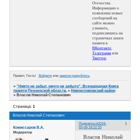
Отечества.
Информацию о
появлении новых
сообщений на
сайте можно
узнавать,
подписавшись на
страничках книги
памяти в
ВКонтакте
,
Телеграмм
или
Твиттер
.
Привет, Гость!
Войдите
или
зарегистрируйтесь
.
»
"Никто не забыт, ничто не забыто". Всенародная Книга
памяти Пензенской области.
»
Нижнеломовский район
»
Власов Николай Степанович
Страница:
1
Власов Николай Степанович
Поделиться
2016-
1
Комиссаров В.А.
03-09 18:22:33
Модератор
Власов Николай