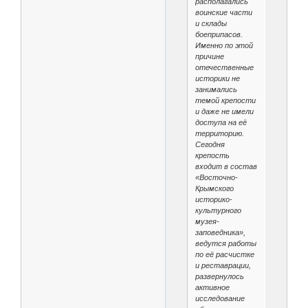
располагались
воинские части
и склады
боеприпасов.
Именно по этой
причине
отечественные
историки не
занимались
темой крепости
и даже не имели
доступа на её
территорию.
Сегодня
крепость
входит в состав
«Восточно-
Крымского
историко-
культурного
музея-
заповедника»,
ведутся работы
по её расчистке
и реставрации,
развернулось
активное
исследование