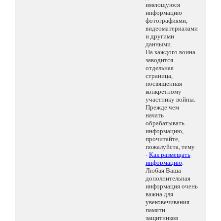
имеющуюся
информацию
фотографиями,
видеоматериалами
и другими
данными.
На каждого воина
заводится
отдельная
страница,
посвященная
конкретному
участнику войны.
Прежде чем
начать
обрабатывать
информацию,
прочитайте,
пожалуйста, тему
-
Как размещать
информацию
.
Любая Ваша
дополнительная
информация очень
важна для
увековечивания
памяти
защитников