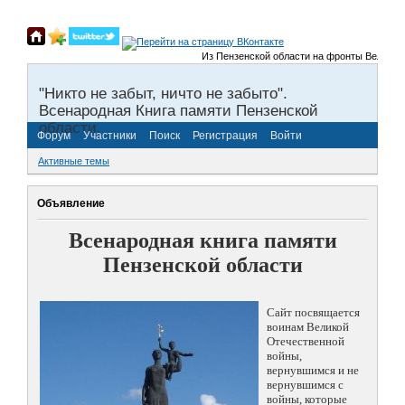
Из Пензенской области на фронты Великой Отеч
"Никто не забыт, ничто не забыто".
Всенародная Книга памяти Пензенской
области.
Форум
Участники
Поиск
Регистрация
Войти
Активные темы
Объявление
Всенародная книга памяти
Пензенской области
Сайт посвящается
воинам Великой
Отечественной
войны,
вернувшимся и не
вернувшимся с
войны, которые