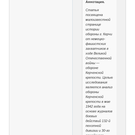
Аннотация.
Статья
посвящена
малоизвестной
странице
истории
обороны г. Керчи
от немецко-
фашистских
захватчиков в
ходе Великой
Отечественной
войны —
обороне
Керченской
крепости. Целью
исследования
является анализ
обороны
Керченской
крепости в мае
1942 года на
основе журналов
боевых
действий 132-й
пехотной
дивизии и 30-го