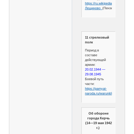
https://ru.wikipedia.org/wiki/
Лещиново_
(Пензенская_област
11 стрелковый
полк
Период в
составе
действующей
армии:
20.02.1944 —
29.08.1945
Боевой путь
части:
https://pamyat-
naroda.ru/warunit/id11981/
Об обороне
города Керчь
(14—19 мая 1942
г.)