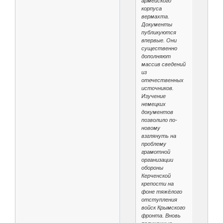
армейского
корпуса
вермахта.
Документы
публикуются
впервые. Они
существенно
дополняют
массив сведений
из
отечественных
источников.
Изучение
немецких
документов
позволило по-
новому
взглянуть на
проблему
грамотной
организации
обороны
Керченской
крепости на
фоне тяжёлого
отступления
войск Крымского
фронта. Вновь