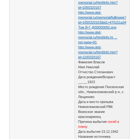
memorial.ru/html/info.htm?
id=1050320167
http://www.obd-
memorial.ru/memorial/fullimage?
id=1050320163&id1=470151a347a7076d
Том В-Г-Д/00000092.png
http://www.obd-
memorial.ru/html/info.ht …
mp;page=91
http://www.obd-
memorial.ru/html/info.htm?
id=1100320167
Фамилия Власов
Имя Николай
Отчество Степанович
Дата рождения/Возраст
__.__.1923
Место рождения Пензенская
обл., Нижнеломовский р-н, с.
Лещиново
Дата и место призыва
Нижнеломовский РВК
Воинское звание
красноармеец
Причина выбытия
погиб в
плену
Дата выбытия 23.12.1942
Название источника