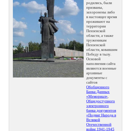
родились, были
призваны,
захоронены либо
в настоящее время
проживают на
территории
Пензенской
области, а также
труженикам
Пензенской
области, ковавшим
Победу в тылу.
Основой
наполнения сайта
являются военные
архивные
документы с
сайтов
Обобщенного
Банка Данных
«Мемориал»
,
Общедоступного
электронного
банка документов
«Подвиг Народа в
Великой
Отечественной
войне 1941-1945