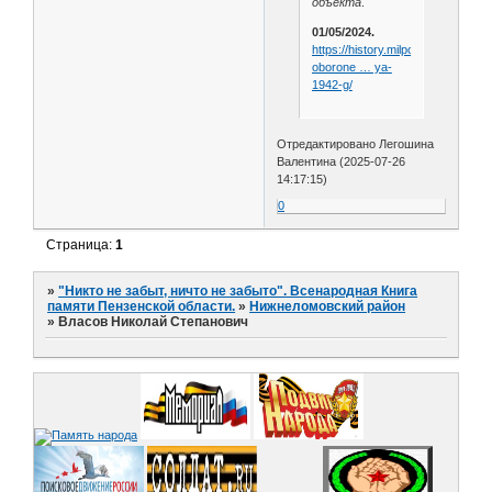
объекта
.
01/05/2024.
https://history.milportal.ru/ob-
oborone … ya-
1942-g/
Отредактировано Легошина
Валентина (2025-07-26
14:17:15)
0
Страница:
1
»
"Никто не забыт, ничто не забыто". Всенародная Книга
памяти Пензенской области.
»
Нижнеломовский район
»
Власов Николай Степанович