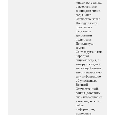
живых ветеранах,
о всех тех, кто
защищал в лихие
годы наше
Отечество, ковал
Победу в тылу,
прославлял
ратными и
трудовыми
подвигами
Пензенскую
землю.
Сайт задуман, как
народная
энциклопедия, в
которую каждый
желающий может
внести известную
ему информацию
об участниках
Великой
Отечественной
войны, добавить
свои комментарии
к имеющейся на
сайте
информации,
дополнить