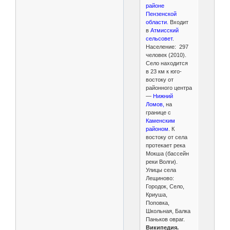
районе
Пензенской
области.
Входит
в
Атмисский
сельсовет
.
Население: 297
человек (2010).
Село находится
в 23 км к юго-
востоку от
районного центра
—
Нижний
Ломов,
на
границе с
Каменским
районом
. К
востоку от села
протекает река
Мокша (бассейн
реки Волги).
Улицы села
Лещиново:
Городок, Село,
Криуша,
Поповка,
Школьная, Балка
Паньков овраг.
Википедия.