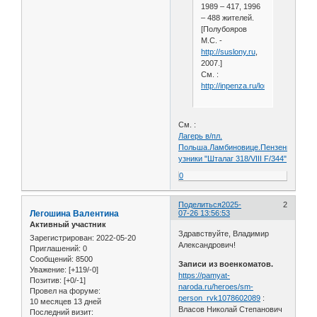
1989 – 417, 1996
– 488 жителей.
[Полубояров
М.С. -
http://suslony.ru
,
2007.]
См. :
http://inpenza.ru/lomov/leschinov
См. :
Лагерь в/пл.
Польша.Ламбиновице.Пензенцы-
узники "Шталаг 318/VIII F/344"
0
Поделиться
2025-
2
Легошина Валентина
07-26 13:56:53
Активный участник
Здравствуйте, Владимир
Зарегистрирован
: 2022-05-20
Александрович!
Приглашений:
0
Сообщений:
8500
Записи из военкоматов.
Уважение:
[+119/-0]
https://pamyat-
Позитив:
[+0/-1]
naroda.ru/heroes/sm-
Провел на форуме:
person_rvk1078602089
:
10 месяцев 13 дней
Власов Николай Степанович
Последний визит: