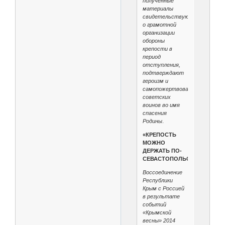
полученные
материалы
свидетельствуют
о грамотной
организации
обороны
крепости в
период
отступления,
подтверждают
героизм и
самопожертвование
советских
воинов во имя
спасения
Родины
.
«КРЕПОСТЬ
МОЖНО
ДЕРЖАТЬ ПО-
СЕВАСТОПОЛЬСКИ»
Воссоединение
Республики
Крым с Россией
в результате
событий
«Крымской
весны» 2014