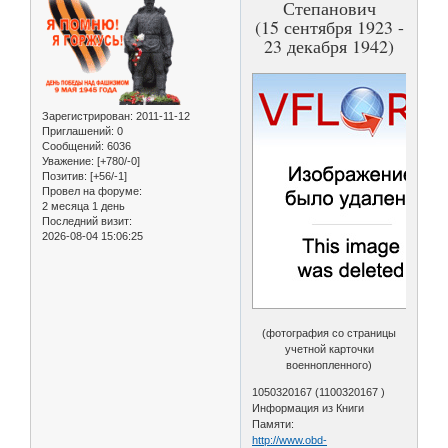
Степанович
(15 сентября 1923 -
23 декабря 1942)
Зарегистрирован
: 2011-11-12
Приглашений:
0
Сообщений:
6036
Уважение:
[+780/-0]
Позитив:
[+56/-1]
Провел на форуме:
2 месяца 1 день
Последний визит:
2026-08-04 15:06:25
(фотография со страницы
учетной карточки
военнопленного)
1050320167 (1100320167 )
Информация из Книги
Памяти:
http://www.obd-