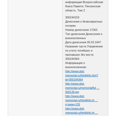
информации Всероссийская
Книга Памяти. Пензенская
область. Том 2
300194153
Донесения о безвозвратных
потерях
Номер донесения 17263
Тип донесения Донесения о
военнопленных
Дата донесения 05.03.1947
Название части Управление
по учету погибших и
пропавших без вести
300194364
Информация о
военнопленном:
http://www.obd-
memorial.ru/html/info.htm?
id=300194364
http://www.obd-
memorial.ru/memorial/ful …
000136.jpg
http://www.obd-
memorial.ru/html/info.ht …
p;page=135
http://www.obd-
memorial.ru/html/info.ht …