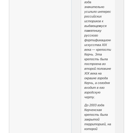
года
значительно
усилило интерес
российских
историков к
выдающемуся
памятнику
русского
фортификационного
искусства XIX
века — крепости
Керчь. Эта
крепость была
построена во
второй половине
XIX века на
окраине города
Керчь, а сегодня
входит в его
городскую
черту
.
До 2003 года
Керченская
крепость была
закрытой
территорией, на
которой