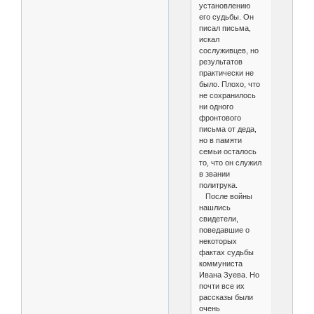
установлению
его судьбы. Он
писал письма,
искал
сослуживцев, но
результатов
практически не
было. Плохо, что
не сохранилось
ни одного
фронтового
письма от деда,
но в памяти
семьи осталось
то, что он служил
в звании
политрука.
После войны
нашлись
свидетели,
поведавшие о
некоторых
фактах судьбы
коммуниста
Ивана Зуева. Но
почти все их
рассказы были
очень