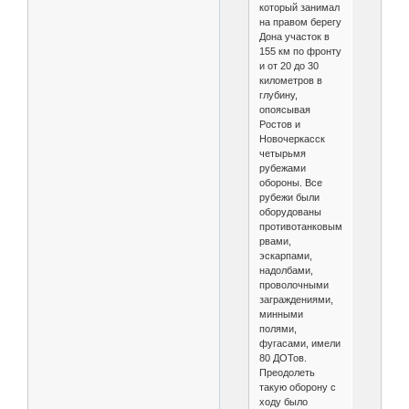
который занимал
на правом берегу
Дона участок в
155 км по фронту
и от 20 до 30
километров в
глубину,
опоясывая
Ростов и
Новочеркасск
четырьмя
рубежами
обороны. Все
рубежи были
оборудованы
противотанковыми
рвами,
эскарпами,
надолбами,
проволочными
заграждениями,
минными
полями,
фугасами, имели
80 ДОТов.
Преодолеть
такую оборону с
ходу было