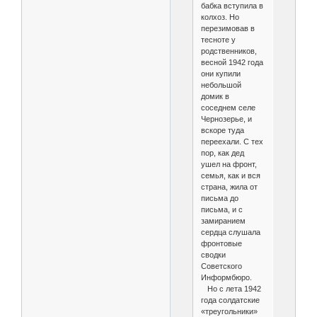
бабка вступила в
колхоз. Но
перезимовав в
тесноте у
родственников,
весной 1942 года
они купили
небольшой
домик в
соседнем селе
Чернозерье, и
вскоре туда
переехали. С тех
пор, как дед
ушел на фронт,
семья, как и вся
страна, жила от
письма до
письма, и с
замиранием
сердца слушала
фронтовые
сводки
Советского
Информбюро.
Но с лета 1942
года солдатские
«треугольники»