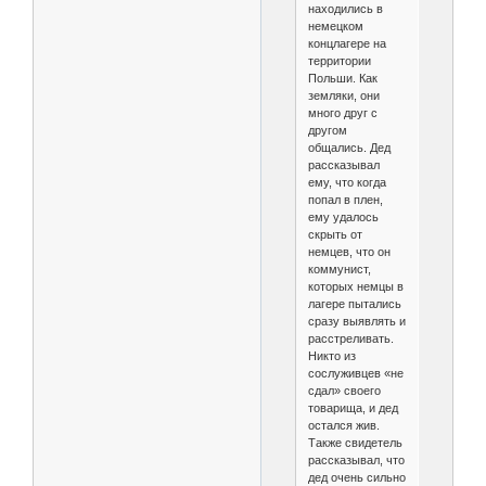
находились в
немецком
концлагере на
территории
Польши. Как
земляки, они
много друг с
другом
общались. Дед
рассказывал
ему, что когда
попал в плен,
ему удалось
скрыть от
немцев, что он
коммунист,
которых немцы в
лагере пытались
сразу выявлять и
расстреливать.
Никто из
сослуживцев «не
сдал» своего
товарища, и дед
остался жив.
Также свидетель
рассказывал, что
дед очень сильно