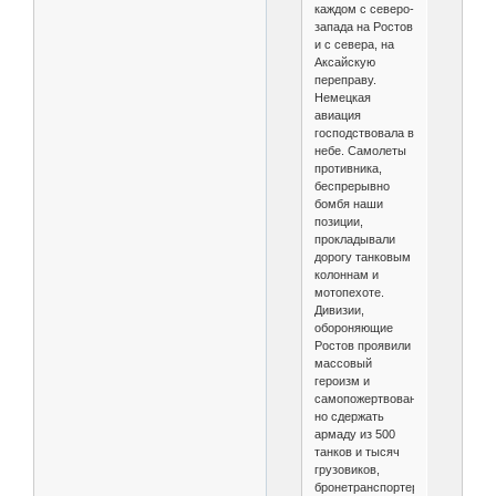
каждом с северо-
запада на Ростов
и с севера, на
Аксайскую
переправу.
Немецкая
авиация
господствовала в
небе. Самолеты
противника,
беспрерывно
бомбя наши
позиции,
прокладывали
дорогу танковым
колоннам и
мотопехоте.
Дивизии,
обороняющие
Ростов проявили
массовый
героизм и
самопожертвование,
но сдержать
армаду из 500
танков и тысяч
грузовиков,
бронетранспортеров