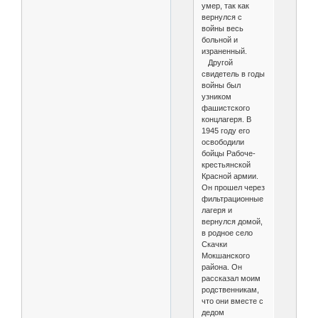
умер, так как
вернулся с
войны весь
больной и
израненный.
Другой
свидетель в годы
войны был
узником
фашистского
концлагеря. В
1945 году его
освободили
бойцы Рабоче-
крестьянской
Красной армии.
Он прошел через
фильтрационные
лагеря и
вернулся домой,
в родное село
Скачки
Мокшанского
района. Он
рассказал моим
родственникам,
что они вместе с
дедом