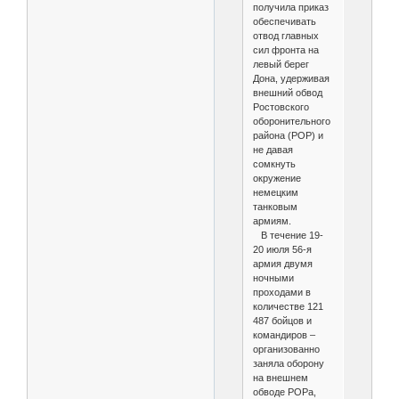
получила приказ
обеспечивать
отвод главных
сил фронта на
левый берег
Дона, удерживая
внешний обвод
Ростовского
оборонительного
района (РОР) и
не давая
сомкнуть
окружение
немецким
танковым
армиям.
В течение 19-
20 июля 56-я
армия двумя
ночными
проходами в
количестве 121
487 бойцов и
командиров –
организованно
заняла оборону
на внешнем
обводе РОРа,