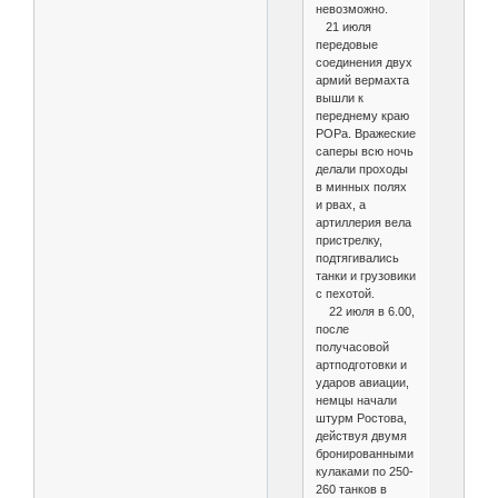
невозможно.
21 июля
передовые
соединения двух
армий вермахта
вышли к
переднему краю
РОРа. Вражеские
саперы всю ночь
делали проходы
в минных полях
и рвах, а
артиллерия вела
пристрелку,
подтягивались
танки и грузовики
с пехотой.
22 июля в 6.00,
после
получасовой
артподготовки и
ударов авиации,
немцы начали
штурм Ростова,
действуя двумя
бронированными
кулаками по 250-
260 танков в