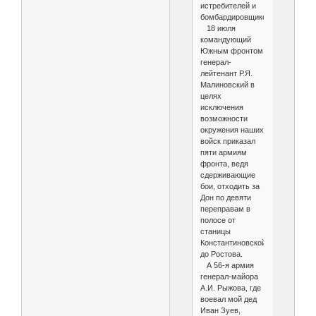
истребителей и
бомбардировщиков.
18 июля
командующий
Южным фронтом
генерал-
лейтенант Р.Я.
Малиновский в
целях
исключения
возможности
окружения наших
войск приказал
пяти армиям
фронта, ведя
сдерживающие
бои, отходить за
Дон по девяти
переправам в
полосе от
станицы
Константиновской
до Ростова.
А 56-я армия
генерал-майора
А.И. Рыжова, где
воевал мой дед
Иван Зуев,