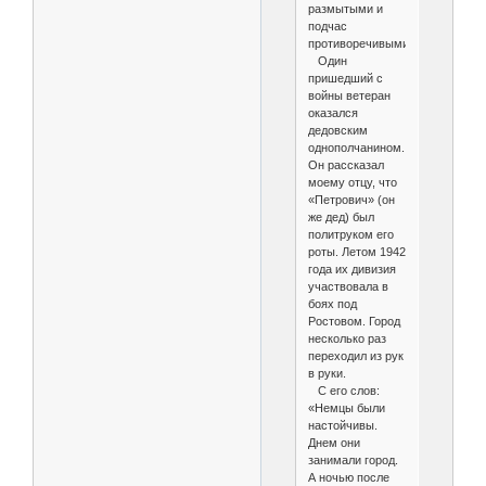
размытыми и
подчас
противоречивыми.
Один
пришедший с
войны ветеран
оказался
дедовским
однополчанином.
Он рассказал
моему отцу, что
«Петрович» (он
же дед) был
политруком его
роты. Летом 1942
года их дивизия
участвовала в
боях под
Ростовом. Город
несколько раз
переходил из рук
в руки.
С его слов:
«Немцы были
настойчивы.
Днем они
занимали город.
А ночью после