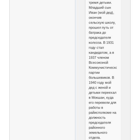
тремя детьми.
Младший сын
Иван (мой дед),
окончив
сельскую школу,
прошел путь от
батрака до
председателя
колхоза. В 1931
году стал
кандидатом, а в
1937 членом
Всесоюзной
Коммунистической
партии
большевиков. В
1940 году мой
дед с женой и
детьми переехал
в Мокшан, куда
его перевели для
работы в
райисполкоме на
должность
председателя
районного
земельного
отдела.