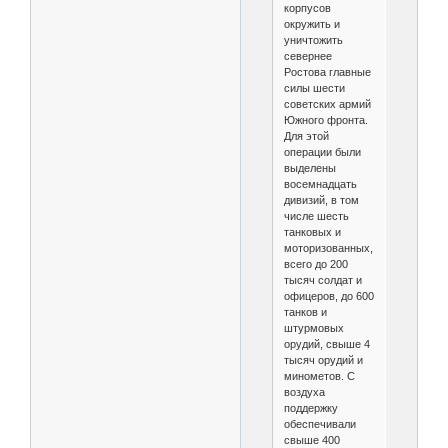
корпусов
окружить и
уничтожить
севернее
Ростова главные
силы шести
советских армий
Южного фронта.
Для этой
операции были
выделены
восемнадцать
дивизий, в том
числе шесть
танковых и
моторизованных,
всего до 200
тысяч солдат и
офицеров, до 600
танков и
штурмовых
орудий, свыше 4
тысяч орудий и
минометов. С
воздуха
поддержку
обеспечивали
свыше 400