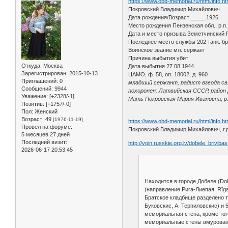
https://www.obd-memorial.ru/html/info.
Покровский Владимир Михайлович
Дата рождения/Возраст __.__.1926
Место рождения Пензенская обл., р.п
Дата и место призыва Земетчинский Р
Последнее место службы 202 танк. бр
Воинское звание мл. сержант
Причина выбытия убит
Откуда:
Москва
Дата выбытия 27.08.1944
Зарегистрирован
: 2015-10-13
ЦАМО, ф. 58, оп. 18002, д. 960
Приглашений:
0
младший сержант, радист взвода св
Сообщений:
9944
похоронен: Латвийская СССР, район 
Уважение:
[+2328/-1]
Мать Покровская Мария Ивановна, р
Позитив:
[+1757/-0]
Пол:
Женский
Возраст:
49
[1976-11-19]
https://www.obd-memorial.ru/html/info.
Провел на форуме:
Покровский Владимир Михайлович, г.р.
5 месяцев 27 дней
Последний визит:
http://voin.russkie.org.lv/dobele_briviba
2026-06-17 20:53:45
Находится в городе Добеле (Dob
(направление Рига-Лиепая, Rīga
Братское кладбище разделено те
Буковскис, А. Терпиловскис) и
мемориальная стена, кроме тог
мемориальные стены вмурованы 