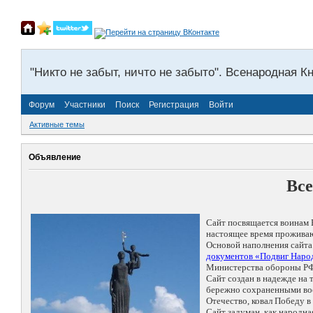
"Никто не забыт, ничто не забыто". Всенародная К
Форум
Участники
Поиск
Регистрация
Войти
Активные темы
Объявление
Все
Сайт посвящается воинам 
настоящее время проживаю
Основой наполнения сайта
документов «Подвиг Народ
Министерства обороны РФ
Сайт создан в надежде на
бережно сохраненными восп
Отечество, ковал Победу 
Сайт задуман, как народн