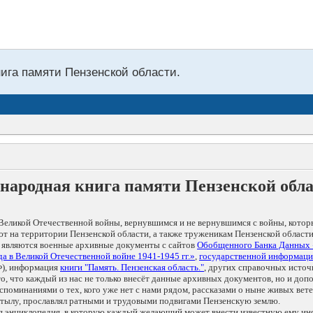
нига памяти Пензенской области.
народная книга памяти Пензенской обл
Великой Отечественной войны, вернувшимся и не вернувшимся с войны, котор
т на территории Пензенской области, а также труженикам Пензенской области
 являются военные архивные документы с сайтов
Обобщенного Банка Данных
а в Великой Отечественной войне 1941-1945 гг.»
,
государственной информаци
), информация
книги "Память. Пензенская область."
, других справочных источ
 то, что каждый из нас не только внесёт данные архивных документов, но и 
оминаниями о тех, кого уже нет с нами рядом, рассказами о ныне живых ветер
в тылу, прославлял ратными и трудовыми подвигами Пензенскую землю.
ая энциклопедия, в которую каждый желающий может внести известную ему и