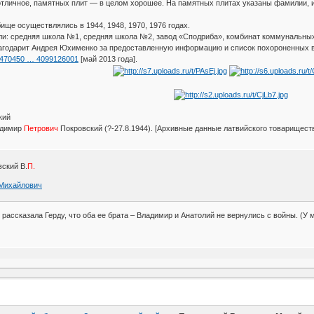
отличное, памятных плит — в целом хорошее. На памятных плитах указаны фамилии, 
ище осуществлялись в 1944, 1948, 1970, 1976 годах.
и: средняя школа №1, средняя школа №2, завод «Сподриба», комбинат коммунальных
агодарит Андрея Юхименко за предоставленную информацию и список похороненных 
/10470450 … 4099126001
[май 2013 года].
ский
димир
Петрович
Покровский (?-27.8.1944). [Архивные данные латвийского товарищес
вский В.
П.
 Михайлович
рассказала Герду, что оба ее брата – Владимир и Анатолий не вернулись с войны. (У 