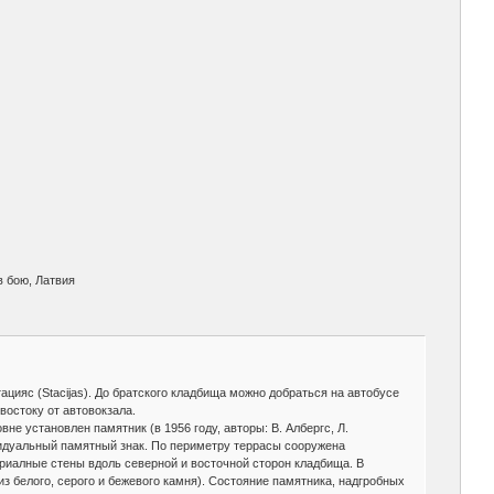
в бою, Латвия
тацияс (Stacijas). До братского кладбища можно добраться на автобусе
востоку от автовокзала.
е установлен памятник (в 1956 году, авторы: В. Албергс, Л.
видуальный памятный знак. По периметру террасы сооружена
риалные стены вдоль северной и восточной сторон кладбища. В
з белого, серого и бежевого камня). Состояние памятника, надгробных