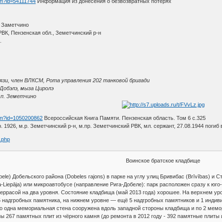
htm?id=54111744
Информация из донесения о безвозвратных потерях
. Заметчино
ВК, Пензенская обл., Земетчинский р-н
.
язи, член ВЛКСМ, Рота управления 202 танковой бригади
Добэлэ, мыза Циролэ
.п. Земетчино
htm?id=1050200862
Всероссийская Книга Памяти. Пензенская область. Том 6 с.325
 1926, м.р. Земетчинский р-н, м.пр. Земетчинский РВК, мл. сержант, 27.08.1944 погиб 
s.php
Воинское братское кладбище
ele) Добельского района (Dobeles rajons) в парке на углу улиц Бривибас (Brīvības) и С
-Liepāja) или микроавтобусе (направление Рига-Добеле): парк расположен сразу к юго-
ррасой на два уровня. Состояние кладбища (май 2013 года) хорошее. На верхнем уровн
 5 надгробных памятника, на нижнем уровне — ещё 5 надгробных памятников и 1 инди
о одна мемориальная стена сооружена вдоль западной стороны кладбища и по 2 мемо
267 памятных плит из чёрного камня (до ремонта в 2012 году - 392 памятные плиты и