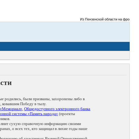
Из Пензенской области на фронты Вели
асти
ые родились, были призваны, захоронены либо в
, ковавшим Победу в тылу.
 «Мемориал»
,
Общедоступного электронного банка
онной системы «Память народа»
(проекты
ников.
дополнит сухую справочную информацию своими
анах, о всех тех, кто защищал в лихие годы наше
нформацию об участниках Великой Отечественной