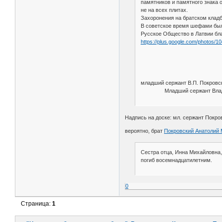
памятников и памятного знака 
не на всех плитах.
Захоронения на братском кладб
В советское время шефами был
Русское Общество в Латвии бл
https://plus.google.com/photos
младший сержант В.П. Покров
Младший сержант Вла
Надпись на доске: мл. сержант Покро
вероятно, брат
Покровский Анатолий
Сестра отца, Инна Михайловна, 
погиб восемнадцатилетним.
0
Страница:
1