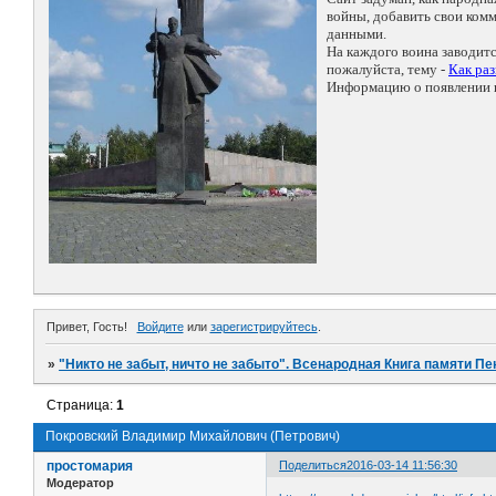
войны, добавить свои ко
данными.
На каждого воина заводит
пожалуйста, тему -
Как ра
Информацию о появлении н
Привет, Гость!
Войдите
или
зарегистрируйтесь
.
»
"Никто не забыт, ничто не забыто". Всенародная Книга памяти Пе
Страница:
1
Покровский Владимир Михайлович (Петрович)
простомария
Поделиться
2016-03-14 11:56:30
Модератор