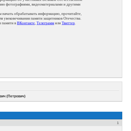
цию фотографиями, видеоматериалами и другими
ем начать обрабатывать информацию, прочитайте,
я увековечивания памяти защитников Отечества.
и памяти в
ВКонтакте
,
Телеграмм
или
Твиттер
.
ич (Петрович)
1