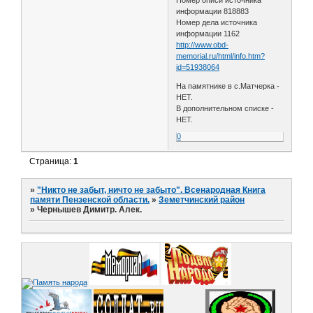
информации 818883
Номер дела источника
информации 1162
http://www.obd-
memorial.ru/html/info.htm?
id=51938064
На памятнике в с.Матчерка -
НЕТ.
В дополнительном списке -
НЕТ.
0
Страница:
1
»
"Никто не забыт, ничто не забыто". Всенародная Книга
памяти Пензенской области.
»
Земетчинский район
»
Чернышев Димитр. Алек.