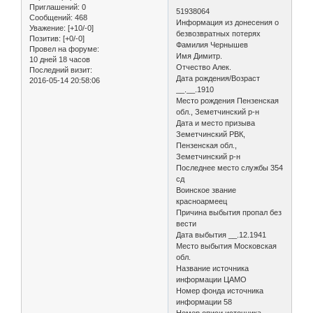
Приглашений:
0
51938064
Сообщений:
468
Информация из донесения о
Уважение:
[+10/-0]
безвозвратных потерях
Позитив:
[+0/-0]
Фамилия Чернышев
Провел на форуме:
Имя Димитр.
10 дней 18 часов
Отчество Алек.
Последний визит:
Дата рождения/Возраст
2016-05-14 20:58:06
__.__.1910
Место рождения Пензенская
обл., Земетчинский р-н
Дата и место призыва
Земетчинский РВК,
Пензенская обл.,
Земетчинский р-н
Последнее место службы 354
сд
Воинское звание
красноармеец
Причина выбытия пропал без
вести
Дата выбытия __.12.1941
Место выбытия Московская
обл.
Название источника
информации ЦАМО
Номер фонда источника
информации 58
Номер описи источника