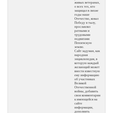
живых ветеранах,
о всех тех, кто
защищал в лихие
годы наше
Отечество, ковал
Победу в тылу,
прославлял
ратными и
трудовыми
подвигами
Пензенскую
землю.
Сайт задуман, как
народная
энциклопедия, в
которую каждый
желающий может
внести известную
ему информацию
об участниках
Великой
Отечественной
войны, добавить
свои комментарии
к имеющейся на
сайте
информации,
дополнить