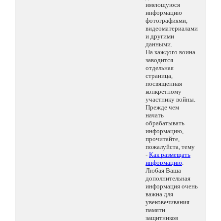
имеющуюся
информацию
фотографиями,
видеоматериалами
и другими
данными.
На каждого воина
заводится
отдельная
страница,
посвященная
конкретному
участнику войны.
Прежде чем
начать
обрабатывать
информацию,
прочитайте,
пожалуйста, тему
-
Как размещать
информацию
.
Любая Ваша
дополнительная
информация очень
важна для
увековечивания
памяти
защитников