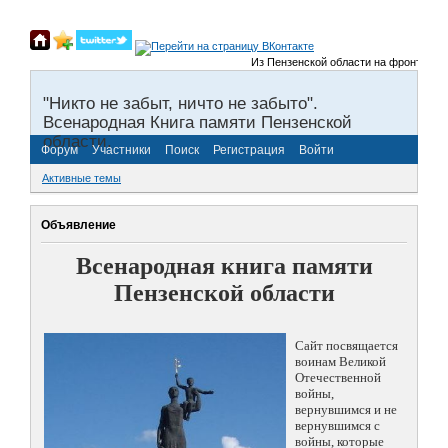
Из Пензенской области на фронты Велик
"Никто не забыт, ничто не забыто".
Всенародная Книга памяти Пензенской
области.
Форум
Участники
Поиск
Регистрация
Войти
Активные темы
Объявление
Всенародная книга памяти
Пензенской области
Сайт посвящается
воинам Великой
Отечественной
войны,
вернувшимся и не
вернувшимся с
войны, которые