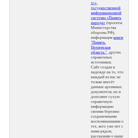
гг.»
,
государственной
информационной
системы «Память
народа»
(проекты
Министерства
обороны РФ),
информация
книги
"Память.
Пензенская
область."
, других
справочных
источников.
Сайт создан в
надежде на то, что
каждый из нас не
только внесёт
данные архивных
документов, но и
дополнит сухую
справочную
информацию
своими бережно
сохраненными
воспоминаниями о
тех, кого уже нет с
нами рядом,
рассказами о ныне