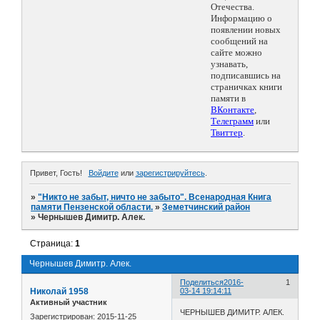
Отечества.
Информацию о
появлении новых
сообщений на
сайте можно
узнавать,
подписавшись на
страничках книги
памяти в
ВКонтакте
,
Телеграмм
или
Твиттер
.
Привет, Гость!
Войдите
или
зарегистрируйтесь
.
»
"Никто не забыт, ничто не забыто". Всенародная Книга
памяти Пензенской области.
»
Земетчинский район
»
Чернышев Димитр. Алек.
Страница:
1
Чернышев Димитр. Алек.
Поделиться
2016-
1
Николай 1958
03-14 19:14:11
Активный участник
ЧЕРНЫШЕВ ДИМИТР. АЛЕК.
Зарегистрирован
: 2015-11-25