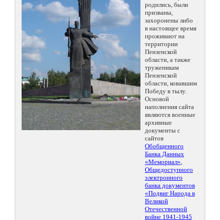
родились, были
призваны,
захоронены либо
в настоящее время
проживают на
территории
Пензенской
области, а также
труженикам
Пензенской
области, ковавшим
Победу в тылу.
Основой
наполнения сайта
являются военные
архивные
документы с
сайтов
Обобщенного
Банка Данных
«Мемориал»
,
Общедоступного
электронного
банка документов
«Подвиг Народа в
Великой
Отечественной
войне 1941-1945