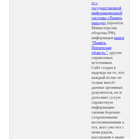
гг.»
,
государственной
информационной
системы «Память
народа»
(проекты
Министерства
обороны РФ),
информация
книги
"Память.
Пензенская
область."
, других
справочных
источников.
Сайт создан в
надежде на то, что
каждый из нас не
только внесёт
данные архивных
документов, но и
дополнит сухую
справочную
информацию
своими бережно
сохраненными
воспоминаниями о
тех, кого уже нет с
нами рядом,
рассказами о ныне