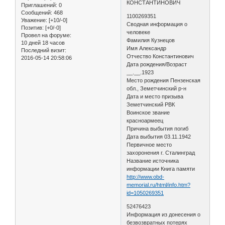
КОНСТАНТИНОВИЧ
Приглашений:
0
Сообщений:
468
1100269351
Уважение:
[+10/-0]
Сводная информация о
Позитив:
[+0/-0]
человеке
Провел на форуме:
Фамилия Кузнецов
10 дней 18 часов
Имя Александр
Последний визит:
Отчество Константинович
2016-05-14 20:58:06
Дата рождения/Возраст
__.__.1923
Место рождения Пензенская
обл., Земетчинский р-н
Дата и место призыва
Земетчинский РВК
Воинское звание
красноармеец
Причина выбытия погиб
Дата выбытия 03.11.1942
Первичное место
захоронения г. Сталинград
Название источника
информации Книга памяти
http://www.obd-
memorial.ru/html/info.htm?
id=1050269351
52476423
Информация из донесения о
безвозвратных потерях