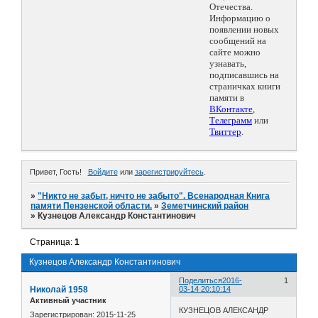
Отечества.
Информацию о
появлении новых
сообщений на
сайте можно
узнавать,
подписавшись на
страничках книги
памяти в
ВКонтакте
,
Телеграмм
или
Твиттер
.
Привет, Гость!
Войдите
или
зарегистрируйтесь
.
»
"Никто не забыт, ничто не забыто". Всенародная Книга
памяти Пензенской области.
»
Земетчинский район
»
Кузнецов Александр Константинович
Страница:
1
Кузнецов Александр Константинович
Поделиться
2016-
1
Николай 1958
03-14 20:10:14
Активный участник
КУЗНЕЦОВ АЛЕКСАНДР
Зарегистрирован
: 2015-11-25