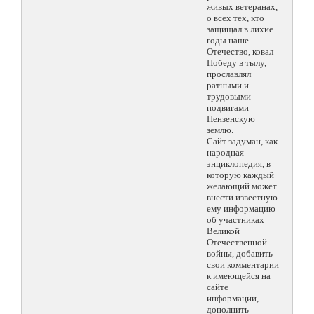
живых ветеранах,
о всех тех, кто
защищал в лихие
годы наше
Отечество, ковал
Победу в тылу,
прославлял
ратными и
трудовыми
подвигами
Пензенскую
землю.
Сайт задуман, как
народная
энциклопедия, в
которую каждый
желающий может
внести известную
ему информацию
об участниках
Великой
Отечественной
войны, добавить
свои комментарии
к имеющейся на
сайте
информации,
дополнить