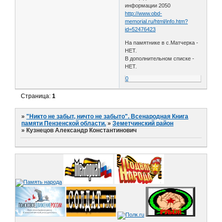
информации 2050
http://www.obd-
memorial.ru/html/info.htm?
id=52476423
На памятнике в с.Матчерка -
НЕТ.
В дополнительном списке -
НЕТ.
0
Страница:
1
»
"Никто не забыт, ничто не забыто". Всенародная Книга
памяти Пензенской области.
»
Земетчинский район
»
Кузнецов Александр Константинович