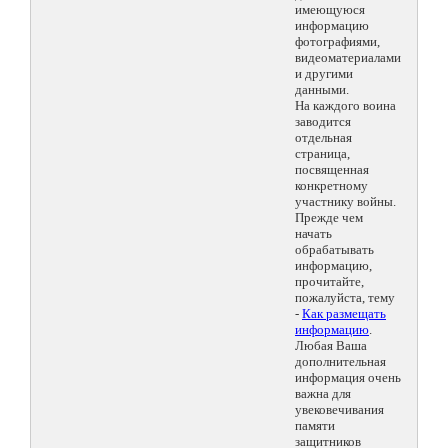
имеющуюся
информацию
фотографиями,
видеоматериалами
и другими
данными.
На каждого воина
заводится
отдельная
страница,
посвященная
конкретному
участнику войны.
Прежде чем
начать
обрабатывать
информацию,
прочитайте,
пожалуйста, тему
-
Как размещать
информацию
.
Любая Ваша
дополнительная
информация очень
важна для
увековечивания
памяти
защитников