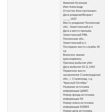
Фамилия Кузнецов
Имя Александр
Отчество Константинович
Дата рождения/Возраст
__.__.1923
Место рождения Пензенская
обл., Земетчинский р-н
Дата и место призыва
Земетчинский РВК,
Пензенская обл.,
Земетчинский р-н
Последнее место службы 45
сд
Воинское звание
красноармеец
Причина выбытия убит
Дата выбытия 03.11.1942
Первичное место
захоронения Сталинградская
обл., г. Сталинград, з-д
"Красный Октябрь"
Название источника
информации ЦАМО
Номер фонда источника
информации 58
Номер описи источника
информации 818883
Номер дела источника