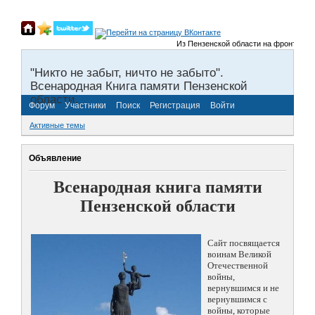
Из Пензенской области на фронты Велик
"Никто не забыт, ничто не забыто".
Всенародная Книга памяти Пензенской
области.
Форум
Участники
Поиск
Регистрация
Войти
Активные темы
Объявление
Всенародная книга памяти
Пензенской области
Сайт посвящается
воинам Великой
Отечественной
войны,
вернувшимся и не
вернувшимся с
войны, которые