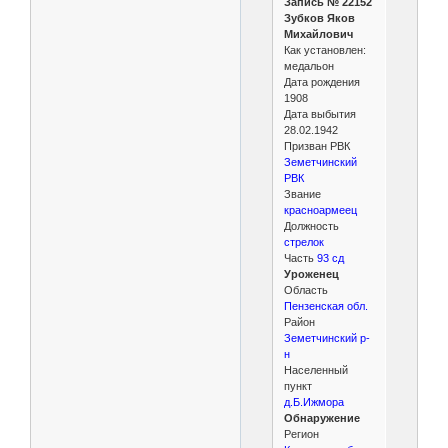
Запись № 22152
Зубков Яков
Михайлович
Как установлен:
медальон
Дата рождения
1908
Дата выбытия
28.02.1942
Призван РВК
Земетчинский
РВК
Звание
красноармеец
Должность
стрелок
Часть
93 сд
Уроженец
Область
Пензенская обл.
Район
Земетчинский р-
н
Населенный
пункт
д.Б.Ижмора
Обнаружение
Регион