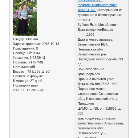
memorial.ru/html/info.htm?
id=51611479
Информация из
донесения о безвозвратных
потерях
Зубков Яков Михайлович
Дата рождения/Возраст
__.__.1908
Откуда:
Москва
Дата и место призыва
Зарегистрирован
: 2015-10-13
Земетчинский РВК,
Приглашений:
0
Пензенская обл.,
Сообщений:
9944
Земетчинский р-н
Уважение:
[+2328/-1]
Последнее место службы 93
Позитив:
[+1757/-0]
сд
Пол:
Женский
Воинское звание
Возраст:
49
[1976-11-19]
красноармеец
Провел на форуме:
Причина выбытия убит
5 месяцев 27 дней
Дата выбытия 28.02.1942
Последний визит:
Первичное место
2026-06-17 20:53:45
захоронения Смоленская
обл., Износковский р-н, д.
Пинашино
ЦАМО, ф. 58, оп. 818883, д.
858
красноармеец, стрелок
жена Прасковья Алексеевна,
Пензенская обл.,
Земинический р-н,
с.Б.Ижмора