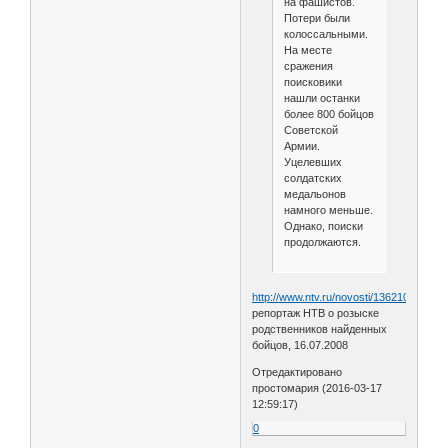
на фашистов.
Потери были
колоссальными.
На месте
сражения
поисковики
нашли останки
более 800 бойцов
Советской
Армии.
Уцелевших
солдатских
медальонов
намного меньше.
Однако, поиски
продолжаются.
http://www.ntv.ru/novosti/136210/video/
репортаж НТВ о розыске
родственников найденных
бойцов, 16.07.2008
Отредактировано
простомария (2016-03-17
12:59:17)
0