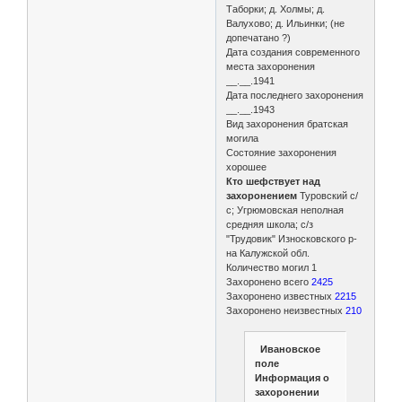
Таборки; д. Холмы; д.
Валухово; д. Ильинки; (не
допечатано ?)
Дата создания современного
места захоронения
__.__.1941
Дата последнего захоронения
__.__.1943
Вид захоронения братская
могила
Состояние захоронения
хорошее
Кто шефствует над
захоронением
Туровский с/
с; Угрюмовская неполная
средняя школа; с/з
"Трудовик" Износковского р-
на Калужской обл.
Количество могил 1
Захоронено всего
2425
Захоронено известных
2215
Захоронено неизвестных
210
Ивановское
поле
Информация о
захоронении