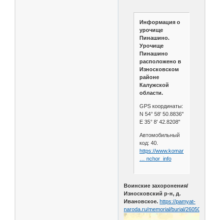
Информация о
урочище
Пинашино.
Урочище
Пинашино
расположено в
Износковском
районе
Калужской
области.
GPS координаты:
N 54° 58' 50.8836"
E 35° 8' 42.8208"
Автомобильный
код: 40.
https://www.komandirovka.ru/citie
… nchor_info
Воинские захоронения/
Износковский р-н, д.
Ивановское.
https://pamyat-
naroda.ru/memorial/burial/260509714/