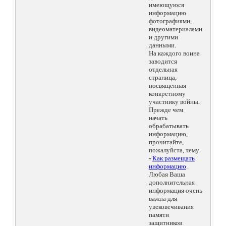
имеющуюся
информацию
фотографиями,
видеоматериалами
и другими
данными.
На каждого воина
заводится
отдельная
страница,
посвященная
конкретному
участнику войны.
Прежде чем
начать
обрабатывать
информацию,
прочитайте,
пожалуйста, тему
-
Как размещать
информацию
.
Любая Ваша
дополнительная
информация очень
важна для
увековечивания
памяти
защитников