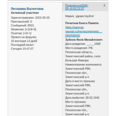
Поделиться
2026-
2
Легошина Валентина
05-10 01:12:27
Активный участник
Мария, здравствуйте!
Зарегистрирован
: 2022-05-20
Приглашений:
0
Печатная Книга Памяти.
Сообщений:
8501
https://pamyat-
Уважение:
[+119/-0]
naroda.ru/heroes/memoria …
Позитив:
[+0/-1]
050459500/
Провел на форуме:
Зубков Яков Михайлович
10 месяцев 13 дней
Дата рождения: __.__.1908
Последний визит:
Место рождения: РФ,
Сегодня 10:47:07
Пензенская область,
Земетчинский район, село
Большая Ижмора
Наименование военкомата:
Земетчинский РВК,
Пензенская обл.,
Земетчинский р-н
Дата и место призыва:
Земетчинский РВК,
Пензенская обл.,
Земетчинский р-н
Дата выбытия: 28.02.1942
Место призыва:
Земетчинский РВК,
Пензенская обл.,
Земетчинский р-н