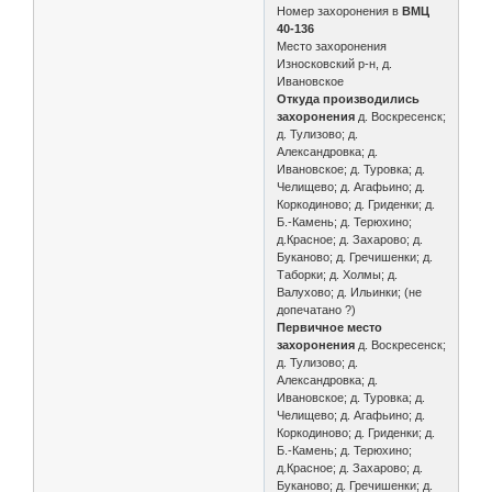
Номер захоронения в
ВМЦ
40-136
Место захоронения
Износковский р-н, д.
Ивановское
Откуда производились
захоронения
д. Воскресенск;
д. Тулизово; д.
Александровка; д.
Ивановское; д. Туровка; д.
Челищево; д. Агафьино; д.
Коркодиново; д. Гриденки; д.
Б.-Камень; д. Терюхино;
д.Красное; д. Захарово; д.
Буканово; д. Гречишенки; д.
Таборки; д. Холмы; д.
Валухово; д. Ильинки; (не
допечатано ?)
Первичное место
захоронения
д. Воскресенск;
д. Тулизово; д.
Александровка; д.
Ивановское; д. Туровка; д.
Челищево; д. Агафьино; д.
Коркодиново; д. Гриденки; д.
Б.-Камень; д. Терюхино;
д.Красное; д. Захарово; д.
Буканово; д. Гречишенки; д.