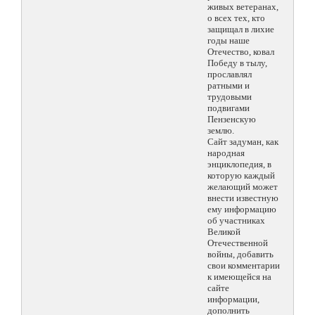
живых ветеранах,
о всех тех, кто
защищал в лихие
годы наше
Отечество, ковал
Победу в тылу,
прославлял
ратными и
трудовыми
подвигами
Пензенскую
землю.
Сайт задуман, как
народная
энциклопедия, в
которую каждый
желающий может
внести известную
ему информацию
об участниках
Великой
Отечественной
войны, добавить
свои комментарии
к имеющейся на
сайте
информации,
дополнить