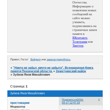
Отечества.
Информацию о
появлении новых
сообщений на
сайте можно
узнавать,
подписавшись на
страничках книги
памяти в
ВКонтакте
,
Телеграмм
или
Твиттер
.
Привет, Гость!
Войдите
или
зарегистрируйтесь
.
»
"Никто не забыт, ничто не забыто". Всенародная Книга
памяти Пензенской области.
»
Земетчинский район
»
Зубков Яков Михайлович
Страница:
1
Зубков Яков Михайлович
Поделиться
2016-
1
простомария
03-17 12:47:19
Модератор
https://www.obd-