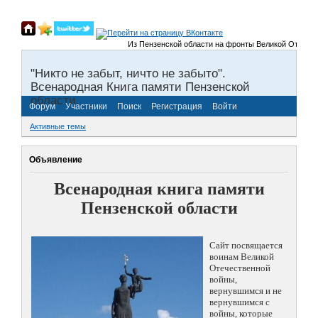
Из Пензенской области на фронты Великой Отечественной
"Никто не забыт, ничто не забыто".
Всенародная Книга памяти Пензенской
области.
Форум
Участники
Поиск
Регистрация
Войти
Активные темы
Объявление
Всенародная книга памяти
Пензенской области
Сайт посвящается
воинам Великой
Отечественной
войны,
вернувшимся и не
вернувшимся с
войны, которые