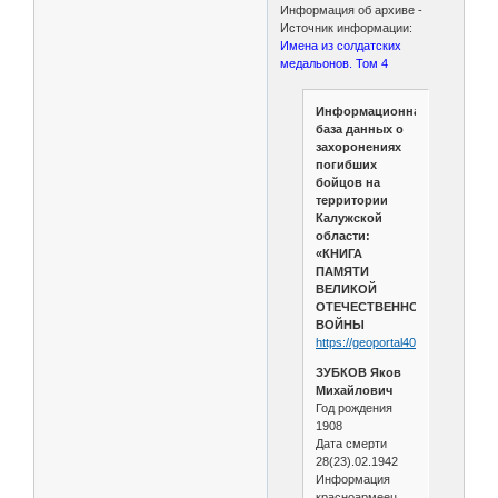
Информация об архиве -
Источник информации:
Имена из солдатских
медальонов. Том 4
Информационная
база данных о
захоронениях
погибших
бойцов на
территории
Калужской
области:
«КНИГА
ПАМЯТИ
ВЕЛИКОЙ
ОТЕЧЕСТВЕННОЙ
ВОЙНЫ
https://geoportal40.ru/memorial/5
ЗУБКОВ Яков
Михайлович
Год рождения
1908
Дата смерти
28(23).02.1942
Информация
красноармеец,