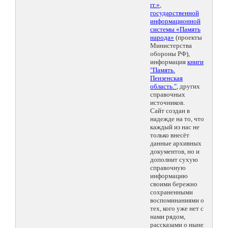
гг.»
,
государственной
информационной
системы «Память
народа»
(проекты
Министерства
обороны РФ),
информация
книги
"Память.
Пензенская
область."
, других
справочных
источников.
Сайт создан в
надежде на то, что
каждый из нас не
только внесёт
данные архивных
документов, но и
дополнит сухую
справочную
информацию
своими бережно
сохраненными
воспоминаниями о
тех, кого уже нет с
нами рядом,
рассказами о ныне