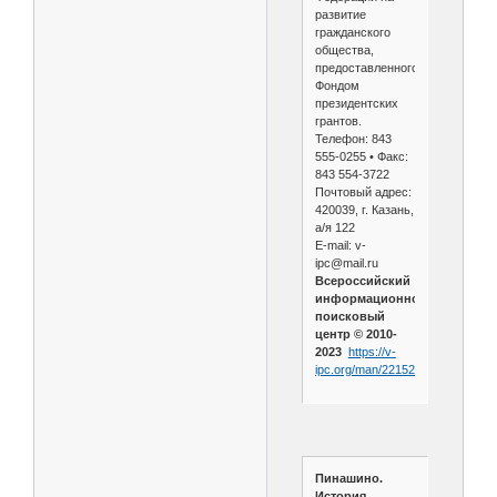
развитие
гражданского
общества,
предоставленного
Фондом
президентских
грантов.
Телефон: 843
555-0255 • Факс:
843 554-3722
Почтовый адрес:
420039, г. Казань,
а/я 122
E-mail: v-
ipc@mail.ru
Всероссийский
информационно-
поисковый
центр © 2010-
2023
https://v-
ipc.org/man/22152/
Пинашино.
История