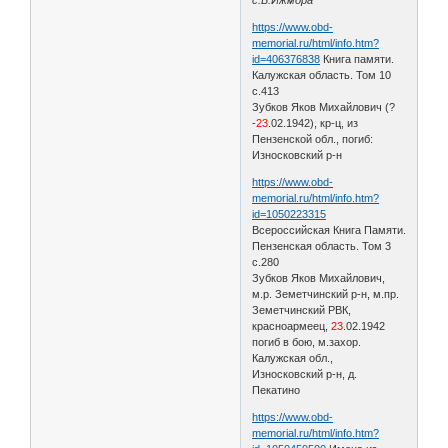
https://www.obd-
memorial.ru/html/info.htm?
id=406376838
Книга памяти.
Калужская область. Том 10
с.413
Зубков Яков Михайлович (?
-
23
.02.1942), кр-ц, из
Пензенской обл., погиб:
Износковский р-н
https://www.obd-
memorial.ru/html/info.htm?
id=1050223315
Всероссийская Книга Памяти.
Пензенская область. Том 3
с.280
Зубков Яков Михайлович,
м.р. Земетчинский р-н, м.пр.
Земетчинский РВК,
красноармеец,
23
.02.1942
погиб в бою, м.захор.
Калужская обл.,
Износковский р-н, д.
Пекатино
https://www.obd-
memorial.ru/html/info.htm?