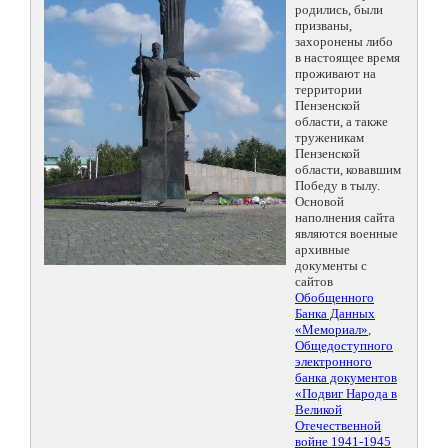
родились, были
призваны,
захоронены либо
в настоящее время
проживают на
территории
Пензенской
области, а также
труженикам
Пензенской
области, ковавшим
Победу в тылу.
Основой
наполнения сайта
являются военные
архивные
документы с
сайтов
Обобщенного
Банка Данных
«Мемориал»
,
Общедоступного
электронного
банка документов
«Подвиг Народа в
Великой
Отечественной
войне 1941-1945