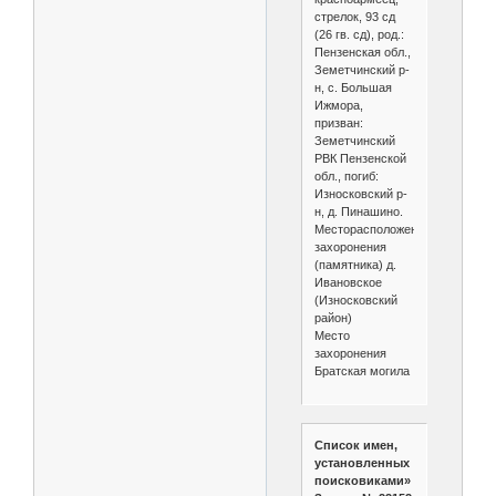
стрелок, 93 сд
(26 гв. сд), род.:
Пензенская обл.,
Земетчинский р-
н, с. Большая
Ижмора,
призван:
Земетчинский
РВК Пензенской
обл., погиб:
Износковский р-
н, д. Пинашино.
Месторасположение
захоронения
(памятника) д.
Ивановское
(Износковский
район)
Место
захоронения
Братская могила
Список имен,
установленных
поисковиками»