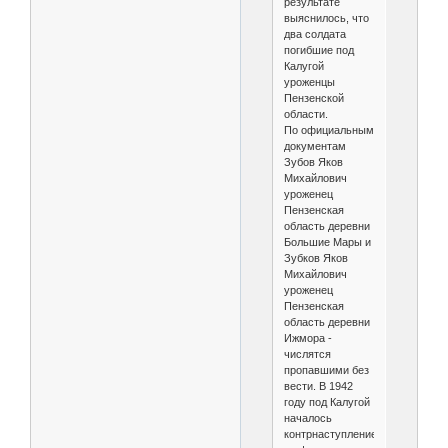
результате
выяснилось, что
два солдата
погибшие под
Калугой
уроженцы
Пензенской
области.
По официальным
документам
Зубов Яков
Михайлович
уроженец
Пензенская
область деревни
Большие Мары и
Зубков Яков
Михайлович
уроженец
Пензенская
область деревни
Ижмора -
числятся
пропавшими без
вести. В 1942
году под Калугой
началось
контрнаступление