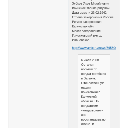
Зубков Яков Михайлович
Воинское звание рядовой
Дата смерти 23.02.1942
Страна захоронения Россия
Регион захоронения
Калужская обл.
Место захоронения
Износковский р-н, д.
Ивановское
http://www.amic.ru/news/89580/
6 июля 2008
Останки
восьмисот
солдат погибших
в Великую
Отечественную
нашли
поисковики в
Калужской
области. По
солдатским
«медальонам»
они
восстанавливают
имена. В