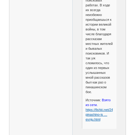
поисковых
работах. В ходе
их всегда
неизбежно
приобщаешься к
истории великой
войны, в том
числе благодаря
рассказам
местных жителей
и бывалых
поисковиков. И
так уж
сложилось, что
один из первых
услышанных
мной рассказов
был как раз о
пинашинском
бое.
Источник:
Взято
из сети.
https://fishki.net/2424959-
pinashino-is …
evnju.html