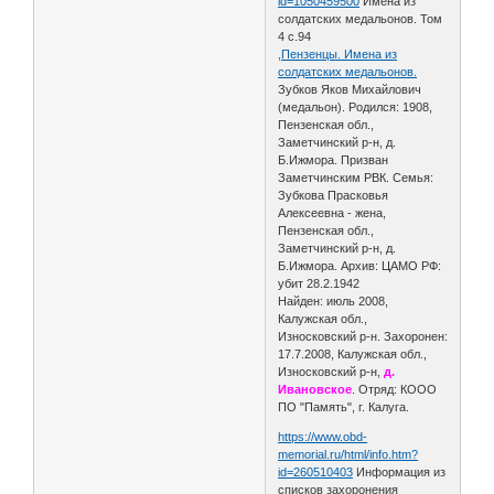
id=1050459500
Имена из
солдатских медальонов. Том
4 с.94
,Пензенцы. Имена из
солдатских медальонов.
Зубков Яков Михайлович
(медальон). Родился: 1908,
Пензенская обл.,
Заметчинский р-н, д.
Б.Ижмора. Призван
Заметчинским РВК. Семья:
Зубкова Прасковья
Алексеевна - жена,
Пензенская обл.,
Заметчинский р-н, д.
Б.Ижмора. Архив: ЦАМО РФ:
убит 28.2.1942
Найден: июль 2008,
Калужская обл.,
Износковский р-н. Захоронен:
17.7.2008, Калужская обл.,
Износковский р-н,
д.
Ивановское
. Отряд: КООО
ПО "Память", г. Калуга.
https://www.obd-
memorial.ru/html/info.htm?
id=260510403
Информация из
списков захоронения